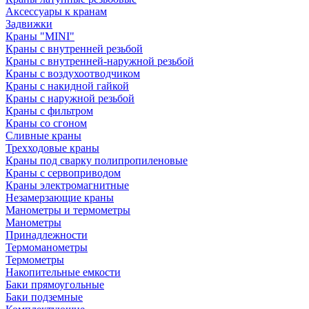
Аксессуары к кранам
Задвижки
Краны "MINI"
Краны с внутренней резьбой
Краны с внутренней-наружной резьбой
Краны с воздухоотводчиком
Краны с накидной гайкой
Краны с наружной резьбой
Краны с фильтром
Краны со сгоном
Сливные краны
Трехходовые краны
Краны под сварку полипропиленовые
Краны с сервоприводом
Краны электромагнитные
Незамерзающие краны
Манометры и термометры
Манометры
Принадлежности
Термоманометры
Термометры
Накопительные емкости
Баки прямоугольные
Баки подземные