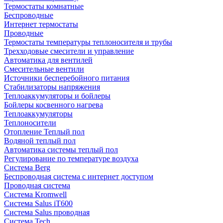
Термостаты комнатные
Беспроводные
Интернет термостаты
Проводные
Термостаты температуры теплоносителя и трубы
Трехходовые смесители и управление
Автоматика для вентилей
Смесительные вентили
Источники бесперебойного питания
Стабилизаторы напряжения
Теплоаккумуляторы и бойлеры
Бойлеры косвенного нагрева
Теплоаккумуляторы
Теплоносители
Отопление Теплый пол
Водяной теплый пол
Автоматика системы теплый пол
Регулирование по температуре воздуха
Система Berg
Беспроводная система с интернет доступом
Проводная система
Система Kromwell
Система Salus iT600
Система Salus проводная
Система Tech