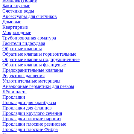
Комплектующие
Баки круглые
Счетчики воды
Аксессуары для счетчиков
Домовые
Квартирные
Мокроходные
Трубопроводная арматура
Гасители гидроудара
Обратные клапаны
Обратные клапаны горизонтальные
Обратные клапаны подпружиненные
Обратные клапаны фланцевые
Предохранительные клапаны
Редукторы давления
Уплотнительные материалы
Анаэробные герметики для резьбы
Лён и паста
Прокладки
Прокладки для кранбуксы
Прокладки для фланцев
Прокладки круглого сечения
Прокладки плоские паронит
Прокладки плоские резиновые
Прокладки плоские Фибра