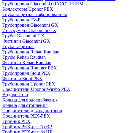
Трубопровод Giacomini GIACOTHERM
Коллекторы Uponor PEX
Труба защитная гофрированная
Трубопровод FV-Plast
Трубопровод Giacomini GX
Инструмент Giacomini GX
Трубы Giacomini GX
Фитинги Giacomini GX
Труба защитная
Трубопровод Rehau Rautitan
Трубы Rehau Rautitan
Фитинги Rehau Rautitan
Трубопровод Rommer PEX
Трубопровод Stout PEX
Фитинги Stout PEX
Трубопровод Uponor PEX
Соединители Uponor Wirsbo PEX
Водорозетка
Кольца для водоснабжения
Кольца для отопления
Соединители для радиаторов
Соединитель PEX-PEX
Тройник PEX
Тройник PEX-резьба ВР
Тройник PEX-резьба НР