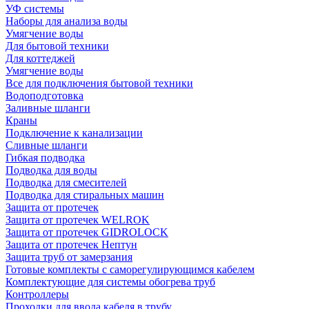
УФ системы
Наборы для анализа воды
Умягчение воды
Для бытовой техники
Для коттеджей
Умягчение воды
Все для подключения бытовой техники
Водоподготовка
Заливные шланги
Краны
Подключение к канализации
Сливные шланги
Гибкая подводка
Подводка для воды
Подводка для смесителей
Подводка для стиральных машин
Защита от протечек
Защита от протечек WELROK
Защита от протечек GIDROLOCK
Защита от протечек Нептун
Защита труб от замерзания
Готовые комплекты с саморегулирующимся кабелем
Комплектующие для системы обогрева труб
Контроллеры
Проходки для ввода кабеля в трубу