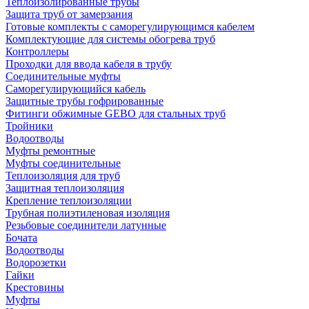
Теплоизолированные трубы
Защита труб от замерзания
Готовые комплекты с саморегулирующимся кабелем
Комплектующие для системы обогрева труб
Контроллеры
Проходки для ввода кабеля в трубу
Соединительные муфты
Саморегулирующийся кабель
Защитные трубы гофрированные
Фитинги обжимные GEBO для стальных труб
Тройники
Водоотводы
Муфты ремонтные
Муфты соединительные
Теплоизоляция для труб
Защитная теплоизоляция
Крепление теплоизоляции
Трубная полиэтиленовая изоляция
Резьбовые соединители латунные
Бочата
Водоотводы
Водорозетки
Гайки
Крестовины
Муфты