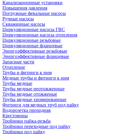
Канализационные установки
Повышения давления
Погружные фекальные насосы
Ручные насосы
Скважинные насосы
Циркуляционные насосы ГВС
Циркуляционные насосы отопления
Циркуляционные резьбовые
Циркуляционные фланцевые
Энергоэффективные резьбовые
Энергоэффективные фланцевые
Запасные части
Отопление
Трубы и фитинги к ним
Медные трубы и фитинги к ним
Трубы медные
Трубы медные неотожженные
Трубы медные отожженые
Трубы медные хромированные
Фитинги для медных труб под пайку
Водорозетка проходная
Крестовины
Тройники пайка-резьба
Тройники переходные под пайку
Тройники под пайку