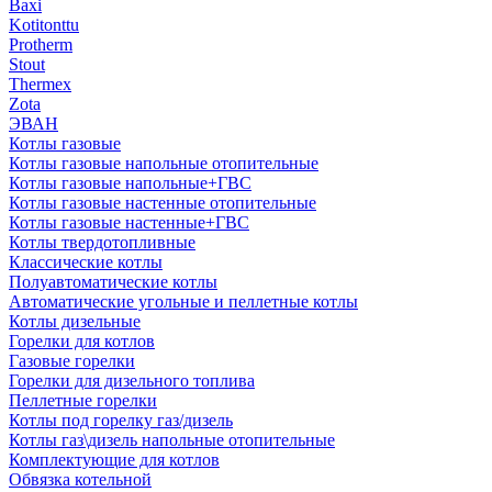
Baxi
Kotitonttu
Protherm
Stout
Thermex
Zota
ЭВАН
Котлы газовые
Котлы газовые напольные отопительные
Котлы газовые напольные+ГВС
Котлы газовые настенные отопительные
Котлы газовые настенные+ГВС
Котлы твердотопливные
Классические котлы
Полуавтоматические котлы
Автоматические угольные и пеллетные котлы
Котлы дизельные
Горелки для котлов
Газовые горелки
Горелки для дизельного топлива
Пеллетные горелки
Котлы под горелку газ/дизель
Котлы газ\дизель напольные отопительные
Комплектующие для котлов
Обвязка котельной