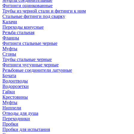
Муфты соединительные
Фитинги оцинкованные
Трубы из черной стали и фитинги к ним
Стальные фитинги под сварку
Калачи
Переходы конусные
Резьба стальная
Фланцы
Фитинги стальные черные
Муфты
Сгоны
Трубы стальные черные
Фитинги чугунные черные
Резьбовые соединители латунные
Бочата
Водоотводы
Водорозетки
Гайки
Крестовины
Муфты
Ниппели
Отводы для душа
Переходники
Пробки
Пробки для испытания