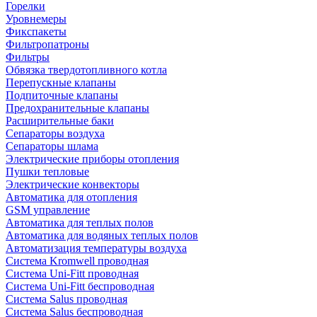
Горелки
Уровнемеры
Фикспакеты
Фильтропатроны
Фильтры
Обвязка твердотопливного котла
Перепускные клапаны
Подпиточные клапаны
Предохранительные клапаны
Расширительные баки
Сепараторы воздуха
Сепараторы шлама
Электрические приборы отопления
Пушки тепловые
Электрические конвекторы
Автоматика для отопления
GSM управление
Автоматика для теплых полов
Автоматика для водяных теплых полов
Автоматизация температуры воздуха
Система Kromwell проводная
Система Uni-Fitt проводная
Система Uni-Fitt беспроводная
Система Salus проводная
Система Salus беспроводная