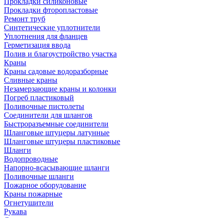
Прокладки силиконовые
Прокладки фторопластовые
Ремонт труб
Синтетические уплотнители
Уплотнения для фланцев
Герметизация ввода
Полив и благоустройство участка
Краны
Краны садовые водоразборные
Сливные краны
Незамерзающие краны и колонки
Погреб пластиковый
Поливочные пистолеты
Соединители для шлангов
Быстроразъемные соединители
Шланговые штуцеры латунные
Шланговые штуцеры пластиковые
Шланги
Водопроводные
Напорно-всасывающие шланги
Поливочные шланги
Пожарное оборудование
Краны пожарные
Огнетушители
Рукава