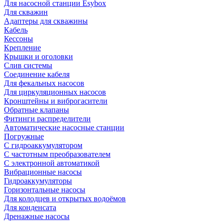
Для насосной станции Esybox
Для скважин
Адаптеры для скважины
Кабель
Кессоны
Крепление
Крышки и оголовки
Слив системы
Соединение кабеля
Для фекальных насосов
Для циркуляционных насосов
Кронштейны и виброгасители
Обратные клапаны
Фитинги распределители
Автоматические насосные станции
Погружные
С гидроаккумулятором
С частотным преобразователем
С электронной автоматикой
Вибрационные насосы
Гидроаккумуляторы
Горизонтальные насосы
Для колодцев и открытых водоёмов
Для конденсата
Дренажные насосы