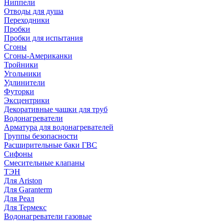
Ниппели
Отводы для душа
Переходники
Пробки
Пробки для испытания
Сгоны
Сгоны-Американки
Тройники
Угольники
Удлинители
Футорки
Эксцентрики
Декоративные чашки для труб
Водонагреватели
Арматура для водонагревателей
Группы безопасности
Расширительные баки ГВС
Сифоны
Смесительные клапаны
ТЭН
Для Ariston
Для Garanterm
Для Реал
Для Термекс
Водонагреватели газовые