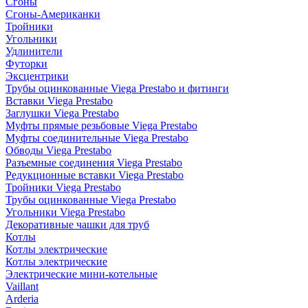
Сгоны
Сгоны-Американки
Тройники
Угольники
Удлинители
Футорки
Эксцентрики
Трубы оцинкованные Viega Prestabo и фитинги
Вставки Viega Prestabo
Заглушки Viega Prestabo
Муфты прямые резьбовые Viega Prestabo
Муфты соединительные Viega Prestabo
Обводы Viega Prestabo
Разъемные соединения Viega Prestabo
Редукционные вставки Viega Prestabo
Тройники Viega Prestabo
Трубы оцинкованные Viega Prestabo
Угольники Viega Prestabo
Декоративные чашки для труб
Котлы
Котлы электрические
Котлы электрические
Электрические мини-котельные
Vaillant
Arderia