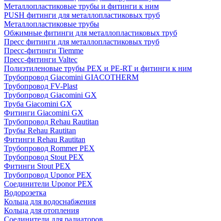
Металлопластиковые трубы и фитинги к ним
PUSH фитинги для металлопластиковых труб
Металлопластиковые трубы
Обжимные фитинги для металлопластиковых труб
Пресс фитинги для металлопластиковых труб
Пресс-фитинги Tiemme
Пресс-фитинги Valtec
Полиэтиленовые трубы PEX и PE-RT и фитинги к ним
Трубопровод Giacomini GIACOTHERM
Трубопровод FV-Plast
Трубопровод Giacomini GX
Труба Giacomini GX
Фитинги Giacomini GX
Трубопровод Rehau Rautitan
Трубы Rehau Rautitan
Фитинги Rehau Rautitan
Трубопровод Rommer PEX
Трубопровод Stout PEX
Фитинги Stout PEX
Трубопровод Uponor PEX
Соединители Uponor PEX
Водорозетка
Кольца для водоснабжения
Кольца для отопления
Соединители для радиаторов