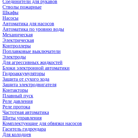
Соединители для рукавов
Стволы пожарные
Шкафы
Насосы
Автоматика для насосов
Автоматика по уровню воды
Механическая
Электрическая
Контроллеры
Поплавковые выключатели
Электроды
Для агрессивных жидкостей
Блоки электронной автоматики
Гидроаккумуляторы
Защита от сухого хода
Защита электродвигателя
Контакторы
Плавный пуск
Реле давления
Реле протока
Частотная автоматика
Щиты управления
Комплектующие для обвязки насосов
Гаситель гидроудара
Для колодцев