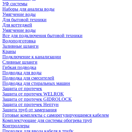
УФ системы
Наборы для анализа воды
Умягчение воды
Для бытовой техники
Для коттеджей
Умягчение воды
Все для подключения бытовой техники
Водоподготовка
Заливные шланги
Краны
Подключение к канализации
Сливные шланги
Гибкая подводка
Подводка для воды
Подводка для смесителей
Подводка для стиральных машин
Защита от протечек
Защита от протечек WELROK
Защита от протечек GIDROLOCK
Защита от протечек Нептун
Защита труб от замерзания
Готовые комплекты с саморегулирующимся кабелем
Комплектующие для системы обогрева труб
Контроллеры
Проходки для ввода кабеля в трубу