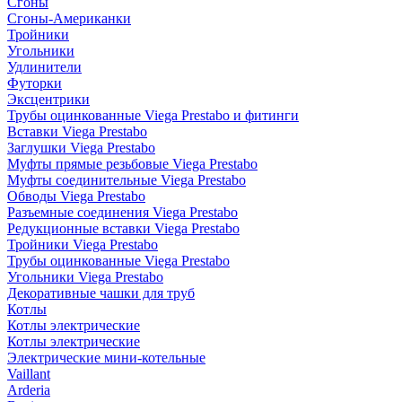
Сгоны
Сгоны-Американки
Тройники
Угольники
Удлинители
Футорки
Эксцентрики
Трубы оцинкованные Viega Prestabo и фитинги
Вставки Viega Prestabo
Заглушки Viega Prestabo
Муфты прямые резьбовые Viega Prestabo
Муфты соединительные Viega Prestabo
Обводы Viega Prestabo
Разъемные соединения Viega Prestabo
Редукционные вставки Viega Prestabo
Тройники Viega Prestabo
Трубы оцинкованные Viega Prestabo
Угольники Viega Prestabo
Декоративные чашки для труб
Котлы
Котлы электрические
Котлы электрические
Электрические мини-котельные
Vaillant
Arderia