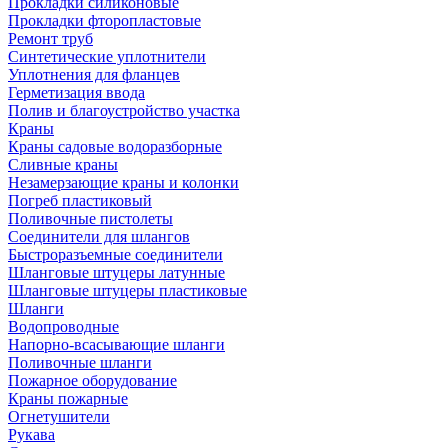
Прокладки силиконовые
Прокладки фторопластовые
Ремонт труб
Синтетические уплотнители
Уплотнения для фланцев
Герметизация ввода
Полив и благоустройство участка
Краны
Краны садовые водоразборные
Сливные краны
Незамерзающие краны и колонки
Погреб пластиковый
Поливочные пистолеты
Соединители для шлангов
Быстроразъемные соединители
Шланговые штуцеры латунные
Шланговые штуцеры пластиковые
Шланги
Водопроводные
Напорно-всасывающие шланги
Поливочные шланги
Пожарное оборудование
Краны пожарные
Огнетушители
Рукава