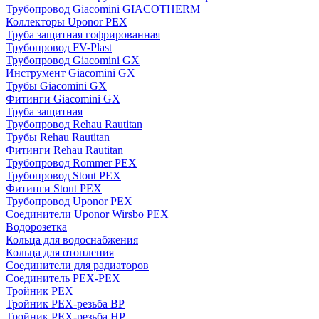
Трубопровод Giacomini GIACOTHERM
Коллекторы Uponor PEX
Труба защитная гофрированная
Трубопровод FV-Plast
Трубопровод Giacomini GX
Инструмент Giacomini GX
Трубы Giacomini GX
Фитинги Giacomini GX
Труба защитная
Трубопровод Rehau Rautitan
Трубы Rehau Rautitan
Фитинги Rehau Rautitan
Трубопровод Rommer PEX
Трубопровод Stout PEX
Фитинги Stout PEX
Трубопровод Uponor PEX
Соединители Uponor Wirsbo PEX
Водорозетка
Кольца для водоснабжения
Кольца для отопления
Соединители для радиаторов
Соединитель PEX-PEX
Тройник PEX
Тройник PEX-резьба ВР
Тройник PEX-резьба НР