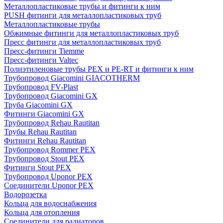
Металлопластиковые трубы и фитинги к ним
PUSH фитинги для металлопластиковых труб
Металлопластиковые трубы
Обжимные фитинги для металлопластиковых труб
Пресс фитинги для металлопластиковых труб
Пресс-фитинги Tiemme
Пресс-фитинги Valtec
Полиэтиленовые трубы PEX и PE-RT и фитинги к ним
Трубопровод Giacomini GIACOTHERM
Трубопровод FV-Plast
Трубопровод Giacomini GX
Труба Giacomini GX
Фитинги Giacomini GX
Трубопровод Rehau Rautitan
Трубы Rehau Rautitan
Фитинги Rehau Rautitan
Трубопровод Rommer PEX
Трубопровод Stout PEX
Фитинги Stout PEX
Трубопровод Uponor PEX
Соединители Uponor PEX
Водорозетка
Кольца для водоснабжения
Кольца для отопления
Соединители для радиаторов