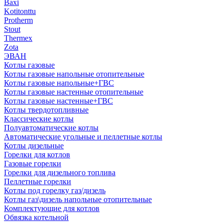
Baxi
Kotitonttu
Protherm
Stout
Thermex
Zota
ЭВАН
Котлы газовые
Котлы газовые напольные отопительные
Котлы газовые напольные+ГВС
Котлы газовые настенные отопительные
Котлы газовые настенные+ГВС
Котлы твердотопливные
Классические котлы
Полуавтоматические котлы
Автоматические угольные и пеллетные котлы
Котлы дизельные
Горелки для котлов
Газовые горелки
Горелки для дизельного топлива
Пеллетные горелки
Котлы под горелку газ/дизель
Котлы газ\дизель напольные отопительные
Комплектующие для котлов
Обвязка котельной