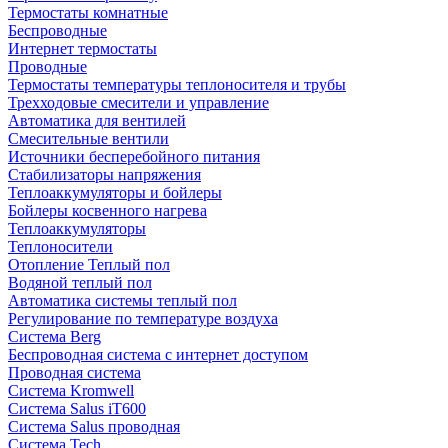
Термостаты комнатные
Беспроводные
Интернет термостаты
Проводные
Термостаты температуры теплоносителя и трубы
Трехходовые смесители и управление
Автоматика для вентилей
Смесительные вентили
Источники бесперебойного питания
Стабилизаторы напряжения
Теплоаккумуляторы и бойлеры
Бойлеры косвенного нагрева
Теплоаккумуляторы
Теплоносители
Отопление Теплый пол
Водяной теплый пол
Автоматика системы теплый пол
Регулирование по температуре воздуха
Система Berg
Беспроводная система с интернет доступом
Проводная система
Система Kromwell
Система Salus iT600
Система Salus проводная
Система Tech