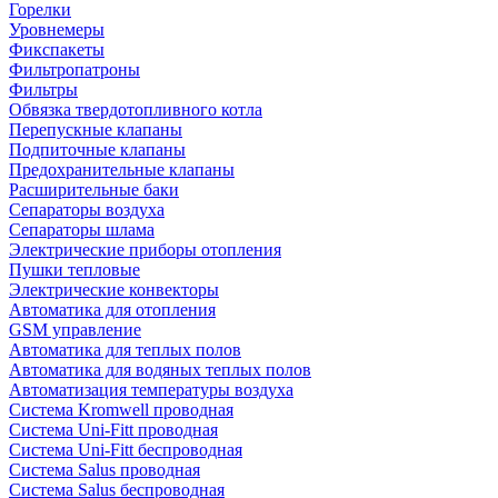
Горелки
Уровнемеры
Фикспакеты
Фильтропатроны
Фильтры
Обвязка твердотопливного котла
Перепускные клапаны
Подпиточные клапаны
Предохранительные клапаны
Расширительные баки
Сепараторы воздуха
Сепараторы шлама
Электрические приборы отопления
Пушки тепловые
Электрические конвекторы
Автоматика для отопления
GSM управление
Автоматика для теплых полов
Автоматика для водяных теплых полов
Автоматизация температуры воздуха
Система Kromwell проводная
Система Uni-Fitt проводная
Система Uni-Fitt беспроводная
Система Salus проводная
Система Salus беспроводная