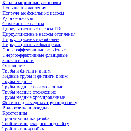
Канализационные установки
Повышения давления
Погружные фекальные насосы
Ручные насосы
Скважинные насосы
Циркуляционные насосы ГВС
Циркуляционные насосы отопления
Циркуляционные резьбовые
Циркуляционные фланцевые
Энергоэффективные резьбовые
Энергоэффективные фланцевые
Запасные части
Отопление
Трубы и фитинги к ним
Медные трубы и фитинги к ним
Трубы медные
Трубы медные неотожженные
Трубы медные отожженые
Трубы медные хромированные
Фитинги для медных труб под пайку
Водорозетка проходная
Крестовины
Тройники пайка-резьба
Тройники переходные под пайку
Тройники под пайку