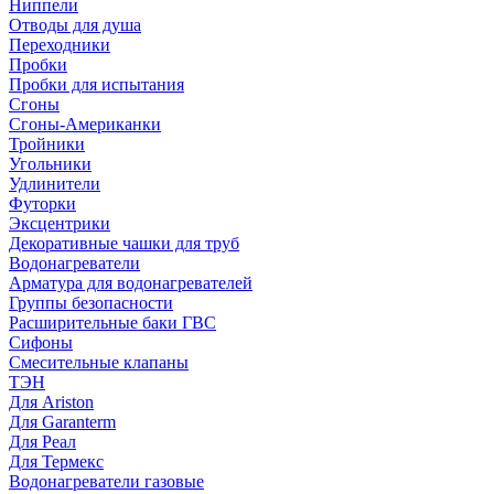
Ниппели
Отводы для душа
Переходники
Пробки
Пробки для испытания
Сгоны
Сгоны-Американки
Тройники
Угольники
Удлинители
Футорки
Эксцентрики
Декоративные чашки для труб
Водонагреватели
Арматура для водонагревателей
Группы безопасности
Расширительные баки ГВС
Сифоны
Смесительные клапаны
ТЭН
Для Ariston
Для Garanterm
Для Реал
Для Термекс
Водонагреватели газовые