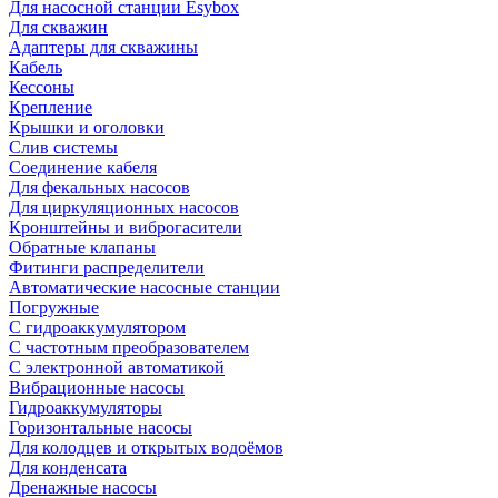
Для насосной станции Esybox
Для скважин
Адаптеры для скважины
Кабель
Кессоны
Крепление
Крышки и оголовки
Слив системы
Соединение кабеля
Для фекальных насосов
Для циркуляционных насосов
Кронштейны и виброгасители
Обратные клапаны
Фитинги распределители
Автоматические насосные станции
Погружные
С гидроаккумулятором
С частотным преобразователем
С электронной автоматикой
Вибрационные насосы
Гидроаккумуляторы
Горизонтальные насосы
Для колодцев и открытых водоёмов
Для конденсата
Дренажные насосы