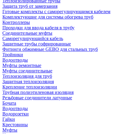
Теплоизолированные трубы
Защита труб от замерзания
Готовые комплекты с саморегулирующимся кабелем
Комплектующие для системы обогрева труб
Контроллеры
Проходки для ввода кабеля в трубу
Соединительные муфты
Саморегулирующийся кабель
Защитные трубы гофрированные
Фитинги обжимные GEBO для стальных труб
Тройники
Водоотводы
Муфты ремонтные
Муфты соединительные
Теплоизоляция для труб
Защитная теплоизоляция
Крепление теплоизоляции
Трубная полиэтиленовая изоляция
Резьбовые соединители латунные
Бочата
Водоотводы
Водорозетки
Гайки
Крестовины
Муфты