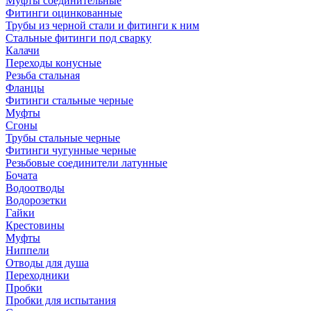
Муфты соединительные
Фитинги оцинкованные
Трубы из черной стали и фитинги к ним
Стальные фитинги под сварку
Калачи
Переходы конусные
Резьба стальная
Фланцы
Фитинги стальные черные
Муфты
Сгоны
Трубы стальные черные
Фитинги чугунные черные
Резьбовые соединители латунные
Бочата
Водоотводы
Водорозетки
Гайки
Крестовины
Муфты
Ниппели
Отводы для душа
Переходники
Пробки
Пробки для испытания