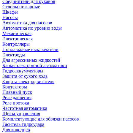
Соединители для рукавов
Стволы пожарные
Шкафы
Насосы
Автоматика для насосов
Автоматика по уровню воды
Механическая
Электрическая
Контроллеры
Поплавковые выключатели
Электроды
Для агрессивных жидкостей
Блоки электронной автоматики
Гидроаккумуляторы
Защита от сухого хода
Защита электродвигателя
Контакторы
Плавный пуск
Реле давления
Реле протока
Частотная автоматика
Щиты управления
Комплектующие для обвязки насосов
Гаситель гидроудара
Для колодцев