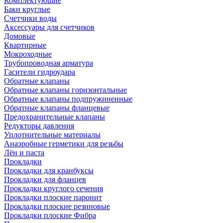
Комплектующие
Баки круглые
Счетчики воды
Аксессуары для счетчиков
Домовые
Квартирные
Мокроходные
Трубопроводная арматура
Гасители гидроудара
Обратные клапаны
Обратные клапаны горизонтальные
Обратные клапаны подпружиненные
Обратные клапаны фланцевые
Предохранительные клапаны
Редукторы давления
Уплотнительные материалы
Анаэробные герметики для резьбы
Лён и паста
Прокладки
Прокладки для кранбуксы
Прокладки для фланцев
Прокладки круглого сечения
Прокладки плоские паронит
Прокладки плоские резиновые
Прокладки плоские Фибра