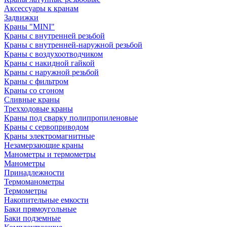
Аксессуары к кранам
Задвижки
Краны "MINI"
Краны с внутренней резьбой
Краны с внутренней-наружной резьбой
Краны с воздухоотводчиком
Краны с накидной гайкой
Краны с наружной резьбой
Краны с фильтром
Краны со сгоном
Сливные краны
Трехходовые краны
Краны под сварку полипропиленовые
Краны с сервоприводом
Краны электромагнитные
Незамерзающие краны
Манометры и термометры
Манометры
Принадлежности
Термоманометры
Термометры
Накопительные емкости
Баки прямоугольные
Баки подземные