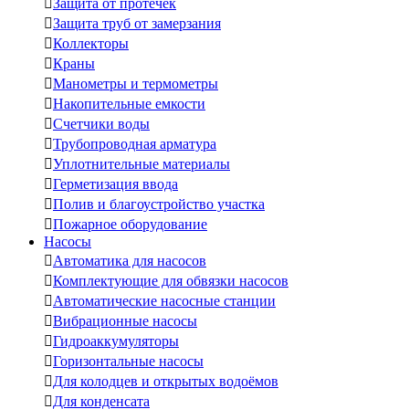

Защита от протечек

Защита труб от замерзания

Коллекторы

Краны

Манометры и термометры

Накопительные емкости

Счетчики воды

Трубопроводная арматура

Уплотнительные материалы

Герметизация ввода

Полив и благоустройство участка

Пожарное оборудование
Насосы

Автоматика для насосов

Комплектующие для обвязки насосов

Автоматические насосные станции

Вибрационные насосы

Гидроаккумуляторы

Горизонтальные насосы

Для колодцев и открытых водоёмов

Для конденсата