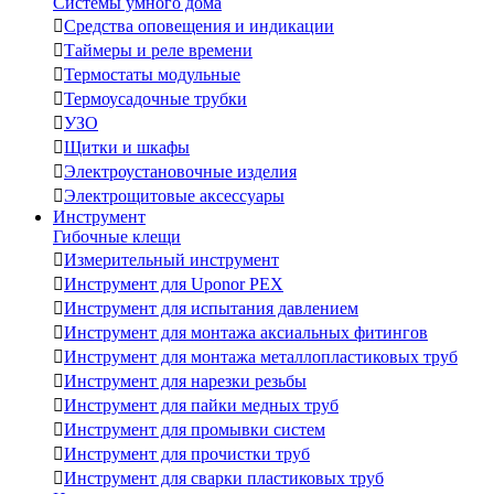
Системы умного дома

Средства оповещения и индикации

Таймеры и реле времени

Термостаты модульные

Термоусадочные трубки

УЗО

Щитки и шкафы

Электроустановочные изделия

Электрощитовые аксессуары
Инструмент
Гибочные клещи

Измерительный инструмент

Инструмент для Uponor PEX

Инструмент для испытания давлением

Инструмент для монтажа аксиальных фитингов

Инструмент для монтажа металлопластиковых труб

Инструмент для нарезки резьбы

Инструмент для пайки медных труб

Инструмент для промывки систем

Инструмент для прочистки труб

Инструмент для сварки пластиковых труб