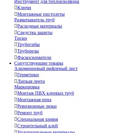
Инструмент для теплоизоляции

Ключи

Монтажные пистолеты
Разматыватель труб

Расходные материалы

Средства защиты
Тиски

Трубогибы

Труборезы

Фаскосниматели
Сопутствующие товары
Алюминиевый рифленый лист

Герметики

Липкая лента
Маркировка

Монтаж ПВХ клеевых труб

Монтажная пена

Ревизионные люки

Ремонт труб

Специальная химия

Строительный клей

Уплотнительные материалы