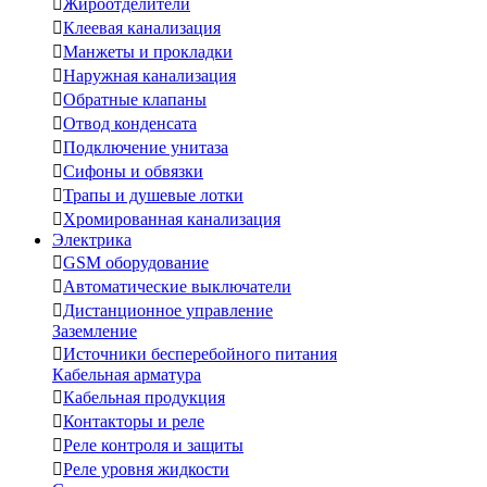

Жироотделители

Клеевая канализация

Манжеты и прокладки

Наружная канализация

Обратные клапаны

Отвод конденсата

Подключение унитаза

Сифоны и обвязки

Трапы и душевые лотки

Хромированная канализация
Электрика

GSM оборудование

Автоматические выключатели

Дистанционное управление
Заземление

Источники бесперебойного питания
Кабельная арматура

Кабельная продукция

Контакторы и реле

Реле контроля и защиты

Реле уровня жидкости