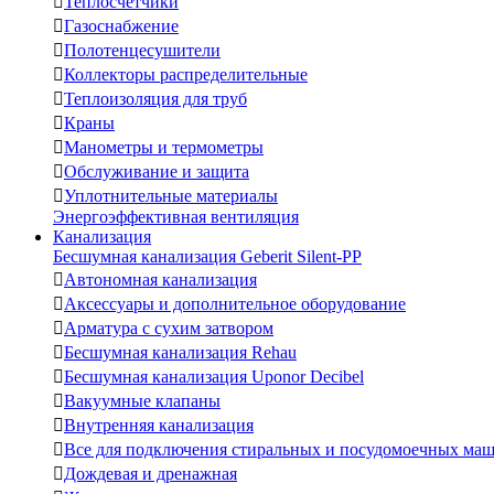

Теплосчетчики

Газоснабжение

Полотенцесушители

Коллекторы распределительные

Теплоизоляция для труб

Краны

Манометры и термометры

Обслуживание и защита

Уплотнительные материалы
Энергоэффективная вентиляция
Канализация
Бесшумная канализация Geberit Silent-PP

Автономная канализация

Аксессуары и дополнительное оборудование

Арматура с сухим затвором

Бесшумная канализация Rehau

Бесшумная канализация Uponor Decibel

Вакуумные клапаны

Внутренняя канализация

Все для подключения стиральных и посудомоечных ма

Дождевая и дренажная