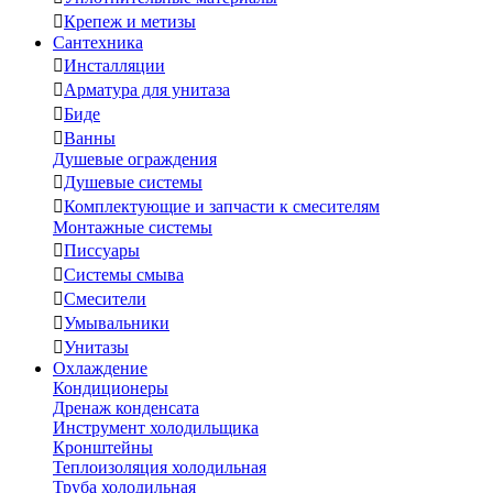

Крепеж и метизы
Сантехника

Инсталляции

Арматура для унитаза

Биде

Ванны
Душевые ограждения

Душевые системы

Комплектующие и запчасти к смесителям
Монтажные системы

Писсуары

Системы смыва

Смесители

Умывальники

Унитазы
Охлаждение
Кондиционеры
Дренаж конденсата
Инструмент холодильщика
Кронштейны
Теплоизоляция холодильная
Труба холодильная