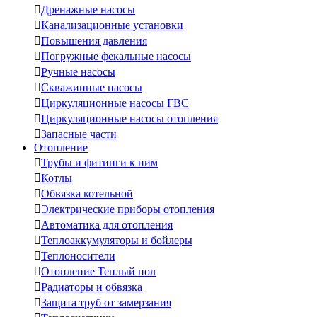

Дренажные насосы

Канализационные установки

Повышения давления

Погружные фекальные насосы

Ручные насосы

Скважинные насосы

Циркуляционные насосы ГВС

Циркуляционные насосы отопления

Запасные части
Отопление

Трубы и фитинги к ним

Котлы

Обвязка котельной

Электрические приборы отопления

Автоматика для отопления

Теплоаккумуляторы и бойлеры

Теплоносители

Отопление Теплый пол

Радиаторы и обвязка

Защита труб от замерзания