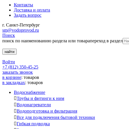
Контакты
Доставка и оплата
Задать вопрос
г. Санкт-Петербург
sm@vodoprovod.ru
Поиск
поиск по наименованию раздела или товара
переход в раздел
Войти
+7 (812) 350-45-25
заказать звонок
в корзине
:
товаров
в закладках
:
товаров
Водоснабжение

Трубы и фитинги к ним

Водонагреватели

Водоподготовка и фильтрация

Все для подключения бытовой техники

Гибкая подводка