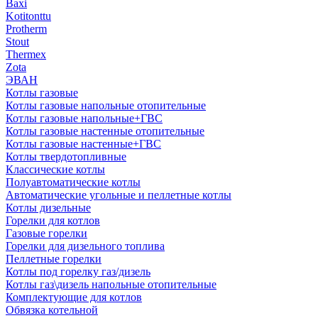
Baxi
Kotitonttu
Protherm
Stout
Thermex
Zota
ЭВАН
Котлы газовые
Котлы газовые напольные отопительные
Котлы газовые напольные+ГВС
Котлы газовые настенные отопительные
Котлы газовые настенные+ГВС
Котлы твердотопливные
Классические котлы
Полуавтоматические котлы
Автоматические угольные и пеллетные котлы
Котлы дизельные
Горелки для котлов
Газовые горелки
Горелки для дизельного топлива
Пеллетные горелки
Котлы под горелку газ/дизель
Котлы газ\дизель напольные отопительные
Комплектующие для котлов
Обвязка котельной