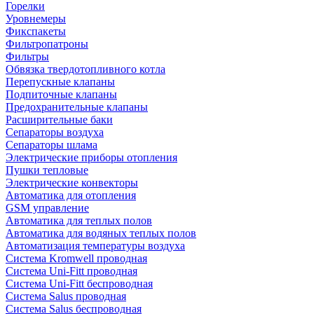
Горелки
Уровнемеры
Фикспакеты
Фильтропатроны
Фильтры
Обвязка твердотопливного котла
Перепускные клапаны
Подпиточные клапаны
Предохранительные клапаны
Расширительные баки
Сепараторы воздуха
Сепараторы шлама
Электрические приборы отопления
Пушки тепловые
Электрические конвекторы
Автоматика для отопления
GSM управление
Автоматика для теплых полов
Автоматика для водяных теплых полов
Автоматизация температуры воздуха
Система Kromwell проводная
Система Uni-Fitt проводная
Система Uni-Fitt беспроводная
Система Salus проводная
Система Salus беспроводная