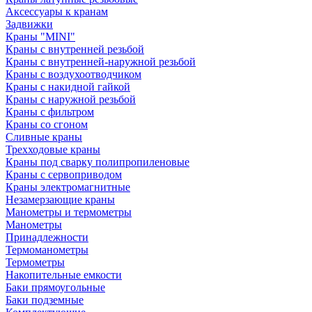
Аксессуары к кранам
Задвижки
Краны "MINI"
Краны с внутренней резьбой
Краны с внутренней-наружной резьбой
Краны с воздухоотводчиком
Краны с накидной гайкой
Краны с наружной резьбой
Краны с фильтром
Краны со сгоном
Сливные краны
Трехходовые краны
Краны под сварку полипропиленовые
Краны с сервоприводом
Краны электромагнитные
Незамерзающие краны
Манометры и термометры
Манометры
Принадлежности
Термоманометры
Термометры
Накопительные емкости
Баки прямоугольные
Баки подземные