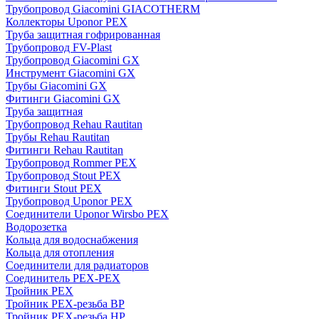
Трубопровод Giacomini GIACOTHERM
Коллекторы Uponor PEX
Труба защитная гофрированная
Трубопровод FV-Plast
Трубопровод Giacomini GX
Инструмент Giacomini GX
Трубы Giacomini GX
Фитинги Giacomini GX
Труба защитная
Трубопровод Rehau Rautitan
Трубы Rehau Rautitan
Фитинги Rehau Rautitan
Трубопровод Rommer PEX
Трубопровод Stout PEX
Фитинги Stout PEX
Трубопровод Uponor PEX
Соединители Uponor Wirsbo PEX
Водорозетка
Кольца для водоснабжения
Кольца для отопления
Соединители для радиаторов
Соединитель PEX-PEX
Тройник PEX
Тройник PEX-резьба ВР
Тройник PEX-резьба НР