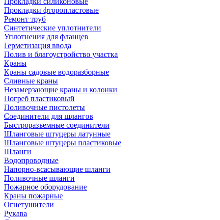
Прокладки силиконовые
Прокладки фторопластовые
Ремонт труб
Синтетические уплотнители
Уплотнения для фланцев
Герметизация ввода
Полив и благоустройство участка
Краны
Краны садовые водоразборные
Сливные краны
Незамерзающие краны и колонки
Погреб пластиковый
Поливочные пистолеты
Соединители для шлангов
Быстроразъемные соединители
Шланговые штуцеры латунные
Шланговые штуцеры пластиковые
Шланги
Водопроводные
Напорно-всасывающие шланги
Поливочные шланги
Пожарное оборудование
Краны пожарные
Огнетушители
Рукава