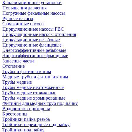
Канализационные установки
Повышения давления
Погружные фекальные насосы
Ручные насосы
Скважинные насосы
Циркуляционные насосы ГВС
Циркуляционные насосы отопления
Циркуляционные резьбовые
Циркуляционные фланцевые
Энергоэффективные резьбовые
Энергоэффективные фланцевые
Запасные части
Отопление
Трубы и фитинги к ним
Медные трубы и фитинги к ним
Трубы медные
Трубы медные неотожженные
Трубы медные отожженые
Трубы медные хромированные
Фитинги для медных труб под пайку
Водорозетка проходная
Крестовины
Тройники пайка-резьба
Тройники переходные под пайку
Тройники под пайку