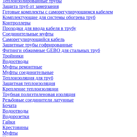
Теплоизолированные трубы
Защита труб от замерзания
Готовые комплекты с саморегулирующимся кабелем
Комплектующие для системы обогрева труб
Контроллеры
Проходки для ввода кабеля в трубу
Соединительные муфты
Саморегулирующийся кабель
Защитные трубы гофрированные
Фитинги обжимные GEBO для стальных труб
Тройники
Водоотводы
Муфты ремонтные
Муфты соединительные
Теплоизоляция для труб
Защитная теплоизоляция
Крепление теплоизоляции
Трубная полиэтиленовая изоляция
Резьбовые соединители латунные
Бочата
Водоотводы
Водорозетки
Гайки
Крестовины
Муфты