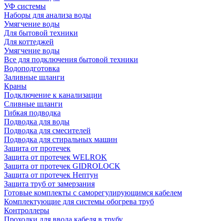
УФ системы
Наборы для анализа воды
Умягчение воды
Для бытовой техники
Для коттеджей
Умягчение воды
Все для подключения бытовой техники
Водоподготовка
Заливные шланги
Краны
Подключение к канализации
Сливные шланги
Гибкая подводка
Подводка для воды
Подводка для смесителей
Подводка для стиральных машин
Защита от протечек
Защита от протечек WELROK
Защита от протечек GIDROLOCK
Защита от протечек Нептун
Защита труб от замерзания
Готовые комплекты с саморегулирующимся кабелем
Комплектующие для системы обогрева труб
Контроллеры
Проходки для ввода кабеля в трубу