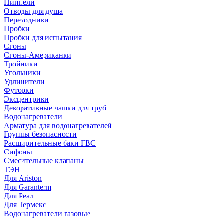
Ниппели
Отводы для душа
Переходники
Пробки
Пробки для испытания
Сгоны
Сгоны-Американки
Тройники
Угольники
Удлинители
Футорки
Эксцентрики
Декоративные чашки для труб
Водонагреватели
Арматура для водонагревателей
Группы безопасности
Расширительные баки ГВС
Сифоны
Смесительные клапаны
ТЭН
Для Ariston
Для Garanterm
Для Реал
Для Термекс
Водонагреватели газовые