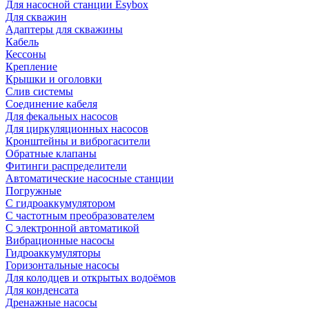
Для насосной станции Esybox
Для скважин
Адаптеры для скважины
Кабель
Кессоны
Крепление
Крышки и оголовки
Слив системы
Соединение кабеля
Для фекальных насосов
Для циркуляционных насосов
Кронштейны и виброгасители
Обратные клапаны
Фитинги распределители
Автоматические насосные станции
Погружные
С гидроаккумулятором
С частотным преобразователем
С электронной автоматикой
Вибрационные насосы
Гидроаккумуляторы
Горизонтальные насосы
Для колодцев и открытых водоёмов
Для конденсата
Дренажные насосы