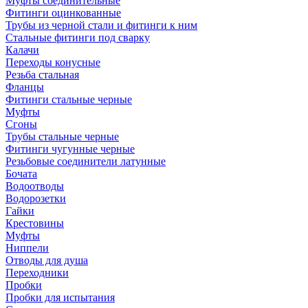
Муфты соединительные
Фитинги оцинкованные
Трубы из черной стали и фитинги к ним
Стальные фитинги под сварку
Калачи
Переходы конусные
Резьба стальная
Фланцы
Фитинги стальные черные
Муфты
Сгоны
Трубы стальные черные
Фитинги чугунные черные
Резьбовые соединители латунные
Бочата
Водоотводы
Водорозетки
Гайки
Крестовины
Муфты
Ниппели
Отводы для душа
Переходники
Пробки
Пробки для испытания