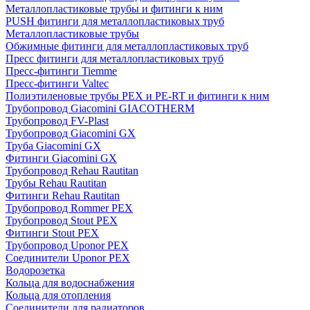
Металлопластиковые трубы и фитинги к ним
PUSH фитинги для металлопластиковых труб
Металлопластиковые трубы
Обжимные фитинги для металлопластиковых труб
Пресс фитинги для металлопластиковых труб
Пресс-фитинги Tiemme
Пресс-фитинги Valtec
Полиэтиленовые трубы PEX и PE-RT и фитинги к ним
Трубопровод Giacomini GIACOTHERM
Трубопровод FV-Plast
Трубопровод Giacomini GX
Труба Giacomini GX
Фитинги Giacomini GX
Трубопровод Rehau Rautitan
Трубы Rehau Rautitan
Фитинги Rehau Rautitan
Трубопровод Rommer PEX
Трубопровод Stout PEX
Фитинги Stout PEX
Трубопровод Uponor PEX
Соединители Uponor PEX
Водорозетка
Кольца для водоснабжения
Кольца для отопления
Соединители для радиаторов