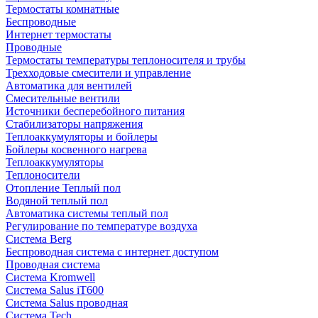
Термостаты комнатные
Беспроводные
Интернет термостаты
Проводные
Термостаты температуры теплоносителя и трубы
Трехходовые смесители и управление
Автоматика для вентилей
Смесительные вентили
Источники бесперебойного питания
Стабилизаторы напряжения
Теплоаккумуляторы и бойлеры
Бойлеры косвенного нагрева
Теплоаккумуляторы
Теплоносители
Отопление Теплый пол
Водяной теплый пол
Автоматика системы теплый пол
Регулирование по температуре воздуха
Система Berg
Беспроводная система с интернет доступом
Проводная система
Система Kromwell
Система Salus iT600
Система Salus проводная
Система Tech