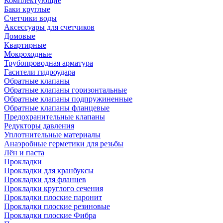
Комплектующие
Баки круглые
Счетчики воды
Аксессуары для счетчиков
Домовые
Квартирные
Мокроходные
Трубопроводная арматура
Гасители гидроудара
Обратные клапаны
Обратные клапаны горизонтальные
Обратные клапаны подпружиненные
Обратные клапаны фланцевые
Предохранительные клапаны
Редукторы давления
Уплотнительные материалы
Анаэробные герметики для резьбы
Лён и паста
Прокладки
Прокладки для кранбуксы
Прокладки для фланцев
Прокладки круглого сечения
Прокладки плоские паронит
Прокладки плоские резиновые
Прокладки плоские Фибра