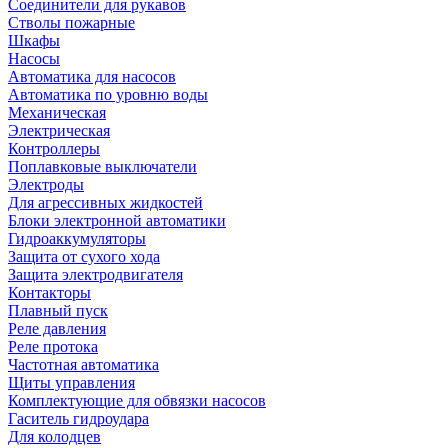
Соединители для рукавов
Стволы пожарные
Шкафы
Насосы
Автоматика для насосов
Автоматика по уровню воды
Механическая
Электрическая
Контроллеры
Поплавковые выключатели
Электроды
Для агрессивных жидкостей
Блоки электронной автоматики
Гидроаккумуляторы
Защита от сухого хода
Защита электродвигателя
Контакторы
Плавный пуск
Реле давления
Реле протока
Частотная автоматика
Щиты управления
Комплектующие для обвязки насосов
Гаситель гидроудара
Для колодцев