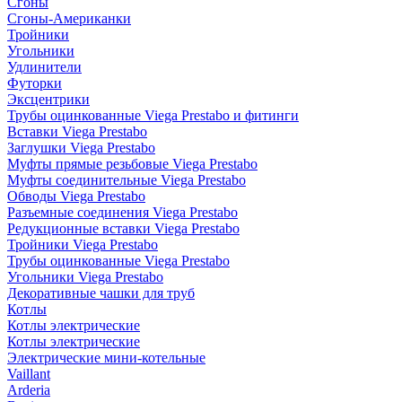
Сгоны
Сгоны-Американки
Тройники
Угольники
Удлинители
Футорки
Эксцентрики
Трубы оцинкованные Viega Prestabo и фитинги
Вставки Viega Prestabo
Заглушки Viega Prestabo
Муфты прямые резьбовые Viega Prestabo
Муфты соединительные Viega Prestabo
Обводы Viega Prestabo
Разъемные соединения Viega Prestabo
Редукционные вставки Viega Prestabo
Тройники Viega Prestabo
Трубы оцинкованные Viega Prestabo
Угольники Viega Prestabo
Декоративные чашки для труб
Котлы
Котлы электрические
Котлы электрические
Электрические мини-котельные
Vaillant
Arderia