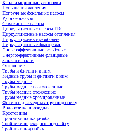
Канализационные установки
Повышения давления
Погружные фекальные насосы
Ручные насосы
Скважинные насосы
Циркуляционные насосы ГВС
Циркуляционные насосы отопления
Циркуляционные резьбовые
Циркуляционные фланцевые
Энергоэффективные резьбовые
Энергоэффективные фланцевые
Запасные части
Отопление
Трубы и фитинги к ним
Медные трубы и фитинги к ним
Трубы медные
Трубы медные неотожженные
Трубы медные отожженые
Трубы медные хромированные
Фитинги для медных труб под пайку
Водорозетка проходная
Крестовины
Тройники пайка-резьба
Тройники переходные под пайку
Тройники под пайку