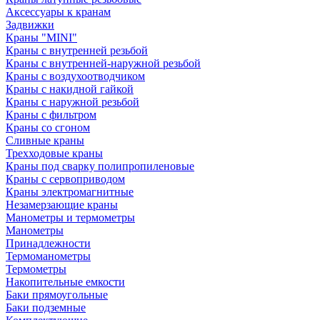
Аксессуары к кранам
Задвижки
Краны "MINI"
Краны с внутренней резьбой
Краны с внутренней-наружной резьбой
Краны с воздухоотводчиком
Краны с накидной гайкой
Краны с наружной резьбой
Краны с фильтром
Краны со сгоном
Сливные краны
Трехходовые краны
Краны под сварку полипропиленовые
Краны с сервоприводом
Краны электромагнитные
Незамерзающие краны
Манометры и термометры
Манометры
Принадлежности
Термоманометры
Термометры
Накопительные емкости
Баки прямоугольные
Баки подземные