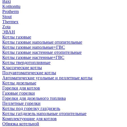
Baxi
Kotitonttu
Protherm
Stout
Thermex
Zota
ЭВАН
Котлы газовые
Котлы газовые напольные отопительные
Котлы газовые напольные+ГВС
Котлы газовые настенные отопительные
Котлы газовые настенные+ГВС
Котлы твердотопливные
Классические котлы
Полуавтоматические котлы
Автоматические угольные и пеллетные котлы
Котлы дизельные
Горелки для котлов
Газовые горелки
Горелки для дизельного топлива
Пеллетные горелки
Котлы под горелку газ/дизель
Котлы газ\дизель напольные отопительные
Комплектующие для котлов
Обвязка котельной