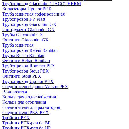
Трубопровод Giacomini GIACOTHERM
Коллекторы Uponor PEX
Труба защитная гофрированная
Трубопровод FV-Plast
Трубопровод Giacomini GX
Инструмент Giacomini GX
Трубы Giacomini GX
Фитинги Giacomini GX
Труба защитная
Трубопровод Rehau Rautitan
Трубы Rehau Rautitan
Фитинги Rehau Rautitan
Трубопровод Rommer PEX
Трубопровод Stout PEX
Фитинги Stout PEX
Трубопровод Uponor PEX
Соединители Uponor Wirsbo PEX
Водорозетка
Кольца для водоснабжения
Кольца для отопления
Соединители для радиаторов
Соединитель PEX-PEX
Тройник PEX
Тройник PEX-резьба ВР
Тройник PEX-резьба НР