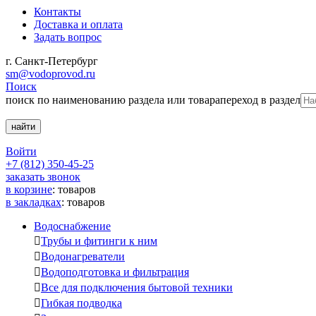
Контакты
Доставка и оплата
Задать вопрос
г. Санкт-Петербург
sm@vodoprovod.ru
Поиск
поиск по наименованию раздела или товара
переход в раздел
Войти
+7 (812) 350-45-25
заказать звонок
в корзине
:
товаров
в закладках
:
товаров
Водоснабжение

Трубы и фитинги к ним

Водонагреватели

Водоподготовка и фильтрация

Все для подключения бытовой техники

Гибкая подводка