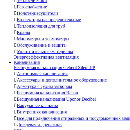

Теплосчетчики

Газоснабжение

Полотенцесушители

Коллекторы распределительные

Теплоизоляция для труб

Краны

Манометры и термометры

Обслуживание и защита

Уплотнительные материалы
Энергоэффективная вентиляция
Канализация
Бесшумная канализация Geberit Silent-PP

Автономная канализация

Аксессуары и дополнительное оборудование

Арматура с сухим затвором

Бесшумная канализация Rehau

Бесшумная канализация Uponor Decibel

Вакуумные клапаны

Внутренняя канализация

Все для подключения стиральных и посудомоечных ма

Дождевая и дренажная