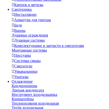

Крепеж и метизы
Сантехника

Инсталляции

Арматура для унитаза

Биде

Ванны
Душевые ограждения

Душевые системы

Комплектующие и запчасти к смесителям
Монтажные системы

Писсуары

Системы смыва

Смесители

Умывальники

Унитазы
Охлаждение
Кондиционеры
Дренаж конденсата
Инструмент холодильщика
Кронштейны
Теплоизоляция холодильная
Труба холодильная