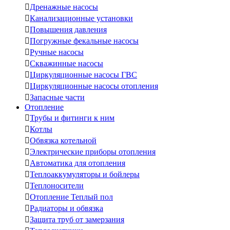

Дренажные насосы

Канализационные установки

Повышения давления

Погружные фекальные насосы

Ручные насосы

Скважинные насосы

Циркуляционные насосы ГВС

Циркуляционные насосы отопления

Запасные части
Отопление

Трубы и фитинги к ним

Котлы

Обвязка котельной

Электрические приборы отопления

Автоматика для отопления

Теплоаккумуляторы и бойлеры

Теплоносители

Отопление Теплый пол

Радиаторы и обвязка

Защита труб от замерзания