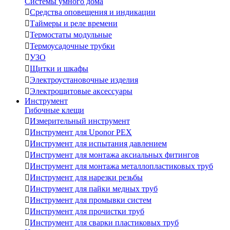
Системы умного дома

Средства оповещения и индикации

Таймеры и реле времени

Термостаты модульные

Термоусадочные трубки

УЗО

Щитки и шкафы

Электроустановочные изделия

Электрощитовые аксессуары
Инструмент
Гибочные клещи

Измерительный инструмент

Инструмент для Uponor PEX

Инструмент для испытания давлением

Инструмент для монтажа аксиальных фитингов

Инструмент для монтажа металлопластиковых труб

Инструмент для нарезки резьбы

Инструмент для пайки медных труб

Инструмент для промывки систем

Инструмент для прочистки труб

Инструмент для сварки пластиковых труб