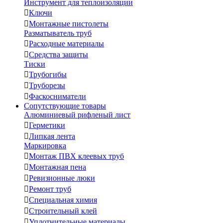
Инструмент для теплоизоляции

Ключи

Монтажные пистолеты
Разматыватель труб

Расходные материалы

Средства защиты
Тиски

Трубогибы

Труборезы

Фаскосниматели
Сопутствующие товары
Алюминиевый рифленый лист

Герметики

Липкая лента
Маркировка

Монтаж ПВХ клеевых труб

Монтажная пена

Ревизионные люки

Ремонт труб

Специальная химия

Строительный клей

Уплотнительные материалы