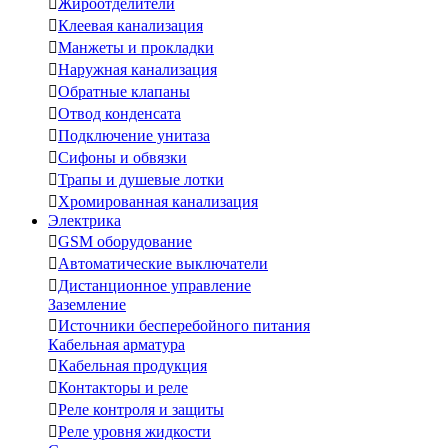

Жироотделители

Клеевая канализация

Манжеты и прокладки

Наружная канализация

Обратные клапаны

Отвод конденсата

Подключение унитаза

Сифоны и обвязки

Трапы и душевые лотки

Хромированная канализация
Электрика

GSM оборудование

Автоматические выключатели

Дистанционное управление
Заземление

Источники бесперебойного питания
Кабельная арматура

Кабельная продукция

Контакторы и реле

Реле контроля и защиты

Реле уровня жидкости