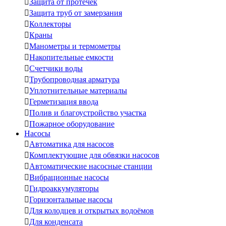

Защита от протечек

Защита труб от замерзания

Коллекторы

Краны

Манометры и термометры

Накопительные емкости

Счетчики воды

Трубопроводная арматура

Уплотнительные материалы

Герметизация ввода

Полив и благоустройство участка

Пожарное оборудование
Насосы

Автоматика для насосов

Комплектующие для обвязки насосов

Автоматические насосные станции

Вибрационные насосы

Гидроаккумуляторы

Горизонтальные насосы

Для колодцев и открытых водоёмов

Для конденсата