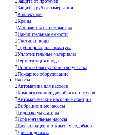

Защита от протечек

Защита труб от замерзания

Коллекторы

Краны

Манометры и термометры

Накопительные емкости

Счетчики воды

Трубопроводная арматура

Уплотнительные материалы

Герметизация ввода

Полив и благоустройство участка

Пожарное оборудование
Насосы

Автоматика для насосов

Комплектующие для обвязки насосов

Автоматические насосные станции

Вибрационные насосы

Гидроаккумуляторы

Горизонтальные насосы

Для колодцев и открытых водоёмов

Для конденсата