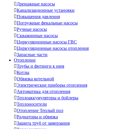

Дренажные насосы

Канализационные установки

Повышения давления

Погружные фекальные насосы

Ручные насосы

Скважинные насосы

Циркуляционные насосы ГВС

Циркуляционные насосы отопления

Запасные части
Отопление

Трубы и фитинги к ним

Котлы

Обвязка котельной

Электрические приборы отопления

Автоматика для отопления

Теплоаккумуляторы и бойлеры

Теплоносители

Отопление Теплый пол

Радиаторы и обвязка

Защита труб от замерзания