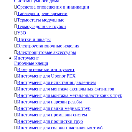
Системы умного дома

Средства оповещения и индикации

Таймеры и реле времени

Термостаты модульные

Термоусадочные трубки

УЗО

Щитки и шкафы

Электроустановочные изделия

Электрощитовые аксессуары
Инструмент
Гибочные клещи

Измерительный инструмент

Инструмент для Uponor PEX

Инструмент для испытания давлением

Инструмент для монтажа аксиальных фитингов

Инструмент для монтажа металлопластиковых труб

Инструмент для нарезки резьбы

Инструмент для пайки медных труб

Инструмент для промывки систем

Инструмент для прочистки труб

Инструмент для сварки пластиковых труб