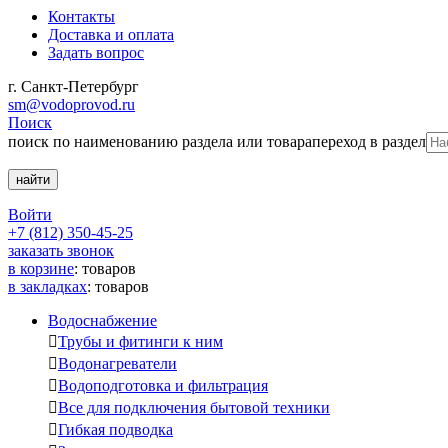
Контакты
Доставка и оплата
Задать вопрос
г. Санкт-Петербург
sm@vodoprovod.ru
Поиск
поиск по наименованию раздела или товара
переход в раздел
Войти
+7 (812) 350-45-25
заказать звонок
в корзине
:
товаров
в закладках
:
товаров
Водоснабжение

Трубы и фитинги к ним

Водонагреватели

Водоподготовка и фильтрация

Все для подключения бытовой техники

Гибкая подводка