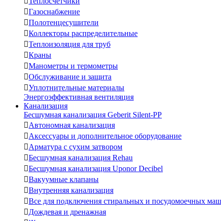

Теплосчетчики

Газоснабжение

Полотенцесушители

Коллекторы распределительные

Теплоизоляция для труб

Краны

Манометры и термометры

Обслуживание и защита

Уплотнительные материалы
Энергоэффективная вентиляция
Канализация
Бесшумная канализация Geberit Silent-PP

Автономная канализация

Аксессуары и дополнительное оборудование

Арматура с сухим затвором

Бесшумная канализация Rehau

Бесшумная канализация Uponor Decibel

Вакуумные клапаны

Внутренняя канализация

Все для подключения стиральных и посудомоечных ма

Дождевая и дренажная