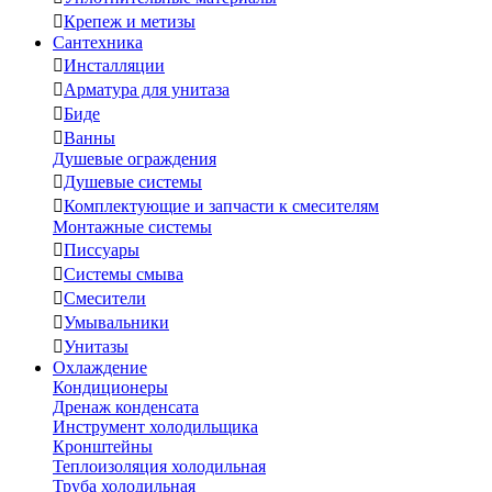

Крепеж и метизы
Сантехника

Инсталляции

Арматура для унитаза

Биде

Ванны
Душевые ограждения

Душевые системы

Комплектующие и запчасти к смесителям
Монтажные системы

Писсуары

Системы смыва

Смесители

Умывальники

Унитазы
Охлаждение
Кондиционеры
Дренаж конденсата
Инструмент холодильщика
Кронштейны
Теплоизоляция холодильная
Труба холодильная