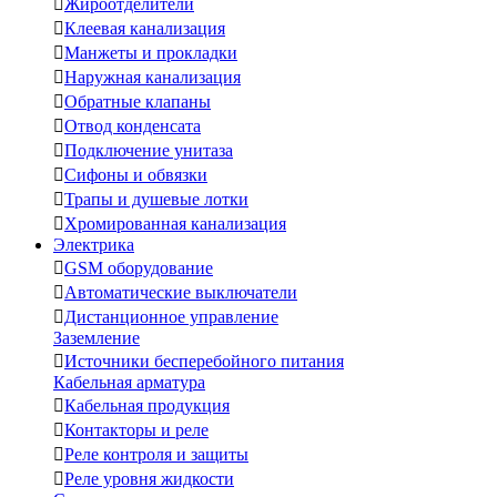

Жироотделители

Клеевая канализация

Манжеты и прокладки

Наружная канализация

Обратные клапаны

Отвод конденсата

Подключение унитаза

Сифоны и обвязки

Трапы и душевые лотки

Хромированная канализация
Электрика

GSM оборудование

Автоматические выключатели

Дистанционное управление
Заземление

Источники бесперебойного питания
Кабельная арматура

Кабельная продукция

Контакторы и реле

Реле контроля и защиты

Реле уровня жидкости