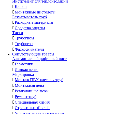
Инструмент для теплоизоляции

Ключи

Монтажные пистолеты
Разматыватель труб

Расходные материалы

Средства защиты
Тиски

Трубогибы

Труборезы

Фаскосниматели
Сопутствующие товары
Алюминиевый рифленый лист

Герметики

Липкая лента
Маркировка

Монтаж ПВХ клеевых труб

Монтажная пена

Ревизионные люки

Ремонт труб

Специальная химия

Строительный клей

Уплотнительные материалы