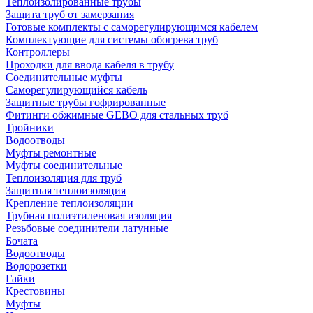
Теплоизолированные трубы
Защита труб от замерзания
Готовые комплекты с саморегулирующимся кабелем
Комплектующие для системы обогрева труб
Контроллеры
Проходки для ввода кабеля в трубу
Соединительные муфты
Саморегулирующийся кабель
Защитные трубы гофрированные
Фитинги обжимные GEBO для стальных труб
Тройники
Водоотводы
Муфты ремонтные
Муфты соединительные
Теплоизоляция для труб
Защитная теплоизоляция
Крепление теплоизоляции
Трубная полиэтиленовая изоляция
Резьбовые соединители латунные
Бочата
Водоотводы
Водорозетки
Гайки
Крестовины
Муфты