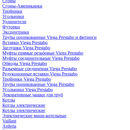
Сгоны
Сгоны-Американки
Тройники
Угольники
Удлинители
Футорки
Эксцентрики
Трубы оцинкованные Viega Prestabo и фитинги
Вставки Viega Prestabo
Заглушки Viega Prestabo
Муфты прямые резьбовые Viega Prestabo
Муфты соединительные Viega Prestabo
Обводы Viega Prestabo
Разъемные соединения Viega Prestabo
Редукционные вставки Viega Prestabo
Тройники Viega Prestabo
Трубы оцинкованные Viega Prestabo
Угольники Viega Prestabo
Декоративные чашки для труб
Котлы
Котлы электрические
Котлы электрические
Электрические мини-котельные
Vaillant
Arderia