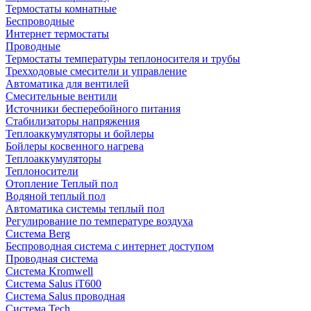
Термостаты комнатные
Беспроводные
Интернет термостаты
Проводные
Термостаты температуры теплоносителя и трубы
Трехходовые смесители и управление
Автоматика для вентилей
Смесительные вентили
Источники бесперебойного питания
Стабилизаторы напряжения
Теплоаккумуляторы и бойлеры
Бойлеры косвенного нагрева
Теплоаккумуляторы
Теплоносители
Отопление Теплый пол
Водяной теплый пол
Автоматика системы теплый пол
Регулирование по температуре воздуха
Система Berg
Беспроводная система с интернет доступом
Проводная система
Система Kromwell
Система Salus iT600
Система Salus проводная
Система Tech