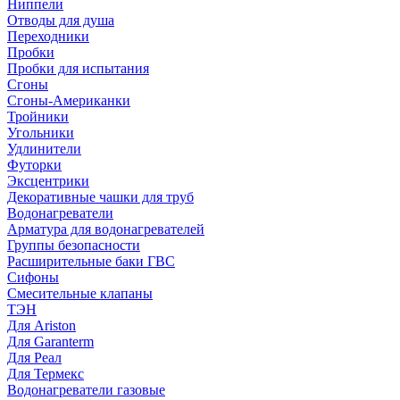
Ниппели
Отводы для душа
Переходники
Пробки
Пробки для испытания
Сгоны
Сгоны-Американки
Тройники
Угольники
Удлинители
Футорки
Эксцентрики
Декоративные чашки для труб
Водонагреватели
Арматура для водонагревателей
Группы безопасности
Расширительные баки ГВС
Сифоны
Смесительные клапаны
ТЭН
Для Ariston
Для Garanterm
Для Реал
Для Термекс
Водонагреватели газовые