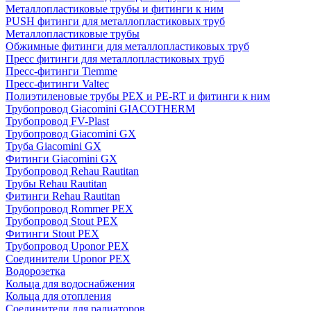
Металлопластиковые трубы и фитинги к ним
PUSH фитинги для металлопластиковых труб
Металлопластиковые трубы
Обжимные фитинги для металлопластиковых труб
Пресс фитинги для металлопластиковых труб
Пресс-фитинги Tiemme
Пресс-фитинги Valtec
Полиэтиленовые трубы PEX и PE-RT и фитинги к ним
Трубопровод Giacomini GIACOTHERM
Трубопровод FV-Plast
Трубопровод Giacomini GX
Труба Giacomini GX
Фитинги Giacomini GX
Трубопровод Rehau Rautitan
Трубы Rehau Rautitan
Фитинги Rehau Rautitan
Трубопровод Rommer PEX
Трубопровод Stout PEX
Фитинги Stout PEX
Трубопровод Uponor PEX
Соединители Uponor PEX
Водорозетка
Кольца для водоснабжения
Кольца для отопления
Соединители для радиаторов