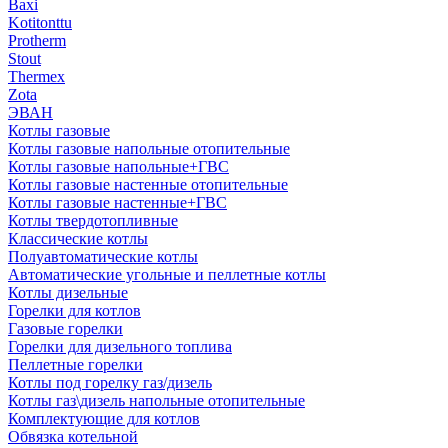
Baxi
Kotitonttu
Protherm
Stout
Thermex
Zota
ЭВАН
Котлы газовые
Котлы газовые напольные отопительные
Котлы газовые напольные+ГВС
Котлы газовые настенные отопительные
Котлы газовые настенные+ГВС
Котлы твердотопливные
Классические котлы
Полуавтоматические котлы
Автоматические угольные и пеллетные котлы
Котлы дизельные
Горелки для котлов
Газовые горелки
Горелки для дизельного топлива
Пеллетные горелки
Котлы под горелку газ/дизель
Котлы газ\дизель напольные отопительные
Комплектующие для котлов
Обвязка котельной