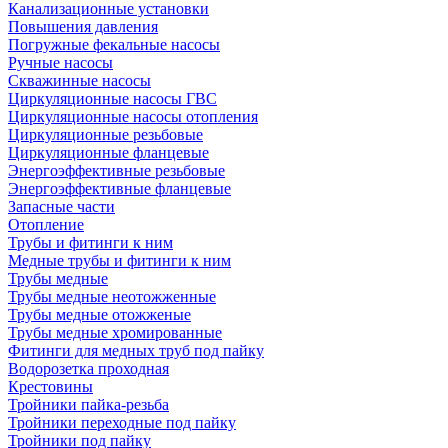
Канализационные установки
Повышения давления
Погружные фекальные насосы
Ручные насосы
Скважинные насосы
Циркуляционные насосы ГВС
Циркуляционные насосы отопления
Циркуляционные резьбовые
Циркуляционные фланцевые
Энергоэффективные резьбовые
Энергоэффективные фланцевые
Запасные части
Отопление
Трубы и фитинги к ним
Медные трубы и фитинги к ним
Трубы медные
Трубы медные неотожженные
Трубы медные отожженые
Трубы медные хромированные
Фитинги для медных труб под пайку
Водорозетка проходная
Крестовины
Тройники пайка-резьба
Тройники переходные под пайку
Тройники под пайку