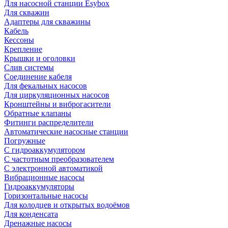
Для насосной станции Esybox
Для скважин
Адаптеры для скважины
Кабель
Кессоны
Крепление
Крышки и оголовки
Слив системы
Соединение кабеля
Для фекальных насосов
Для циркуляционных насосов
Кронштейны и виброгасители
Обратные клапаны
Фитинги распределители
Автоматические насосные станции
Погружные
С гидроаккумулятором
С частотным преобразователем
С электронной автоматикой
Вибрационные насосы
Гидроаккумуляторы
Горизонтальные насосы
Для колодцев и открытых водоёмов
Для конденсата
Дренажные насосы