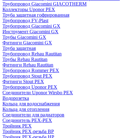
Трубопровод Giacomini GIACOTHERM
Коллекторы Uponor PEX
Труба защитная гофрированная
Трубопровод FV-Plast
Трубопровод Giacomini GX
Инструмент Giacomini GX
Трубы Giacomini GX
Фитинги Giacomini GX
Труба защитная
Трубопровод Rehau Rautitan
Трубы Rehau Rautitan
Фитинги Rehau Rautitan
Трубопровод Rommer PEX
Трубопровод Stout PEX
Фитинги Stout PEX
Трубопровод Uponor PEX
Соединители Uponor Wirsbo PEX
Водорозетка
Кольца для водоснабжения
Кольца для отопления
Соединители для радиаторов
Соединитель PEX-PEX
Тройник PEX
Тройник PEX-резьба ВР
Тройник PEX-резьба НР