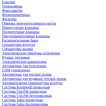
Горелки
Уровнемеры
Фикспакеты
Фильтропатроны
Фильтры
Обвязка твердотопливного котла
Перепускные клапаны
Подпиточные клапаны
Предохранительные клапаны
Расширительные баки
Сепараторы воздуха
Сепараторы шлама
Электрические приборы отопления
Пушки тепловые
Электрические конвекторы
Автоматика для отопления
GSM управление
Автоматика для теплых полов
Автоматика для водяных теплых полов
Автоматизация температуры воздуха
Система Kromwell проводная
Система Uni-Fitt проводная
Система Uni-Fitt беспроводная
Система Salus проводная
Система Salus беспроводная