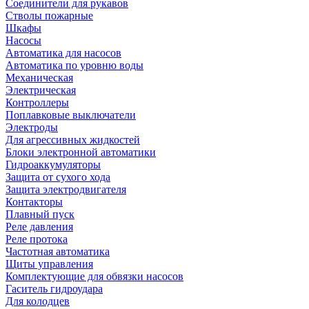
Соединители для рукавов
Стволы пожарные
Шкафы
Насосы
Автоматика для насосов
Автоматика по уровню воды
Механическая
Электрическая
Контроллеры
Поплавковые выключатели
Электроды
Для агрессивных жидкостей
Блоки электронной автоматики
Гидроаккумуляторы
Защита от сухого хода
Защита электродвигателя
Контакторы
Плавный пуск
Реле давления
Реле протока
Частотная автоматика
Щиты управления
Комплектующие для обвязки насосов
Гаситель гидроудара
Для колодцев