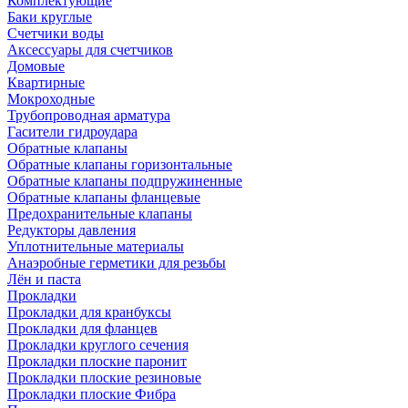
Комплектующие
Баки круглые
Счетчики воды
Аксессуары для счетчиков
Домовые
Квартирные
Мокроходные
Трубопроводная арматура
Гасители гидроудара
Обратные клапаны
Обратные клапаны горизонтальные
Обратные клапаны подпружиненные
Обратные клапаны фланцевые
Предохранительные клапаны
Редукторы давления
Уплотнительные материалы
Анаэробные герметики для резьбы
Лён и паста
Прокладки
Прокладки для кранбуксы
Прокладки для фланцев
Прокладки круглого сечения
Прокладки плоские паронит
Прокладки плоские резиновые
Прокладки плоские Фибра