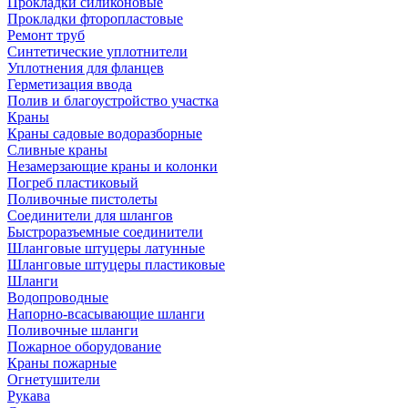
Прокладки силиконовые
Прокладки фторопластовые
Ремонт труб
Синтетические уплотнители
Уплотнения для фланцев
Герметизация ввода
Полив и благоустройство участка
Краны
Краны садовые водоразборные
Сливные краны
Незамерзающие краны и колонки
Погреб пластиковый
Поливочные пистолеты
Соединители для шлангов
Быстроразъемные соединители
Шланговые штуцеры латунные
Шланговые штуцеры пластиковые
Шланги
Водопроводные
Напорно-всасывающие шланги
Поливочные шланги
Пожарное оборудование
Краны пожарные
Огнетушители
Рукава