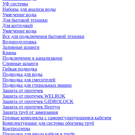
УФ системы
Наборы для анализа воды
Умягчение воды
Для бытовой техники
Для коттеджей
Умягчение воды
Все для подключения бытовой техники
Водоподготовка
Заливные шланги
Краны
Подключение к канализации
Сливные шланги
Гибкая подводка
Подводка для воды
Подводка для смесителей
Подводка для стиральных машин
Защита от протечек
Защита от протечек WELROK
Защита от протечек GIDROLOCK
Защита от протечек Нептун
Защита труб от замерзания
Готовые комплекты с саморегулирующимся кабелем
Комплектующие для системы обогрева труб
Контроллеры
Проходки для ввода кабеля в трубу