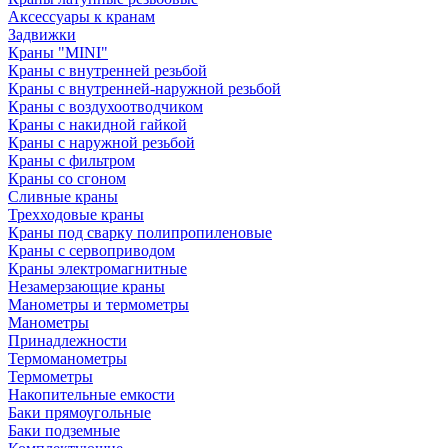
Аксессуары к кранам
Задвижки
Краны "MINI"
Краны с внутренней резьбой
Краны с внутренней-наружной резьбой
Краны с воздухоотводчиком
Краны с накидной гайкой
Краны с наружной резьбой
Краны с фильтром
Краны со сгоном
Сливные краны
Трехходовые краны
Краны под сварку полипропиленовые
Краны с сервоприводом
Краны электромагнитные
Незамерзающие краны
Манометры и термометры
Манометры
Принадлежности
Термоманометры
Термометры
Накопительные емкости
Баки прямоугольные
Баки подземные