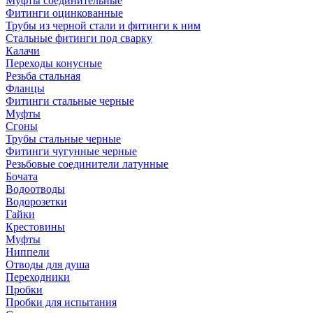
Муфты соединительные
Фитинги оцинкованные
Трубы из черной стали и фитинги к ним
Стальные фитинги под сварку
Калачи
Переходы конусные
Резьба стальная
Фланцы
Фитинги стальные черные
Муфты
Сгоны
Трубы стальные черные
Фитинги чугунные черные
Резьбовые соединители латунные
Бочата
Водоотводы
Водорозетки
Гайки
Крестовины
Муфты
Ниппели
Отводы для душа
Переходники
Пробки
Пробки для испытания