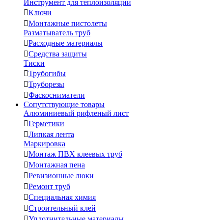
Инструмент для теплоизоляции

Ключи

Монтажные пистолеты
Разматыватель труб

Расходные материалы

Средства защиты
Тиски

Трубогибы

Труборезы

Фаскосниматели
Сопутствующие товары
Алюминиевый рифленый лист

Герметики

Липкая лента
Маркировка

Монтаж ПВХ клеевых труб

Монтажная пена

Ревизионные люки

Ремонт труб

Специальная химия

Строительный клей

Уплотнительные материалы