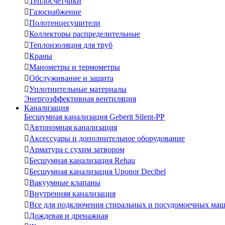

Теплосчетчики

Газоснабжение

Полотенцесушители

Коллекторы распределительные

Теплоизоляция для труб

Краны

Манометры и термометры

Обслуживание и защита

Уплотнительные материалы
Энергоэффективная вентиляция
Канализация
Бесшумная канализация Geberit Silent-PP

Автономная канализация

Аксессуары и дополнительное оборудование

Арматура с сухим затвором

Бесшумная канализация Rehau

Бесшумная канализация Uponor Decibel

Вакуумные клапаны

Внутренняя канализация

Все для подключения стиральных и посудомоечных ма

Дождевая и дренажная