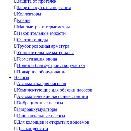

Защита от протечек

Защита труб от замерзания

Коллекторы

Краны

Манометры и термометры

Накопительные емкости

Счетчики воды

Трубопроводная арматура

Уплотнительные материалы

Герметизация ввода

Полив и благоустройство участка

Пожарное оборудование
Насосы

Автоматика для насосов

Комплектующие для обвязки насосов

Автоматические насосные станции

Вибрационные насосы

Гидроаккумуляторы

Горизонтальные насосы

Для колодцев и открытых водоёмов

Для конденсата