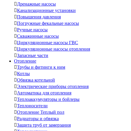

Дренажные насосы

Канализационные установки

Повышения давления

Погружные фекальные насосы

Ручные насосы

Скважинные насосы

Циркуляционные насосы ГВС

Циркуляционные насосы отопления

Запасные части
Отопление

Трубы и фитинги к ним

Котлы

Обвязка котельной

Электрические приборы отопления

Автоматика для отопления

Теплоаккумуляторы и бойлеры

Теплоносители

Отопление Теплый пол

Радиаторы и обвязка

Защита труб от замерзания