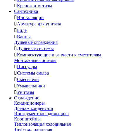

Крепеж и метизы
Сантехника

Инсталляции

Арматура для унитаза

Биде

Ванны
Душевые ограждения

Душевые системы

Комплектующие и запчасти к смесителям
Монтажные системы

Писсуары

Системы смыва

Смесители

Умывальники

Унитазы
Охлаждение
Кондиционеры
Дренаж конденсата
Инструмент холодильщика
Кронштейны
Теплоизоляция холодильная
Труба холодильная