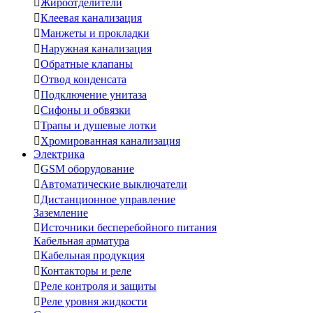

Жироотделители

Клеевая канализация

Манжеты и прокладки

Наружная канализация

Обратные клапаны

Отвод конденсата

Подключение унитаза

Сифоны и обвязки

Трапы и душевые лотки

Хромированная канализация
Электрика

GSM оборудование

Автоматические выключатели

Дистанционное управление
Заземление

Источники бесперебойного питания
Кабельная арматура

Кабельная продукция

Контакторы и реле

Реле контроля и защиты

Реле уровня жидкости