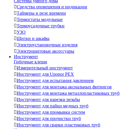
Системы умного дома

Средства оповещения и индикации

Таймеры и реле времени

Термостаты модульные

Термоусадочные трубки

УЗО

Щитки и шкафы

Электроустановочные изделия

Электрощитовые аксессуары
Инструмент
Гибочные клещи

Измерительный инструмент

Инструмент для Uponor PEX

Инструмент для испытания давлением

Инструмент для монтажа аксиальных фитингов

Инструмент для монтажа металлопластиковых труб

Инструмент для нарезки резьбы

Инструмент для пайки медных труб

Инструмент для промывки систем

Инструмент для прочистки труб

Инструмент для сварки пластиковых труб