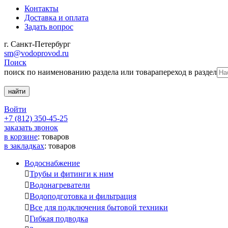
Контакты
Доставка и оплата
Задать вопрос
г. Санкт-Петербург
sm@vodoprovod.ru
Поиск
поиск по наименованию раздела или товара
переход в раздел
Войти
+7 (812) 350-45-25
заказать звонок
в корзине
:
товаров
в закладках
:
товаров
Водоснабжение

Трубы и фитинги к ним

Водонагреватели

Водоподготовка и фильтрация

Все для подключения бытовой техники

Гибкая подводка