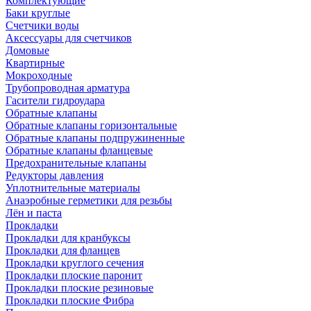
Комплектующие
Баки круглые
Счетчики воды
Аксессуары для счетчиков
Домовые
Квартирные
Мокроходные
Трубопроводная арматура
Гасители гидроудара
Обратные клапаны
Обратные клапаны горизонтальные
Обратные клапаны подпружиненные
Обратные клапаны фланцевые
Предохранительные клапаны
Редукторы давления
Уплотнительные материалы
Анаэробные герметики для резьбы
Лён и паста
Прокладки
Прокладки для кранбуксы
Прокладки для фланцев
Прокладки круглого сечения
Прокладки плоские паронит
Прокладки плоские резиновые
Прокладки плоские Фибра