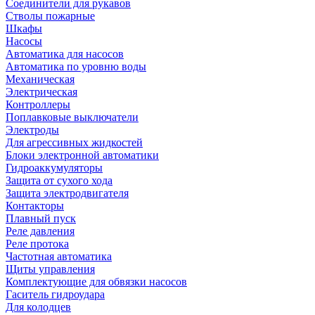
Соединители для рукавов
Стволы пожарные
Шкафы
Насосы
Автоматика для насосов
Автоматика по уровню воды
Механическая
Электрическая
Контроллеры
Поплавковые выключатели
Электроды
Для агрессивных жидкостей
Блоки электронной автоматики
Гидроаккумуляторы
Защита от сухого хода
Защита электродвигателя
Контакторы
Плавный пуск
Реле давления
Реле протока
Частотная автоматика
Щиты управления
Комплектующие для обвязки насосов
Гаситель гидроудара
Для колодцев