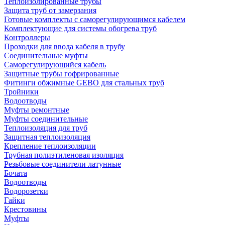
Теплоизолированные трубы
Защита труб от замерзания
Готовые комплекты с саморегулирующимся кабелем
Комплектующие для системы обогрева труб
Контроллеры
Проходки для ввода кабеля в трубу
Соединительные муфты
Саморегулирующийся кабель
Защитные трубы гофрированные
Фитинги обжимные GEBO для стальных труб
Тройники
Водоотводы
Муфты ремонтные
Муфты соединительные
Теплоизоляция для труб
Защитная теплоизоляция
Крепление теплоизоляции
Трубная полиэтиленовая изоляция
Резьбовые соединители латунные
Бочата
Водоотводы
Водорозетки
Гайки
Крестовины
Муфты