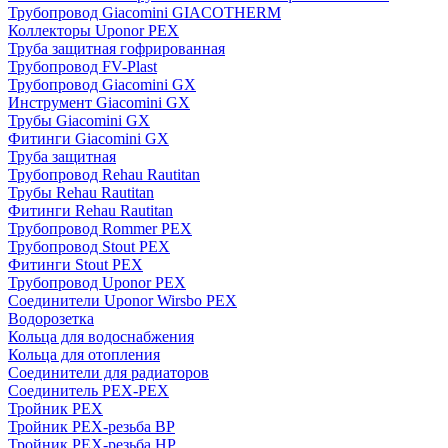
Трубопровод Giacomini GIACOTHERM
Коллекторы Uponor PEX
Труба защитная гофрированная
Трубопровод FV-Plast
Трубопровод Giacomini GX
Инструмент Giacomini GX
Трубы Giacomini GX
Фитинги Giacomini GX
Труба защитная
Трубопровод Rehau Rautitan
Трубы Rehau Rautitan
Фитинги Rehau Rautitan
Трубопровод Rommer PEX
Трубопровод Stout PEX
Фитинги Stout PEX
Трубопровод Uponor PEX
Соединители Uponor Wirsbo PEX
Водорозетка
Кольца для водоснабжения
Кольца для отопления
Соединители для радиаторов
Соединитель PEX-PEX
Тройник PEX
Тройник PEX-резьба ВР
Тройник PEX-резьба НР