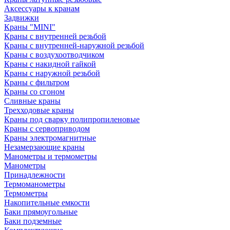
Аксессуары к кранам
Задвижки
Краны "MINI"
Краны с внутренней резьбой
Краны с внутренней-наружной резьбой
Краны с воздухоотводчиком
Краны с накидной гайкой
Краны с наружной резьбой
Краны с фильтром
Краны со сгоном
Сливные краны
Трехходовые краны
Краны под сварку полипропиленовые
Краны с сервоприводом
Краны электромагнитные
Незамерзающие краны
Манометры и термометры
Манометры
Принадлежности
Термоманометры
Термометры
Накопительные емкости
Баки прямоугольные
Баки подземные