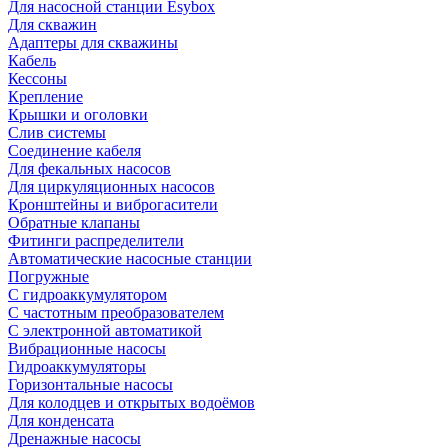
Для насосной станции Esybox
Для скважин
Адаптеры для скважины
Кабель
Кессоны
Крепление
Крышки и оголовки
Слив системы
Соединение кабеля
Для фекальных насосов
Для циркуляционных насосов
Кронштейны и виброгасители
Обратные клапаны
Фитинги распределители
Автоматические насосные станции
Погружные
С гидроаккумулятором
С частотным преобразователем
С электронной автоматикой
Вибрационные насосы
Гидроаккумуляторы
Горизонтальные насосы
Для колодцев и открытых водоёмов
Для конденсата
Дренажные насосы