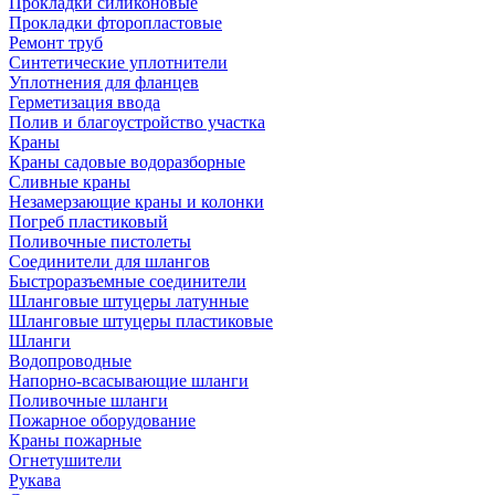
Прокладки силиконовые
Прокладки фторопластовые
Ремонт труб
Синтетические уплотнители
Уплотнения для фланцев
Герметизация ввода
Полив и благоустройство участка
Краны
Краны садовые водоразборные
Сливные краны
Незамерзающие краны и колонки
Погреб пластиковый
Поливочные пистолеты
Соединители для шлангов
Быстроразъемные соединители
Шланговые штуцеры латунные
Шланговые штуцеры пластиковые
Шланги
Водопроводные
Напорно-всасывающие шланги
Поливочные шланги
Пожарное оборудование
Краны пожарные
Огнетушители
Рукава