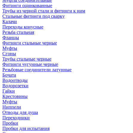
Муфты соединительные
Фитинги оцинкованные
Трубы из черной стали и фитинги к ним
Стальные фитинги под сварку
Калачи
Переходы конусные
Резьба стальная
Фланцы
Фитинги стальные черные
Муфты
Сгоны
Трубы стальные черные
Фитинги чугунные черные
Резьбовые соединители латунные
Бочата
Водоотводы
Водорозетки
Гайки
Крестовины
Муфты
Ниппели
Отводы для душа
Переходники
Пробки
Пробки для испытания