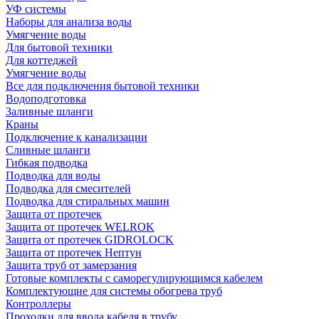
УФ системы
Наборы для анализа воды
Умягчение воды
Для бытовой техники
Для коттеджей
Умягчение воды
Все для подключения бытовой техники
Водоподготовка
Заливные шланги
Краны
Подключение к канализации
Сливные шланги
Гибкая подводка
Подводка для воды
Подводка для смесителей
Подводка для стиральных машин
Защита от протечек
Защита от протечек WELROK
Защита от протечек GIDROLOCK
Защита от протечек Нептун
Защита труб от замерзания
Готовые комплекты с саморегулирующимся кабелем
Комплектующие для системы обогрева труб
Контроллеры
Проходки для ввода кабеля в трубу