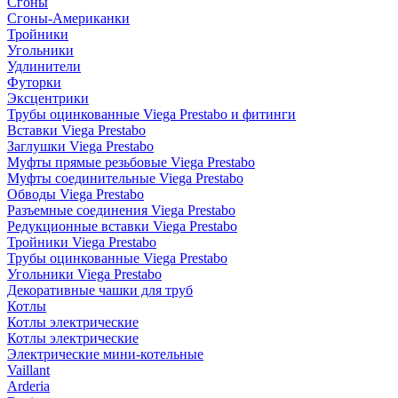
Сгоны
Сгоны-Американки
Тройники
Угольники
Удлинители
Футорки
Эксцентрики
Трубы оцинкованные Viega Prestabo и фитинги
Вставки Viega Prestabo
Заглушки Viega Prestabo
Муфты прямые резьбовые Viega Prestabo
Муфты соединительные Viega Prestabo
Обводы Viega Prestabo
Разъемные соединения Viega Prestabo
Редукционные вставки Viega Prestabo
Тройники Viega Prestabo
Трубы оцинкованные Viega Prestabo
Угольники Viega Prestabo
Декоративные чашки для труб
Котлы
Котлы электрические
Котлы электрические
Электрические мини-котельные
Vaillant
Arderia