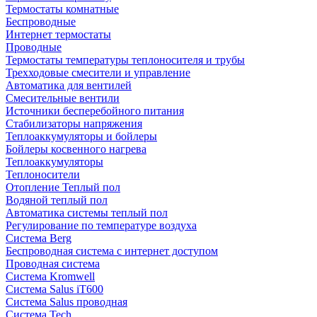
Термостаты комнатные
Беспроводные
Интернет термостаты
Проводные
Термостаты температуры теплоносителя и трубы
Трехходовые смесители и управление
Автоматика для вентилей
Смесительные вентили
Источники бесперебойного питания
Стабилизаторы напряжения
Теплоаккумуляторы и бойлеры
Бойлеры косвенного нагрева
Теплоаккумуляторы
Теплоносители
Отопление Теплый пол
Водяной теплый пол
Автоматика системы теплый пол
Регулирование по температуре воздуха
Система Berg
Беспроводная система с интернет доступом
Проводная система
Система Kromwell
Система Salus iT600
Система Salus проводная
Система Tech