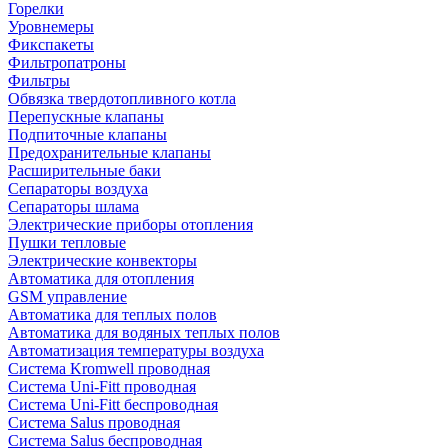
Горелки
Уровнемеры
Фикспакеты
Фильтропатроны
Фильтры
Обвязка твердотопливного котла
Перепускные клапаны
Подпиточные клапаны
Предохранительные клапаны
Расширительные баки
Сепараторы воздуха
Сепараторы шлама
Электрические приборы отопления
Пушки тепловые
Электрические конвекторы
Автоматика для отопления
GSM управление
Автоматика для теплых полов
Автоматика для водяных теплых полов
Автоматизация температуры воздуха
Система Kromwell проводная
Система Uni-Fitt проводная
Система Uni-Fitt беспроводная
Система Salus проводная
Система Salus беспроводная