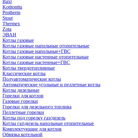
Baxi
Kotitonttu
Protherm
Stout
Thermex
Zota
ЭВАН
Котлы газовые
Котлы газовые напольные отопительные
Котлы газовые напольные+ГВС
Котлы газовые настенные отопительные
Котлы газовые настенные+ГВС
Котлы твердотопливные
Классические котлы
Полуавтоматические котлы
Автоматические угольные и пеллетные котлы
Котлы дизельные
Горелки для котлов
Газовые горелки
Горелки для дизельного топлива
Пеллетные горелки
Котлы под горелку газ/дизель
Котлы газ\дизель напольные отопительные
Комплектующие для котлов
Обвязка котельной