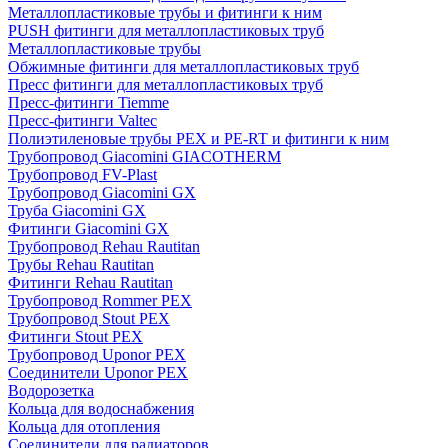
Металлопластиковые трубы и фитинги к ним
PUSH фитинги для металлопластиковых труб
Металлопластиковые трубы
Обжимные фитинги для металлопластиковых труб
Пресс фитинги для металлопластиковых труб
Пресс-фитинги Tiemme
Пресс-фитинги Valtec
Полиэтиленовые трубы PEX и PE-RT и фитинги к ним
Трубопровод Giacomini GIACOTHERM
Трубопровод FV-Plast
Трубопровод Giacomini GX
Труба Giacomini GX
Фитинги Giacomini GX
Трубопровод Rehau Rautitan
Трубы Rehau Rautitan
Фитинги Rehau Rautitan
Трубопровод Rommer PEX
Трубопровод Stout PEX
Фитинги Stout PEX
Трубопровод Uponor PEX
Соединители Uponor PEX
Водорозетка
Кольца для водоснабжения
Кольца для отопления
Соединители для радиаторов