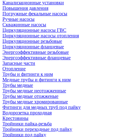
Канализационные установки
Повышения давления
Погружные фекальные насосы
Ручные насосы
Скважинные насосы
Циркуляционные насосы ГВС
Циркуляционные насосы отопления
Циркуляционные резьбовые
Циркуляционные фланцевые
Энергоэффективные резьбовые
Энергоэффективные фланцевые
Запасные части
Отопление
Трубы и фитинги к ним
Медные трубы и фитинги к ним
Трубы медные
Трубы медные неотожженные
Трубы медные отожженые
Трубы медные хромированные
Фитинги для медных труб под пайку
Водорозетка проходная
Крестовины
Тройники пайка-резьба
Тройники переходные под пайку
Тройники под пайку