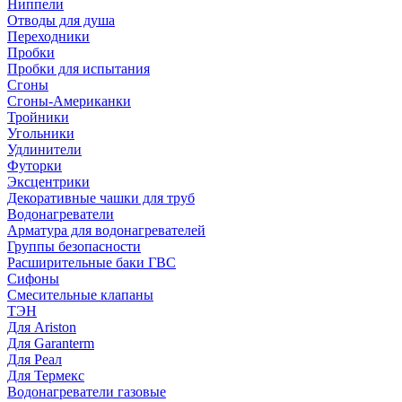
Ниппели
Отводы для душа
Переходники
Пробки
Пробки для испытания
Сгоны
Сгоны-Американки
Тройники
Угольники
Удлинители
Футорки
Эксцентрики
Декоративные чашки для труб
Водонагреватели
Арматура для водонагревателей
Группы безопасности
Расширительные баки ГВС
Сифоны
Смесительные клапаны
ТЭН
Для Ariston
Для Garanterm
Для Реал
Для Термекс
Водонагреватели газовые