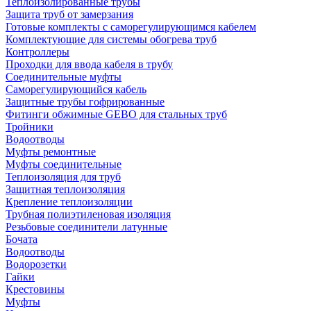
Теплоизолированные трубы
Защита труб от замерзания
Готовые комплекты с саморегулирующимся кабелем
Комплектующие для системы обогрева труб
Контроллеры
Проходки для ввода кабеля в трубу
Соединительные муфты
Саморегулирующийся кабель
Защитные трубы гофрированные
Фитинги обжимные GEBO для стальных труб
Тройники
Водоотводы
Муфты ремонтные
Муфты соединительные
Теплоизоляция для труб
Защитная теплоизоляция
Крепление теплоизоляции
Трубная полиэтиленовая изоляция
Резьбовые соединители латунные
Бочата
Водоотводы
Водорозетки
Гайки
Крестовины
Муфты