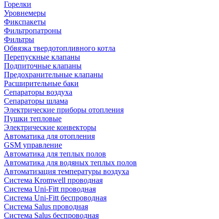
Горелки
Уровнемеры
Фикспакеты
Фильтропатроны
Фильтры
Обвязка твердотопливного котла
Перепускные клапаны
Подпиточные клапаны
Предохранительные клапаны
Расширительные баки
Сепараторы воздуха
Сепараторы шлама
Электрические приборы отопления
Пушки тепловые
Электрические конвекторы
Автоматика для отопления
GSM управление
Автоматика для теплых полов
Автоматика для водяных теплых полов
Автоматизация температуры воздуха
Система Kromwell проводная
Система Uni-Fitt проводная
Система Uni-Fitt беспроводная
Система Salus проводная
Система Salus беспроводная