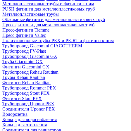
Металлопластиковые трубы и фитинги к ним
PUSH фитинги для металлопластиковых труб
Металлопластиковые трубы
Обжимные фитинги для металлопластиковых труб
Пресс фитинги для металлопластиковых труб
Пресс-фитинги Tiemme
Пресс-фитинги Valtec
Полиэтиленовые трубы PEX и PE-RT и фитинги к ним
Трубопровод Giacomini GIACOTHERM
Трубопровод FV-Plast
Трубопровод Giacomini GX
Труба Giacomini GX
Фитинги Giacomini GX
Трубопровод Rehau Rautitan
Трубы Rehau Rautitan
Фитинги Rehau Rautitan
Трубопровод Rommer PEX
Трубопровод Stout PEX
Фитинги Stout PEX
Трубопровод Uponor PEX
Соединители Uponor PEX
Водорозетка
Кольца для водоснабжения
Кольца для отопления
Соединители для радиаторов