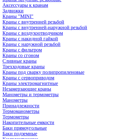
Аксессуары к кранам
Задвижки
Краны "MINI"
Краны с внутренней резьбой
Краны с внутренней-наружной резьбой
Краны с воздухоотводчиком
Краны с накидной гайкой
Краны с наружной резьбой
Краны с фильтром
Краны со сгоном
Сливные краны
Трехходовые краны
Краны под сварку полипропиленовые
Краны с сервоприводом
Краны электромагнитные
Незамерзающие краны
Манометры и термометры
Манометры
Принадлежности
Термоманометры
Термометры
Накопительные емкости
Баки прямоугольные
Баки подземные