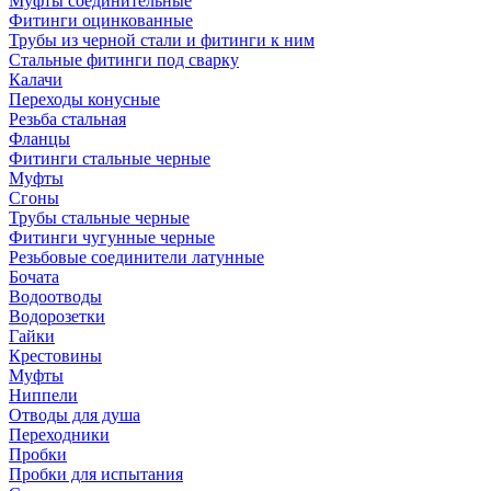
Муфты соединительные
Фитинги оцинкованные
Трубы из черной стали и фитинги к ним
Стальные фитинги под сварку
Калачи
Переходы конусные
Резьба стальная
Фланцы
Фитинги стальные черные
Муфты
Сгоны
Трубы стальные черные
Фитинги чугунные черные
Резьбовые соединители латунные
Бочата
Водоотводы
Водорозетки
Гайки
Крестовины
Муфты
Ниппели
Отводы для душа
Переходники
Пробки
Пробки для испытания