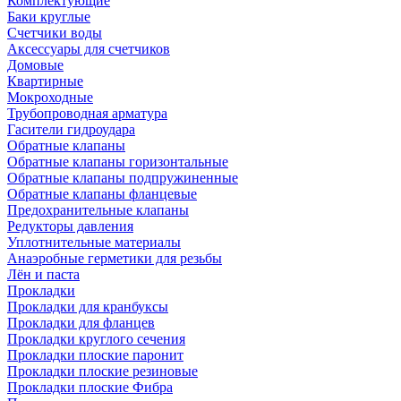
Комплектующие
Баки круглые
Счетчики воды
Аксессуары для счетчиков
Домовые
Квартирные
Мокроходные
Трубопроводная арматура
Гасители гидроудара
Обратные клапаны
Обратные клапаны горизонтальные
Обратные клапаны подпружиненные
Обратные клапаны фланцевые
Предохранительные клапаны
Редукторы давления
Уплотнительные материалы
Анаэробные герметики для резьбы
Лён и паста
Прокладки
Прокладки для кранбуксы
Прокладки для фланцев
Прокладки круглого сечения
Прокладки плоские паронит
Прокладки плоские резиновые
Прокладки плоские Фибра