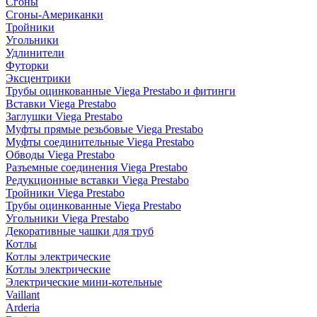
Сгоны
Сгоны-Американки
Тройники
Угольники
Удлинители
Футорки
Эксцентрики
Трубы оцинкованные Viega Prestabo и фитинги
Вставки Viega Prestabo
Заглушки Viega Prestabo
Муфты прямые резьбовые Viega Prestabo
Муфты соединительные Viega Prestabo
Обводы Viega Prestabo
Разъемные соединения Viega Prestabo
Редукционные вставки Viega Prestabo
Тройники Viega Prestabo
Трубы оцинкованные Viega Prestabo
Угольники Viega Prestabo
Декоративные чашки для труб
Котлы
Котлы электрические
Котлы электрические
Электрические мини-котельные
Vaillant
Arderia