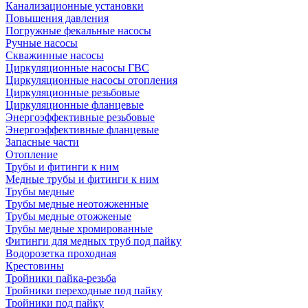
Канализационные установки
Повышения давления
Погружные фекальные насосы
Ручные насосы
Скважинные насосы
Циркуляционные насосы ГВС
Циркуляционные насосы отопления
Циркуляционные резьбовые
Циркуляционные фланцевые
Энергоэффективные резьбовые
Энергоэффективные фланцевые
Запасные части
Отопление
Трубы и фитинги к ним
Медные трубы и фитинги к ним
Трубы медные
Трубы медные неотожженные
Трубы медные отожженые
Трубы медные хромированные
Фитинги для медных труб под пайку
Водорозетка проходная
Крестовины
Тройники пайка-резьба
Тройники переходные под пайку
Тройники под пайку