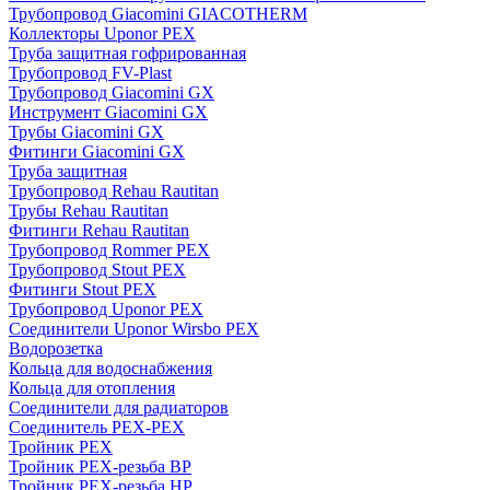
Трубопровод Giacomini GIACOTHERM
Коллекторы Uponor PEX
Труба защитная гофрированная
Трубопровод FV-Plast
Трубопровод Giacomini GX
Инструмент Giacomini GX
Трубы Giacomini GX
Фитинги Giacomini GX
Труба защитная
Трубопровод Rehau Rautitan
Трубы Rehau Rautitan
Фитинги Rehau Rautitan
Трубопровод Rommer PEX
Трубопровод Stout PEX
Фитинги Stout PEX
Трубопровод Uponor PEX
Соединители Uponor Wirsbo PEX
Водорозетка
Кольца для водоснабжения
Кольца для отопления
Соединители для радиаторов
Соединитель PEX-PEX
Тройник PEX
Тройник PEX-резьба ВР
Тройник PEX-резьба НР