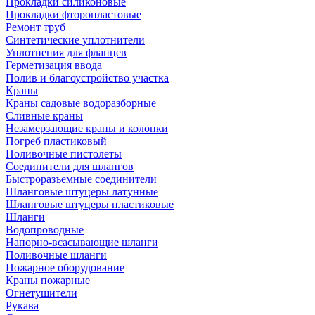
Прокладки силиконовые
Прокладки фторопластовые
Ремонт труб
Синтетические уплотнители
Уплотнения для фланцев
Герметизация ввода
Полив и благоустройство участка
Краны
Краны садовые водоразборные
Сливные краны
Незамерзающие краны и колонки
Погреб пластиковый
Поливочные пистолеты
Соединители для шлангов
Быстроразъемные соединители
Шланговые штуцеры латунные
Шланговые штуцеры пластиковые
Шланги
Водопроводные
Напорно-всасывающие шланги
Поливочные шланги
Пожарное оборудование
Краны пожарные
Огнетушители
Рукава