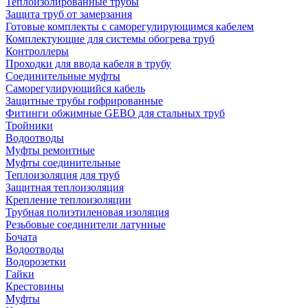
Теплоизолированные трубы
Защита труб от замерзания
Готовые комплекты с саморегулирующимся кабелем
Комплектующие для системы обогрева труб
Контроллеры
Проходки для ввода кабеля в трубу
Соединительные муфты
Саморегулирующийся кабель
Защитные трубы гофрированные
Фитинги обжимные GEBO для стальных труб
Тройники
Водоотводы
Муфты ремонтные
Муфты соединительные
Теплоизоляция для труб
Защитная теплоизоляция
Крепление теплоизоляции
Трубная полиэтиленовая изоляция
Резьбовые соединители латунные
Бочата
Водоотводы
Водорозетки
Гайки
Крестовины
Муфты