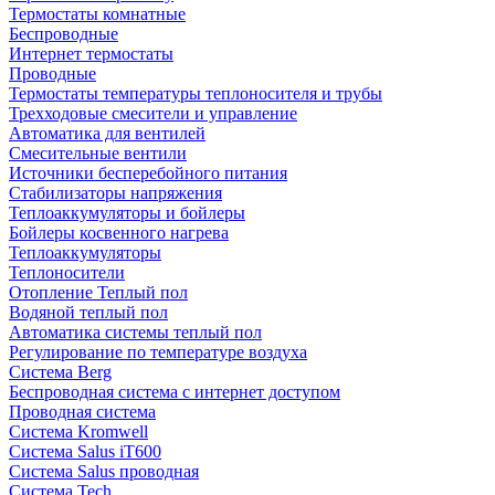
Термостаты комнатные
Беспроводные
Интернет термостаты
Проводные
Термостаты температуры теплоносителя и трубы
Трехходовые смесители и управление
Автоматика для вентилей
Смесительные вентили
Источники бесперебойного питания
Стабилизаторы напряжения
Теплоаккумуляторы и бойлеры
Бойлеры косвенного нагрева
Теплоаккумуляторы
Теплоносители
Отопление Теплый пол
Водяной теплый пол
Автоматика системы теплый пол
Регулирование по температуре воздуха
Система Berg
Беспроводная система с интернет доступом
Проводная система
Система Kromwell
Система Salus iT600
Система Salus проводная
Система Tech