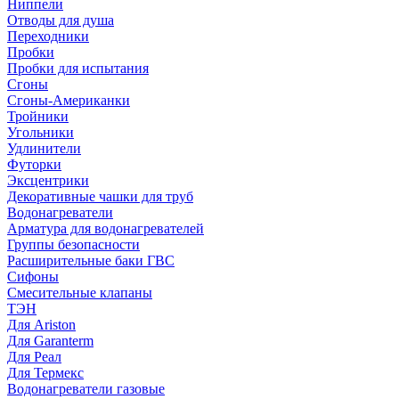
Ниппели
Отводы для душа
Переходники
Пробки
Пробки для испытания
Сгоны
Сгоны-Американки
Тройники
Угольники
Удлинители
Футорки
Эксцентрики
Декоративные чашки для труб
Водонагреватели
Арматура для водонагревателей
Группы безопасности
Расширительные баки ГВС
Сифоны
Смесительные клапаны
ТЭН
Для Ariston
Для Garanterm
Для Реал
Для Термекс
Водонагреватели газовые