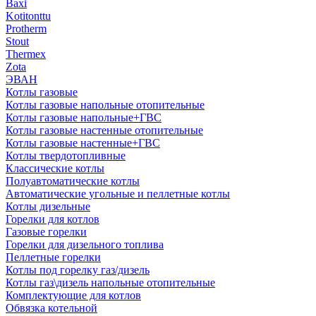
Baxi
Kotitonttu
Protherm
Stout
Thermex
Zota
ЭВАН
Котлы газовые
Котлы газовые напольные отопительные
Котлы газовые напольные+ГВС
Котлы газовые настенные отопительные
Котлы газовые настенные+ГВС
Котлы твердотопливные
Классические котлы
Полуавтоматические котлы
Автоматические угольные и пеллетные котлы
Котлы дизельные
Горелки для котлов
Газовые горелки
Горелки для дизельного топлива
Пеллетные горелки
Котлы под горелку газ/дизель
Котлы газ\дизель напольные отопительные
Комплектующие для котлов
Обвязка котельной