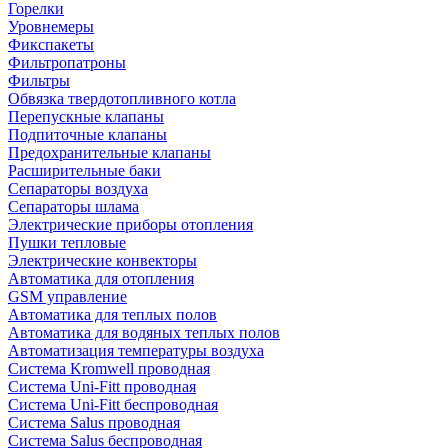
Горелки
Уровнемеры
Фикспакеты
Фильтропатроны
Фильтры
Обвязка твердотопливного котла
Перепускные клапаны
Подпиточные клапаны
Предохранительные клапаны
Расширительные баки
Сепараторы воздуха
Сепараторы шлама
Электрические приборы отопления
Пушки тепловые
Электрические конвекторы
Автоматика для отопления
GSM управление
Автоматика для теплых полов
Автоматика для водяных теплых полов
Автоматизация температуры воздуха
Система Kromwell проводная
Система Uni-Fitt проводная
Система Uni-Fitt беспроводная
Система Salus проводная
Система Salus беспроводная