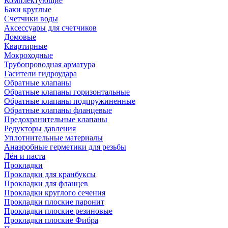
Комплектующие
Баки круглые
Счетчики воды
Аксессуары для счетчиков
Домовые
Квартирные
Мокроходные
Трубопроводная арматура
Гасители гидроудара
Обратные клапаны
Обратные клапаны горизонтальные
Обратные клапаны подпружиненные
Обратные клапаны фланцевые
Предохранительные клапаны
Редукторы давления
Уплотнительные материалы
Анаэробные герметики для резьбы
Лён и паста
Прокладки
Прокладки для кранбуксы
Прокладки для фланцев
Прокладки круглого сечения
Прокладки плоские паронит
Прокладки плоские резиновые
Прокладки плоские Фибра