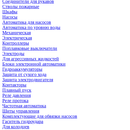
Соединители для рукавов
Стволы пожарные
Шкафы
Насосы
Автоматика для насосов
Автоматика по уровню воды
Механическая
Электрическая
Контроллеры
Поплавковые выключатели
Электроды
Для агрессивных жидкостей
Блоки электронной автоматики
Гидроаккумуляторы
Защита от сухого хода
Защита электродвигателя
Контакторы
Плавный пуск
Реле давления
Реле протока
Частотная автоматика
Щиты управления
Комплектующие для обвязки насосов
Гаситель гидроудара
Для колодцев