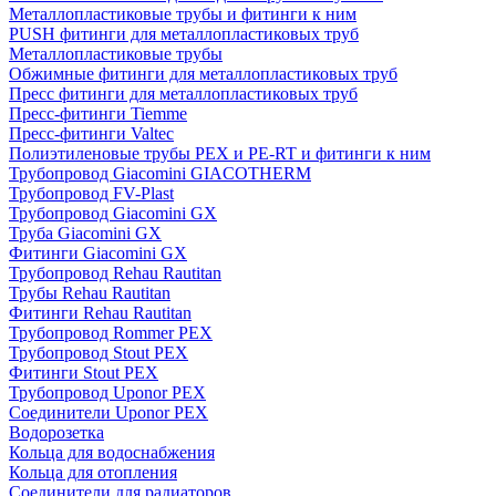
Металлопластиковые трубы и фитинги к ним
PUSH фитинги для металлопластиковых труб
Металлопластиковые трубы
Обжимные фитинги для металлопластиковых труб
Пресс фитинги для металлопластиковых труб
Пресс-фитинги Tiemme
Пресс-фитинги Valtec
Полиэтиленовые трубы PEX и PE-RT и фитинги к ним
Трубопровод Giacomini GIACOTHERM
Трубопровод FV-Plast
Трубопровод Giacomini GX
Труба Giacomini GX
Фитинги Giacomini GX
Трубопровод Rehau Rautitan
Трубы Rehau Rautitan
Фитинги Rehau Rautitan
Трубопровод Rommer PEX
Трубопровод Stout PEX
Фитинги Stout PEX
Трубопровод Uponor PEX
Соединители Uponor PEX
Водорозетка
Кольца для водоснабжения
Кольца для отопления
Соединители для радиаторов