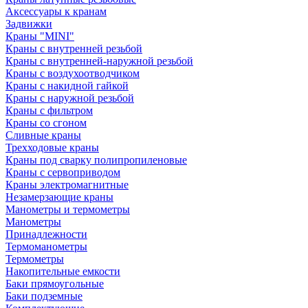
Аксессуары к кранам
Задвижки
Краны "MINI"
Краны с внутренней резьбой
Краны с внутренней-наружной резьбой
Краны с воздухоотводчиком
Краны с накидной гайкой
Краны с наружной резьбой
Краны с фильтром
Краны со сгоном
Сливные краны
Трехходовые краны
Краны под сварку полипропиленовые
Краны с сервоприводом
Краны электромагнитные
Незамерзающие краны
Манометры и термометры
Манометры
Принадлежности
Термоманометры
Термометры
Накопительные емкости
Баки прямоугольные
Баки подземные