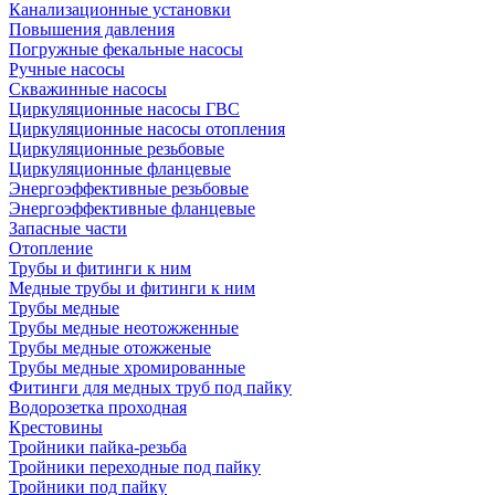
Канализационные установки
Повышения давления
Погружные фекальные насосы
Ручные насосы
Скважинные насосы
Циркуляционные насосы ГВС
Циркуляционные насосы отопления
Циркуляционные резьбовые
Циркуляционные фланцевые
Энергоэффективные резьбовые
Энергоэффективные фланцевые
Запасные части
Отопление
Трубы и фитинги к ним
Медные трубы и фитинги к ним
Трубы медные
Трубы медные неотожженные
Трубы медные отожженые
Трубы медные хромированные
Фитинги для медных труб под пайку
Водорозетка проходная
Крестовины
Тройники пайка-резьба
Тройники переходные под пайку
Тройники под пайку