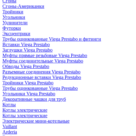
Сгоны
Сгоны-Американки
Тройники
Угольники
Удлинители
Футорки
Эксцентрики
Трубы оцинкованные Viega Prestabo и фитинги
Вставки Viega Prestabo
Заглушки Viega Prestabo
Муфты прямые резьбовые Viega Prestabo
Муфты соединительные Viega Prestabo
Обводы Viega Prestabo
Разъемные соединения Viega Prestabo
Редукционные вставки Viega Prestabo
Тройники Viega Prestabo
Трубы оцинкованные Viega Prestabo
Угольники Viega Prestabo
Декоративные чашки для труб
Котлы
Котлы электрические
Котлы электрические
Электрические мини-котельные
Vaillant
Arderia