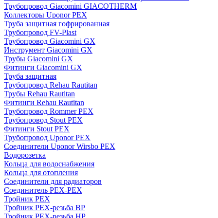
Трубопровод Giacomini GIACOTHERM
Коллекторы Uponor PEX
Труба защитная гофрированная
Трубопровод FV-Plast
Трубопровод Giacomini GX
Инструмент Giacomini GX
Трубы Giacomini GX
Фитинги Giacomini GX
Труба защитная
Трубопровод Rehau Rautitan
Трубы Rehau Rautitan
Фитинги Rehau Rautitan
Трубопровод Rommer PEX
Трубопровод Stout PEX
Фитинги Stout PEX
Трубопровод Uponor PEX
Соединители Uponor Wirsbo PEX
Водорозетка
Кольца для водоснабжения
Кольца для отопления
Соединители для радиаторов
Соединитель PEX-PEX
Тройник PEX
Тройник PEX-резьба ВР
Тройник PEX-резьба НР