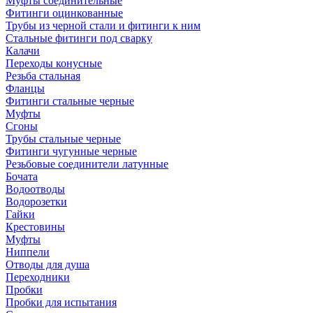
Муфты соединительные
Фитинги оцинкованные
Трубы из черной стали и фитинги к ним
Стальные фитинги под сварку
Калачи
Переходы конусные
Резьба стальная
Фланцы
Фитинги стальные черные
Муфты
Сгоны
Трубы стальные черные
Фитинги чугунные черные
Резьбовые соединители латунные
Бочата
Водоотводы
Водорозетки
Гайки
Крестовины
Муфты
Ниппели
Отводы для душа
Переходники
Пробки
Пробки для испытания