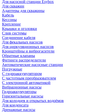
Для насосной станции Esybox
Для скважин
Адаптеры для скважины
Кабель
Кессоны
Крепление
Крышки и оголовки
Слив системы
Соединение кабеля
Для фекальных насосов
Для циркуляционных насосов
Кронштейны и виброгасители
Обратные клапаны
Фитинги распределители
Автоматические насосные станции
Погружные
С гидроаккумулятором
С частотным преобразователем
С электронной автоматикой
Вибрационные насосы
Гидроаккумуляторы
Горизонтальные насосы
Для колодцев и открытых водоёмов
Для конденсата
Дренажные насосы