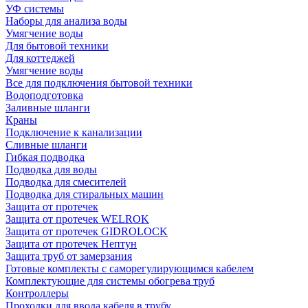
УФ системы
Наборы для анализа воды
Умягчение воды
Для бытовой техники
Для коттеджей
Умягчение воды
Все для подключения бытовой техники
Водоподготовка
Заливные шланги
Краны
Подключение к канализации
Сливные шланги
Гибкая подводка
Подводка для воды
Подводка для смесителей
Подводка для стиральных машин
Защита от протечек
Защита от протечек WELROK
Защита от протечек GIDROLOCK
Защита от протечек Нептун
Защита труб от замерзания
Готовые комплекты с саморегулирующимся кабелем
Комплектующие для системы обогрева труб
Контроллеры
Проходки для ввода кабеля в трубу