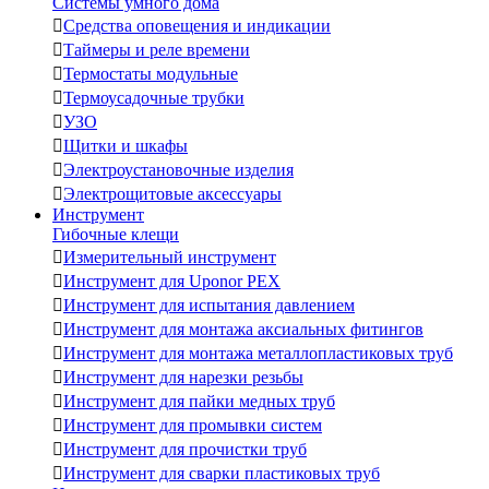
Системы умного дома

Средства оповещения и индикации

Таймеры и реле времени

Термостаты модульные

Термоусадочные трубки

УЗО

Щитки и шкафы

Электроустановочные изделия

Электрощитовые аксессуары
Инструмент
Гибочные клещи

Измерительный инструмент

Инструмент для Uponor PEX

Инструмент для испытания давлением

Инструмент для монтажа аксиальных фитингов

Инструмент для монтажа металлопластиковых труб

Инструмент для нарезки резьбы

Инструмент для пайки медных труб

Инструмент для промывки систем

Инструмент для прочистки труб

Инструмент для сварки пластиковых труб