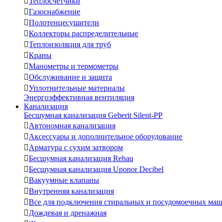

Теплосчетчики

Газоснабжение

Полотенцесушители

Коллекторы распределительные

Теплоизоляция для труб

Краны

Манометры и термометры

Обслуживание и защита

Уплотнительные материалы
Энергоэффективная вентиляция
Канализация
Бесшумная канализация Geberit Silent-PP

Автономная канализация

Аксессуары и дополнительное оборудование

Арматура с сухим затвором

Бесшумная канализация Rehau

Бесшумная канализация Uponor Decibel

Вакуумные клапаны

Внутренняя канализация

Все для подключения стиральных и посудомоечных ма

Дождевая и дренажная