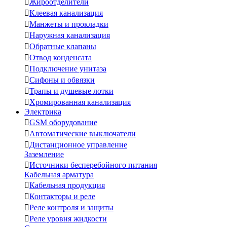

Жироотделители

Клеевая канализация

Манжеты и прокладки

Наружная канализация

Обратные клапаны

Отвод конденсата

Подключение унитаза

Сифоны и обвязки

Трапы и душевые лотки

Хромированная канализация
Электрика

GSM оборудование

Автоматические выключатели

Дистанционное управление
Заземление

Источники бесперебойного питания
Кабельная арматура

Кабельная продукция

Контакторы и реле

Реле контроля и защиты

Реле уровня жидкости