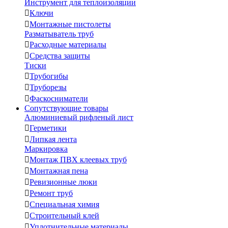
Инструмент для теплоизоляции

Ключи

Монтажные пистолеты
Разматыватель труб

Расходные материалы

Средства защиты
Тиски

Трубогибы

Труборезы

Фаскосниматели
Сопутствующие товары
Алюминиевый рифленый лист

Герметики

Липкая лента
Маркировка

Монтаж ПВХ клеевых труб

Монтажная пена

Ревизионные люки

Ремонт труб

Специальная химия

Строительный клей

Уплотнительные материалы