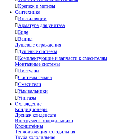

Крепеж и метизы
Сантехника

Инсталляции

Арматура для унитаза

Биде

Ванны
Душевые ограждения

Душевые системы

Комплектующие и запчасти к смесителям
Монтажные системы

Писсуары

Системы смыва

Смесители

Умывальники

Унитазы
Охлаждение
Кондиционеры
Дренаж конденсата
Инструмент холодильщика
Кронштейны
Теплоизоляция холодильная
Труба холодильная