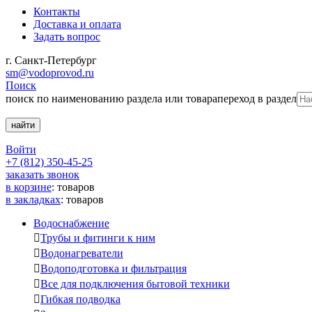
Контакты
Доставка и оплата
Задать вопрос
г. Санкт-Петербург
sm@vodoprovod.ru
Поиск
поиск по наименованию раздела или товара
переход в раздел
Войти
+7 (812) 350-45-25
заказать звонок
в корзине
:
товаров
в закладках
:
товаров
Водоснабжение

Трубы и фитинги к ним

Водонагреватели

Водоподготовка и фильтрация

Все для подключения бытовой техники

Гибкая подводка