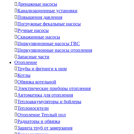

Дренажные насосы

Канализационные установки

Повышения давления

Погружные фекальные насосы

Ручные насосы

Скважинные насосы

Циркуляционные насосы ГВС

Циркуляционные насосы отопления

Запасные части
Отопление

Трубы и фитинги к ним

Котлы

Обвязка котельной

Электрические приборы отопления

Автоматика для отопления

Теплоаккумуляторы и бойлеры

Теплоносители

Отопление Теплый пол

Радиаторы и обвязка

Защита труб от замерзания