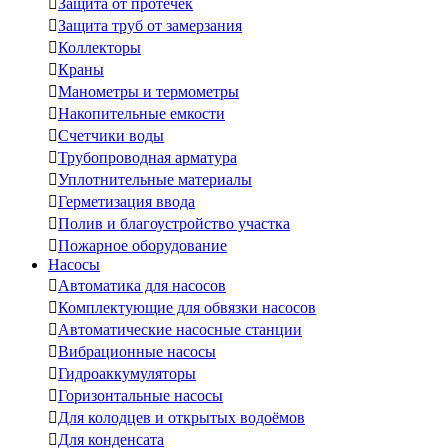

Защита от протечек

Защита труб от замерзания

Коллекторы

Краны

Манометры и термометры

Накопительные емкости

Счетчики воды

Трубопроводная арматура

Уплотнительные материалы

Герметизация ввода

Полив и благоустройство участка

Пожарное оборудование
Насосы

Автоматика для насосов

Комплектующие для обвязки насосов

Автоматические насосные станции

Вибрационные насосы

Гидроаккумуляторы

Горизонтальные насосы

Для колодцев и открытых водоёмов

Для конденсата