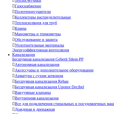

Теплосчетчики

Газоснабжение

Полотенцесушители

Коллекторы распределительные

Теплоизоляция для труб

Краны

Манометры и термометры

Обслуживание и защита

Уплотнительные материалы
Энергоэффективная вентиляция
Канализация
Бесшумная канализация Geberit Silent-PP

Автономная канализация

Аксессуары и дополнительное оборудование

Арматура с сухим затвором

Бесшумная канализация Rehau

Бесшумная канализация Uponor Decibel

Вакуумные клапаны

Внутренняя канализация

Все для подключения стиральных и посудомоечных ма

Дождевая и дренажная