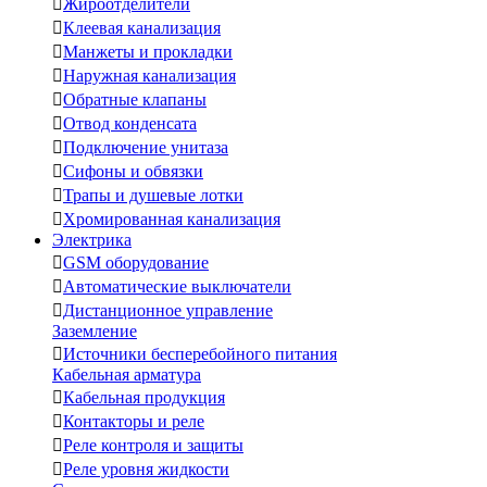

Жироотделители

Клеевая канализация

Манжеты и прокладки

Наружная канализация

Обратные клапаны

Отвод конденсата

Подключение унитаза

Сифоны и обвязки

Трапы и душевые лотки

Хромированная канализация
Электрика

GSM оборудование

Автоматические выключатели

Дистанционное управление
Заземление

Источники бесперебойного питания
Кабельная арматура

Кабельная продукция

Контакторы и реле

Реле контроля и защиты

Реле уровня жидкости