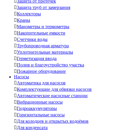

Защита от протечек

Защита труб от замерзания

Коллекторы

Краны

Манометры и термометры

Накопительные емкости

Счетчики воды

Трубопроводная арматура

Уплотнительные материалы

Герметизация ввода

Полив и благоустройство участка

Пожарное оборудование
Насосы

Автоматика для насосов

Комплектующие для обвязки насосов

Автоматические насосные станции

Вибрационные насосы

Гидроаккумуляторы

Горизонтальные насосы

Для колодцев и открытых водоёмов

Для конденсата