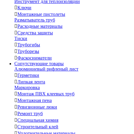
Инструмент для теплоизоляции

Ключи

Монтажные пистолеты
Разматыватель труб

Расходные материалы

Средства защиты
Тиски

Трубогибы

Труборезы

Фаскосниматели
Сопутствующие товары
Алюминиевый рифленый лист

Герметики

Липкая лента
Маркировка

Монтаж ПВХ клеевых труб

Монтажная пена

Ревизионные люки

Ремонт труб

Специальная химия

Строительный клей

Уплотнительные материалы