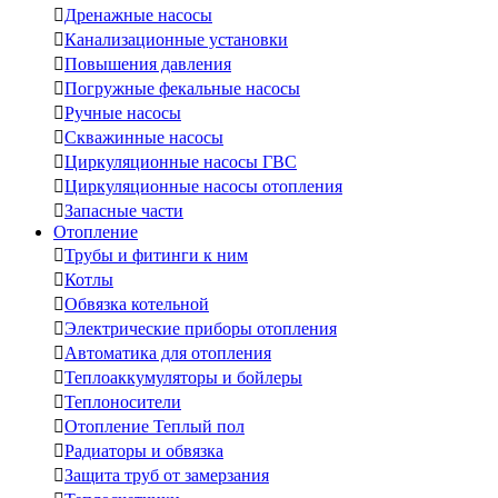

Дренажные насосы

Канализационные установки

Повышения давления

Погружные фекальные насосы

Ручные насосы

Скважинные насосы

Циркуляционные насосы ГВС

Циркуляционные насосы отопления

Запасные части
Отопление

Трубы и фитинги к ним

Котлы

Обвязка котельной

Электрические приборы отопления

Автоматика для отопления

Теплоаккумуляторы и бойлеры

Теплоносители

Отопление Теплый пол

Радиаторы и обвязка

Защита труб от замерзания