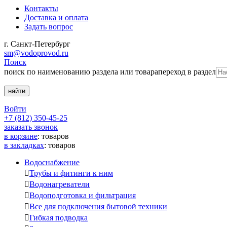
Контакты
Доставка и оплата
Задать вопрос
г. Санкт-Петербург
sm@vodoprovod.ru
Поиск
поиск по наименованию раздела или товара
переход в раздел
Войти
+7 (812) 350-45-25
заказать звонок
в корзине
:
товаров
в закладках
:
товаров
Водоснабжение

Трубы и фитинги к ним

Водонагреватели

Водоподготовка и фильтрация

Все для подключения бытовой техники

Гибкая подводка