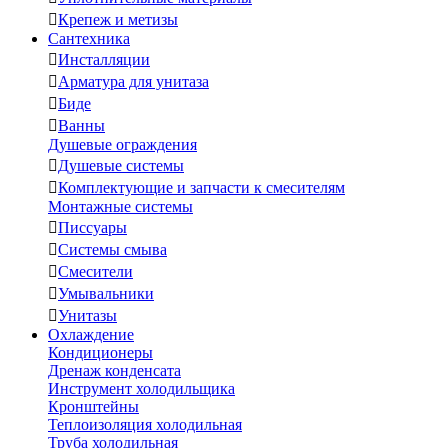

Крепеж и метизы
Сантехника

Инсталляции

Арматура для унитаза

Биде

Ванны
Душевые ограждения

Душевые системы

Комплектующие и запчасти к смесителям
Монтажные системы

Писсуары

Системы смыва

Смесители

Умывальники

Унитазы
Охлаждение
Кондиционеры
Дренаж конденсата
Инструмент холодильщика
Кронштейны
Теплоизоляция холодильная
Труба холодильная