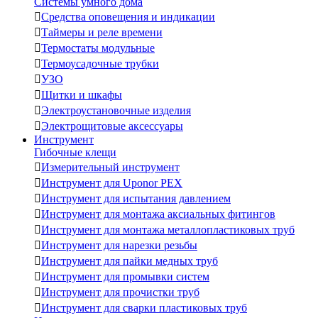
Системы умного дома

Средства оповещения и индикации

Таймеры и реле времени

Термостаты модульные

Термоусадочные трубки

УЗО

Щитки и шкафы

Электроустановочные изделия

Электрощитовые аксессуары
Инструмент
Гибочные клещи

Измерительный инструмент

Инструмент для Uponor PEX

Инструмент для испытания давлением

Инструмент для монтажа аксиальных фитингов

Инструмент для монтажа металлопластиковых труб

Инструмент для нарезки резьбы

Инструмент для пайки медных труб

Инструмент для промывки систем

Инструмент для прочистки труб

Инструмент для сварки пластиковых труб