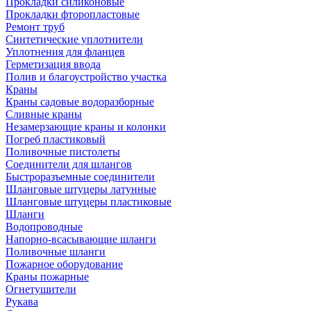
Прокладки силиконовые
Прокладки фторопластовые
Ремонт труб
Синтетические уплотнители
Уплотнения для фланцев
Герметизация ввода
Полив и благоустройство участка
Краны
Краны садовые водоразборные
Сливные краны
Незамерзающие краны и колонки
Погреб пластиковый
Поливочные пистолеты
Соединители для шлангов
Быстроразъемные соединители
Шланговые штуцеры латунные
Шланговые штуцеры пластиковые
Шланги
Водопроводные
Напорно-всасывающие шланги
Поливочные шланги
Пожарное оборудование
Краны пожарные
Огнетушители
Рукава