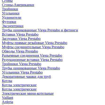
Сгоны
Сгоны-Американки
Тройники
Угольники
Удлинители
Футорки
Эксцентрики
Трубы оцинкованные Viega Prestabo и фитинги
Вставки Viega Prestabo
Заглушки Viega Prestabo
Муфты прямые резьбовые Viega Prestabo
Муфты соединительные Viega Prestabo
Обводы Viega Prestabo
Разъемные соединения Viega Prestabo
Редукционные вставки Viega Prestabo
Тройники Viega Prestabo
Трубы оцинкованные Viega Prestabo
Угольники Viega Prestabo
Декоративные чашки для труб
Котлы
Котлы электрические
Котлы электрические
Электрические мини-котельные
Vaillant
Arderia