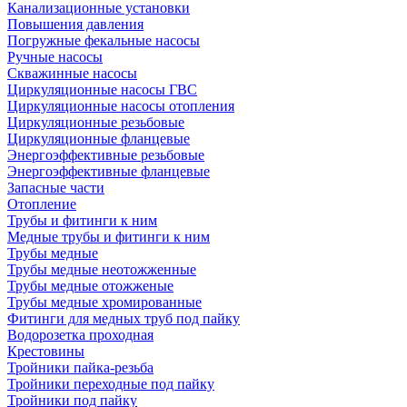
Канализационные установки
Повышения давления
Погружные фекальные насосы
Ручные насосы
Скважинные насосы
Циркуляционные насосы ГВС
Циркуляционные насосы отопления
Циркуляционные резьбовые
Циркуляционные фланцевые
Энергоэффективные резьбовые
Энергоэффективные фланцевые
Запасные части
Отопление
Трубы и фитинги к ним
Медные трубы и фитинги к ним
Трубы медные
Трубы медные неотожженные
Трубы медные отожженые
Трубы медные хромированные
Фитинги для медных труб под пайку
Водорозетка проходная
Крестовины
Тройники пайка-резьба
Тройники переходные под пайку
Тройники под пайку