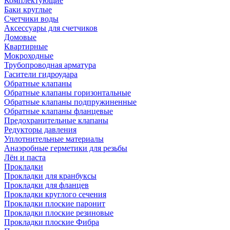
Комплектующие
Баки круглые
Счетчики воды
Аксессуары для счетчиков
Домовые
Квартирные
Мокроходные
Трубопроводная арматура
Гасители гидроудара
Обратные клапаны
Обратные клапаны горизонтальные
Обратные клапаны подпружиненные
Обратные клапаны фланцевые
Предохранительные клапаны
Редукторы давления
Уплотнительные материалы
Анаэробные герметики для резьбы
Лён и паста
Прокладки
Прокладки для кранбуксы
Прокладки для фланцев
Прокладки круглого сечения
Прокладки плоские паронит
Прокладки плоские резиновые
Прокладки плоские Фибра