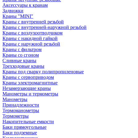
Аксессуары к кранам
Задвижки
Краны "MINI"
Краны с внутренней резьбой
Краны с внутренней-наружной резьбой
Краны с воздухоотводчиком
Краны с накидной гайкой
Краны с наружной резьбой
Краны с фильтром
Краны со сгоном
Сливные краны
Трехходовые краны
Краны под сварку полипропиленовые
Краны с сервоприводом
Краны электромагнитные
Незамерзающие краны
Манометры и термометры
Манометры
Принадлежности
Термоманометры
Термометры
Накопительные емкости
Баки прямоугольные
Баки подземные