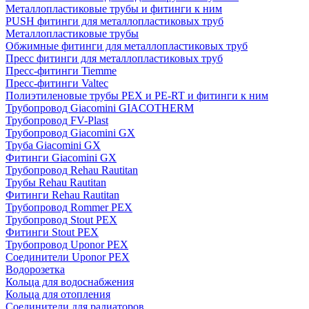
Металлопластиковые трубы и фитинги к ним
PUSH фитинги для металлопластиковых труб
Металлопластиковые трубы
Обжимные фитинги для металлопластиковых труб
Пресс фитинги для металлопластиковых труб
Пресс-фитинги Tiemme
Пресс-фитинги Valtec
Полиэтиленовые трубы PEX и PE-RT и фитинги к ним
Трубопровод Giacomini GIACOTHERM
Трубопровод FV-Plast
Трубопровод Giacomini GX
Труба Giacomini GX
Фитинги Giacomini GX
Трубопровод Rehau Rautitan
Трубы Rehau Rautitan
Фитинги Rehau Rautitan
Трубопровод Rommer PEX
Трубопровод Stout PEX
Фитинги Stout PEX
Трубопровод Uponor PEX
Соединители Uponor PEX
Водорозетка
Кольца для водоснабжения
Кольца для отопления
Соединители для радиаторов