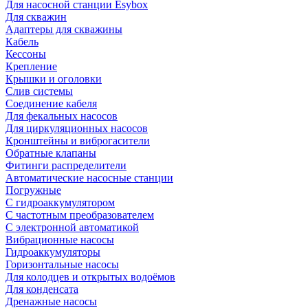
Для насосной станции Esybox
Для скважин
Адаптеры для скважины
Кабель
Кессоны
Крепление
Крышки и оголовки
Слив системы
Соединение кабеля
Для фекальных насосов
Для циркуляционных насосов
Кронштейны и виброгасители
Обратные клапаны
Фитинги распределители
Автоматические насосные станции
Погружные
С гидроаккумулятором
С частотным преобразователем
С электронной автоматикой
Вибрационные насосы
Гидроаккумуляторы
Горизонтальные насосы
Для колодцев и открытых водоёмов
Для конденсата
Дренажные насосы