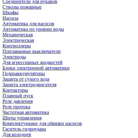
Соединители для рукавов
Стволы пожарные
Шкафы
Насосы
Автоматика для насосов
Автоматика по уровню воды
Механическая
Электрическая
Контроллеры
Поплавковые выключатели
Электроды
Для агрессивных жидкостей
Блоки электронной автоматики
Гидроаккумуляторы
Защита от сухого хода
Защита электродвигателя
Контакторы
Плавный пуск
Реле давления
Реле протока
Частотная автоматика
Щиты управления
Комплектующие для обвязки насосов
Гаситель гидроудара
Для колодцев