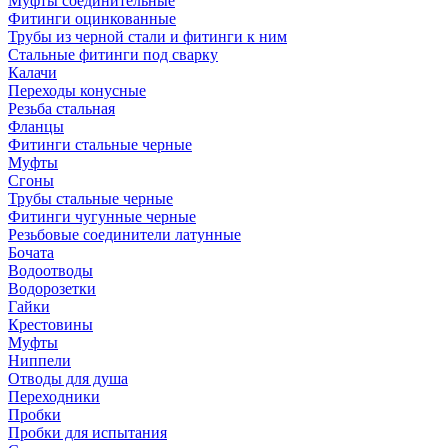
Муфты соединительные
Фитинги оцинкованные
Трубы из черной стали и фитинги к ним
Стальные фитинги под сварку
Калачи
Переходы конусные
Резьба стальная
Фланцы
Фитинги стальные черные
Муфты
Сгоны
Трубы стальные черные
Фитинги чугунные черные
Резьбовые соединители латунные
Бочата
Водоотводы
Водорозетки
Гайки
Крестовины
Муфты
Ниппели
Отводы для душа
Переходники
Пробки
Пробки для испытания