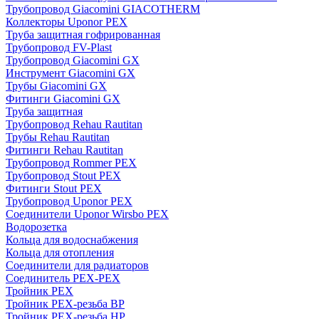
Трубопровод Giacomini GIACOTHERM
Коллекторы Uponor PEX
Труба защитная гофрированная
Трубопровод FV-Plast
Трубопровод Giacomini GX
Инструмент Giacomini GX
Трубы Giacomini GX
Фитинги Giacomini GX
Труба защитная
Трубопровод Rehau Rautitan
Трубы Rehau Rautitan
Фитинги Rehau Rautitan
Трубопровод Rommer PEX
Трубопровод Stout PEX
Фитинги Stout PEX
Трубопровод Uponor PEX
Соединители Uponor Wirsbo PEX
Водорозетка
Кольца для водоснабжения
Кольца для отопления
Соединители для радиаторов
Соединитель PEX-PEX
Тройник PEX
Тройник PEX-резьба ВР
Тройник PEX-резьба НР