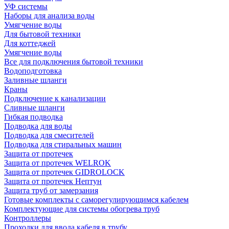
УФ системы
Наборы для анализа воды
Умягчение воды
Для бытовой техники
Для коттеджей
Умягчение воды
Все для подключения бытовой техники
Водоподготовка
Заливные шланги
Краны
Подключение к канализации
Сливные шланги
Гибкая подводка
Подводка для воды
Подводка для смесителей
Подводка для стиральных машин
Защита от протечек
Защита от протечек WELROK
Защита от протечек GIDROLOCK
Защита от протечек Нептун
Защита труб от замерзания
Готовые комплекты с саморегулирующимся кабелем
Комплектующие для системы обогрева труб
Контроллеры
Проходки для ввода кабеля в трубу