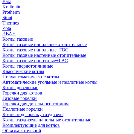
Baxi
Kotitonttu
Protherm
Stout
Thermex
Zota
ЭВАН
Котлы газовые
Котлы газовые напольные отопительные
Котлы газовые напольные+ГВС
Котлы газовые настенные отопительные
Котлы газовые настенные+ГВС
Котлы твердотопливные
Классические котлы
Полуавтоматические котлы
Автоматические угольные и пеллетные котлы
Котлы дизельные
Горелки для котлов
Газовые горелки
Горелки для дизельного топлива
Пеллетные горелки
Котлы под горелку газ/дизель
Котлы газ\дизель напольные отопительные
Комплектующие для котлов
Обвязка котельной