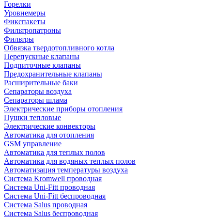
Горелки
Уровнемеры
Фикспакеты
Фильтропатроны
Фильтры
Обвязка твердотопливного котла
Перепускные клапаны
Подпиточные клапаны
Предохранительные клапаны
Расширительные баки
Сепараторы воздуха
Сепараторы шлама
Электрические приборы отопления
Пушки тепловые
Электрические конвекторы
Автоматика для отопления
GSM управление
Автоматика для теплых полов
Автоматика для водяных теплых полов
Автоматизация температуры воздуха
Система Kromwell проводная
Система Uni-Fitt проводная
Система Uni-Fitt беспроводная
Система Salus проводная
Система Salus беспроводная