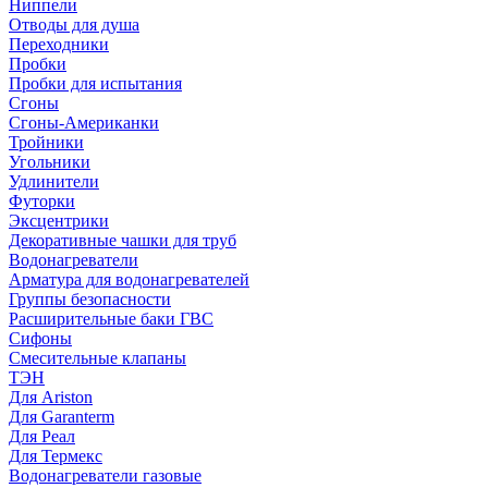
Ниппели
Отводы для душа
Переходники
Пробки
Пробки для испытания
Сгоны
Сгоны-Американки
Тройники
Угольники
Удлинители
Футорки
Эксцентрики
Декоративные чашки для труб
Водонагреватели
Арматура для водонагревателей
Группы безопасности
Расширительные баки ГВС
Сифоны
Смесительные клапаны
ТЭН
Для Ariston
Для Garanterm
Для Реал
Для Термекс
Водонагреватели газовые