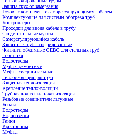
Теплоизолированные трубы
Защита труб от замерзания
Готовые комплекты с саморегулирующимся кабелем
Комплектующие для системы обогрева труб
Контроллеры
Проходки для ввода кабеля в трубу
Соединительные муфты
Саморегулирующийся кабель
Защитные трубы гофрированные
Фитинги обжимные GEBO для стальных труб
Тройники
Водоотводы
Муфты ремонтные
Муфты соединительные
Теплоизоляция для труб
Защитная теплоизоляция
Крепление теплоизоляции
Трубная полиэтиленовая изоляция
Резьбовые соединители латунные
Бочата
Водоотводы
Водорозетки
Гайки
Крестовины
Муфты