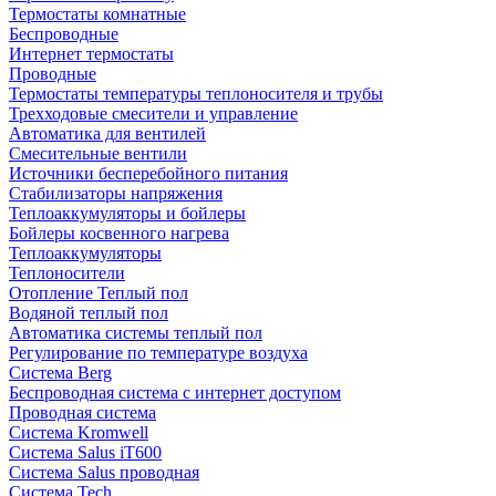
Термостаты комнатные
Беспроводные
Интернет термостаты
Проводные
Термостаты температуры теплоносителя и трубы
Трехходовые смесители и управление
Автоматика для вентилей
Смесительные вентили
Источники бесперебойного питания
Стабилизаторы напряжения
Теплоаккумуляторы и бойлеры
Бойлеры косвенного нагрева
Теплоаккумуляторы
Теплоносители
Отопление Теплый пол
Водяной теплый пол
Автоматика системы теплый пол
Регулирование по температуре воздуха
Система Berg
Беспроводная система с интернет доступом
Проводная система
Система Kromwell
Система Salus iT600
Система Salus проводная
Система Tech