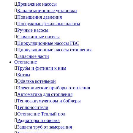

Дренажные насосы

Канализационные установки

Повышения давления

Погружные фекальные насосы

Ручные насосы

Скважинные насосы

Циркуляционные насосы ГВС

Циркуляционные насосы отопления

Запасные части
Отопление

Трубы и фитинги к ним

Котлы

Обвязка котельной

Электрические приборы отопления

Автоматика для отопления

Теплоаккумуляторы и бойлеры

Теплоносители

Отопление Теплый пол

Радиаторы и обвязка

Защита труб от замерзания