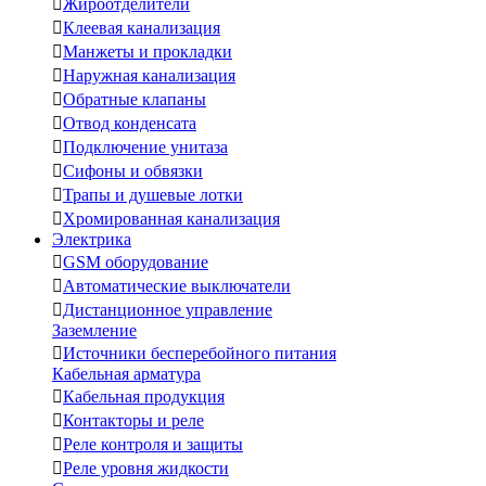

Жироотделители

Клеевая канализация

Манжеты и прокладки

Наружная канализация

Обратные клапаны

Отвод конденсата

Подключение унитаза

Сифоны и обвязки

Трапы и душевые лотки

Хромированная канализация
Электрика

GSM оборудование

Автоматические выключатели

Дистанционное управление
Заземление

Источники бесперебойного питания
Кабельная арматура

Кабельная продукция

Контакторы и реле

Реле контроля и защиты

Реле уровня жидкости