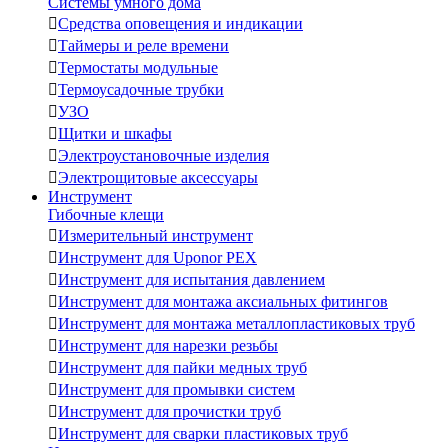
Системы умного дома

Средства оповещения и индикации

Таймеры и реле времени

Термостаты модульные

Термоусадочные трубки

УЗО

Щитки и шкафы

Электроустановочные изделия

Электрощитовые аксессуары
Инструмент
Гибочные клещи

Измерительный инструмент

Инструмент для Uponor PEX

Инструмент для испытания давлением

Инструмент для монтажа аксиальных фитингов

Инструмент для монтажа металлопластиковых труб

Инструмент для нарезки резьбы

Инструмент для пайки медных труб

Инструмент для промывки систем

Инструмент для прочистки труб

Инструмент для сварки пластиковых труб