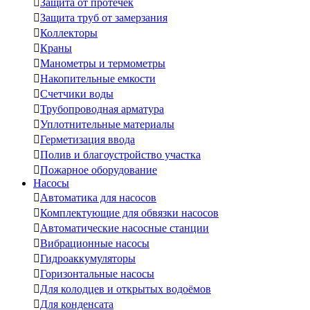

Защита от протечек

Защита труб от замерзания

Коллекторы

Краны

Манометры и термометры

Накопительные емкости

Счетчики воды

Трубопроводная арматура

Уплотнительные материалы

Герметизация ввода

Полив и благоустройство участка

Пожарное оборудование
Насосы

Автоматика для насосов

Комплектующие для обвязки насосов

Автоматические насосные станции

Вибрационные насосы

Гидроаккумуляторы

Горизонтальные насосы

Для колодцев и открытых водоёмов

Для конденсата