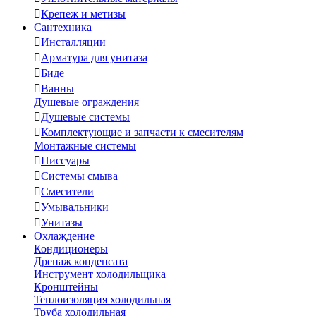

Крепеж и метизы
Сантехника

Инсталляции

Арматура для унитаза

Биде

Ванны
Душевые ограждения

Душевые системы

Комплектующие и запчасти к смесителям
Монтажные системы

Писсуары

Системы смыва

Смесители

Умывальники

Унитазы
Охлаждение
Кондиционеры
Дренаж конденсата
Инструмент холодильщика
Кронштейны
Теплоизоляция холодильная
Труба холодильная