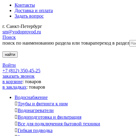
Контакты
Доставка и оплата
Задать вопрос
г. Санкт-Петербург
sm@vodoprovod.ru
Поиск
поиск по наименованию раздела или товара
переход в раздел
Войти
+7 (812) 350-45-25
заказать звонок
в корзине
:
товаров
в закладках
:
товаров
Водоснабжение

Трубы и фитинги к ним

Водонагреватели

Водоподготовка и фильтрация

Все для подключения бытовой техники

Гибкая подводка