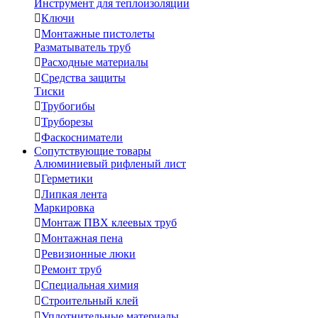
Инструмент для теплоизоляции

Ключи

Монтажные пистолеты
Разматыватель труб

Расходные материалы

Средства защиты
Тиски

Трубогибы

Труборезы

Фаскосниматели
Сопутствующие товары
Алюминиевый рифленый лист

Герметики

Липкая лента
Маркировка

Монтаж ПВХ клеевых труб

Монтажная пена

Ревизионные люки

Ремонт труб

Специальная химия

Строительный клей

Уплотнительные материалы