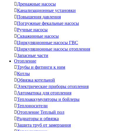

Дренажные насосы

Канализационные установки

Повышения давления

Погружные фекальные насосы

Ручные насосы

Скважинные насосы

Циркуляционные насосы ГВС

Циркуляционные насосы отопления

Запасные части
Отопление

Трубы и фитинги к ним

Котлы

Обвязка котельной

Электрические приборы отопления

Автоматика для отопления

Теплоаккумуляторы и бойлеры

Теплоносители

Отопление Теплый пол

Радиаторы и обвязка

Защита труб от замерзания