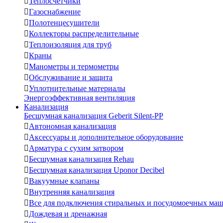

Теплосчетчики

Газоснабжение

Полотенцесушители

Коллекторы распределительные

Теплоизоляция для труб

Краны

Манометры и термометры

Обслуживание и защита

Уплотнительные материалы
Энергоэффективная вентиляция
Канализация
Бесшумная канализация Geberit Silent-PP

Автономная канализация

Аксессуары и дополнительное оборудование

Арматура с сухим затвором

Бесшумная канализация Rehau

Бесшумная канализация Uponor Decibel

Вакуумные клапаны

Внутренняя канализация

Все для подключения стиральных и посудомоечных ма

Дождевая и дренажная