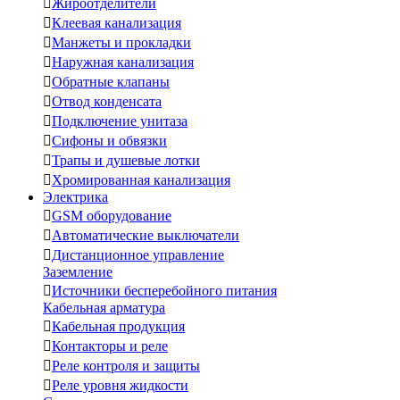

Жироотделители

Клеевая канализация

Манжеты и прокладки

Наружная канализация

Обратные клапаны

Отвод конденсата

Подключение унитаза

Сифоны и обвязки

Трапы и душевые лотки

Хромированная канализация
Электрика

GSM оборудование

Автоматические выключатели

Дистанционное управление
Заземление

Источники бесперебойного питания
Кабельная арматура

Кабельная продукция

Контакторы и реле

Реле контроля и защиты

Реле уровня жидкости