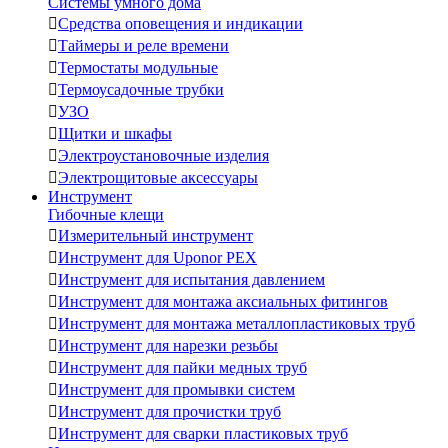
Системы умного дома

Средства оповещения и индикации

Таймеры и реле времени

Термостаты модульные

Термоусадочные трубки

УЗО

Щитки и шкафы

Электроустановочные изделия

Электрощитовые аксессуары
Инструмент
Гибочные клещи

Измерительный инструмент

Инструмент для Uponor PEX

Инструмент для испытания давлением

Инструмент для монтажа аксиальных фитингов

Инструмент для монтажа металлопластиковых труб

Инструмент для нарезки резьбы

Инструмент для пайки медных труб

Инструмент для промывки систем

Инструмент для прочистки труб

Инструмент для сварки пластиковых труб