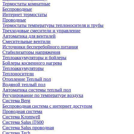
Термостаты комнатные
Беспроводные
Интернет термостаты
Проводные
Термостаты температуры теплоносителя и трубы
Трехходовые смесители и управление
Автоматика для вентилей
Смесительные вентили
Источники бесперебойного питания
Стабилизаторы напряжения
Теплоаккумуляторы и бойлеры
Бойлеры косвенного нагрева
Теплоаккумуляторы
Теплоносители
Отопление Теплый пол
Водяной теплый пол
Автоматика системы теплый пол
Регулирование по температуре воздуха
Система Berg
Беспроводная система с интернет доступом
Проводная система
Система Kromwell
Система Salus iT600
Система Salus проводная
Система Tech