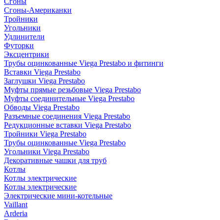
Сгоны
Сгоны-Американки
Тройники
Угольники
Удлинители
Футорки
Эксцентрики
Трубы оцинкованные Viega Prestabo и фитинги
Вставки Viega Prestabo
Заглушки Viega Prestabo
Муфты прямые резьбовые Viega Prestabo
Муфты соединительные Viega Prestabo
Обводы Viega Prestabo
Разъемные соединения Viega Prestabo
Редукционные вставки Viega Prestabo
Тройники Viega Prestabo
Трубы оцинкованные Viega Prestabo
Угольники Viega Prestabo
Декоративные чашки для труб
Котлы
Котлы электрические
Котлы электрические
Электрические мини-котельные
Vaillant
Arderia