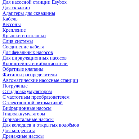
Для насосной станции Esybox
Для скважин
Адаптеры для скважины
Кабель
Кессоны
Крепление
Крышки и оголовки
Слив системы
Соединение кабеля
Для фекальных насосов
Для циркуляционных насосов
Кронштейны и виброгасители
Обратные клапаны
Фитинги распределители
Автоматические насосные станции
Погружные
С гидроаккумулятором
С частотным преобразователем
С электронной автоматикой
Вибрационные насосы
Гидроаккумуляторы
Горизонтальные насосы
Для колодцев и открытых водоёмов
Для конденсата
Дренажные насосы