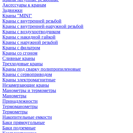
Аксессуары к кранам
Задвижки
Краны "MINI"
Краны с внутренней резьбой
Краны с внутренней-наружной резьбой
Краны с воздухоотводчиком
Краны с накидной гайкой
Краны с наружной резьбой
Краны с фильтром
Краны со сгоном
Сливные краны
Трехходовые краны
Краны под сварку полипропиленовые
Краны с сервоприводом
Краны электромагнитные
Незамерзающие краны
Манометры и термометры
Манометры
Принадлежности
Термоманометры
Термометры
Накопительные емкости
Баки прямоугольные
Баки подземные