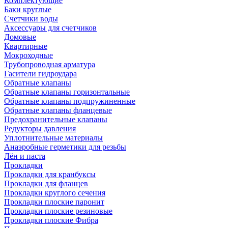
Комплектующие
Баки круглые
Счетчики воды
Аксессуары для счетчиков
Домовые
Квартирные
Мокроходные
Трубопроводная арматура
Гасители гидроудара
Обратные клапаны
Обратные клапаны горизонтальные
Обратные клапаны подпружиненные
Обратные клапаны фланцевые
Предохранительные клапаны
Редукторы давления
Уплотнительные материалы
Анаэробные герметики для резьбы
Лён и паста
Прокладки
Прокладки для кранбуксы
Прокладки для фланцев
Прокладки круглого сечения
Прокладки плоские паронит
Прокладки плоские резиновые
Прокладки плоские Фибра