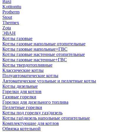
Baxi
Kotitonttu
Protherm
Stout
Thermex
Zota
ЭВАН
Котлы газовые
Котлы газовые напольные отопительные
Котлы газовые напольные+ГВС
Котлы газовые настенные отопительные
Котлы газовые настенные+ГВС
Котлы твердотопливные
Классические котлы
Полуавтоматические котлы
Автоматические угольные и пеллетные котлы
Котлы дизельные
Горелки для котлов
Газовые горелки
Горелки для дизельного топлива
Пеллетные горелки
Котлы под горелку газ/дизель
Котлы газ\дизель напольные отопительные
Комплектующие для котлов
Обвязка котельной