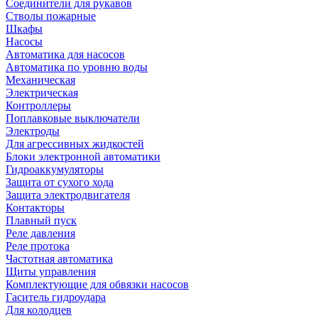
Соединители для рукавов
Стволы пожарные
Шкафы
Насосы
Автоматика для насосов
Автоматика по уровню воды
Механическая
Электрическая
Контроллеры
Поплавковые выключатели
Электроды
Для агрессивных жидкостей
Блоки электронной автоматики
Гидроаккумуляторы
Защита от сухого хода
Защита электродвигателя
Контакторы
Плавный пуск
Реле давления
Реле протока
Частотная автоматика
Щиты управления
Комплектующие для обвязки насосов
Гаситель гидроудара
Для колодцев