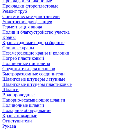
Прокладки силиконовые
Прокладки фторопластовые
Ремонт труб
Синтетические уплотнители
Уплотнения для фланцев
Герметизация ввода
Полив и благоустройство участка
Краны
Краны садовые водоразборные
Сливные краны
Незамерзающие краны и колонки
Погреб пластиковый
Поливочные пистолеты
Соединители для шлангов
Быстроразъемные соединители
Шланговые штуцеры латунные
Шланговые штуцеры пластиковые
Шланги
Водопроводные
Напорно-всасывающие шланги
Поливочные шланги
Пожарное оборудование
Краны пожарные
Огнетушители
Рукава