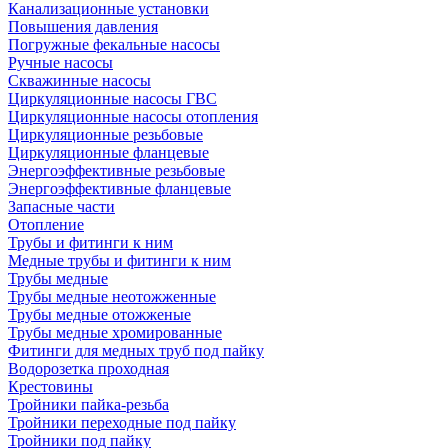
Канализационные установки
Повышения давления
Погружные фекальные насосы
Ручные насосы
Скважинные насосы
Циркуляционные насосы ГВС
Циркуляционные насосы отопления
Циркуляционные резьбовые
Циркуляционные фланцевые
Энергоэффективные резьбовые
Энергоэффективные фланцевые
Запасные части
Отопление
Трубы и фитинги к ним
Медные трубы и фитинги к ним
Трубы медные
Трубы медные неотожженные
Трубы медные отожженые
Трубы медные хромированные
Фитинги для медных труб под пайку
Водорозетка проходная
Крестовины
Тройники пайка-резьба
Тройники переходные под пайку
Тройники под пайку