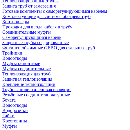
Теплоизолированные трубы
Защита труб от замерзания
Готовые комплекты с саморегулирующимся кабелем
Комплектующие для системы обогрева труб
Контроллеры
Проходки для ввода кабеля в трубу
Соединительные муфты
Саморегулирующийся кабель
Защитные трубы гофрированные
Фитинги обжимные GEBO для стальных труб
Тройники
Водоотводы
Муфты ремонтные
Муфты соединительные
Теплоизоляция для труб
Защитная теплоизоляция
Крепление теплоизоляции
Трубная полиэтиленовая изоляция
Резьбовые соединители латунные
Бочата
Водоотводы
Водорозетки
Гайки
Крестовины
Муфты