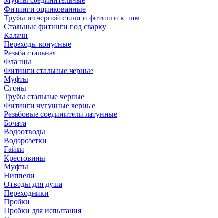
Муфты соединительные
Фитинги оцинкованные
Трубы из черной стали и фитинги к ним
Стальные фитинги под сварку
Калачи
Переходы конусные
Резьба стальная
Фланцы
Фитинги стальные черные
Муфты
Сгоны
Трубы стальные черные
Фитинги чугунные черные
Резьбовые соединители латунные
Бочата
Водоотводы
Водорозетки
Гайки
Крестовины
Муфты
Ниппели
Отводы для душа
Переходники
Пробки
Пробки для испытания