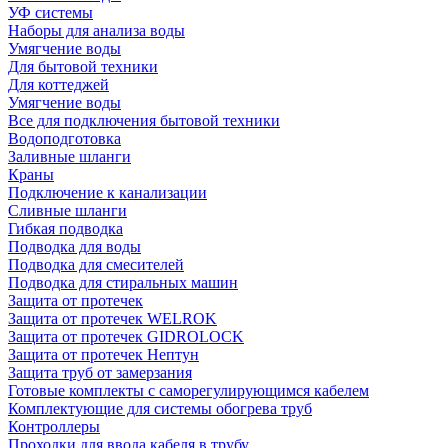
УФ системы
Наборы для анализа воды
Умягчение воды
Для бытовой техники
Для коттеджей
Умягчение воды
Все для подключения бытовой техники
Водоподготовка
Заливные шланги
Краны
Подключение к канализации
Сливные шланги
Гибкая подводка
Подводка для воды
Подводка для смесителей
Подводка для стиральных машин
Защита от протечек
Защита от протечек WELROK
Защита от протечек GIDROLOCK
Защита от протечек Нептун
Защита труб от замерзания
Готовые комплекты с саморегулирующимся кабелем
Комплектующие для системы обогрева труб
Контроллеры
Проходки для ввода кабеля в трубу