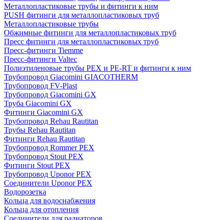
Металлопластиковые трубы и фитинги к ним
PUSH фитинги для металлопластиковых труб
Металлопластиковые трубы
Обжимные фитинги для металлопластиковых труб
Пресс фитинги для металлопластиковых труб
Пресс-фитинги Tiemme
Пресс-фитинги Valtec
Полиэтиленовые трубы PEX и PE-RT и фитинги к ним
Трубопровод Giacomini GIACOTHERM
Трубопровод FV-Plast
Трубопровод Giacomini GX
Труба Giacomini GX
Фитинги Giacomini GX
Трубопровод Rehau Rautitan
Трубы Rehau Rautitan
Фитинги Rehau Rautitan
Трубопровод Rommer PEX
Трубопровод Stout PEX
Фитинги Stout PEX
Трубопровод Uponor PEX
Соединители Uponor PEX
Водорозетка
Кольца для водоснабжения
Кольца для отопления
Соединители для радиаторов