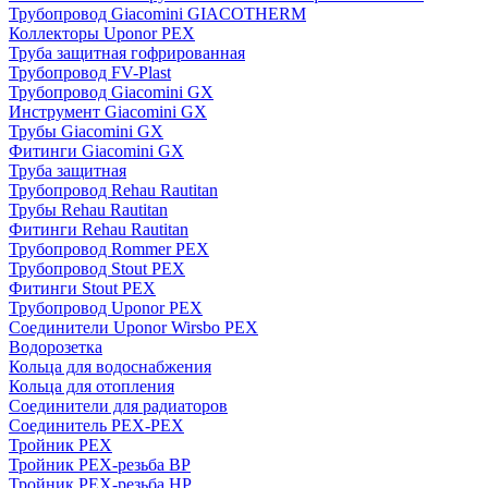
Трубопровод Giacomini GIACOTHERM
Коллекторы Uponor PEX
Труба защитная гофрированная
Трубопровод FV-Plast
Трубопровод Giacomini GX
Инструмент Giacomini GX
Трубы Giacomini GX
Фитинги Giacomini GX
Труба защитная
Трубопровод Rehau Rautitan
Трубы Rehau Rautitan
Фитинги Rehau Rautitan
Трубопровод Rommer PEX
Трубопровод Stout PEX
Фитинги Stout PEX
Трубопровод Uponor PEX
Соединители Uponor Wirsbo PEX
Водорозетка
Кольца для водоснабжения
Кольца для отопления
Соединители для радиаторов
Соединитель PEX-PEX
Тройник PEX
Тройник PEX-резьба ВР
Тройник PEX-резьба НР