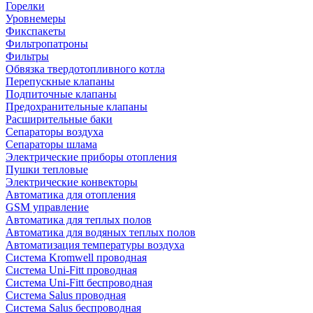
Горелки
Уровнемеры
Фикспакеты
Фильтропатроны
Фильтры
Обвязка твердотопливного котла
Перепускные клапаны
Подпиточные клапаны
Предохранительные клапаны
Расширительные баки
Сепараторы воздуха
Сепараторы шлама
Электрические приборы отопления
Пушки тепловые
Электрические конвекторы
Автоматика для отопления
GSM управление
Автоматика для теплых полов
Автоматика для водяных теплых полов
Автоматизация температуры воздуха
Система Kromwell проводная
Система Uni-Fitt проводная
Система Uni-Fitt беспроводная
Система Salus проводная
Система Salus беспроводная