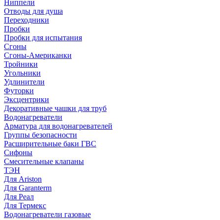
Ниппели
Отводы для душа
Переходники
Пробки
Пробки для испытания
Сгоны
Сгоны-Американки
Тройники
Угольники
Удлинители
Футорки
Эксцентрики
Декоративные чашки для труб
Водонагреватели
Арматура для водонагревателей
Группы безопасности
Расширительные баки ГВС
Сифоны
Смесительные клапаны
ТЭН
Для Ariston
Для Garanterm
Для Реал
Для Термекс
Водонагреватели газовые