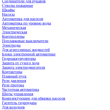
Соединители для рукавов
Стволы пожарные
Шкафы
Насосы
Автоматика для насосов
Автоматика по уровню воды
Механическая
Электрическая
Контроллеры
Поплавковые выключатели
Электроды
Для агрессивных жидкостей
Блоки электронной автоматики
Гидроаккумуляторы
Защита от сухого хода
Защита электродвигателя
Контакторы
Плавный пуск
Реле давления
Реле протока
Частотная автоматика
Щиты управления
Комплектующие для обвязки насосов
Гаситель гидроудара
Для колодцев