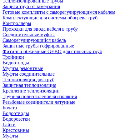
Теплоизолированные трубы
Защита труб от замерзания
Готовые комплекты с саморегулирующимся кабелем
Комплектующие для системы обогрева труб
Контроллеры
Проходки для ввода кабеля в трубу
Соединительные муфты
Саморегулирующийся кабель
Защитные трубы гофрированные
Фитинги обжимные GEBO для стальных труб
Тройники
Водоотводы
Муфты ремонтные
Муфты соединительные
Теплоизоляция для труб
Защитная теплоизоляция
Крепление теплоизоляции
Трубная полиэтиленовая изоляция
Резьбовые соединители латунные
Бочата
Водоотводы
Водорозетки
Гайки
Крестовины
Муфты