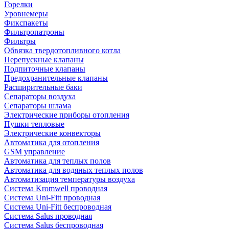
Горелки
Уровнемеры
Фикспакеты
Фильтропатроны
Фильтры
Обвязка твердотопливного котла
Перепускные клапаны
Подпиточные клапаны
Предохранительные клапаны
Расширительные баки
Сепараторы воздуха
Сепараторы шлама
Электрические приборы отопления
Пушки тепловые
Электрические конвекторы
Автоматика для отопления
GSM управление
Автоматика для теплых полов
Автоматика для водяных теплых полов
Автоматизация температуры воздуха
Система Kromwell проводная
Система Uni-Fitt проводная
Система Uni-Fitt беспроводная
Система Salus проводная
Система Salus беспроводная