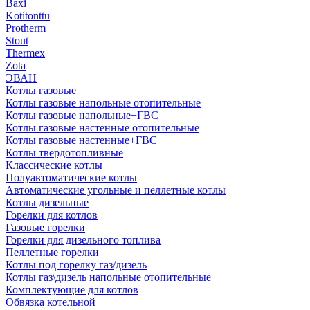
Baxi
Kotitonttu
Protherm
Stout
Thermex
Zota
ЭВАН
Котлы газовые
Котлы газовые напольные отопительные
Котлы газовые напольные+ГВС
Котлы газовые настенные отопительные
Котлы газовые настенные+ГВС
Котлы твердотопливные
Классические котлы
Полуавтоматические котлы
Автоматические угольные и пеллетные котлы
Котлы дизельные
Горелки для котлов
Газовые горелки
Горелки для дизельного топлива
Пеллетные горелки
Котлы под горелку газ/дизель
Котлы газ\дизель напольные отопительные
Комплектующие для котлов
Обвязка котельной