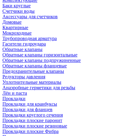
Комплектующие
Баки круглые
Счетчики воды
Аксессуары для счетчиков
Домовые
Квартирные
Мокроходные
Трубопроводная арматура
Гасители гидроудара
Обратные клапаны
Обратные клапаны горизонтальные
Обратные клапаны подпружиненные
Обратные клапаны фланцевые
Предохранительные клапаны
Редукторы давления
Уплотнительные материалы
Анаэробные герметики для резьбы
Лён и паста
Прокладки
Прокладки для кранбуксы
Прокладки для фланцев
Прокладки круглого сечения
Прокладки плоские паронит
Прокладки плоские резиновые
Прокладки плоские Фибра