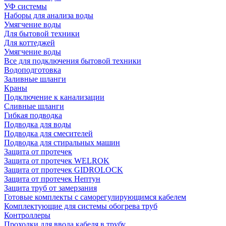
УФ системы
Наборы для анализа воды
Умягчение воды
Для бытовой техники
Для коттеджей
Умягчение воды
Все для подключения бытовой техники
Водоподготовка
Заливные шланги
Краны
Подключение к канализации
Сливные шланги
Гибкая подводка
Подводка для воды
Подводка для смесителей
Подводка для стиральных машин
Защита от протечек
Защита от протечек WELROK
Защита от протечек GIDROLOCK
Защита от протечек Нептун
Защита труб от замерзания
Готовые комплекты с саморегулирующимся кабелем
Комплектующие для системы обогрева труб
Контроллеры
Проходки для ввода кабеля в трубу