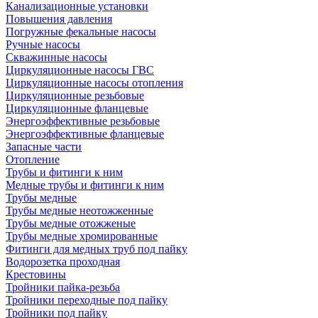
Канализационные установки
Повышения давления
Погружные фекальные насосы
Ручные насосы
Скважинные насосы
Циркуляционные насосы ГВС
Циркуляционные насосы отопления
Циркуляционные резьбовые
Циркуляционные фланцевые
Энергоэффективные резьбовые
Энергоэффективные фланцевые
Запасные части
Отопление
Трубы и фитинги к ним
Медные трубы и фитинги к ним
Трубы медные
Трубы медные неотожженные
Трубы медные отожженые
Трубы медные хромированные
Фитинги для медных труб под пайку
Водорозетка проходная
Крестовины
Тройники пайка-резьба
Тройники переходные под пайку
Тройники под пайку