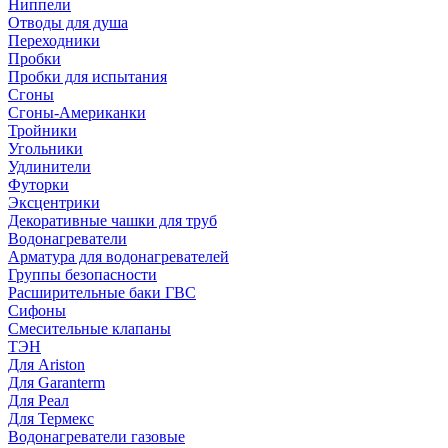
Ниппели
Отводы для душа
Переходники
Пробки
Пробки для испытания
Сгоны
Сгоны-Американки
Тройники
Угольники
Удлинители
Футорки
Эксцентрики
Декоративные чашки для труб
Водонагреватели
Арматура для водонагревателей
Группы безопасности
Расширительные баки ГВС
Сифоны
Смесительные клапаны
ТЭН
Для Ariston
Для Garanterm
Для Реал
Для Термекс
Водонагреватели газовые