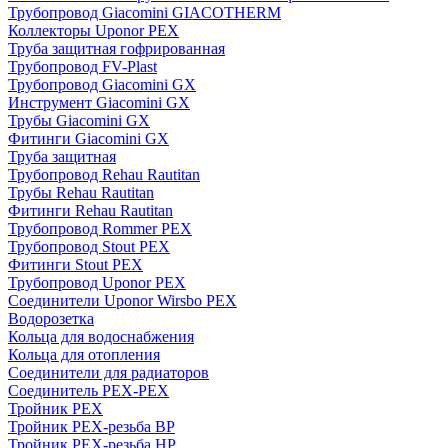
Трубопровод Giacomini GIACOTHERM
Коллекторы Uponor PEX
Труба защитная гофрированная
Трубопровод FV-Plast
Трубопровод Giacomini GX
Инструмент Giacomini GX
Трубы Giacomini GX
Фитинги Giacomini GX
Труба защитная
Трубопровод Rehau Rautitan
Трубы Rehau Rautitan
Фитинги Rehau Rautitan
Трубопровод Rommer PEX
Трубопровод Stout PEX
Фитинги Stout PEX
Трубопровод Uponor PEX
Соединители Uponor Wirsbo PEX
Водорозетка
Кольца для водоснабжения
Кольца для отопления
Соединители для радиаторов
Соединитель PEX-PEX
Тройник PEX
Тройник PEX-резьба ВР
Тройник PEX-резьба НР