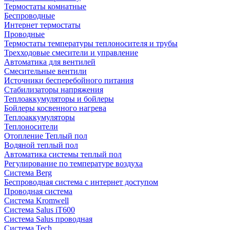
Термостаты комнатные
Беспроводные
Интернет термостаты
Проводные
Термостаты температуры теплоносителя и трубы
Трехходовые смесители и управление
Автоматика для вентилей
Смесительные вентили
Источники бесперебойного питания
Стабилизаторы напряжения
Теплоаккумуляторы и бойлеры
Бойлеры косвенного нагрева
Теплоаккумуляторы
Теплоносители
Отопление Теплый пол
Водяной теплый пол
Автоматика системы теплый пол
Регулирование по температуре воздуха
Система Berg
Беспроводная система с интернет доступом
Проводная система
Система Kromwell
Система Salus iT600
Система Salus проводная
Система Tech