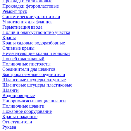
Прокладки силиконовые
Прокладки фторопластовые
Ремонт труб
Синтетические уплотнители
Уплотнения для фланцев
Герметизация ввода
Полив и благоустройство участка
Краны
Краны садовые водоразборные
Сливные краны
Незамерзающие краны и колонки
Погреб пластиковый
Поливочные пистолеты
Соединители для шлангов
Быстроразъемные соединители
Шланговые штуцеры латунные
Шланговые штуцеры пластиковые
Шланги
Водопроводные
Напорно-всасывающие шланги
Поливочные шланги
Пожарное оборудование
Краны пожарные
Огнетушители
Рукава