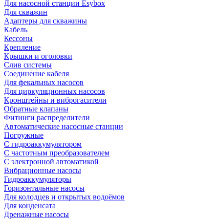
Для насосной станции Esybox
Для скважин
Адаптеры для скважины
Кабель
Кессоны
Крепление
Крышки и оголовки
Слив системы
Соединение кабеля
Для фекальных насосов
Для циркуляционных насосов
Кронштейны и виброгасители
Обратные клапаны
Фитинги распределители
Автоматические насосные станции
Погружные
С гидроаккумулятором
С частотным преобразователем
С электронной автоматикой
Вибрационные насосы
Гидроаккумуляторы
Горизонтальные насосы
Для колодцев и открытых водоёмов
Для конденсата
Дренажные насосы