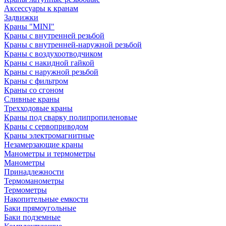
Аксессуары к кранам
Задвижки
Краны "MINI"
Краны с внутренней резьбой
Краны с внутренней-наружной резьбой
Краны с воздухоотводчиком
Краны с накидной гайкой
Краны с наружной резьбой
Краны с фильтром
Краны со сгоном
Сливные краны
Трехходовые краны
Краны под сварку полипропиленовые
Краны с сервоприводом
Краны электромагнитные
Незамерзающие краны
Манометры и термометры
Манометры
Принадлежности
Термоманометры
Термометры
Накопительные емкости
Баки прямоугольные
Баки подземные