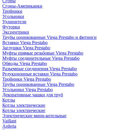
Сгоны
Сгоны-Американки
Тройники
Угольники
Удлинители
Футорки
Эксцентрики
Трубы оцинкованные Viega Prestabo и фитинги
Вставки Viega Prestabo
Заглушки Viega Prestabo
Муфты прямые резьбовые Viega Prestabo
Муфты соединительные Viega Prestabo
Обводы Viega Prestabo
Разъемные соединения Viega Prestabo
Редукционные вставки Viega Prestabo
Тройники Viega Prestabo
Трубы оцинкованные Viega Prestabo
Угольники Viega Prestabo
Декоративные чашки для труб
Котлы
Котлы электрические
Котлы электрические
Электрические мини-котельные
Vaillant
Arderia