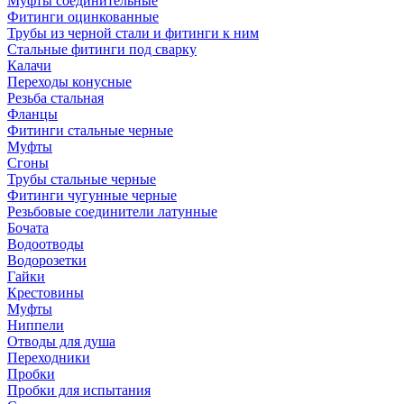
Муфты соединительные
Фитинги оцинкованные
Трубы из черной стали и фитинги к ним
Стальные фитинги под сварку
Калачи
Переходы конусные
Резьба стальная
Фланцы
Фитинги стальные черные
Муфты
Сгоны
Трубы стальные черные
Фитинги чугунные черные
Резьбовые соединители латунные
Бочата
Водоотводы
Водорозетки
Гайки
Крестовины
Муфты
Ниппели
Отводы для душа
Переходники
Пробки
Пробки для испытания