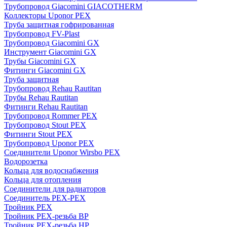
Трубопровод Giacomini GIACOTHERM
Коллекторы Uponor PEX
Труба защитная гофрированная
Трубопровод FV-Plast
Трубопровод Giacomini GX
Инструмент Giacomini GX
Трубы Giacomini GX
Фитинги Giacomini GX
Труба защитная
Трубопровод Rehau Rautitan
Трубы Rehau Rautitan
Фитинги Rehau Rautitan
Трубопровод Rommer PEX
Трубопровод Stout PEX
Фитинги Stout PEX
Трубопровод Uponor PEX
Соединители Uponor Wirsbo PEX
Водорозетка
Кольца для водоснабжения
Кольца для отопления
Соединители для радиаторов
Соединитель PEX-PEX
Тройник PEX
Тройник PEX-резьба ВР
Тройник PEX-резьба НР