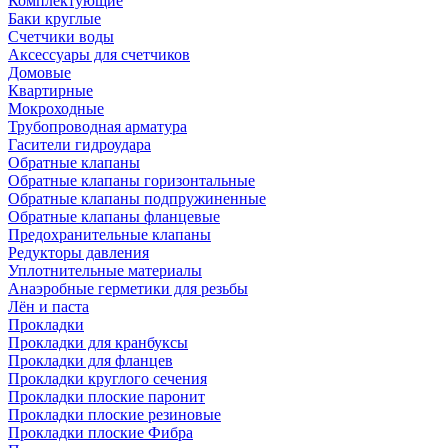
Комплектующие
Баки круглые
Счетчики воды
Аксессуары для счетчиков
Домовые
Квартирные
Мокроходные
Трубопроводная арматура
Гасители гидроудара
Обратные клапаны
Обратные клапаны горизонтальные
Обратные клапаны подпружиненные
Обратные клапаны фланцевые
Предохранительные клапаны
Редукторы давления
Уплотнительные материалы
Анаэробные герметики для резьбы
Лён и паста
Прокладки
Прокладки для кранбуксы
Прокладки для фланцев
Прокладки круглого сечения
Прокладки плоские паронит
Прокладки плоские резиновые
Прокладки плоские Фибра