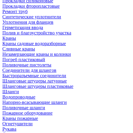
Прокладки силиконовые
Прокладки фторопластовые
Ремонт труб
Синтетические уплотнители
Уплотнения для фланцев
Герметизация ввода
Полив и благоустройство участка
Краны
Краны садовые водоразборные
Сливные краны
Незамерзающие краны и колонки
Погреб пластиковый
Поливочные пистолеты
Соединители для шлангов
Быстроразъемные соединители
Шланговые штуцеры латунные
Шланговые штуцеры пластиковые
Шланги
Водопроводные
Напорно-всасывающие шланги
Поливочные шланги
Пожарное оборудование
Краны пожарные
Огнетушители
Рукава