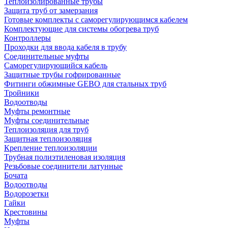
Теплоизолированные трубы
Защита труб от замерзания
Готовые комплекты с саморегулирующимся кабелем
Комплектующие для системы обогрева труб
Контроллеры
Проходки для ввода кабеля в трубу
Соединительные муфты
Саморегулирующийся кабель
Защитные трубы гофрированные
Фитинги обжимные GEBO для стальных труб
Тройники
Водоотводы
Муфты ремонтные
Муфты соединительные
Теплоизоляция для труб
Защитная теплоизоляция
Крепление теплоизоляции
Трубная полиэтиленовая изоляция
Резьбовые соединители латунные
Бочата
Водоотводы
Водорозетки
Гайки
Крестовины
Муфты