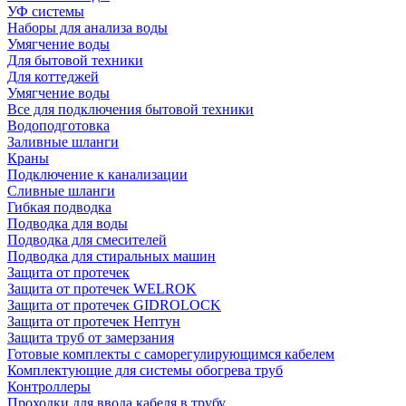
УФ системы
Наборы для анализа воды
Умягчение воды
Для бытовой техники
Для коттеджей
Умягчение воды
Все для подключения бытовой техники
Водоподготовка
Заливные шланги
Краны
Подключение к канализации
Сливные шланги
Гибкая подводка
Подводка для воды
Подводка для смесителей
Подводка для стиральных машин
Защита от протечек
Защита от протечек WELROK
Защита от протечек GIDROLOCK
Защита от протечек Нептун
Защита труб от замерзания
Готовые комплекты с саморегулирующимся кабелем
Комплектующие для системы обогрева труб
Контроллеры
Проходки для ввода кабеля в трубу