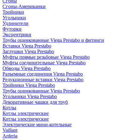
Сгоны
Сгоны-Американки
Тройники
Угольники
Удлинители
Футорки
Эксцентрики
Трубы оцинкованные Viega Prestabo и фитинги
Вставки Viega Prestabo
Заглушки Viega Prestabo
Муфты прямые резьбовые Viega Prestabo
Муфты соединительные Viega Prestabo
Обводы Viega Prestabo
Разъемные соединения Viega Prestabo
Редукционные вставки Viega Prestabo
Тройники Viega Prestabo
Трубы оцинкованные Viega Prestabo
Угольники Viega Prestabo
Декоративные чашки для труб
Котлы
Котлы электрические
Котлы электрические
Электрические мини-котельные
Vaillant
Arderia