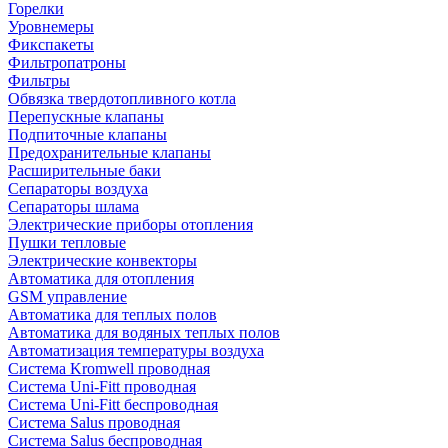
Горелки
Уровнемеры
Фикспакеты
Фильтропатроны
Фильтры
Обвязка твердотопливного котла
Перепускные клапаны
Подпиточные клапаны
Предохранительные клапаны
Расширительные баки
Сепараторы воздуха
Сепараторы шлама
Электрические приборы отопления
Пушки тепловые
Электрические конвекторы
Автоматика для отопления
GSM управление
Автоматика для теплых полов
Автоматика для водяных теплых полов
Автоматизация температуры воздуха
Система Kromwell проводная
Система Uni-Fitt проводная
Система Uni-Fitt беспроводная
Система Salus проводная
Система Salus беспроводная