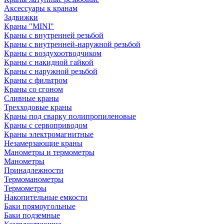
Аксессуары к кранам
Задвижки
Краны "MINI"
Краны с внутренней резьбой
Краны с внутренней-наружной резьбой
Краны с воздухоотводчиком
Краны с накидной гайкой
Краны с наружной резьбой
Краны с фильтром
Краны со сгоном
Сливные краны
Трехходовые краны
Краны под сварку полипропиленовые
Краны с сервоприводом
Краны электромагнитные
Незамерзающие краны
Манометры и термометры
Манометры
Принадлежности
Термоманометры
Термометры
Накопительные емкости
Баки прямоугольные
Баки подземные