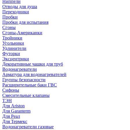
Ниппели
Отводы для душа
Переходники
Пробки
Пробки для испытания
Сгоны
Сгоны-Американки
Тройники
Угольники
Удлинители
Футорки
Эксцентрики
Декоративные чашки для труб
Водонагреватели
Арматура для водонагревателей
Группы безопасности
Расширительные баки ГВС
Сифоны
Смесительные клапаны
ТЭН
Для Ariston
Для Garanterm
Для Реал
Для Термекс
Водонагреватели газовые