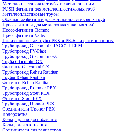
Металлопластиковые трубы и фитинги к ним
PUSH фитинги для металлопластиковых труб
Металлопластиковые трубы
Обжимные фитинги для металлопластиковых труб
Пресс фитинги для металлопластиковых труб
Пресс-фитинги Tiemme
Пресс-фитинги Valtec
Полиэтиленовые трубы PEX и PE-RT и фитинги к ним
Трубопровод Giacomini GIACOTHERM
Трубопровод FV-Plast
Трубопровод Giacomini GX
Труба Giacomini GX
Фитинги Giacomini GX
Трубопровод Rehau Rautitan
Трубы Rehau Rautitan
Фитинги Rehau Rautitan
Трубопровод Rommer PEX
Трубопровод Stout PEX
Фитинги Stout PEX
Трубопровод Uponor PEX
Соединители Uponor PEX
Водорозетка
Кольца для водоснабжения
Кольца для отопления
Соединители для радиаторов