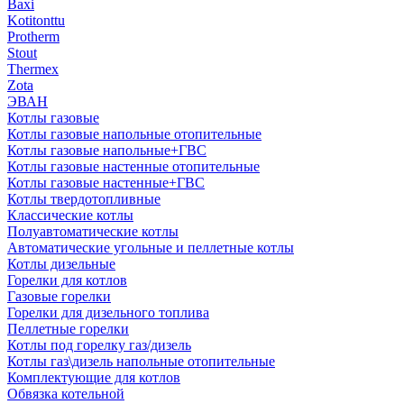
Baxi
Kotitonttu
Protherm
Stout
Thermex
Zota
ЭВАН
Котлы газовые
Котлы газовые напольные отопительные
Котлы газовые напольные+ГВС
Котлы газовые настенные отопительные
Котлы газовые настенные+ГВС
Котлы твердотопливные
Классические котлы
Полуавтоматические котлы
Автоматические угольные и пеллетные котлы
Котлы дизельные
Горелки для котлов
Газовые горелки
Горелки для дизельного топлива
Пеллетные горелки
Котлы под горелку газ/дизель
Котлы газ\дизель напольные отопительные
Комплектующие для котлов
Обвязка котельной