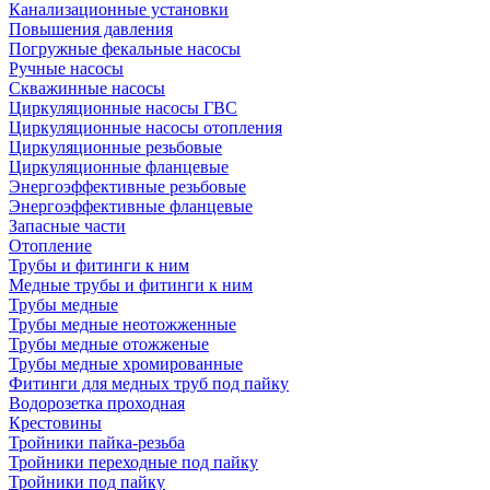
Канализационные установки
Повышения давления
Погружные фекальные насосы
Ручные насосы
Скважинные насосы
Циркуляционные насосы ГВС
Циркуляционные насосы отопления
Циркуляционные резьбовые
Циркуляционные фланцевые
Энергоэффективные резьбовые
Энергоэффективные фланцевые
Запасные части
Отопление
Трубы и фитинги к ним
Медные трубы и фитинги к ним
Трубы медные
Трубы медные неотожженные
Трубы медные отожженые
Трубы медные хромированные
Фитинги для медных труб под пайку
Водорозетка проходная
Крестовины
Тройники пайка-резьба
Тройники переходные под пайку
Тройники под пайку