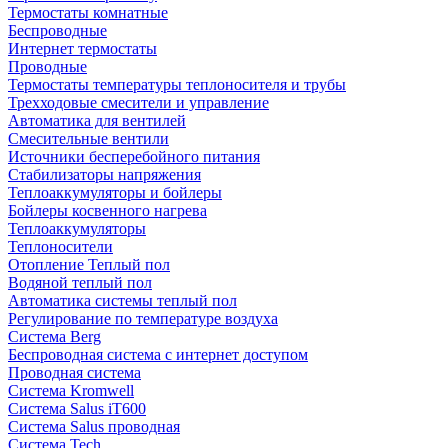
Термостаты комнатные
Беспроводные
Интернет термостаты
Проводные
Термостаты температуры теплоносителя и трубы
Трехходовые смесители и управление
Автоматика для вентилей
Смесительные вентили
Источники бесперебойного питания
Стабилизаторы напряжения
Теплоаккумуляторы и бойлеры
Бойлеры косвенного нагрева
Теплоаккумуляторы
Теплоносители
Отопление Теплый пол
Водяной теплый пол
Автоматика системы теплый пол
Регулирование по температуре воздуха
Система Berg
Беспроводная система с интернет доступом
Проводная система
Система Kromwell
Система Salus iT600
Система Salus проводная
Система Tech