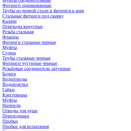
Муфты соединительные
Фитинги оцинкованные
Трубы из черной стали и фитинги к ним
Стальные фитинги под сварку
Калачи
Переходы конусные
Резьба стальная
Фланцы
Фитинги стальные черные
Муфты
Сгоны
Трубы стальные черные
Фитинги чугунные черные
Резьбовые соединители латунные
Бочата
Водоотводы
Водорозетки
Гайки
Крестовины
Муфты
Ниппели
Отводы для душа
Переходники
Пробки
Пробки для испытания