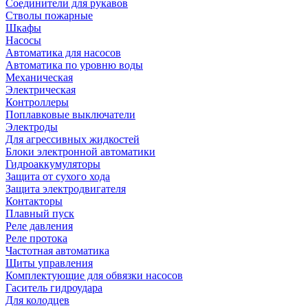
Соединители для рукавов
Стволы пожарные
Шкафы
Насосы
Автоматика для насосов
Автоматика по уровню воды
Механическая
Электрическая
Контроллеры
Поплавковые выключатели
Электроды
Для агрессивных жидкостей
Блоки электронной автоматики
Гидроаккумуляторы
Защита от сухого хода
Защита электродвигателя
Контакторы
Плавный пуск
Реле давления
Реле протока
Частотная автоматика
Щиты управления
Комплектующие для обвязки насосов
Гаситель гидроудара
Для колодцев