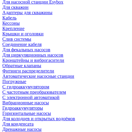
Для насосной станции Esybox
Для скважин
Адаптеры для скважины
Кабель
Кессоны
Крепление
Крышки и оголовки
Слив системы
Соединение кабеля
Для фекальных насосов
Для циркуляционных насосов
Кронштейны и виброгасители
Обратные клапаны
Фитинги распределители
Автоматические насосные станции
Погружные
С гидроаккумулятором
С частотным преобразователем
С электронной автоматикой
Вибрационные насосы
Гидроаккумуляторы
Горизонтальные насосы
Для колодцев и открытых водоёмов
Для конденсата
Дренажные насосы