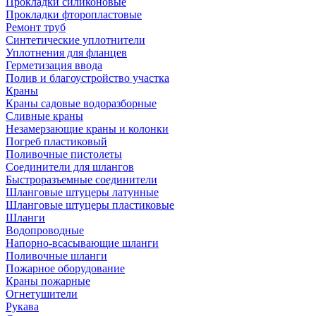
Прокладки силиконовые
Прокладки фторопластовые
Ремонт труб
Синтетические уплотнители
Уплотнения для фланцев
Герметизация ввода
Полив и благоустройство участка
Краны
Краны садовые водоразборные
Сливные краны
Незамерзающие краны и колонки
Погреб пластиковый
Поливочные пистолеты
Соединители для шлангов
Быстроразъемные соединители
Шланговые штуцеры латунные
Шланговые штуцеры пластиковые
Шланги
Водопроводные
Напорно-всасывающие шланги
Поливочные шланги
Пожарное оборудование
Краны пожарные
Огнетушители
Рукава