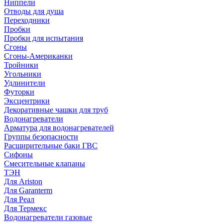
Ниппели
Отводы для душа
Переходники
Пробки
Пробки для испытания
Сгоны
Сгоны-Американки
Тройники
Угольники
Удлинители
Футорки
Эксцентрики
Декоративные чашки для труб
Водонагреватели
Арматура для водонагревателей
Группы безопасности
Расширительные баки ГВС
Сифоны
Смесительные клапаны
ТЭН
Для Ariston
Для Garanterm
Для Реал
Для Термекс
Водонагреватели газовые