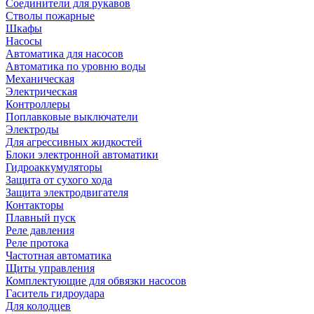
Соединители для рукавов
Стволы пожарные
Шкафы
Насосы
Автоматика для насосов
Автоматика по уровню воды
Механическая
Электрическая
Контроллеры
Поплавковые выключатели
Электроды
Для агрессивных жидкостей
Блоки электронной автоматики
Гидроаккумуляторы
Защита от сухого хода
Защита электродвигателя
Контакторы
Плавный пуск
Реле давления
Реле протока
Частотная автоматика
Щиты управления
Комплектующие для обвязки насосов
Гаситель гидроудара
Для колодцев