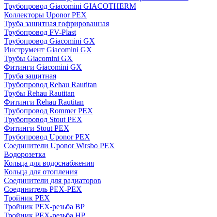
Трубопровод Giacomini GIACOTHERM
Коллекторы Uponor PEX
Труба защитная гофрированная
Трубопровод FV-Plast
Трубопровод Giacomini GX
Инструмент Giacomini GX
Трубы Giacomini GX
Фитинги Giacomini GX
Труба защитная
Трубопровод Rehau Rautitan
Трубы Rehau Rautitan
Фитинги Rehau Rautitan
Трубопровод Rommer PEX
Трубопровод Stout PEX
Фитинги Stout PEX
Трубопровод Uponor PEX
Соединители Uponor Wirsbo PEX
Водорозетка
Кольца для водоснабжения
Кольца для отопления
Соединители для радиаторов
Соединитель PEX-PEX
Тройник PEX
Тройник PEX-резьба ВР
Тройник PEX-резьба НР