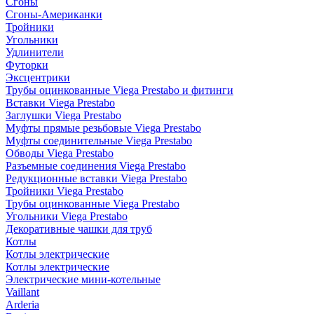
Сгоны
Сгоны-Американки
Тройники
Угольники
Удлинители
Футорки
Эксцентрики
Трубы оцинкованные Viega Prestabo и фитинги
Вставки Viega Prestabo
Заглушки Viega Prestabo
Муфты прямые резьбовые Viega Prestabo
Муфты соединительные Viega Prestabo
Обводы Viega Prestabo
Разъемные соединения Viega Prestabo
Редукционные вставки Viega Prestabo
Тройники Viega Prestabo
Трубы оцинкованные Viega Prestabo
Угольники Viega Prestabo
Декоративные чашки для труб
Котлы
Котлы электрические
Котлы электрические
Электрические мини-котельные
Vaillant
Arderia