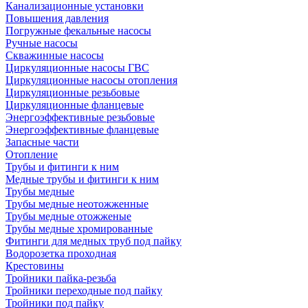
Канализационные установки
Повышения давления
Погружные фекальные насосы
Ручные насосы
Скважинные насосы
Циркуляционные насосы ГВС
Циркуляционные насосы отопления
Циркуляционные резьбовые
Циркуляционные фланцевые
Энергоэффективные резьбовые
Энергоэффективные фланцевые
Запасные части
Отопление
Трубы и фитинги к ним
Медные трубы и фитинги к ним
Трубы медные
Трубы медные неотожженные
Трубы медные отожженые
Трубы медные хромированные
Фитинги для медных труб под пайку
Водорозетка проходная
Крестовины
Тройники пайка-резьба
Тройники переходные под пайку
Тройники под пайку