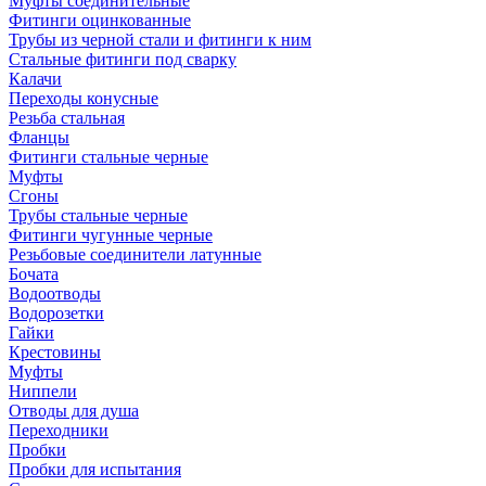
Муфты соединительные
Фитинги оцинкованные
Трубы из черной стали и фитинги к ним
Стальные фитинги под сварку
Калачи
Переходы конусные
Резьба стальная
Фланцы
Фитинги стальные черные
Муфты
Сгоны
Трубы стальные черные
Фитинги чугунные черные
Резьбовые соединители латунные
Бочата
Водоотводы
Водорозетки
Гайки
Крестовины
Муфты
Ниппели
Отводы для душа
Переходники
Пробки
Пробки для испытания