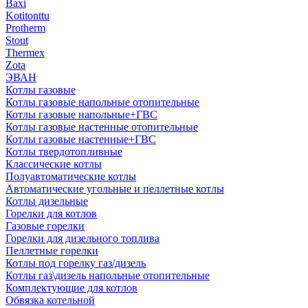
Baxi
Kotitonttu
Protherm
Stout
Thermex
Zota
ЭВАН
Котлы газовые
Котлы газовые напольные отопительные
Котлы газовые напольные+ГВС
Котлы газовые настенные отопительные
Котлы газовые настенные+ГВС
Котлы твердотопливные
Классические котлы
Полуавтоматические котлы
Автоматические угольные и пеллетные котлы
Котлы дизельные
Горелки для котлов
Газовые горелки
Горелки для дизельного топлива
Пеллетные горелки
Котлы под горелку газ/дизель
Котлы газ\дизель напольные отопительные
Комплектующие для котлов
Обвязка котельной