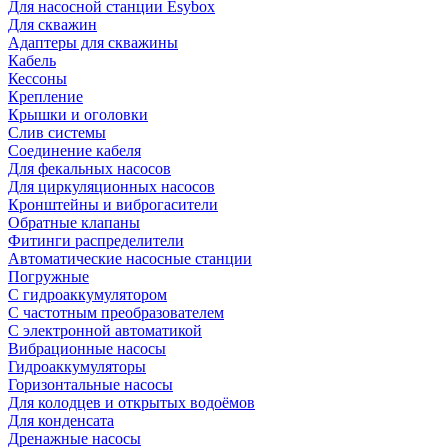
Для насосной станции Esybox
Для скважин
Адаптеры для скважины
Кабель
Кессоны
Крепление
Крышки и оголовки
Слив системы
Соединение кабеля
Для фекальных насосов
Для циркуляционных насосов
Кронштейны и виброгасители
Обратные клапаны
Фитинги распределители
Автоматические насосные станции
Погружные
С гидроаккумулятором
С частотным преобразователем
С электронной автоматикой
Вибрационные насосы
Гидроаккумуляторы
Горизонтальные насосы
Для колодцев и открытых водоёмов
Для конденсата
Дренажные насосы