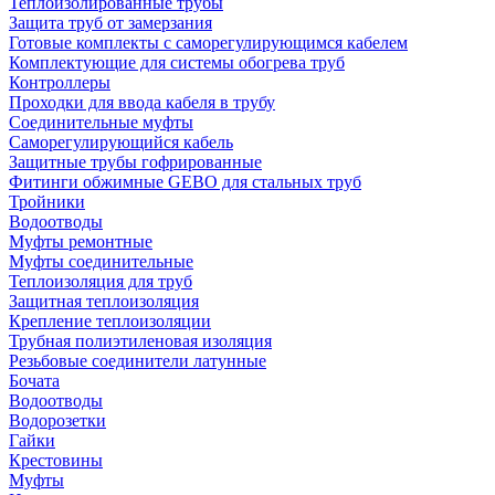
Теплоизолированные трубы
Защита труб от замерзания
Готовые комплекты с саморегулирующимся кабелем
Комплектующие для системы обогрева труб
Контроллеры
Проходки для ввода кабеля в трубу
Соединительные муфты
Саморегулирующийся кабель
Защитные трубы гофрированные
Фитинги обжимные GEBO для стальных труб
Тройники
Водоотводы
Муфты ремонтные
Муфты соединительные
Теплоизоляция для труб
Защитная теплоизоляция
Крепление теплоизоляции
Трубная полиэтиленовая изоляция
Резьбовые соединители латунные
Бочата
Водоотводы
Водорозетки
Гайки
Крестовины
Муфты