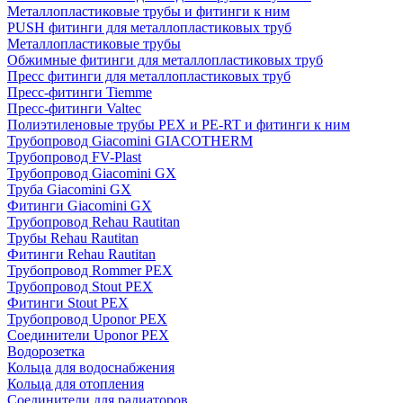
Металлопластиковые трубы и фитинги к ним
PUSH фитинги для металлопластиковых труб
Металлопластиковые трубы
Обжимные фитинги для металлопластиковых труб
Пресс фитинги для металлопластиковых труб
Пресс-фитинги Tiemme
Пресс-фитинги Valtec
Полиэтиленовые трубы PEX и PE-RT и фитинги к ним
Трубопровод Giacomini GIACOTHERM
Трубопровод FV-Plast
Трубопровод Giacomini GX
Труба Giacomini GX
Фитинги Giacomini GX
Трубопровод Rehau Rautitan
Трубы Rehau Rautitan
Фитинги Rehau Rautitan
Трубопровод Rommer PEX
Трубопровод Stout PEX
Фитинги Stout PEX
Трубопровод Uponor PEX
Соединители Uponor PEX
Водорозетка
Кольца для водоснабжения
Кольца для отопления
Соединители для радиаторов