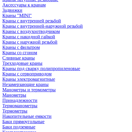
Аксессуары к кранам
Задвижки
Краны "MINI"
Краны с внутренней резьбой
Краны с внутренней-наружной резьбой
Краны с воздухоотводчиком
Краны с накидной гайкой
Краны с наружной резьбой
Краны с фильтром
Краны со сгоном
Сливные краны
Трехходовые краны
Краны под сварку полипропиленовые
Краны с сервоприводом
Краны электромагнитные
Незамерзающие краны
Манометры и термометры
Манометры
Принадлежности
Термоманометры
Термометры
Накопительные емкости
Баки прямоугольные
Баки подземные