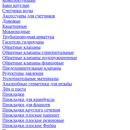
Комплектующие
Баки круглые
Счетчики воды
Аксессуары для счетчиков
Домовые
Квартирные
Мокроходные
Трубопроводная арматура
Гасители гидроудара
Обратные клапаны
Обратные клапаны горизонтальные
Обратные клапаны подпружиненные
Обратные клапаны фланцевые
Предохранительные клапаны
Редукторы давления
Уплотнительные материалы
Анаэробные герметики для резьбы
Лён и паста
Прокладки
Прокладки для кранбуксы
Прокладки для фланцев
Прокладки круглого сечения
Прокладки плоские паронит
Прокладки плоские резиновые
Прокладки плоские Фибра