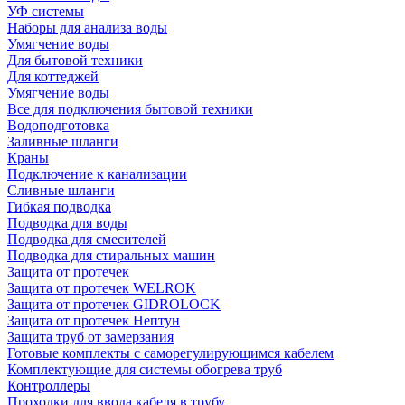
УФ системы
Наборы для анализа воды
Умягчение воды
Для бытовой техники
Для коттеджей
Умягчение воды
Все для подключения бытовой техники
Водоподготовка
Заливные шланги
Краны
Подключение к канализации
Сливные шланги
Гибкая подводка
Подводка для воды
Подводка для смесителей
Подводка для стиральных машин
Защита от протечек
Защита от протечек WELROK
Защита от протечек GIDROLOCK
Защита от протечек Нептун
Защита труб от замерзания
Готовые комплекты с саморегулирующимся кабелем
Комплектующие для системы обогрева труб
Контроллеры
Проходки для ввода кабеля в трубу