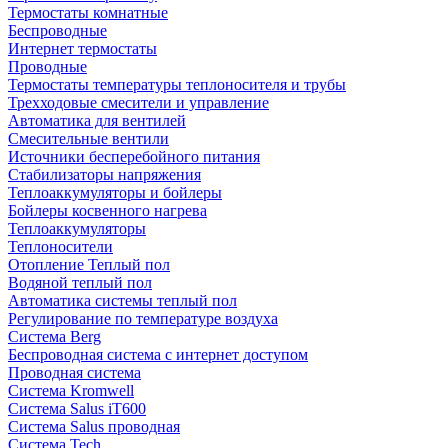
Термостаты комнатные
Беспроводные
Интернет термостаты
Проводные
Термостаты температуры теплоносителя и трубы
Трехходовые смесители и управление
Автоматика для вентилей
Смесительные вентили
Источники бесперебойного питания
Стабилизаторы напряжения
Теплоаккумуляторы и бойлеры
Бойлеры косвенного нагрева
Теплоаккумуляторы
Теплоносители
Отопление Теплый пол
Водяной теплый пол
Автоматика системы теплый пол
Регулирование по температуре воздуха
Система Berg
Беспроводная система с интернет доступом
Проводная система
Система Kromwell
Система Salus iT600
Система Salus проводная
Система Tech