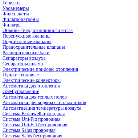
Горелки
Уровнемеры
Фикспакеты
Фильтропатроны
Фильтры
Обвязка твердотопливного котла
Перепускные клапаны
Подпиточные клапаны
Предохранительные клапаны
Расширительные баки
Сепараторы воздуха
Сепараторы шлама
Электрические приборы отопления
Пушки тепловые
Электрические конвекторы
Автоматика для отопления
GSM управление
Автоматика для теплых полов
Автоматика для водяных теплых полов
Автоматизация температуры воздуха
Система Kromwell проводная
Система Uni-Fitt проводная
Система Uni-Fitt беспроводная
Система Salus проводная
Система Salus беспроводная