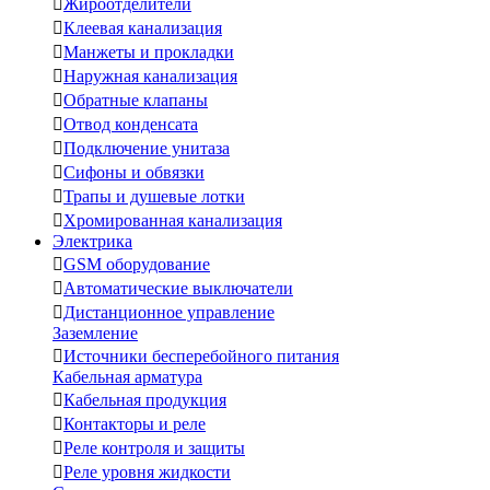

Жироотделители

Клеевая канализация

Манжеты и прокладки

Наружная канализация

Обратные клапаны

Отвод конденсата

Подключение унитаза

Сифоны и обвязки

Трапы и душевые лотки

Хромированная канализация
Электрика

GSM оборудование

Автоматические выключатели

Дистанционное управление
Заземление

Источники бесперебойного питания
Кабельная арматура

Кабельная продукция

Контакторы и реле

Реле контроля и защиты

Реле уровня жидкости