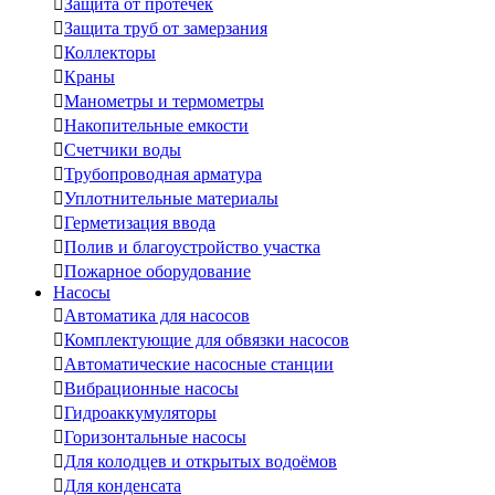

Защита от протечек

Защита труб от замерзания

Коллекторы

Краны

Манометры и термометры

Накопительные емкости

Счетчики воды

Трубопроводная арматура

Уплотнительные материалы

Герметизация ввода

Полив и благоустройство участка

Пожарное оборудование
Насосы

Автоматика для насосов

Комплектующие для обвязки насосов

Автоматические насосные станции

Вибрационные насосы

Гидроаккумуляторы

Горизонтальные насосы

Для колодцев и открытых водоёмов

Для конденсата