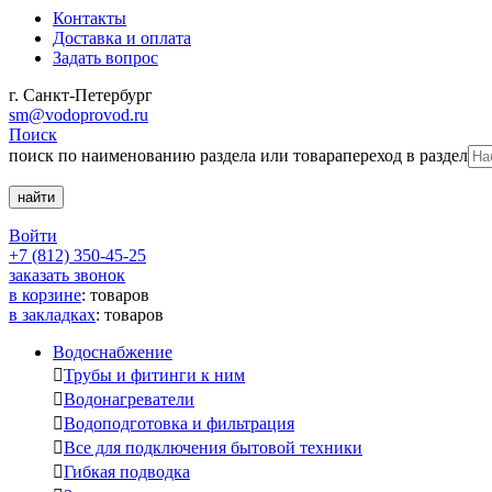
Контакты
Доставка и оплата
Задать вопрос
г. Санкт-Петербург
sm@vodoprovod.ru
Поиск
поиск по наименованию раздела или товара
переход в раздел
Войти
+7 (812) 350-45-25
заказать звонок
в корзине
:
товаров
в закладках
:
товаров
Водоснабжение

Трубы и фитинги к ним

Водонагреватели

Водоподготовка и фильтрация

Все для подключения бытовой техники

Гибкая подводка