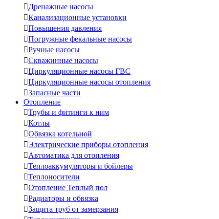

Дренажные насосы

Канализационные установки

Повышения давления

Погружные фекальные насосы

Ручные насосы

Скважинные насосы

Циркуляционные насосы ГВС

Циркуляционные насосы отопления

Запасные части
Отопление

Трубы и фитинги к ним

Котлы

Обвязка котельной

Электрические приборы отопления

Автоматика для отопления

Теплоаккумуляторы и бойлеры

Теплоносители

Отопление Теплый пол

Радиаторы и обвязка

Защита труб от замерзания