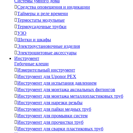
Системы умного дома

Средства оповещения и индикации

Таймеры и реле времени

Термостаты модульные

Термоусадочные трубки

УЗО

Щитки и шкафы

Электроустановочные изделия

Электрощитовые аксессуары
Инструмент
Гибочные клещи

Измерительный инструмент

Инструмент для Uponor PEX

Инструмент для испытания давлением

Инструмент для монтажа аксиальных фитингов

Инструмент для монтажа металлопластиковых труб

Инструмент для нарезки резьбы

Инструмент для пайки медных труб

Инструмент для промывки систем

Инструмент для прочистки труб

Инструмент для сварки пластиковых труб