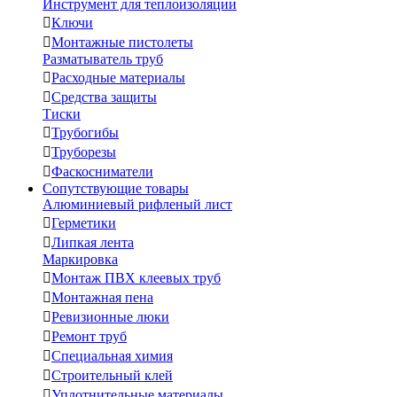
Инструмент для теплоизоляции

Ключи

Монтажные пистолеты
Разматыватель труб

Расходные материалы

Средства защиты
Тиски

Трубогибы

Труборезы

Фаскосниматели
Сопутствующие товары
Алюминиевый рифленый лист

Герметики

Липкая лента
Маркировка

Монтаж ПВХ клеевых труб

Монтажная пена

Ревизионные люки

Ремонт труб

Специальная химия

Строительный клей

Уплотнительные материалы