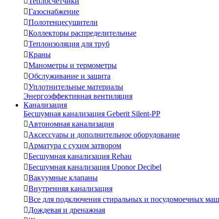

Теплосчетчики

Газоснабжение

Полотенцесушители

Коллекторы распределительные

Теплоизоляция для труб

Краны

Манометры и термометры

Обслуживание и защита

Уплотнительные материалы
Энергоэффективная вентиляция
Канализация
Бесшумная канализация Geberit Silent-PP

Автономная канализация

Аксессуары и дополнительное оборудование

Арматура с сухим затвором

Бесшумная канализация Rehau

Бесшумная канализация Uponor Decibel

Вакуумные клапаны

Внутренняя канализация

Все для подключения стиральных и посудомоечных ма

Дождевая и дренажная