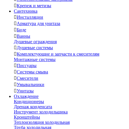

Крепеж и метизы
Сантехника

Инсталляции

Арматура для унитаза

Биде

Ванны
Душевые ограждения

Душевые системы

Комплектующие и запчасти к смесителям
Монтажные системы

Писсуары

Системы смыва

Смесители

Умывальники

Унитазы
Охлаждение
Кондиционеры
Дренаж конденсата
Инструмент холодильщика
Кронштейны
Теплоизоляция холодильная
Труба холодильная