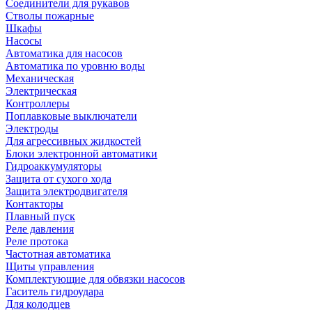
Соединители для рукавов
Стволы пожарные
Шкафы
Насосы
Автоматика для насосов
Автоматика по уровню воды
Механическая
Электрическая
Контроллеры
Поплавковые выключатели
Электроды
Для агрессивных жидкостей
Блоки электронной автоматики
Гидроаккумуляторы
Защита от сухого хода
Защита электродвигателя
Контакторы
Плавный пуск
Реле давления
Реле протока
Частотная автоматика
Щиты управления
Комплектующие для обвязки насосов
Гаситель гидроудара
Для колодцев