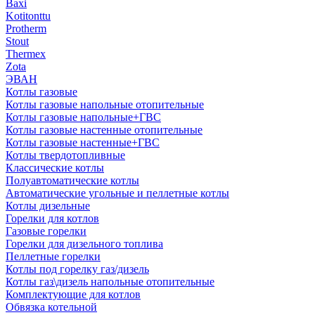
Baxi
Kotitonttu
Protherm
Stout
Thermex
Zota
ЭВАН
Котлы газовые
Котлы газовые напольные отопительные
Котлы газовые напольные+ГВС
Котлы газовые настенные отопительные
Котлы газовые настенные+ГВС
Котлы твердотопливные
Классические котлы
Полуавтоматические котлы
Автоматические угольные и пеллетные котлы
Котлы дизельные
Горелки для котлов
Газовые горелки
Горелки для дизельного топлива
Пеллетные горелки
Котлы под горелку газ/дизель
Котлы газ\дизель напольные отопительные
Комплектующие для котлов
Обвязка котельной