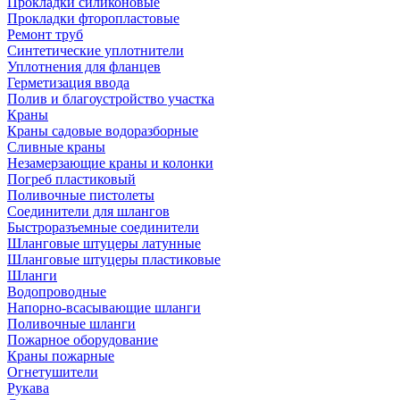
Прокладки силиконовые
Прокладки фторопластовые
Ремонт труб
Синтетические уплотнители
Уплотнения для фланцев
Герметизация ввода
Полив и благоустройство участка
Краны
Краны садовые водоразборные
Сливные краны
Незамерзающие краны и колонки
Погреб пластиковый
Поливочные пистолеты
Соединители для шлангов
Быстроразъемные соединители
Шланговые штуцеры латунные
Шланговые штуцеры пластиковые
Шланги
Водопроводные
Напорно-всасывающие шланги
Поливочные шланги
Пожарное оборудование
Краны пожарные
Огнетушители
Рукава