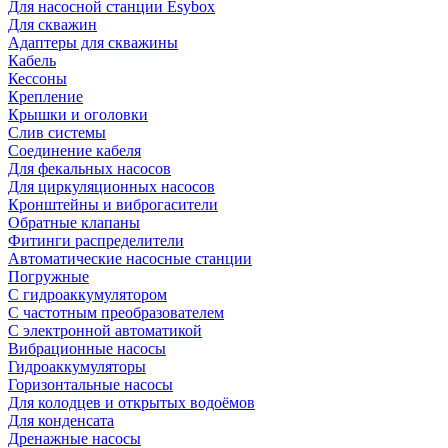
Для насосной станции Esybox
Для скважин
Адаптеры для скважины
Кабель
Кессоны
Крепление
Крышки и оголовки
Слив системы
Соединение кабеля
Для фекальных насосов
Для циркуляционных насосов
Кронштейны и виброгасители
Обратные клапаны
Фитинги распределители
Автоматические насосные станции
Погружные
С гидроаккумулятором
С частотным преобразователем
С электронной автоматикой
Вибрационные насосы
Гидроаккумуляторы
Горизонтальные насосы
Для колодцев и открытых водоёмов
Для конденсата
Дренажные насосы