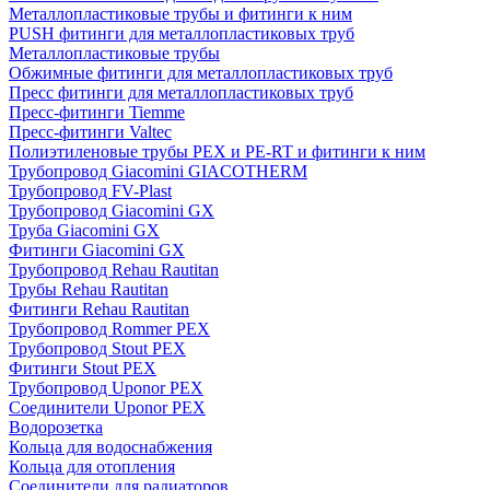
Металлопластиковые трубы и фитинги к ним
PUSH фитинги для металлопластиковых труб
Металлопластиковые трубы
Обжимные фитинги для металлопластиковых труб
Пресс фитинги для металлопластиковых труб
Пресс-фитинги Tiemme
Пресс-фитинги Valtec
Полиэтиленовые трубы PEX и PE-RT и фитинги к ним
Трубопровод Giacomini GIACOTHERM
Трубопровод FV-Plast
Трубопровод Giacomini GX
Труба Giacomini GX
Фитинги Giacomini GX
Трубопровод Rehau Rautitan
Трубы Rehau Rautitan
Фитинги Rehau Rautitan
Трубопровод Rommer PEX
Трубопровод Stout PEX
Фитинги Stout PEX
Трубопровод Uponor PEX
Соединители Uponor PEX
Водорозетка
Кольца для водоснабжения
Кольца для отопления
Соединители для радиаторов