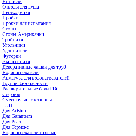
Ниппели
Отводы для душа
Переходники
Пробки
Пробки для испытания
Сгоны
Сгоны-Американки
Тройники
Угольники
Удлинители
Футорки
Эксцентрики
Декоративные чашки для труб
Водонагреватели
Арматура для водонагревателей
Группы безопасности
Расширительные баки ГВС
Сифоны
Смесительные клапаны
ТЭН
Для Ariston
Для Garanterm
Для Реал
Для Термекс
Водонагреватели газовые