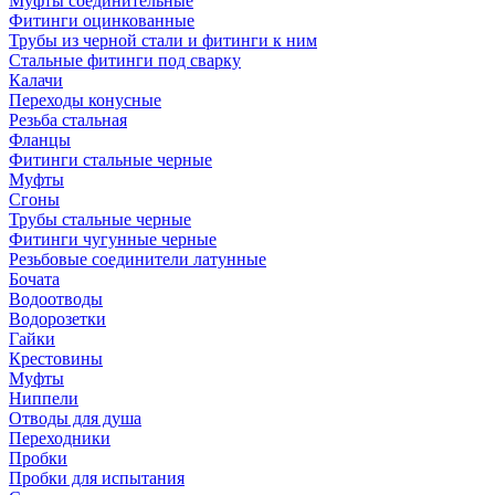
Муфты соединительные
Фитинги оцинкованные
Трубы из черной стали и фитинги к ним
Стальные фитинги под сварку
Калачи
Переходы конусные
Резьба стальная
Фланцы
Фитинги стальные черные
Муфты
Сгоны
Трубы стальные черные
Фитинги чугунные черные
Резьбовые соединители латунные
Бочата
Водоотводы
Водорозетки
Гайки
Крестовины
Муфты
Ниппели
Отводы для душа
Переходники
Пробки
Пробки для испытания