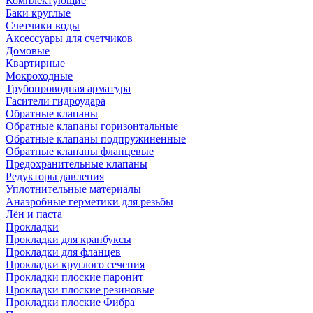
Комплектующие
Баки круглые
Счетчики воды
Аксессуары для счетчиков
Домовые
Квартирные
Мокроходные
Трубопроводная арматура
Гасители гидроудара
Обратные клапаны
Обратные клапаны горизонтальные
Обратные клапаны подпружиненные
Обратные клапаны фланцевые
Предохранительные клапаны
Редукторы давления
Уплотнительные материалы
Анаэробные герметики для резьбы
Лён и паста
Прокладки
Прокладки для кранбуксы
Прокладки для фланцев
Прокладки круглого сечения
Прокладки плоские паронит
Прокладки плоские резиновые
Прокладки плоские Фибра