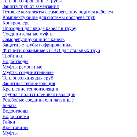
Теплоизолированные трубы
Защита труб от замерзания
Готовые комплекты с саморегулирующимся кабелем
Комплектующие для системы обогрева труб
Контроллеры
Проходки для ввода кабеля в трубу
Соединительные муфты
Саморегулирующийся кабель
Защитные трубы гофрированные
Фитинги обжимные GEBO для стальных труб
Тройники
Водоотводы
Муфты ремонтные
Муфты соединительные
Теплоизоляция для труб
Защитная теплоизоляция
Крепление теплоизоляции
Трубная полиэтиленовая изоляция
Резьбовые соединители латунные
Бочата
Водоотводы
Водорозетки
Гайки
Крестовины
Муфты