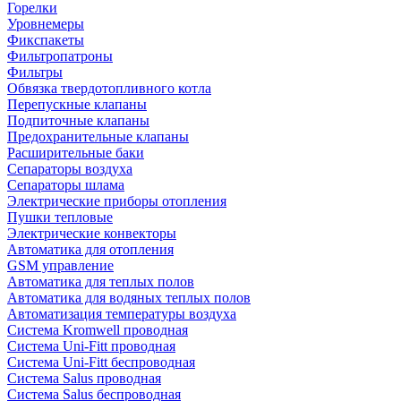
Горелки
Уровнемеры
Фикспакеты
Фильтропатроны
Фильтры
Обвязка твердотопливного котла
Перепускные клапаны
Подпиточные клапаны
Предохранительные клапаны
Расширительные баки
Сепараторы воздуха
Сепараторы шлама
Электрические приборы отопления
Пушки тепловые
Электрические конвекторы
Автоматика для отопления
GSM управление
Автоматика для теплых полов
Автоматика для водяных теплых полов
Автоматизация температуры воздуха
Система Kromwell проводная
Система Uni-Fitt проводная
Система Uni-Fitt беспроводная
Система Salus проводная
Система Salus беспроводная