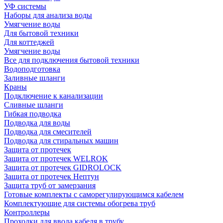
УФ системы
Наборы для анализа воды
Умягчение воды
Для бытовой техники
Для коттеджей
Умягчение воды
Все для подключения бытовой техники
Водоподготовка
Заливные шланги
Краны
Подключение к канализации
Сливные шланги
Гибкая подводка
Подводка для воды
Подводка для смесителей
Подводка для стиральных машин
Защита от протечек
Защита от протечек WELROK
Защита от протечек GIDROLOCK
Защита от протечек Нептун
Защита труб от замерзания
Готовые комплекты с саморегулирующимся кабелем
Комплектующие для системы обогрева труб
Контроллеры
Проходки для ввода кабеля в трубу