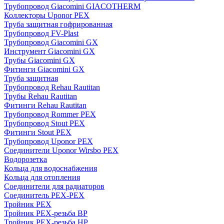
Трубопровод Giacomini GIACOTHERM
Коллекторы Uponor PEX
Труба защитная гофрированная
Трубопровод FV-Plast
Трубопровод Giacomini GX
Инструмент Giacomini GX
Трубы Giacomini GX
Фитинги Giacomini GX
Труба защитная
Трубопровод Rehau Rautitan
Трубы Rehau Rautitan
Фитинги Rehau Rautitan
Трубопровод Rommer PEX
Трубопровод Stout PEX
Фитинги Stout PEX
Трубопровод Uponor PEX
Соединители Uponor Wirsbo PEX
Водорозетка
Кольца для водоснабжения
Кольца для отопления
Соединители для радиаторов
Соединитель PEX-PEX
Тройник PEX
Тройник PEX-резьба ВР
Тройник PEX-резьба НР