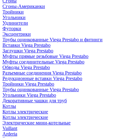
Сгоны
Сгоны-Американки
Тройники
Угольники
Удлинители
Футорки
Эксцентрики
Трубы оцинкованные Viega Prestabo и фитинги
Вставки Viega Prestabo
Заглушки Viega Prestabo
Муфты прямые резьбовые Viega Prestabo
Муфты соединительные Viega Prestabo
Обводы Viega Prestabo
Разъемные соединения Viega Prestabo
Редукционные вставки Viega Prestabo
Тройники Viega Prestabo
Трубы оцинкованные Viega Prestabo
Угольники Viega Prestabo
Декоративные чашки для труб
Котлы
Котлы электрические
Котлы электрические
Электрические мини-котельные
Vaillant
Arderia