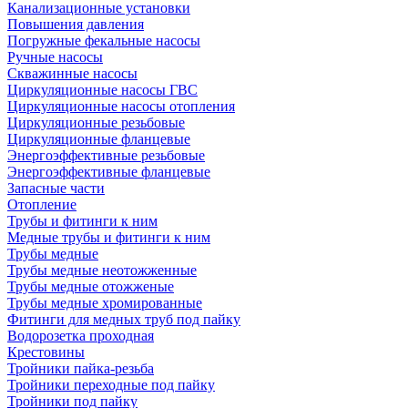
Канализационные установки
Повышения давления
Погружные фекальные насосы
Ручные насосы
Скважинные насосы
Циркуляционные насосы ГВС
Циркуляционные насосы отопления
Циркуляционные резьбовые
Циркуляционные фланцевые
Энергоэффективные резьбовые
Энергоэффективные фланцевые
Запасные части
Отопление
Трубы и фитинги к ним
Медные трубы и фитинги к ним
Трубы медные
Трубы медные неотожженные
Трубы медные отожженые
Трубы медные хромированные
Фитинги для медных труб под пайку
Водорозетка проходная
Крестовины
Тройники пайка-резьба
Тройники переходные под пайку
Тройники под пайку