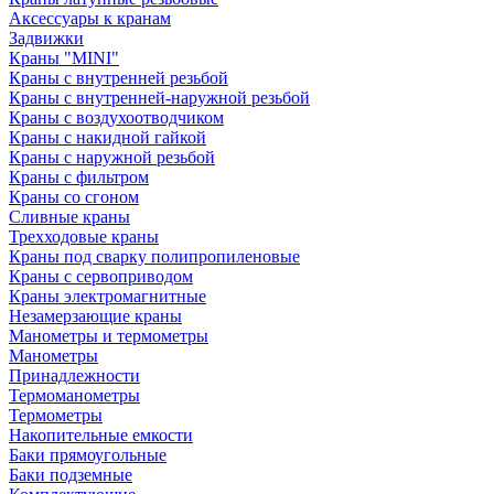
Аксессуары к кранам
Задвижки
Краны "MINI"
Краны с внутренней резьбой
Краны с внутренней-наружной резьбой
Краны с воздухоотводчиком
Краны с накидной гайкой
Краны с наружной резьбой
Краны с фильтром
Краны со сгоном
Сливные краны
Трехходовые краны
Краны под сварку полипропиленовые
Краны с сервоприводом
Краны электромагнитные
Незамерзающие краны
Манометры и термометры
Манометры
Принадлежности
Термоманометры
Термометры
Накопительные емкости
Баки прямоугольные
Баки подземные