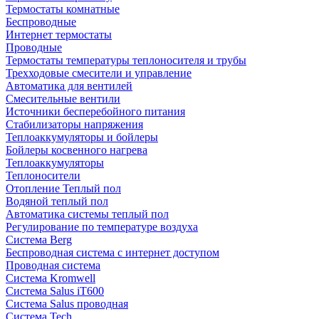
Термостаты комнатные
Беспроводные
Интернет термостаты
Проводные
Термостаты температуры теплоносителя и трубы
Трехходовые смесители и управление
Автоматика для вентилей
Смесительные вентили
Источники бесперебойного питания
Стабилизаторы напряжения
Теплоаккумуляторы и бойлеры
Бойлеры косвенного нагрева
Теплоаккумуляторы
Теплоносители
Отопление Теплый пол
Водяной теплый пол
Автоматика системы теплый пол
Регулирование по температуре воздуха
Система Berg
Беспроводная система с интернет доступом
Проводная система
Система Kromwell
Система Salus iT600
Система Salus проводная
Система Tech