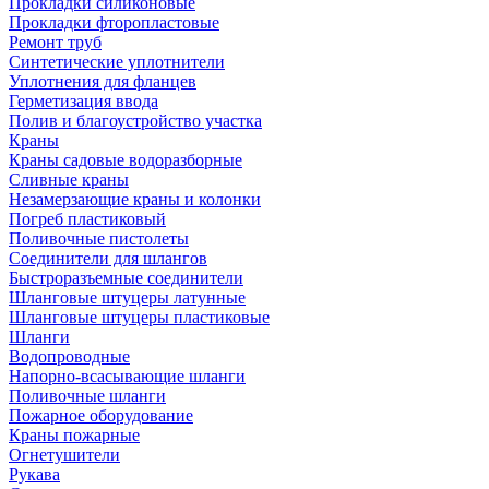
Прокладки силиконовые
Прокладки фторопластовые
Ремонт труб
Синтетические уплотнители
Уплотнения для фланцев
Герметизация ввода
Полив и благоустройство участка
Краны
Краны садовые водоразборные
Сливные краны
Незамерзающие краны и колонки
Погреб пластиковый
Поливочные пистолеты
Соединители для шлангов
Быстроразъемные соединители
Шланговые штуцеры латунные
Шланговые штуцеры пластиковые
Шланги
Водопроводные
Напорно-всасывающие шланги
Поливочные шланги
Пожарное оборудование
Краны пожарные
Огнетушители
Рукава