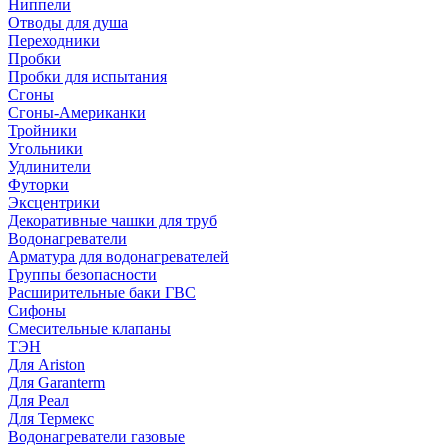
Ниппели
Отводы для душа
Переходники
Пробки
Пробки для испытания
Сгоны
Сгоны-Американки
Тройники
Угольники
Удлинители
Футорки
Эксцентрики
Декоративные чашки для труб
Водонагреватели
Арматура для водонагревателей
Группы безопасности
Расширительные баки ГВС
Сифоны
Смесительные клапаны
ТЭН
Для Ariston
Для Garanterm
Для Реал
Для Термекс
Водонагреватели газовые