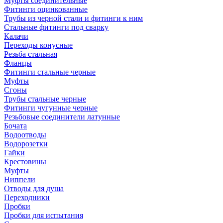
Муфты соединительные
Фитинги оцинкованные
Трубы из черной стали и фитинги к ним
Стальные фитинги под сварку
Калачи
Переходы конусные
Резьба стальная
Фланцы
Фитинги стальные черные
Муфты
Сгоны
Трубы стальные черные
Фитинги чугунные черные
Резьбовые соединители латунные
Бочата
Водоотводы
Водорозетки
Гайки
Крестовины
Муфты
Ниппели
Отводы для душа
Переходники
Пробки
Пробки для испытания