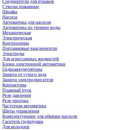
Соединители для рукавов
Стволы пожарные
Шкафы
Насосы
Автоматика для насосов
Автоматика по уровню воды
Механическая
Электрическая
Контроллеры
Поплавковые выключатели
Электроды
Для агрессивных жидкостей
Блоки электронной автоматики
Гидроаккумуляторы
Защита от сухого хода
Защита электродвигателя
Контакторы
Плавный пуск
Реле давления
Реле протока
Частотная автоматика
Щиты управления
Комплектующие для обвязки насосов
Гаситель гидроудара
Для колодцев