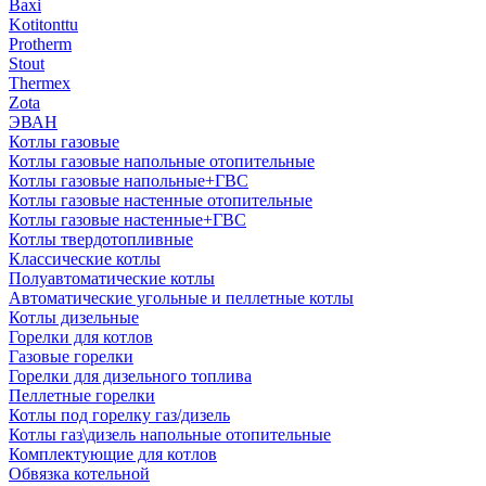
Baxi
Kotitonttu
Protherm
Stout
Thermex
Zota
ЭВАН
Котлы газовые
Котлы газовые напольные отопительные
Котлы газовые напольные+ГВС
Котлы газовые настенные отопительные
Котлы газовые настенные+ГВС
Котлы твердотопливные
Классические котлы
Полуавтоматические котлы
Автоматические угольные и пеллетные котлы
Котлы дизельные
Горелки для котлов
Газовые горелки
Горелки для дизельного топлива
Пеллетные горелки
Котлы под горелку газ/дизель
Котлы газ\дизель напольные отопительные
Комплектующие для котлов
Обвязка котельной