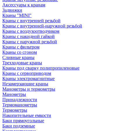
Аксессуары к кранам
Задвижки
Краны "MINI"
Краны с внутренней резьбой
Краны с внутренней-наружной резьбой
Краны с воздухоотводчиком
Краны с накидной гайкой
Краны с наружной резьбой
Краны с фильтром
Краны со сгоном
Сливные краны
Трехходовые краны
Краны под сварку полипропиленовые
Краны с сервоприводом
Краны электромагнитные
Незамерзающие краны
Манометры и термометры
Манометры
Принадлежности
Термоманометры
Термометры
Накопительные емкости
Баки прямоугольные
Баки подземные