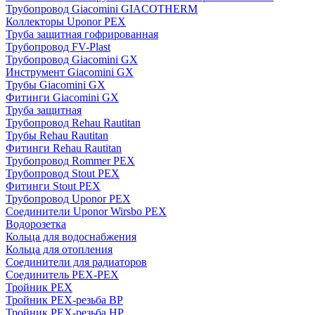
Трубопровод Giacomini GIACOTHERM
Коллекторы Uponor PEX
Труба защитная гофрированная
Трубопровод FV-Plast
Трубопровод Giacomini GX
Инструмент Giacomini GX
Трубы Giacomini GX
Фитинги Giacomini GX
Труба защитная
Трубопровод Rehau Rautitan
Трубы Rehau Rautitan
Фитинги Rehau Rautitan
Трубопровод Rommer PEX
Трубопровод Stout PEX
Фитинги Stout PEX
Трубопровод Uponor PEX
Соединители Uponor Wirsbo PEX
Водорозетка
Кольца для водоснабжения
Кольца для отопления
Соединители для радиаторов
Соединитель PEX-PEX
Тройник PEX
Тройник PEX-резьба ВР
Тройник PEX-резьба НР