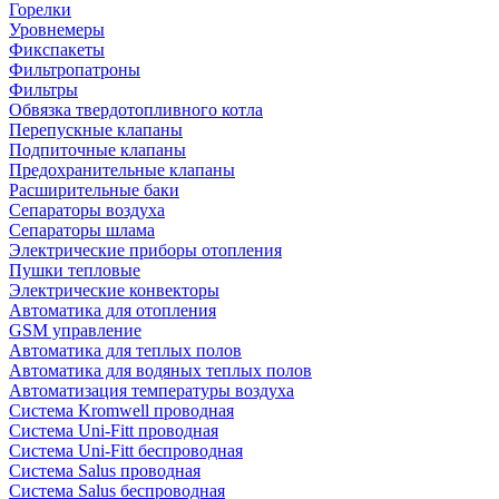
Горелки
Уровнемеры
Фикспакеты
Фильтропатроны
Фильтры
Обвязка твердотопливного котла
Перепускные клапаны
Подпиточные клапаны
Предохранительные клапаны
Расширительные баки
Сепараторы воздуха
Сепараторы шлама
Электрические приборы отопления
Пушки тепловые
Электрические конвекторы
Автоматика для отопления
GSM управление
Автоматика для теплых полов
Автоматика для водяных теплых полов
Автоматизация температуры воздуха
Система Kromwell проводная
Система Uni-Fitt проводная
Система Uni-Fitt беспроводная
Система Salus проводная
Система Salus беспроводная