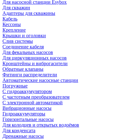
Для насосной станции Esybox
Для скважин
Адаптеры для скважины
Кабель
Кессоны
Крепление
Крышки и оголовки
Слив системы
Соединение кабеля
Для фекальных насосов
Для циркуляционных насосов
Кронштейны и виброгасители
Обратные клапаны
Фитинги распределители
Автоматические насосные станции
Погружные
С гидроаккумулятором
С частотным преобразователем
С электронной автоматикой
Вибрационные насосы
Гидроаккумуляторы
Горизонтальные насосы
Для колодцев и открытых водоёмов
Для конденсата
Дренажные насосы