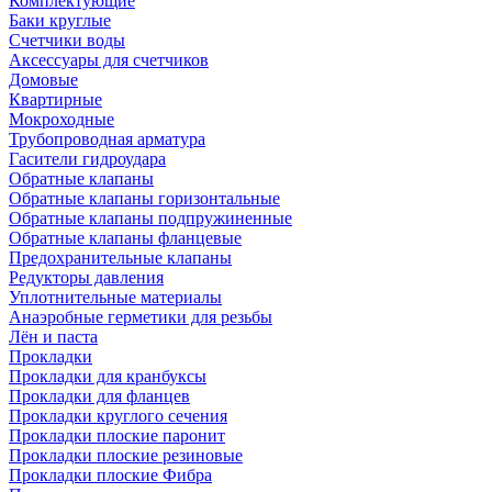
Комплектующие
Баки круглые
Счетчики воды
Аксессуары для счетчиков
Домовые
Квартирные
Мокроходные
Трубопроводная арматура
Гасители гидроудара
Обратные клапаны
Обратные клапаны горизонтальные
Обратные клапаны подпружиненные
Обратные клапаны фланцевые
Предохранительные клапаны
Редукторы давления
Уплотнительные материалы
Анаэробные герметики для резьбы
Лён и паста
Прокладки
Прокладки для кранбуксы
Прокладки для фланцев
Прокладки круглого сечения
Прокладки плоские паронит
Прокладки плоские резиновые
Прокладки плоские Фибра