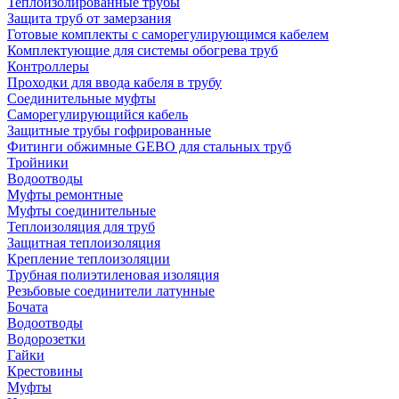
Теплоизолированные трубы
Защита труб от замерзания
Готовые комплекты с саморегулирующимся кабелем
Комплектующие для системы обогрева труб
Контроллеры
Проходки для ввода кабеля в трубу
Соединительные муфты
Саморегулирующийся кабель
Защитные трубы гофрированные
Фитинги обжимные GEBO для стальных труб
Тройники
Водоотводы
Муфты ремонтные
Муфты соединительные
Теплоизоляция для труб
Защитная теплоизоляция
Крепление теплоизоляции
Трубная полиэтиленовая изоляция
Резьбовые соединители латунные
Бочата
Водоотводы
Водорозетки
Гайки
Крестовины
Муфты