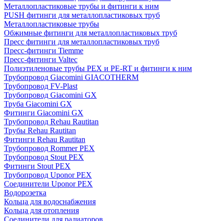
Металлопластиковые трубы и фитинги к ним
PUSH фитинги для металлопластиковых труб
Металлопластиковые трубы
Обжимные фитинги для металлопластиковых труб
Пресс фитинги для металлопластиковых труб
Пресс-фитинги Tiemme
Пресс-фитинги Valtec
Полиэтиленовые трубы PEX и PE-RT и фитинги к ним
Трубопровод Giacomini GIACOTHERM
Трубопровод FV-Plast
Трубопровод Giacomini GX
Труба Giacomini GX
Фитинги Giacomini GX
Трубопровод Rehau Rautitan
Трубы Rehau Rautitan
Фитинги Rehau Rautitan
Трубопровод Rommer PEX
Трубопровод Stout PEX
Фитинги Stout PEX
Трубопровод Uponor PEX
Соединители Uponor PEX
Водорозетка
Кольца для водоснабжения
Кольца для отопления
Соединители для радиаторов