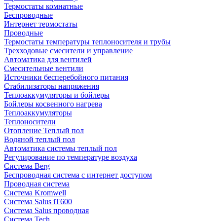
Термостаты комнатные
Беспроводные
Интернет термостаты
Проводные
Термостаты температуры теплоносителя и трубы
Трехходовые смесители и управление
Автоматика для вентилей
Смесительные вентили
Источники бесперебойного питания
Стабилизаторы напряжения
Теплоаккумуляторы и бойлеры
Бойлеры косвенного нагрева
Теплоаккумуляторы
Теплоносители
Отопление Теплый пол
Водяной теплый пол
Автоматика системы теплый пол
Регулирование по температуре воздуха
Система Berg
Беспроводная система с интернет доступом
Проводная система
Система Kromwell
Система Salus iT600
Система Salus проводная
Система Tech