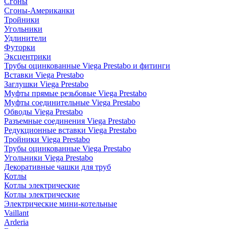
Сгоны
Сгоны-Американки
Тройники
Угольники
Удлинители
Футорки
Эксцентрики
Трубы оцинкованные Viega Prestabo и фитинги
Вставки Viega Prestabo
Заглушки Viega Prestabo
Муфты прямые резьбовые Viega Prestabo
Муфты соединительные Viega Prestabo
Обводы Viega Prestabo
Разъемные соединения Viega Prestabo
Редукционные вставки Viega Prestabo
Тройники Viega Prestabo
Трубы оцинкованные Viega Prestabo
Угольники Viega Prestabo
Декоративные чашки для труб
Котлы
Котлы электрические
Котлы электрические
Электрические мини-котельные
Vaillant
Arderia