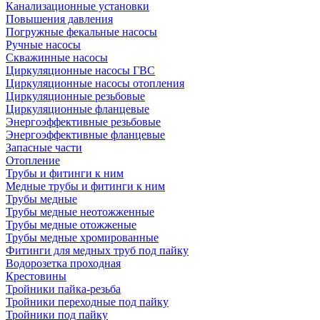
Канализационные установки
Повышения давления
Погружные фекальные насосы
Ручные насосы
Скважинные насосы
Циркуляционные насосы ГВС
Циркуляционные насосы отопления
Циркуляционные резьбовые
Циркуляционные фланцевые
Энергоэффективные резьбовые
Энергоэффективные фланцевые
Запасные части
Отопление
Трубы и фитинги к ним
Медные трубы и фитинги к ним
Трубы медные
Трубы медные неотожженные
Трубы медные отожженые
Трубы медные хромированные
Фитинги для медных труб под пайку
Водорозетка проходная
Крестовины
Тройники пайка-резьба
Тройники переходные под пайку
Тройники под пайку