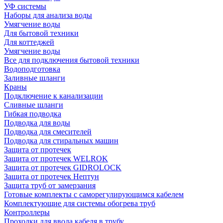
УФ системы
Наборы для анализа воды
Умягчение воды
Для бытовой техники
Для коттеджей
Умягчение воды
Все для подключения бытовой техники
Водоподготовка
Заливные шланги
Краны
Подключение к канализации
Сливные шланги
Гибкая подводка
Подводка для воды
Подводка для смесителей
Подводка для стиральных машин
Защита от протечек
Защита от протечек WELROK
Защита от протечек GIDROLOCK
Защита от протечек Нептун
Защита труб от замерзания
Готовые комплекты с саморегулирующимся кабелем
Комплектующие для системы обогрева труб
Контроллеры
Проходки для ввода кабеля в трубу