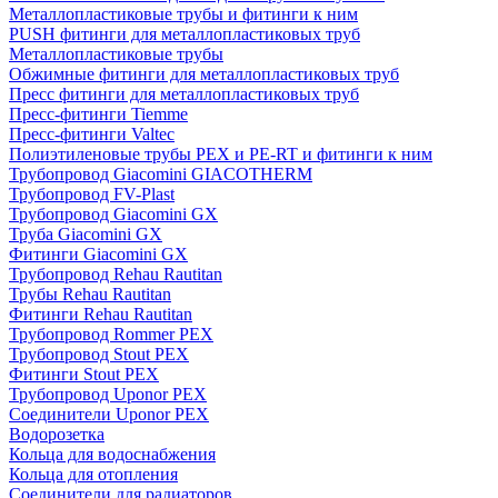
Металлопластиковые трубы и фитинги к ним
PUSH фитинги для металлопластиковых труб
Металлопластиковые трубы
Обжимные фитинги для металлопластиковых труб
Пресс фитинги для металлопластиковых труб
Пресс-фитинги Tiemme
Пресс-фитинги Valtec
Полиэтиленовые трубы PEX и PE-RT и фитинги к ним
Трубопровод Giacomini GIACOTHERM
Трубопровод FV-Plast
Трубопровод Giacomini GX
Труба Giacomini GX
Фитинги Giacomini GX
Трубопровод Rehau Rautitan
Трубы Rehau Rautitan
Фитинги Rehau Rautitan
Трубопровод Rommer PEX
Трубопровод Stout PEX
Фитинги Stout PEX
Трубопровод Uponor PEX
Соединители Uponor PEX
Водорозетка
Кольца для водоснабжения
Кольца для отопления
Соединители для радиаторов