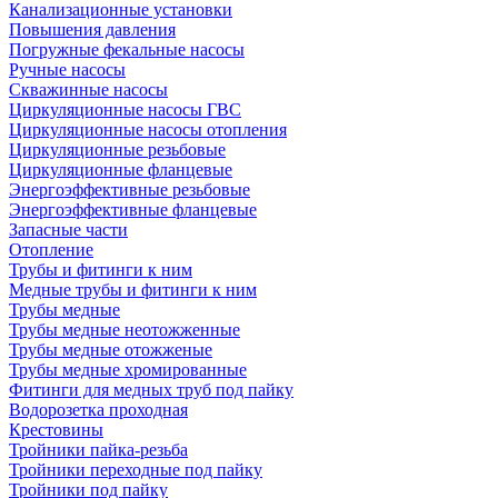
Канализационные установки
Повышения давления
Погружные фекальные насосы
Ручные насосы
Скважинные насосы
Циркуляционные насосы ГВС
Циркуляционные насосы отопления
Циркуляционные резьбовые
Циркуляционные фланцевые
Энергоэффективные резьбовые
Энергоэффективные фланцевые
Запасные части
Отопление
Трубы и фитинги к ним
Медные трубы и фитинги к ним
Трубы медные
Трубы медные неотожженные
Трубы медные отожженые
Трубы медные хромированные
Фитинги для медных труб под пайку
Водорозетка проходная
Крестовины
Тройники пайка-резьба
Тройники переходные под пайку
Тройники под пайку