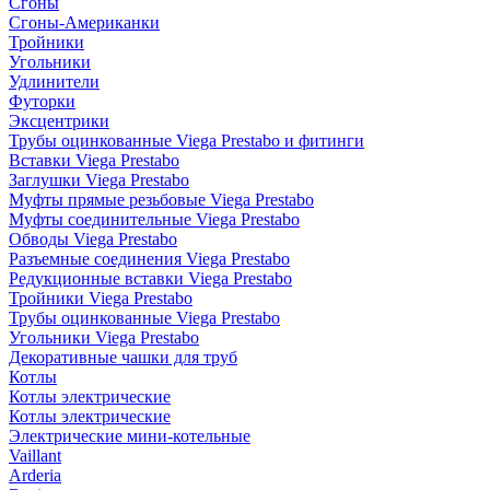
Сгоны
Сгоны-Американки
Тройники
Угольники
Удлинители
Футорки
Эксцентрики
Трубы оцинкованные Viega Prestabo и фитинги
Вставки Viega Prestabo
Заглушки Viega Prestabo
Муфты прямые резьбовые Viega Prestabo
Муфты соединительные Viega Prestabo
Обводы Viega Prestabo
Разъемные соединения Viega Prestabo
Редукционные вставки Viega Prestabo
Тройники Viega Prestabo
Трубы оцинкованные Viega Prestabo
Угольники Viega Prestabo
Декоративные чашки для труб
Котлы
Котлы электрические
Котлы электрические
Электрические мини-котельные
Vaillant
Arderia