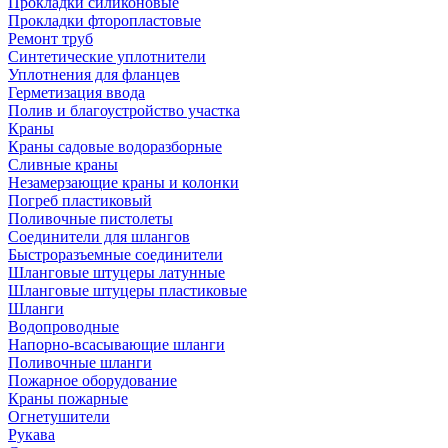
Прокладки силиконовые
Прокладки фторопластовые
Ремонт труб
Синтетические уплотнители
Уплотнения для фланцев
Герметизация ввода
Полив и благоустройство участка
Краны
Краны садовые водоразборные
Сливные краны
Незамерзающие краны и колонки
Погреб пластиковый
Поливочные пистолеты
Соединители для шлангов
Быстроразъемные соединители
Шланговые штуцеры латунные
Шланговые штуцеры пластиковые
Шланги
Водопроводные
Напорно-всасывающие шланги
Поливочные шланги
Пожарное оборудование
Краны пожарные
Огнетушители
Рукава