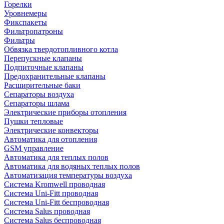
Горелки
Уровнемеры
Фикспакеты
Фильтропатроны
Фильтры
Обвязка твердотопливного котла
Перепускные клапаны
Подпиточные клапаны
Предохранительные клапаны
Расширительные баки
Сепараторы воздуха
Сепараторы шлама
Электрические приборы отопления
Пушки тепловые
Электрические конвекторы
Автоматика для отопления
GSM управление
Автоматика для теплых полов
Автоматика для водяных теплых полов
Автоматизация температуры воздуха
Система Kromwell проводная
Система Uni-Fitt проводная
Система Uni-Fitt беспроводная
Система Salus проводная
Система Salus беспроводная