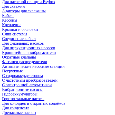
Для насосной станции Esybox
Для скважин
Адаптеры для скважины
Кабель
Кессоны
Крепление
Крышки и оголовки
Слив системы
Соединение кабеля
Для фекальных насосов
Для циркуляционных насосов
Кронштейны и виброгасители
Обратные клапаны
Фитинги распределители
Автоматические насосные станции
Погружные
С гидроаккумулятором
С частотным преобразователем
С электронной автоматикой
Вибрационные насосы
Гидроаккумуляторы
Горизонтальные насосы
Для колодцев и открытых водоёмов
Для конденсата
Дренажные насосы