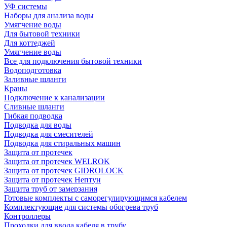
УФ системы
Наборы для анализа воды
Умягчение воды
Для бытовой техники
Для коттеджей
Умягчение воды
Все для подключения бытовой техники
Водоподготовка
Заливные шланги
Краны
Подключение к канализации
Сливные шланги
Гибкая подводка
Подводка для воды
Подводка для смесителей
Подводка для стиральных машин
Защита от протечек
Защита от протечек WELROK
Защита от протечек GIDROLOCK
Защита от протечек Нептун
Защита труб от замерзания
Готовые комплекты с саморегулирующимся кабелем
Комплектующие для системы обогрева труб
Контроллеры
Проходки для ввода кабеля в трубу