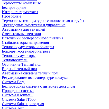
Термостаты комнатные
Беспроводные
Интернет термостаты
Проводные
Термостаты температуры теплоносителя и трубы
Трехходовые смесители и управление
Автоматика для вентилей
Смесительные вентили
Источники бесперебойного питания
Стабилизаторы напряжения
Теплоаккумуляторы и бойлеры
Бойлеры косвенного нагрева
Теплоаккумуляторы
Теплоносители
Отопление Теплый пол
Водяной теплый пол
Автоматика системы теплый пол
Регулирование по температуре воздуха
Система Berg
Беспроводная система с интернет доступом
Проводная система
Система Kromwell
Система Salus iT600
Система Salus проводная
Система Tech