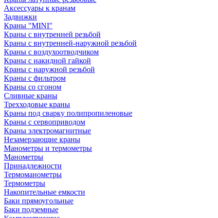
Аксессуары к кранам
Задвижки
Краны "MINI"
Краны с внутренней резьбой
Краны с внутренней-наружной резьбой
Краны с воздухоотводчиком
Краны с накидной гайкой
Краны с наружной резьбой
Краны с фильтром
Краны со сгоном
Сливные краны
Трехходовые краны
Краны под сварку полипропиленовые
Краны с сервоприводом
Краны электромагнитные
Незамерзающие краны
Манометры и термометры
Манометры
Принадлежности
Термоманометры
Термометры
Накопительные емкости
Баки прямоугольные
Баки подземные