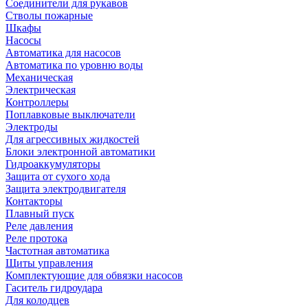
Соединители для рукавов
Стволы пожарные
Шкафы
Насосы
Автоматика для насосов
Автоматика по уровню воды
Механическая
Электрическая
Контроллеры
Поплавковые выключатели
Электроды
Для агрессивных жидкостей
Блоки электронной автоматики
Гидроаккумуляторы
Защита от сухого хода
Защита электродвигателя
Контакторы
Плавный пуск
Реле давления
Реле протока
Частотная автоматика
Щиты управления
Комплектующие для обвязки насосов
Гаситель гидроудара
Для колодцев