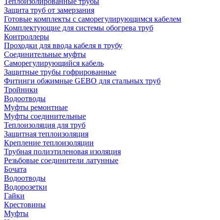
Теплоизолированные трубы
Защита труб от замерзания
Готовые комплекты с саморегулирующимся кабелем
Комплектующие для системы обогрева труб
Контроллеры
Проходки для ввода кабеля в трубу
Соединительные муфты
Саморегулирующийся кабель
Защитные трубы гофрированные
Фитинги обжимные GEBO для стальных труб
Тройники
Водоотводы
Муфты ремонтные
Муфты соединительные
Теплоизоляция для труб
Защитная теплоизоляция
Крепление теплоизоляции
Трубная полиэтиленовая изоляция
Резьбовые соединители латунные
Бочата
Водоотводы
Водорозетки
Гайки
Крестовины
Муфты