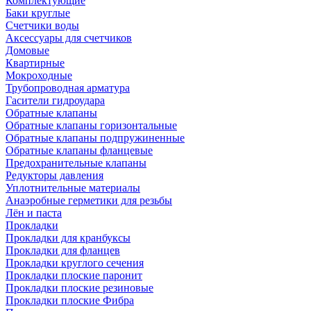
Комплектующие
Баки круглые
Счетчики воды
Аксессуары для счетчиков
Домовые
Квартирные
Мокроходные
Трубопроводная арматура
Гасители гидроудара
Обратные клапаны
Обратные клапаны горизонтальные
Обратные клапаны подпружиненные
Обратные клапаны фланцевые
Предохранительные клапаны
Редукторы давления
Уплотнительные материалы
Анаэробные герметики для резьбы
Лён и паста
Прокладки
Прокладки для кранбуксы
Прокладки для фланцев
Прокладки круглого сечения
Прокладки плоские паронит
Прокладки плоские резиновые
Прокладки плоские Фибра