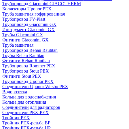
Трубопровод Giacomini GIACOTHERM
Коллекторы Uponor PEX
Труба защитная гофрированная
Трубопровод FV-Plast
Трубопровод Giacomini GX
Инструмент Giacomini GX
Трубы Giacomini GX
Фитинги Giacomini GX
Труба защитная
Трубопровод Rehau Rautitan
Трубы Rehau Rautitan
Фитинги Rehau Rautitan
Трубопровод Rommer PEX
Трубопровод Stout PEX
Фитинги Stout PEX
Трубопровод Uponor PEX
Соединители Uponor Wirsbo PEX
Водорозетка
Кольца для водоснабжения
Кольца для отопления
Соединители для радиаторов
Соединитель PEX-PEX
Тройник PEX
Тройник PEX-резьба ВР
Тройник PEX-резьба НР