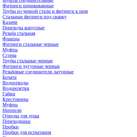
Муфты соединительные
Фитинги оцинкованные
Трубы из черной стали и фитинги к ним
Стальные фитинги под сварку
Калачи
Переходы конусные
Резьба стальная
Фланцы
Фитинги стальные черные
Муфты
Сгоны
Трубы стальные черные
Фитинги чугунные черные
Резьбовые соединители латунные
Бочата
Водоотводы
Водорозетки
Гайки
Крестовины
Муфты
Ниппели
Отводы для душа
Переходники
Пробки
Пробки для испытания