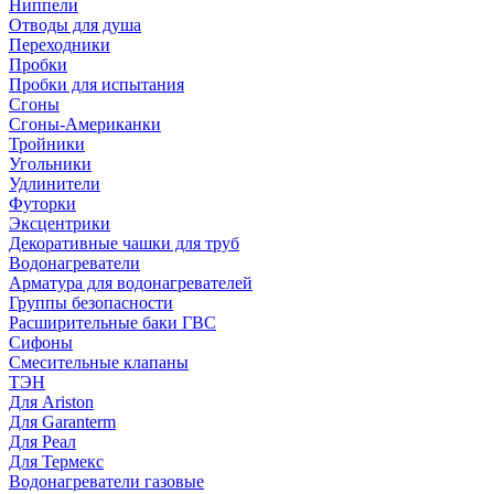
Ниппели
Отводы для душа
Переходники
Пробки
Пробки для испытания
Сгоны
Сгоны-Американки
Тройники
Угольники
Удлинители
Футорки
Эксцентрики
Декоративные чашки для труб
Водонагреватели
Арматура для водонагревателей
Группы безопасности
Расширительные баки ГВС
Сифоны
Смесительные клапаны
ТЭН
Для Ariston
Для Garanterm
Для Реал
Для Термекс
Водонагреватели газовые