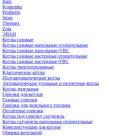
Baxi
Kotitonttu
Protherm
Stout
Thermex
Zota
ЭВАН
Котлы газовые
Котлы газовые напольные отопительные
Котлы газовые напольные+ГВС
Котлы газовые настенные отопительные
Котлы газовые настенные+ГВС
Котлы твердотопливные
Классические котлы
Полуавтоматические котлы
Автоматические угольные и пеллетные котлы
Котлы дизельные
Горелки для котлов
Газовые горелки
Горелки для дизельного топлива
Пеллетные горелки
Котлы под горелку газ/дизель
Котлы газ\дизель напольные отопительные
Комплектующие для котлов
Обвязка котельной