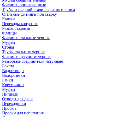
Муфты соединительные
Фитинги оцинкованные
Трубы из черной стали и фитинги к ним
Стальные фитинги под сварку
Калачи
Переходы конусные
Резьба стальная
Фланцы
Фитинги стальные черные
Муфты
Сгоны
Трубы стальные черные
Фитинги чугунные черные
Резьбовые соединители латунные
Бочата
Водоотводы
Водорозетки
Гайки
Крестовины
Муфты
Ниппели
Отводы для душа
Переходники
Пробки
Пробки для испытания