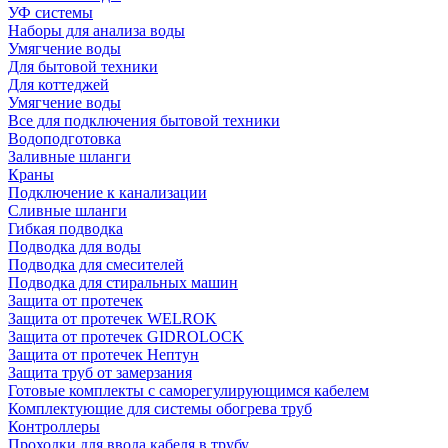
УФ системы
Наборы для анализа воды
Умягчение воды
Для бытовой техники
Для коттеджей
Умягчение воды
Все для подключения бытовой техники
Водоподготовка
Заливные шланги
Краны
Подключение к канализации
Сливные шланги
Гибкая подводка
Подводка для воды
Подводка для смесителей
Подводка для стиральных машин
Защита от протечек
Защита от протечек WELROK
Защита от протечек GIDROLOCK
Защита от протечек Нептун
Защита труб от замерзания
Готовые комплекты с саморегулирующимся кабелем
Комплектующие для системы обогрева труб
Контроллеры
Проходки для ввода кабеля в трубу