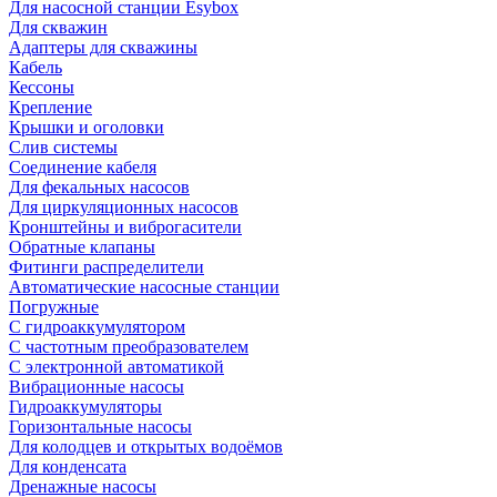
Для насосной станции Esybox
Для скважин
Адаптеры для скважины
Кабель
Кессоны
Крепление
Крышки и оголовки
Слив системы
Соединение кабеля
Для фекальных насосов
Для циркуляционных насосов
Кронштейны и виброгасители
Обратные клапаны
Фитинги распределители
Автоматические насосные станции
Погружные
С гидроаккумулятором
С частотным преобразователем
С электронной автоматикой
Вибрационные насосы
Гидроаккумуляторы
Горизонтальные насосы
Для колодцев и открытых водоёмов
Для конденсата
Дренажные насосы