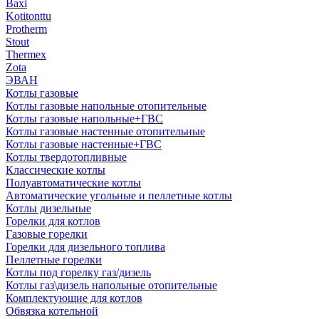
Baxi
Kotitonttu
Protherm
Stout
Thermex
Zota
ЭВАН
Котлы газовые
Котлы газовые напольные отопительные
Котлы газовые напольные+ГВС
Котлы газовые настенные отопительные
Котлы газовые настенные+ГВС
Котлы твердотопливные
Классические котлы
Полуавтоматические котлы
Автоматические угольные и пеллетные котлы
Котлы дизельные
Горелки для котлов
Газовые горелки
Горелки для дизельного топлива
Пеллетные горелки
Котлы под горелку газ/дизель
Котлы газ\дизель напольные отопительные
Комплектующие для котлов
Обвязка котельной