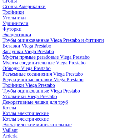
Сгоны
Сгоны-Американки
Тройники
Угольники
Удлинители
Футорки
Эксцентрики
Трубы оцинкованные Viega Prestabo и фитинги
Вставки Viega Prestabo
Заглушки Viega Prestabo
Муфты прямые резьбовые Viega Prestabo
Муфты соединительные Viega Prestabo
Обводы Viega Prestabo
Разъемные соединения Viega Prestabo
Редукционные вставки Viega Prestabo
Тройники Viega Prestabo
Трубы оцинкованные Viega Prestabo
Угольники Viega Prestabo
Декоративные чашки для труб
Котлы
Котлы электрические
Котлы электрические
Электрические мини-котельные
Vaillant
Arderia