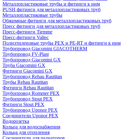
Металлопластиковые трубы и фитинги к ним
PUSH фитинги для металлопластиковых труб
Металлопластиковые трубы
Обжимные фитинги для металлопластиковых труб
Пресс фитинги для металлопластиковых труб
Пресс-фитинги Tiemme
Пресс-фитинги Valtec
Полиэтиленовые трубы PEX и PE-RT и фитинги к ним
Трубопровод Giacomini GIACOTHERM
Трубопровод FV-Plast
Трубопровод Giacomini GX
Труба Giacomini GX
Фитинги Giacomini GX
Трубопровод Rehau Rautitan
Трубы Rehau Rautitan
Фитинги Rehau Rautitan
Трубопровод Rommer PEX
Трубопровод Stout PEX
Фитинги Stout PEX
Трубопровод Uponor PEX
Соединители Uponor PEX
Водорозетка
Кольца для водоснабжения
Кольца для отопления
Соединители для радиаторов