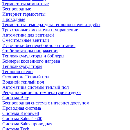
Термостаты комнатные
Беспроводные
Интернет термостаты
Проводные
Термостаты температуры теплоносителя и трубы
Трехходовые смесители и управление
Автоматика для вентилей
Смесительные вентили
Источники бесперебойного питания
Стабилизаторы напряжения
Теплоаккумуляторы и бойлеры
Бойлеры косвенного нагрева
Теплоаккумуляторы
Теплоносители
Отопление Теплый пол
Водяной теплый пол
Автоматика системы теплый пол
Регулирование по температуре воздуха
Система Berg
Беспроводная система с интернет доступом
Проводная система
Система Kromwell
Система Salus iT600
Система Salus проводная
Система Tech