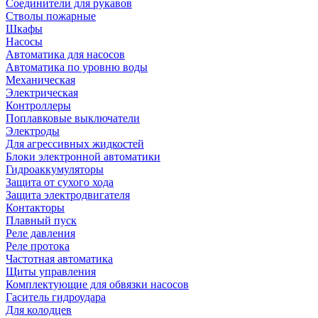
Соединители для рукавов
Стволы пожарные
Шкафы
Насосы
Автоматика для насосов
Автоматика по уровню воды
Механическая
Электрическая
Контроллеры
Поплавковые выключатели
Электроды
Для агрессивных жидкостей
Блоки электронной автоматики
Гидроаккумуляторы
Защита от сухого хода
Защита электродвигателя
Контакторы
Плавный пуск
Реле давления
Реле протока
Частотная автоматика
Щиты управления
Комплектующие для обвязки насосов
Гаситель гидроудара
Для колодцев