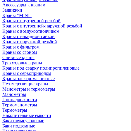
Аксессуары к кранам
Задвижки
Краны "MINI"
Краны с внутренней резьбой
Краны с внутренней-наружной резьбой
Краны с воздухоотводчиком
Краны с накидной гайкой
Краны с наружной резьбой
Краны с фильтром
Краны со сгоном
Сливные краны
Трехходовые краны
Краны под сварку полипропиленовые
Краны с сервоприводом
Краны электромагнитные
Незамерзающие краны
Манометры и термометры
Манометры
Принадлежности
Термоманометры
Термометры
Накопительные емкости
Баки прямоугольные
Баки подземные