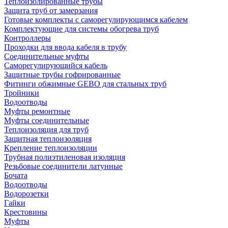
Теплоизолированные трубы
Защита труб от замерзания
Готовые комплекты с саморегулирующимся кабелем
Комплектующие для системы обогрева труб
Контроллеры
Проходки для ввода кабеля в трубу
Соединительные муфты
Саморегулирующийся кабель
Защитные трубы гофрированные
Фитинги обжимные GEBO для стальных труб
Тройники
Водоотводы
Муфты ремонтные
Муфты соединительные
Теплоизоляция для труб
Защитная теплоизоляция
Крепление теплоизоляции
Трубная полиэтиленовая изоляция
Резьбовые соединители латунные
Бочата
Водоотводы
Водорозетки
Гайки
Крестовины
Муфты