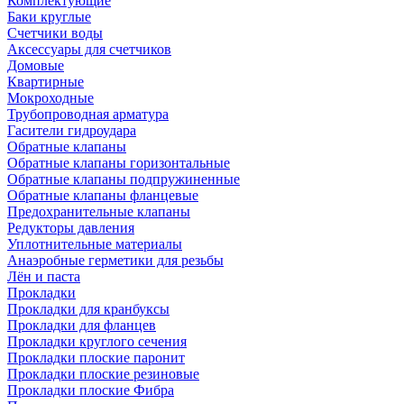
Комплектующие
Баки круглые
Счетчики воды
Аксессуары для счетчиков
Домовые
Квартирные
Мокроходные
Трубопроводная арматура
Гасители гидроудара
Обратные клапаны
Обратные клапаны горизонтальные
Обратные клапаны подпружиненные
Обратные клапаны фланцевые
Предохранительные клапаны
Редукторы давления
Уплотнительные материалы
Анаэробные герметики для резьбы
Лён и паста
Прокладки
Прокладки для кранбуксы
Прокладки для фланцев
Прокладки круглого сечения
Прокладки плоские паронит
Прокладки плоские резиновые
Прокладки плоские Фибра