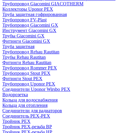
Трубопровод Giacomini GIACOTHERM
Коллекторы Uponor PEX
Труба защитная гофрированная
Трубопровод FV-Plast
Трубопровод Giacomini GX
Инструмент Giacomini GX
Трубы Giacomini GX
Фитинги Giacomini GX
Труба защитная
Трубопровод Rehau Rautitan
Трубы Rehau Rautitan
Фитинги Rehau Rautitan
Трубопровод Rommer PEX
Трубопровод Stout PEX
Фитинги Stout PEX
Трубопровод Uponor PEX
Соединители Uponor Wirsbo PEX
Водорозетка
Кольца для водоснабжения
Кольца для отопления
Соединители для радиаторов
Соединитель PEX-PEX
Тройник PEX
Тройник PEX-резьба ВР
Тройник PEX-резьба НР