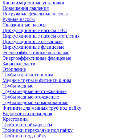
Канализационные установки
Повышения давления
Погружные фекальные насосы
Ручные насосы
Скважинные насосы
Циркуляционные насосы ГВС
Циркуляционные насосы отопления
Циркуляционные резьбовые
Циркуляционные фланцевые
Энергоэффективные резьбовые
Энергоэффективные фланцевые
Запасные части
Отопление
Трубы и фитинги к ним
Медные трубы и фитинги к ним
Трубы медные
Трубы медные неотожженные
Трубы медные отожженые
Трубы медные хромированные
Фитинги для медных труб под пайку
Водорозетка проходная
Крестовины
Тройники пайка-резьба
Тройники переходные под пайку
Тройники под пайку