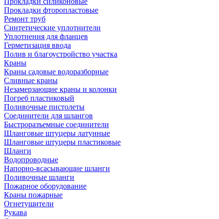
Прокладки силиконовые
Прокладки фторопластовые
Ремонт труб
Синтетические уплотнители
Уплотнения для фланцев
Герметизация ввода
Полив и благоустройство участка
Краны
Краны садовые водоразборные
Сливные краны
Незамерзающие краны и колонки
Погреб пластиковый
Поливочные пистолеты
Соединители для шлангов
Быстроразъемные соединители
Шланговые штуцеры латунные
Шланговые штуцеры пластиковые
Шланги
Водопроводные
Напорно-всасывающие шланги
Поливочные шланги
Пожарное оборудование
Краны пожарные
Огнетушители
Рукава