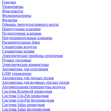
Горелки
Уровнемеры
Фикспакеты
Фильтропатроны
Фильтры
Обвязка твердотопливного котла
Перепускные клапаны
Подпиточные клапаны
Предохранительные клапаны
Расширительные баки
Сепараторы воздуха
Сепараторы шлама
Электрические приборы отопления
Пушки тепловые
Электрические конвекторы
Автоматика для отопления
GSM управление
Автоматика для теплых полов
Автоматика для водяных теплых полов
Автоматизация температуры воздуха
Система Kromwell проводная
Система Uni-Fitt проводная
Система Uni-Fitt беспроводная
Система Salus проводная
Система Salus беспроводная