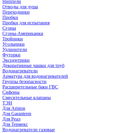
Ниппели
Отводы для душа
Переходники
Пробки
Пробки для испытания
Сгоны
Сгоны-Американки
Тройники
Угольники
Удлинители
Футорки
Эксцентрики
Декоративные чашки для труб
Водонагреватели
Арматура для водонагревателей
Группы безопасности
Расширительные баки ГВС
Сифоны
Смесительные клапаны
ТЭН
Для Ariston
Для Garanterm
Для Реал
Для Термекс
Водонагреватели газовые