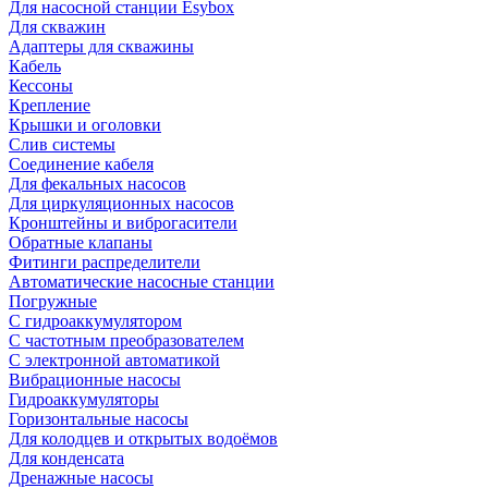
Для насосной станции Esybox
Для скважин
Адаптеры для скважины
Кабель
Кессоны
Крепление
Крышки и оголовки
Слив системы
Соединение кабеля
Для фекальных насосов
Для циркуляционных насосов
Кронштейны и виброгасители
Обратные клапаны
Фитинги распределители
Автоматические насосные станции
Погружные
С гидроаккумулятором
С частотным преобразователем
С электронной автоматикой
Вибрационные насосы
Гидроаккумуляторы
Горизонтальные насосы
Для колодцев и открытых водоёмов
Для конденсата
Дренажные насосы