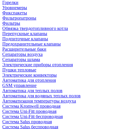
Горелки
Уровнемеры
Фикспакеты
Фильтропатроны
Фильтры
Обвязка твердотопливного котла
Перепускные клапаны
Подпиточные клапаны
Предохранительные клапаны
Расширительные баки
Сепараторы воздуха
Сепараторы шлама
Электрические приборы отопления
Пушки тепловые
Электрические конвекторы
Автоматика для отопления
GSM управление
Автоматика для теплых полов
Автоматика для водяных теплых полов
Автоматизация температуры воздуха
Система Kromwell проводная
Система Uni-Fitt проводная
Система Uni-Fitt беспроводная
Система Salus проводная
Система Salus беспроводная