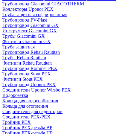
Трубопровод Giacomini GIACOTHERM
Коллекторы Uponor PEX
Труба защитная гофрированная
Трубопровод FV-Plast
Трубопровод Giacomini GX
Инструмент Giacomini GX
Трубы Giacomini GX
Фитинги Giacomini GX
Труба защитная
Трубопровод Rehau Rautitan
Трубы Rehau Rautitan
Фитинги Rehau Rautitan
Трубопровод Rommer PEX
Трубопровод Stout PEX
Фитинги Stout PEX
Трубопровод Uponor PEX
Соединители Uponor Wirsbo PEX
Водорозетка
Кольца для водоснабжения
Кольца для отопления
Соединители для радиаторов
Соединитель PEX-PEX
Тройник PEX
Тройник PEX-резьба ВР
Тройник PEX-резьба НР