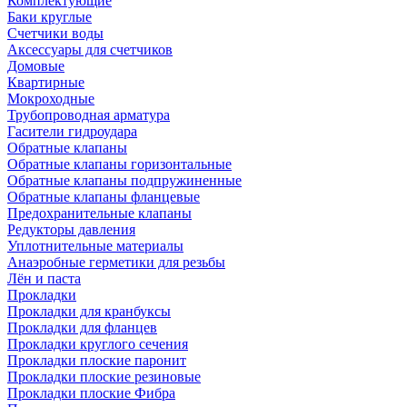
Комплектующие
Баки круглые
Счетчики воды
Аксессуары для счетчиков
Домовые
Квартирные
Мокроходные
Трубопроводная арматура
Гасители гидроудара
Обратные клапаны
Обратные клапаны горизонтальные
Обратные клапаны подпружиненные
Обратные клапаны фланцевые
Предохранительные клапаны
Редукторы давления
Уплотнительные материалы
Анаэробные герметики для резьбы
Лён и паста
Прокладки
Прокладки для кранбуксы
Прокладки для фланцев
Прокладки круглого сечения
Прокладки плоские паронит
Прокладки плоские резиновые
Прокладки плоские Фибра