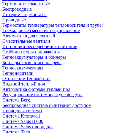
Термостаты комнатные
Беспроводные
Интернет термостаты
Проводные
Термостаты температуры теплоносителя и трубы
Трехходовые смесители и управление
Автоматика для вентилей
Смесительные вентили
Источники бесперебойного питания
Стабилизаторы напряжения
Теплоаккумуляторы и бойлеры
Бойлеры косвенного нагрева
Теплоаккумуляторы
Теплоносители
Отопление Теплый пол
Водяной теплый пол
Автоматика системы теплый пол
Регулирование по температуре воздуха
Система Berg
Беспроводная система с интернет доступом
Проводная система
Система Kromwell
Система Salus iT600
Система Salus проводная
Система Tech