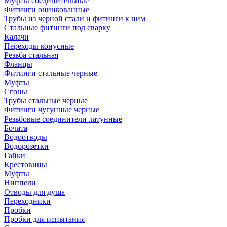
Муфты соединительные
Фитинги оцинкованные
Трубы из черной стали и фитинги к ним
Стальные фитинги под сварку
Калачи
Переходы конусные
Резьба стальная
Фланцы
Фитинги стальные черные
Муфты
Сгоны
Трубы стальные черные
Фитинги чугунные черные
Резьбовые соединители латунные
Бочата
Водоотводы
Водорозетки
Гайки
Крестовины
Муфты
Ниппели
Отводы для душа
Переходники
Пробки
Пробки для испытания