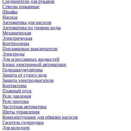
Соединители для рукавов
Стволы пожарные
Шкафы
Насосы
Автоматика для насосов
Автоматика по уровню воды
Механическая
Электрическая
Контроллеры
Поплавковые выключатели
Электроды
Для агрессивных жидкостей
Блоки электронной автоматики
Гидроаккумуляторы
Защита от сухого хода
Защита электродвигателя
Контакторы
Плавный пуск
Реле давления
Реле протока
Частотная автоматика
Щиты управления
Комплектующие для обвязки насосов
Гаситель гидроудара
Для колодцев