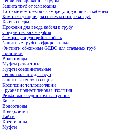
Теплоизолированные трубы
Защита труб от замерзания
Готовые комплекты с саморегулирующимся кабелем
Комплектующие для системы обогрева труб
Контроллеры
Проходки для ввода кабеля в трубу
Соединительные муфты
Саморегулирующийся кабель
Защитные трубы гофрированные
Фитинги обжимные GEBO для стальных труб
Тройники
Водоотводы
Муфты ремонтные
Муфты соединительные
Теплоизоляция для труб
Защитная теплоизоляция
Крепление теплоизоляции
Трубная полиэтиленовая изоляция
Резьбовые соединители латунные
Бочата
Водоотводы
Водорозетки
Гайки
Крестовины
Муфты