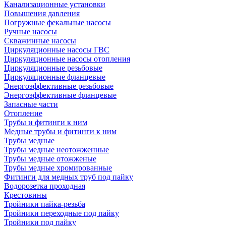
Канализационные установки
Повышения давления
Погружные фекальные насосы
Ручные насосы
Скважинные насосы
Циркуляционные насосы ГВС
Циркуляционные насосы отопления
Циркуляционные резьбовые
Циркуляционные фланцевые
Энергоэффективные резьбовые
Энергоэффективные фланцевые
Запасные части
Отопление
Трубы и фитинги к ним
Медные трубы и фитинги к ним
Трубы медные
Трубы медные неотожженные
Трубы медные отожженые
Трубы медные хромированные
Фитинги для медных труб под пайку
Водорозетка проходная
Крестовины
Тройники пайка-резьба
Тройники переходные под пайку
Тройники под пайку