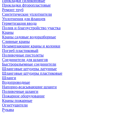
Прокладки силиконовые
Прокладки фторопластовые
Ремонт труб
Синтетические уплотнители
Уплотнения для фланцев
Герметизация ввода
Полив и благоустройство участка
Краны
Краны садовые водоразборные
Сливные краны
Незамерзающие краны и колонки
Погреб пластиковый
Поливочные пистолеты
Соединители для шлангов
Быстроразъемные соединители
Шланговые штуцеры латунные
Шланговые штуцеры пластиковые
Шланги
Водопроводные
Напорно-всасывающие шланги
Поливочные шланги
Пожарное оборудование
Краны пожарные
Огнетушители
Рукава