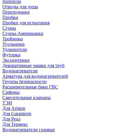
Ниппели
Отводы для душа
Переходники
Пробки
Пробки для испытания
Сгоны
Сгоны-Американки
Тройники
Угольники
Удлинители
Футорки
Эксцентрики
Декоративные чашки для труб
Водонагреватели
Арматура для водонагревателей
Группы безопасности
Расширительные баки ГВС
Сифоны
Смесительные клапаны
ТЭН
Для Ariston
Для Garanterm
Для Реал
Для Термекс
Водонагреватели газовые