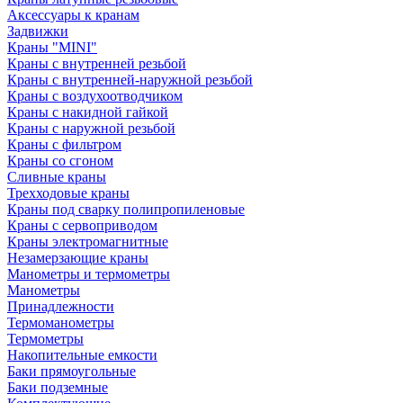
Аксессуары к кранам
Задвижки
Краны "MINI"
Краны с внутренней резьбой
Краны с внутренней-наружной резьбой
Краны с воздухоотводчиком
Краны с накидной гайкой
Краны с наружной резьбой
Краны с фильтром
Краны со сгоном
Сливные краны
Трехходовые краны
Краны под сварку полипропиленовые
Краны с сервоприводом
Краны электромагнитные
Незамерзающие краны
Манометры и термометры
Манометры
Принадлежности
Термоманометры
Термометры
Накопительные емкости
Баки прямоугольные
Баки подземные