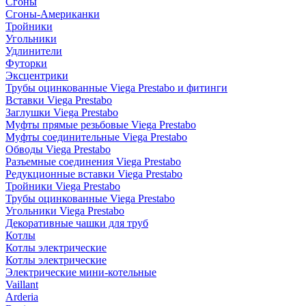
Сгоны
Сгоны-Американки
Тройники
Угольники
Удлинители
Футорки
Эксцентрики
Трубы оцинкованные Viega Prestabo и фитинги
Вставки Viega Prestabo
Заглушки Viega Prestabo
Муфты прямые резьбовые Viega Prestabo
Муфты соединительные Viega Prestabo
Обводы Viega Prestabo
Разъемные соединения Viega Prestabo
Редукционные вставки Viega Prestabo
Тройники Viega Prestabo
Трубы оцинкованные Viega Prestabo
Угольники Viega Prestabo
Декоративные чашки для труб
Котлы
Котлы электрические
Котлы электрические
Электрические мини-котельные
Vaillant
Arderia