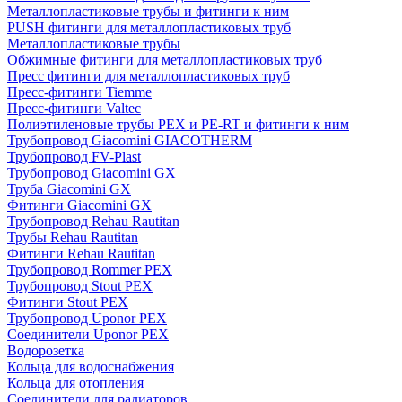
Металлопластиковые трубы и фитинги к ним
PUSH фитинги для металлопластиковых труб
Металлопластиковые трубы
Обжимные фитинги для металлопластиковых труб
Пресс фитинги для металлопластиковых труб
Пресс-фитинги Tiemme
Пресс-фитинги Valtec
Полиэтиленовые трубы PEX и PE-RT и фитинги к ним
Трубопровод Giacomini GIACOTHERM
Трубопровод FV-Plast
Трубопровод Giacomini GX
Труба Giacomini GX
Фитинги Giacomini GX
Трубопровод Rehau Rautitan
Трубы Rehau Rautitan
Фитинги Rehau Rautitan
Трубопровод Rommer PEX
Трубопровод Stout PEX
Фитинги Stout PEX
Трубопровод Uponor PEX
Соединители Uponor PEX
Водорозетка
Кольца для водоснабжения
Кольца для отопления
Соединители для радиаторов