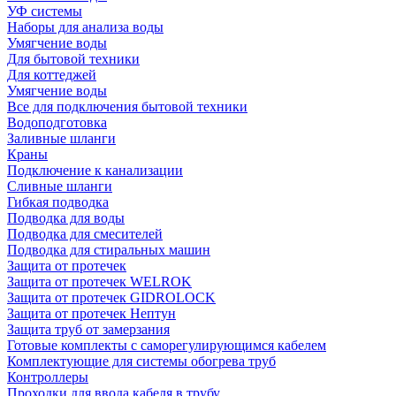
УФ системы
Наборы для анализа воды
Умягчение воды
Для бытовой техники
Для коттеджей
Умягчение воды
Все для подключения бытовой техники
Водоподготовка
Заливные шланги
Краны
Подключение к канализации
Сливные шланги
Гибкая подводка
Подводка для воды
Подводка для смесителей
Подводка для стиральных машин
Защита от протечек
Защита от протечек WELROK
Защита от протечек GIDROLOCK
Защита от протечек Нептун
Защита труб от замерзания
Готовые комплекты с саморегулирующимся кабелем
Комплектующие для системы обогрева труб
Контроллеры
Проходки для ввода кабеля в трубу