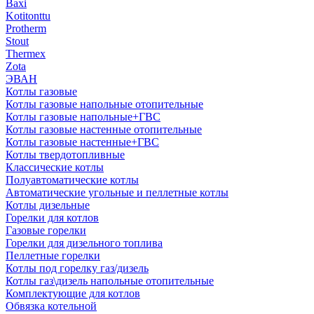
Baxi
Kotitonttu
Protherm
Stout
Thermex
Zota
ЭВАН
Котлы газовые
Котлы газовые напольные отопительные
Котлы газовые напольные+ГВС
Котлы газовые настенные отопительные
Котлы газовые настенные+ГВС
Котлы твердотопливные
Классические котлы
Полуавтоматические котлы
Автоматические угольные и пеллетные котлы
Котлы дизельные
Горелки для котлов
Газовые горелки
Горелки для дизельного топлива
Пеллетные горелки
Котлы под горелку газ/дизель
Котлы газ\дизель напольные отопительные
Комплектующие для котлов
Обвязка котельной