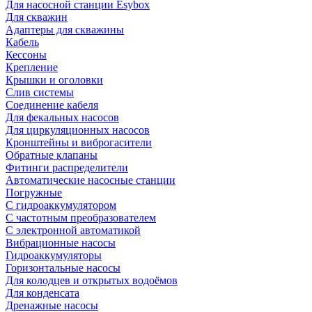
Для насосной станции Esybox
Для скважин
Адаптеры для скважины
Кабель
Кессоны
Крепление
Крышки и оголовки
Слив системы
Соединение кабеля
Для фекальных насосов
Для циркуляционных насосов
Кронштейны и виброгасители
Обратные клапаны
Фитинги распределители
Автоматические насосные станции
Погружные
С гидроаккумулятором
С частотным преобразователем
С электронной автоматикой
Вибрационные насосы
Гидроаккумуляторы
Горизонтальные насосы
Для колодцев и открытых водоёмов
Для конденсата
Дренажные насосы