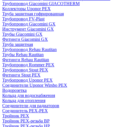
Трубопровод Giacomini GIACOTHERM
Коллекторы Uponor PEX
Труба защитная гофрированная
Трубопровод FV-Plast
Трубопровод Giacomini GX
Инструмент Giacomini GX
Трубы Giacomini GX
Фитинги Giacomini GX
Труба защитная
Трубопровод Rehau Rautitan
Трубы Rehau Rautitan
Фитинги Rehau Rautitan
Трубопровод Rommer PEX
Трубопровод Stout PEX
Фитинги Stout PEX
Трубопровод Uponor PEX
Соединители Uponor Wirsbo PEX
Водорозетка
Кольца для водоснабжения
Кольца для отопления
Соединители для радиаторов
Соединитель PEX-PEX
Тройник PEX
Тройник PEX-резьба ВР
Тройник PEX-резьба НР