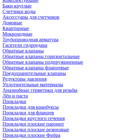
Комплектующие
Баки круглые
Счетчики воды
Аксессуары для счетчиков
Домовые
Квартирные
Мокроходные
Трубопроводная арматура
Гасители гидроудара
Обратные клапаны
Обратные клапаны горизонтальные
Обратные клапаны подпружиненные
Обратные клапаны фланцевые
Предохранительные клапаны
Редукторы давления
Уплотнительные материалы
Анаэробные герметики для резьбы
Лён и паста
Прокладки
Прокладки для кранбуксы
Прокладки для фланцев
Прокладки круглого сечения
Прокладки плоские паронит
Прокладки плоские резиновые
Прокладки плоские Фибра