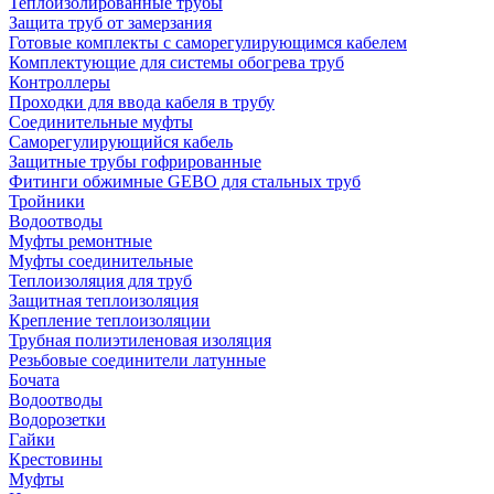
Теплоизолированные трубы
Защита труб от замерзания
Готовые комплекты с саморегулирующимся кабелем
Комплектующие для системы обогрева труб
Контроллеры
Проходки для ввода кабеля в трубу
Соединительные муфты
Саморегулирующийся кабель
Защитные трубы гофрированные
Фитинги обжимные GEBO для стальных труб
Тройники
Водоотводы
Муфты ремонтные
Муфты соединительные
Теплоизоляция для труб
Защитная теплоизоляция
Крепление теплоизоляции
Трубная полиэтиленовая изоляция
Резьбовые соединители латунные
Бочата
Водоотводы
Водорозетки
Гайки
Крестовины
Муфты