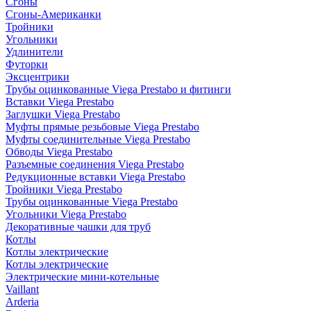
Сгоны
Сгоны-Американки
Тройники
Угольники
Удлинители
Футорки
Эксцентрики
Трубы оцинкованные Viega Prestabo и фитинги
Вставки Viega Prestabo
Заглушки Viega Prestabo
Муфты прямые резьбовые Viega Prestabo
Муфты соединительные Viega Prestabo
Обводы Viega Prestabo
Разъемные соединения Viega Prestabo
Редукционные вставки Viega Prestabo
Тройники Viega Prestabo
Трубы оцинкованные Viega Prestabo
Угольники Viega Prestabo
Декоративные чашки для труб
Котлы
Котлы электрические
Котлы электрические
Электрические мини-котельные
Vaillant
Arderia