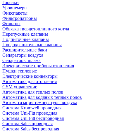
Горелки
Уровнемеры
Фикспакеты
Фильтропатроны
Фильтры
Обвязка твердотопливного котла
Перепускные клапаны
Подпиточные клапаны
Предохранительные клапаны
Расширительные баки
Сепараторы воздуха
Сепараторы шлама
Электрические приборы отопления
Пушки тепловые
Электрические конвекторы
Автоматика для отопления
GSM управление
Автоматика для теплых полов
Автоматика для водяных теплых полов
Автоматизация температуры воздуха
Система Kromwell проводная
Система Uni-Fitt проводная
Система Uni-Fitt беспроводная
Система Salus проводная
Система Salus беспроводная