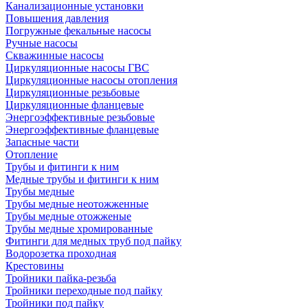
Канализационные установки
Повышения давления
Погружные фекальные насосы
Ручные насосы
Скважинные насосы
Циркуляционные насосы ГВС
Циркуляционные насосы отопления
Циркуляционные резьбовые
Циркуляционные фланцевые
Энергоэффективные резьбовые
Энергоэффективные фланцевые
Запасные части
Отопление
Трубы и фитинги к ним
Медные трубы и фитинги к ним
Трубы медные
Трубы медные неотожженные
Трубы медные отожженые
Трубы медные хромированные
Фитинги для медных труб под пайку
Водорозетка проходная
Крестовины
Тройники пайка-резьба
Тройники переходные под пайку
Тройники под пайку