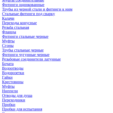
Муфты соединительные
Фитинги оцинкованные
Трубы из черной стали и фитинги к ним
Стальные фитинги под сварку
Калачи
Переходы конусные
Резьба стальная
Фланцы
Фитинги стальные черные
Муфты
Сгоны
Трубы стальные черные
Фитинги чугунные черные
Резьбовые соединители латунные
Бочата
Водоотводы
Водорозетки
Гайки
Крестовины
Муфты
Ниппели
Отводы для душа
Переходники
Пробки
Пробки для испытания