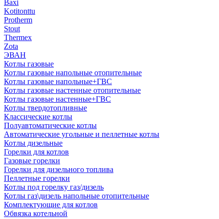
Baxi
Kotitonttu
Protherm
Stout
Thermex
Zota
ЭВАН
Котлы газовые
Котлы газовые напольные отопительные
Котлы газовые напольные+ГВС
Котлы газовые настенные отопительные
Котлы газовые настенные+ГВС
Котлы твердотопливные
Классические котлы
Полуавтоматические котлы
Автоматические угольные и пеллетные котлы
Котлы дизельные
Горелки для котлов
Газовые горелки
Горелки для дизельного топлива
Пеллетные горелки
Котлы под горелку газ/дизель
Котлы газ\дизель напольные отопительные
Комплектующие для котлов
Обвязка котельной