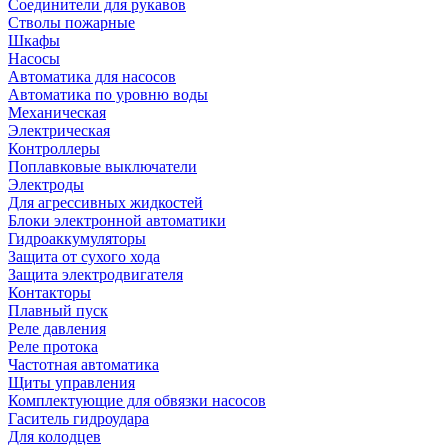
Соединители для рукавов
Стволы пожарные
Шкафы
Насосы
Автоматика для насосов
Автоматика по уровню воды
Механическая
Электрическая
Контроллеры
Поплавковые выключатели
Электроды
Для агрессивных жидкостей
Блоки электронной автоматики
Гидроаккумуляторы
Защита от сухого хода
Защита электродвигателя
Контакторы
Плавный пуск
Реле давления
Реле протока
Частотная автоматика
Щиты управления
Комплектующие для обвязки насосов
Гаситель гидроудара
Для колодцев