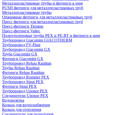
Металлопластиковые трубы и фитинги к ним
PUSH фитинги для металлопластиковых труб
Металлопластиковые трубы
Обжимные фитинги для металлопластиковых труб
Пресс фитинги для металлопластиковых труб
Пресс-фитинги Tiemme
Пресс-фитинги Valtec
Полиэтиленовые трубы PEX и PE-RT и фитинги к ним
Трубопровод Giacomini GIACOTHERM
Трубопровод FV-Plast
Трубопровод Giacomini GX
Труба Giacomini GX
Фитинги Giacomini GX
Трубопровод Rehau Rautitan
Трубы Rehau Rautitan
Фитинги Rehau Rautitan
Трубопровод Rommer PEX
Трубопровод Stout PEX
Фитинги Stout PEX
Трубопровод Uponor PEX
Соединители Uponor PEX
Водорозетка
Кольца для водоснабжения
Кольца для отопления
Соединители для радиаторов