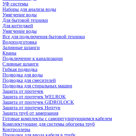
УФ системы
Наборы для анализа воды
Умягчение воды
Для бытовой техники
Для коттеджей
Умягчение воды
Все для подключения бытовой техники
Водоподготовка
Заливные шланги
Краны
Подключение к канализации
Сливные шланги
Гибкая подводка
Подводка для воды
Подводка для смесителей
Подводка для стиральных машин
Защита от протечек
Защита от протечек WELROK
Защита от протечек GIDROLOCK
Защита от протечек Нептун
Защита труб от замерзания
Готовые комплекты с саморегулирующимся кабелем
Комплектующие для системы обогрева труб
Контроллеры
Проходки для ввода кабеля в трубу