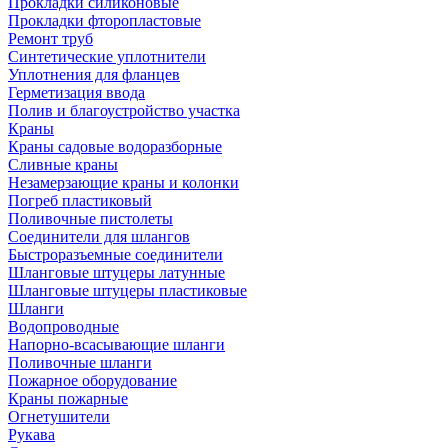
Прокладки силиконовые
Прокладки фторопластовые
Ремонт труб
Синтетические уплотнители
Уплотнения для фланцев
Герметизация ввода
Полив и благоустройство участка
Краны
Краны садовые водоразборные
Сливные краны
Незамерзающие краны и колонки
Погреб пластиковый
Поливочные пистолеты
Соединители для шлангов
Быстроразъемные соединители
Шланговые штуцеры латунные
Шланговые штуцеры пластиковые
Шланги
Водопроводные
Напорно-всасывающие шланги
Поливочные шланги
Пожарное оборудование
Краны пожарные
Огнетушители
Рукава