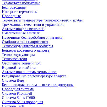
Термостаты комнатные
Беспроводные
Интернет термостаты
Проводные
Термостаты температуры теплоносителя и трубы
Трехходовые смесители и управление
Автоматика для вентилей
Смесительные вентили
Источники бесперебойного питания
Стабилизаторы напряжения
Теплоаккумуляторы и бойлеры
Бойлеры косвенного нагрева
Теплоаккумуляторы
Теплоносители
Отопление Теплый пол
Водяной теплый пол
Автоматика системы теплый пол
Регулирование по температуре воздуха
Система Berg
Беспроводная система с интернет доступом
Проводная система
Система Kromwell
Система Salus iT600
Система Salus проводная
Система Tech