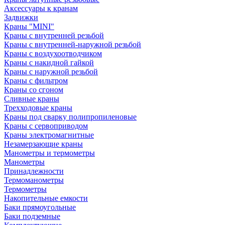
Аксессуары к кранам
Задвижки
Краны "MINI"
Краны с внутренней резьбой
Краны с внутренней-наружной резьбой
Краны с воздухоотводчиком
Краны с накидной гайкой
Краны с наружной резьбой
Краны с фильтром
Краны со сгоном
Сливные краны
Трехходовые краны
Краны под сварку полипропиленовые
Краны с сервоприводом
Краны электромагнитные
Незамерзающие краны
Манометры и термометры
Манометры
Принадлежности
Термоманометры
Термометры
Накопительные емкости
Баки прямоугольные
Баки подземные