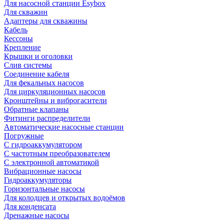
Для насосной станции Esybox
Для скважин
Адаптеры для скважины
Кабель
Кессоны
Крепление
Крышки и оголовки
Слив системы
Соединение кабеля
Для фекальных насосов
Для циркуляционных насосов
Кронштейны и виброгасители
Обратные клапаны
Фитинги распределители
Автоматические насосные станции
Погружные
С гидроаккумулятором
С частотным преобразователем
С электронной автоматикой
Вибрационные насосы
Гидроаккумуляторы
Горизонтальные насосы
Для колодцев и открытых водоёмов
Для конденсата
Дренажные насосы