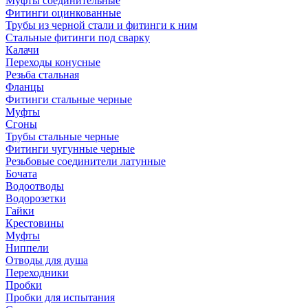
Муфты соединительные
Фитинги оцинкованные
Трубы из черной стали и фитинги к ним
Стальные фитинги под сварку
Калачи
Переходы конусные
Резьба стальная
Фланцы
Фитинги стальные черные
Муфты
Сгоны
Трубы стальные черные
Фитинги чугунные черные
Резьбовые соединители латунные
Бочата
Водоотводы
Водорозетки
Гайки
Крестовины
Муфты
Ниппели
Отводы для душа
Переходники
Пробки
Пробки для испытания