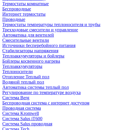
Термостаты комнатные
Беспроводные
Интернет термостаты
Проводные
Термостаты температуры теплоносителя и трубы
Трехходовые смесители и управление
Автоматика для вентилей
Смесительные вентили
Источники бесперебойного питания
Стабилизаторы напряжения
Теплоаккумуляторы и бойлеры
Бойлеры косвенного нагрева
Теплоаккумуляторы
Теплоносители
Отопление Теплый пол
Водяной теплый пол
Автоматика системы теплый пол
Регулирование по температуре воздуха
Система Berg
Беспроводная система с интернет доступом
Проводная система
Система Kromwell
Система Salus iT600
Система Salus проводная
Система Tech