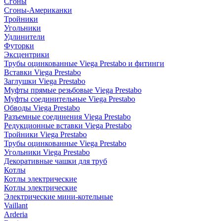
Сгоны
Сгоны-Американки
Тройники
Угольники
Удлинители
Футорки
Эксцентрики
Трубы оцинкованные Viega Prestabo и фитинги
Вставки Viega Prestabo
Заглушки Viega Prestabo
Муфты прямые резьбовые Viega Prestabo
Муфты соединительные Viega Prestabo
Обводы Viega Prestabo
Разъемные соединения Viega Prestabo
Редукционные вставки Viega Prestabo
Тройники Viega Prestabo
Трубы оцинкованные Viega Prestabo
Угольники Viega Prestabo
Декоративные чашки для труб
Котлы
Котлы электрические
Котлы электрические
Электрические мини-котельные
Vaillant
Arderia