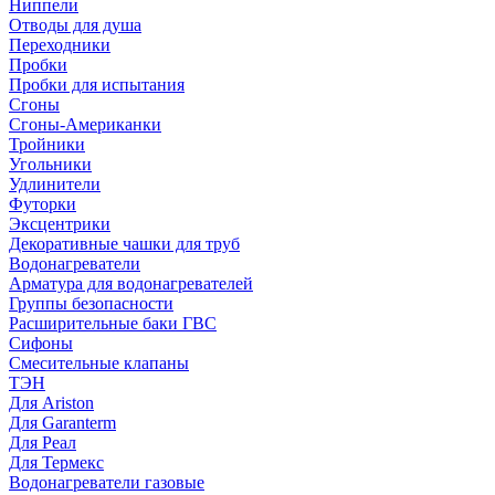
Ниппели
Отводы для душа
Переходники
Пробки
Пробки для испытания
Сгоны
Сгоны-Американки
Тройники
Угольники
Удлинители
Футорки
Эксцентрики
Декоративные чашки для труб
Водонагреватели
Арматура для водонагревателей
Группы безопасности
Расширительные баки ГВС
Сифоны
Смесительные клапаны
ТЭН
Для Ariston
Для Garanterm
Для Реал
Для Термекс
Водонагреватели газовые