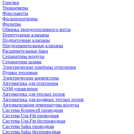
Горелки
Уровнемеры
Фикспакеты
Фильтропатроны
Фильтры
Обвязка твердотопливного котла
Перепускные клапаны
Подпиточные клапаны
Предохранительные клапаны
Расширительные баки
Сепараторы воздуха
Сепараторы шлама
Электрические приборы отопления
Пушки тепловые
Электрические конвекторы
Автоматика для отопления
GSM управление
Автоматика для теплых полов
Автоматика для водяных теплых полов
Автоматизация температуры воздуха
Система Kromwell проводная
Система Uni-Fitt проводная
Система Uni-Fitt беспроводная
Система Salus проводная
Система Salus беспроводная