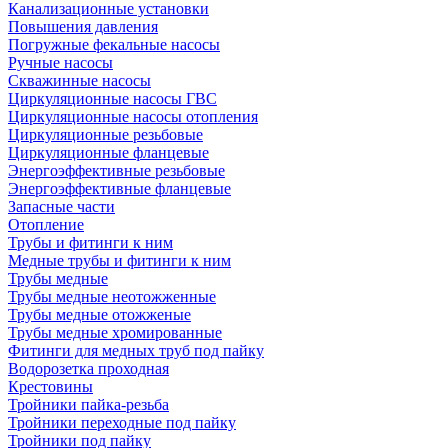
Канализационные установки
Повышения давления
Погружные фекальные насосы
Ручные насосы
Скважинные насосы
Циркуляционные насосы ГВС
Циркуляционные насосы отопления
Циркуляционные резьбовые
Циркуляционные фланцевые
Энергоэффективные резьбовые
Энергоэффективные фланцевые
Запасные части
Отопление
Трубы и фитинги к ним
Медные трубы и фитинги к ним
Трубы медные
Трубы медные неотожженные
Трубы медные отожженые
Трубы медные хромированные
Фитинги для медных труб под пайку
Водорозетка проходная
Крестовины
Тройники пайка-резьба
Тройники переходные под пайку
Тройники под пайку