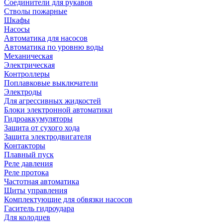
Соединители для рукавов
Стволы пожарные
Шкафы
Насосы
Автоматика для насосов
Автоматика по уровню воды
Механическая
Электрическая
Контроллеры
Поплавковые выключатели
Электроды
Для агрессивных жидкостей
Блоки электронной автоматики
Гидроаккумуляторы
Защита от сухого хода
Защита электродвигателя
Контакторы
Плавный пуск
Реле давления
Реле протока
Частотная автоматика
Щиты управления
Комплектующие для обвязки насосов
Гаситель гидроудара
Для колодцев