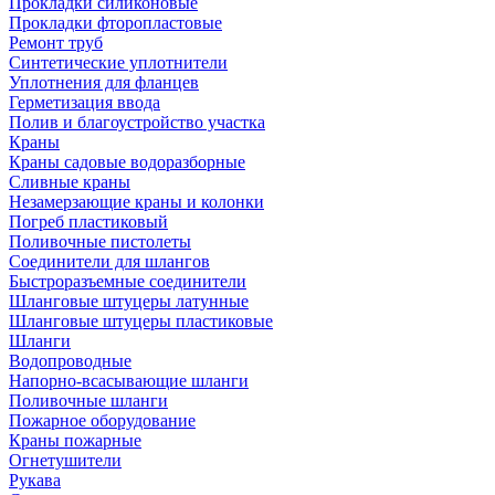
Прокладки силиконовые
Прокладки фторопластовые
Ремонт труб
Синтетические уплотнители
Уплотнения для фланцев
Герметизация ввода
Полив и благоустройство участка
Краны
Краны садовые водоразборные
Сливные краны
Незамерзающие краны и колонки
Погреб пластиковый
Поливочные пистолеты
Соединители для шлангов
Быстроразъемные соединители
Шланговые штуцеры латунные
Шланговые штуцеры пластиковые
Шланги
Водопроводные
Напорно-всасывающие шланги
Поливочные шланги
Пожарное оборудование
Краны пожарные
Огнетушители
Рукава