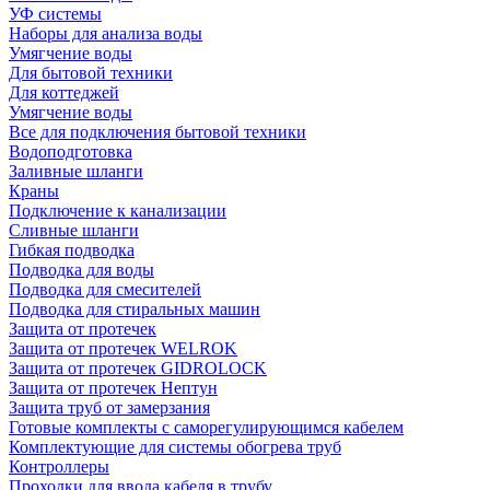
УФ системы
Наборы для анализа воды
Умягчение воды
Для бытовой техники
Для коттеджей
Умягчение воды
Все для подключения бытовой техники
Водоподготовка
Заливные шланги
Краны
Подключение к канализации
Сливные шланги
Гибкая подводка
Подводка для воды
Подводка для смесителей
Подводка для стиральных машин
Защита от протечек
Защита от протечек WELROK
Защита от протечек GIDROLOCK
Защита от протечек Нептун
Защита труб от замерзания
Готовые комплекты с саморегулирующимся кабелем
Комплектующие для системы обогрева труб
Контроллеры
Проходки для ввода кабеля в трубу