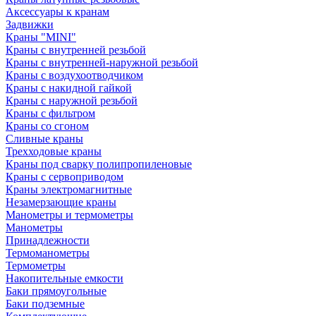
Аксессуары к кранам
Задвижки
Краны "MINI"
Краны с внутренней резьбой
Краны с внутренней-наружной резьбой
Краны с воздухоотводчиком
Краны с накидной гайкой
Краны с наружной резьбой
Краны с фильтром
Краны со сгоном
Сливные краны
Трехходовые краны
Краны под сварку полипропиленовые
Краны с сервоприводом
Краны электромагнитные
Незамерзающие краны
Манометры и термометры
Манометры
Принадлежности
Термоманометры
Термометры
Накопительные емкости
Баки прямоугольные
Баки подземные