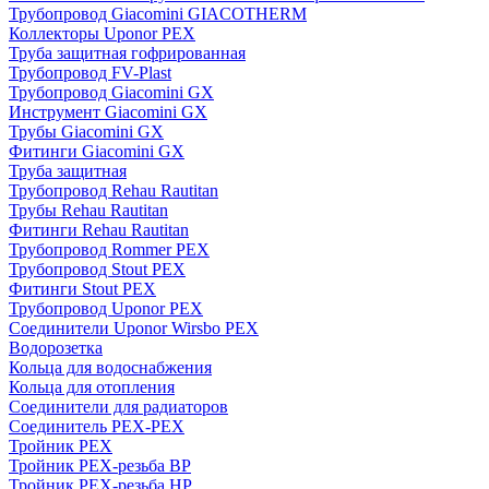
Трубопровод Giacomini GIACOTHERM
Коллекторы Uponor PEX
Труба защитная гофрированная
Трубопровод FV-Plast
Трубопровод Giacomini GX
Инструмент Giacomini GX
Трубы Giacomini GX
Фитинги Giacomini GX
Труба защитная
Трубопровод Rehau Rautitan
Трубы Rehau Rautitan
Фитинги Rehau Rautitan
Трубопровод Rommer PEX
Трубопровод Stout PEX
Фитинги Stout PEX
Трубопровод Uponor PEX
Соединители Uponor Wirsbo PEX
Водорозетка
Кольца для водоснабжения
Кольца для отопления
Соединители для радиаторов
Соединитель PEX-PEX
Тройник PEX
Тройник PEX-резьба ВР
Тройник PEX-резьба НР