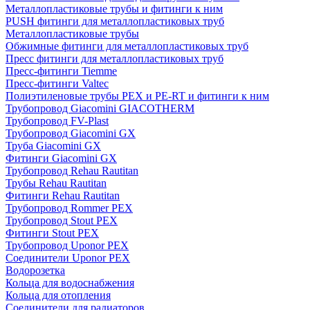
Металлопластиковые трубы и фитинги к ним
PUSH фитинги для металлопластиковых труб
Металлопластиковые трубы
Обжимные фитинги для металлопластиковых труб
Пресс фитинги для металлопластиковых труб
Пресс-фитинги Tiemme
Пресс-фитинги Valtec
Полиэтиленовые трубы PEX и PE-RT и фитинги к ним
Трубопровод Giacomini GIACOTHERM
Трубопровод FV-Plast
Трубопровод Giacomini GX
Труба Giacomini GX
Фитинги Giacomini GX
Трубопровод Rehau Rautitan
Трубы Rehau Rautitan
Фитинги Rehau Rautitan
Трубопровод Rommer PEX
Трубопровод Stout PEX
Фитинги Stout PEX
Трубопровод Uponor PEX
Соединители Uponor PEX
Водорозетка
Кольца для водоснабжения
Кольца для отопления
Соединители для радиаторов