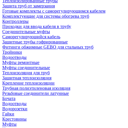
Теплоизолированные трубы
Защита труб от замерзания
Готовые комплекты с саморегулирующимся кабелем
Комплектующие для системы обогрева труб
Контроллеры
Проходки для ввода кабеля в трубу
Соединительные муфты
Саморегулирующийся кабель
Защитные трубы гофрированные
Фитинги обжимные GEBO для стальных труб
Тройники
Водоотводы
Муфты ремонтные
Муфты соединительные
Теплоизоляция для труб
Защитная теплоизоляция
Крепление теплоизоляции
Трубная полиэтиленовая изоляция
Резьбовые соединители латунные
Бочата
Водоотводы
Водорозетки
Гайки
Крестовины
Муфты