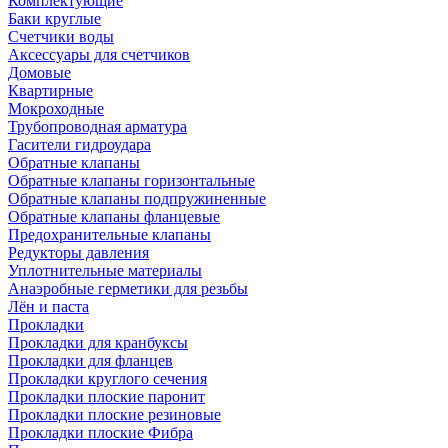
Комплектующие
Баки круглые
Счетчики воды
Аксессуары для счетчиков
Домовые
Квартирные
Мокроходные
Трубопроводная арматура
Гасители гидроудара
Обратные клапаны
Обратные клапаны горизонтальные
Обратные клапаны подпружиненные
Обратные клапаны фланцевые
Предохранительные клапаны
Редукторы давления
Уплотнительные материалы
Анаэробные герметики для резьбы
Лён и паста
Прокладки
Прокладки для кранбуксы
Прокладки для фланцев
Прокладки круглого сечения
Прокладки плоские паронит
Прокладки плоские резиновые
Прокладки плоские Фибра