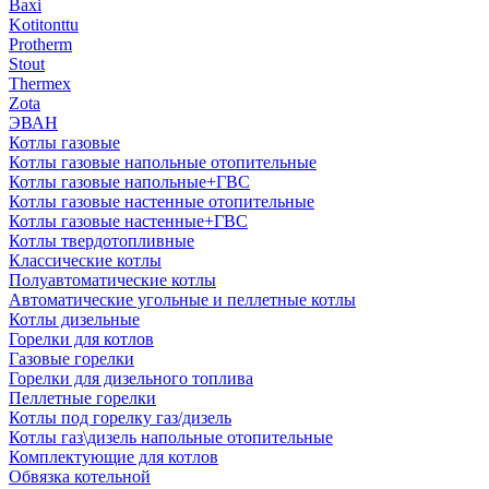
Baxi
Kotitonttu
Protherm
Stout
Thermex
Zota
ЭВАН
Котлы газовые
Котлы газовые напольные отопительные
Котлы газовые напольные+ГВС
Котлы газовые настенные отопительные
Котлы газовые настенные+ГВС
Котлы твердотопливные
Классические котлы
Полуавтоматические котлы
Автоматические угольные и пеллетные котлы
Котлы дизельные
Горелки для котлов
Газовые горелки
Горелки для дизельного топлива
Пеллетные горелки
Котлы под горелку газ/дизель
Котлы газ\дизель напольные отопительные
Комплектующие для котлов
Обвязка котельной