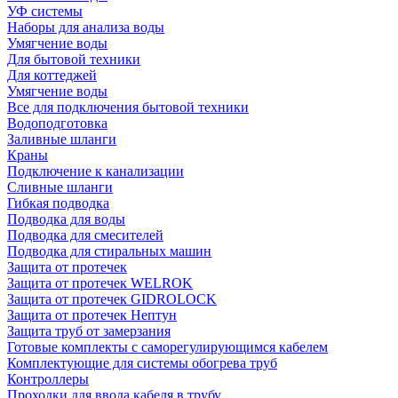
УФ системы
Наборы для анализа воды
Умягчение воды
Для бытовой техники
Для коттеджей
Умягчение воды
Все для подключения бытовой техники
Водоподготовка
Заливные шланги
Краны
Подключение к канализации
Сливные шланги
Гибкая подводка
Подводка для воды
Подводка для смесителей
Подводка для стиральных машин
Защита от протечек
Защита от протечек WELROK
Защита от протечек GIDROLOCK
Защита от протечек Нептун
Защита труб от замерзания
Готовые комплекты с саморегулирующимся кабелем
Комплектующие для системы обогрева труб
Контроллеры
Проходки для ввода кабеля в трубу