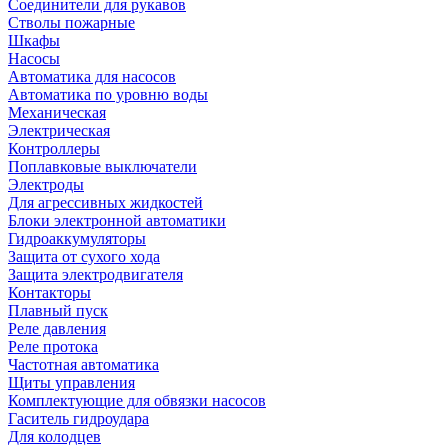
Соединители для рукавов
Стволы пожарные
Шкафы
Насосы
Автоматика для насосов
Автоматика по уровню воды
Механическая
Электрическая
Контроллеры
Поплавковые выключатели
Электроды
Для агрессивных жидкостей
Блоки электронной автоматики
Гидроаккумуляторы
Защита от сухого хода
Защита электродвигателя
Контакторы
Плавный пуск
Реле давления
Реле протока
Частотная автоматика
Щиты управления
Комплектующие для обвязки насосов
Гаситель гидроудара
Для колодцев