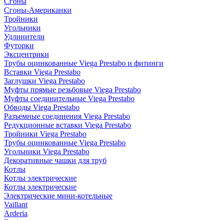
Сгоны
Сгоны-Американки
Тройники
Угольники
Удлинители
Футорки
Эксцентрики
Трубы оцинкованные Viega Prestabo и фитинги
Вставки Viega Prestabo
Заглушки Viega Prestabo
Муфты прямые резьбовые Viega Prestabo
Муфты соединительные Viega Prestabo
Обводы Viega Prestabo
Разъемные соединения Viega Prestabo
Редукционные вставки Viega Prestabo
Тройники Viega Prestabo
Трубы оцинкованные Viega Prestabo
Угольники Viega Prestabo
Декоративные чашки для труб
Котлы
Котлы электрические
Котлы электрические
Электрические мини-котельные
Vaillant
Arderia