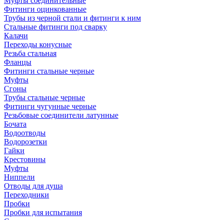
Муфты соединительные
Фитинги оцинкованные
Трубы из черной стали и фитинги к ним
Стальные фитинги под сварку
Калачи
Переходы конусные
Резьба стальная
Фланцы
Фитинги стальные черные
Муфты
Сгоны
Трубы стальные черные
Фитинги чугунные черные
Резьбовые соединители латунные
Бочата
Водоотводы
Водорозетки
Гайки
Крестовины
Муфты
Ниппели
Отводы для душа
Переходники
Пробки
Пробки для испытания