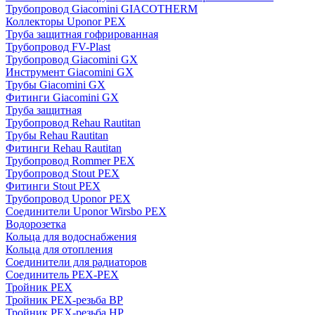
Трубопровод Giacomini GIACOTHERM
Коллекторы Uponor PEX
Труба защитная гофрированная
Трубопровод FV-Plast
Трубопровод Giacomini GX
Инструмент Giacomini GX
Трубы Giacomini GX
Фитинги Giacomini GX
Труба защитная
Трубопровод Rehau Rautitan
Трубы Rehau Rautitan
Фитинги Rehau Rautitan
Трубопровод Rommer PEX
Трубопровод Stout PEX
Фитинги Stout PEX
Трубопровод Uponor PEX
Соединители Uponor Wirsbo PEX
Водорозетка
Кольца для водоснабжения
Кольца для отопления
Соединители для радиаторов
Соединитель PEX-PEX
Тройник PEX
Тройник PEX-резьба ВР
Тройник PEX-резьба НР