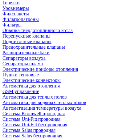
Горелки
Уровнемеры
Фикспакеты
Фильтропатроны
Фильтры
Обвязка твердотопливного котла
Перепускные клапаны
Подпиточные клапаны
Предохранительные клапаны
Расширительные баки
Сепараторы воздуха
Сепараторы шлама
Электрические приборы отопления
Пушки тепловые
Электрические конвекторы
Автоматика для отопления
GSM управление
Автоматика для теплых полов
Автоматика для водяных теплых полов
Автоматизация температуры воздуха
Система Kromwell проводная
Система Uni-Fitt проводная
Система Uni-Fitt беспроводная
Система Salus проводная
Система Salus беспроводная