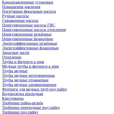
Канализационные установки
Повышения давления
Погружные фекальные насосы
Ручные насосы
Скважинные насосы
Циркуляционные насосы ГВС
Циркуляционные насосы отопления
Циркуляционные резьбовые
Циркуляционные фланцевые
Энергоэффективные резьбовые
Энергоэффективные фланцевые
Запасные части
Отопление
Трубы и фитинги к ним
Медные трубы и фитинги к ним
Трубы медные
Трубы медные неотожженные
Трубы медные отожженые
Трубы медные хромированные
Фитинги для медных труб под пайку
Водорозетка проходная
Крестовины
Тройники пайка-резьба
Тройники переходные под пайку
Тройники под пайку