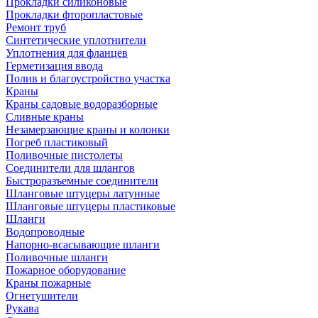
Прокладки силиконовые
Прокладки фторопластовые
Ремонт труб
Синтетические уплотнители
Уплотнения для фланцев
Герметизация ввода
Полив и благоустройство участка
Краны
Краны садовые водоразборные
Сливные краны
Незамерзающие краны и колонки
Погреб пластиковый
Поливочные пистолеты
Соединители для шлангов
Быстроразъемные соединители
Шланговые штуцеры латунные
Шланговые штуцеры пластиковые
Шланги
Водопроводные
Напорно-всасывающие шланги
Поливочные шланги
Пожарное оборудование
Краны пожарные
Огнетушители
Рукава