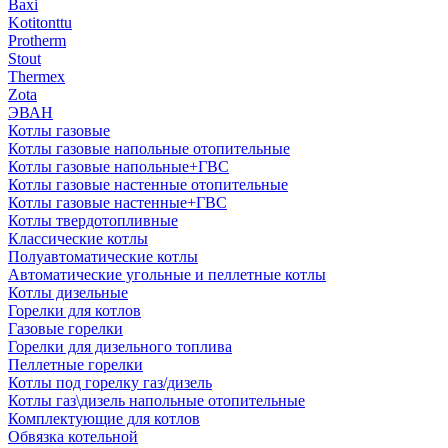
Baxi
Kotitonttu
Protherm
Stout
Thermex
Zota
ЭВАН
Котлы газовые
Котлы газовые напольные отопительные
Котлы газовые напольные+ГВС
Котлы газовые настенные отопительные
Котлы газовые настенные+ГВС
Котлы твердотопливные
Классические котлы
Полуавтоматические котлы
Автоматические угольные и пеллетные котлы
Котлы дизельные
Горелки для котлов
Газовые горелки
Горелки для дизельного топлива
Пеллетные горелки
Котлы под горелку газ/дизель
Котлы газ\дизель напольные отопительные
Комплектующие для котлов
Обвязка котельной