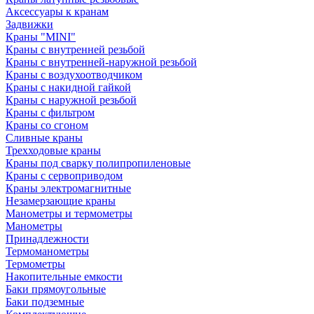
Аксессуары к кранам
Задвижки
Краны "MINI"
Краны с внутренней резьбой
Краны с внутренней-наружной резьбой
Краны с воздухоотводчиком
Краны с накидной гайкой
Краны с наружной резьбой
Краны с фильтром
Краны со сгоном
Сливные краны
Трехходовые краны
Краны под сварку полипропиленовые
Краны с сервоприводом
Краны электромагнитные
Незамерзающие краны
Манометры и термометры
Манометры
Принадлежности
Термоманометры
Термометры
Накопительные емкости
Баки прямоугольные
Баки подземные