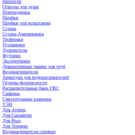
Ниппели
Отводы для душа
Переходники
Пробки
Пробки для испытания
Сгоны
Сгоны-Американки
Тройники
Угольники
Удлинители
Футорки
Эксцентрики
Декоративные чашки для труб
Водонагреватели
Арматура для водонагревателей
Группы безопасности
Расширительные баки ГВС
Сифоны
Смесительные клапаны
ТЭН
Для Ariston
Для Garanterm
Для Реал
Для Термекс
Водонагреватели газовые