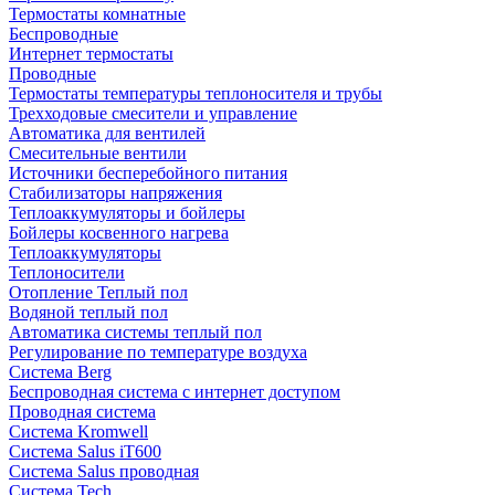
Термостаты комнатные
Беспроводные
Интернет термостаты
Проводные
Термостаты температуры теплоносителя и трубы
Трехходовые смесители и управление
Автоматика для вентилей
Смесительные вентили
Источники бесперебойного питания
Стабилизаторы напряжения
Теплоаккумуляторы и бойлеры
Бойлеры косвенного нагрева
Теплоаккумуляторы
Теплоносители
Отопление Теплый пол
Водяной теплый пол
Автоматика системы теплый пол
Регулирование по температуре воздуха
Система Berg
Беспроводная система с интернет доступом
Проводная система
Система Kromwell
Система Salus iT600
Система Salus проводная
Система Tech