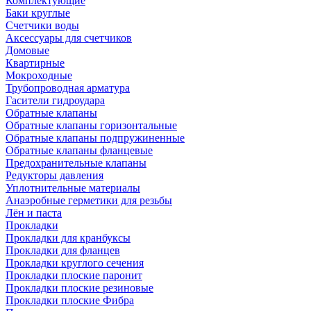
Комплектующие
Баки круглые
Счетчики воды
Аксессуары для счетчиков
Домовые
Квартирные
Мокроходные
Трубопроводная арматура
Гасители гидроудара
Обратные клапаны
Обратные клапаны горизонтальные
Обратные клапаны подпружиненные
Обратные клапаны фланцевые
Предохранительные клапаны
Редукторы давления
Уплотнительные материалы
Анаэробные герметики для резьбы
Лён и паста
Прокладки
Прокладки для кранбуксы
Прокладки для фланцев
Прокладки круглого сечения
Прокладки плоские паронит
Прокладки плоские резиновые
Прокладки плоские Фибра