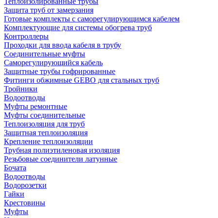
Теплоизолированные трубы
Защита труб от замерзания
Готовые комплекты с саморегулирующимся кабелем
Комплектующие для системы обогрева труб
Контроллеры
Проходки для ввода кабеля в трубу
Соединительные муфты
Саморегулирующийся кабель
Защитные трубы гофрированные
Фитинги обжимные GEBO для стальных труб
Тройники
Водоотводы
Муфты ремонтные
Муфты соединительные
Теплоизоляция для труб
Защитная теплоизоляция
Крепление теплоизоляции
Трубная полиэтиленовая изоляция
Резьбовые соединители латунные
Бочата
Водоотводы
Водорозетки
Гайки
Крестовины
Муфты