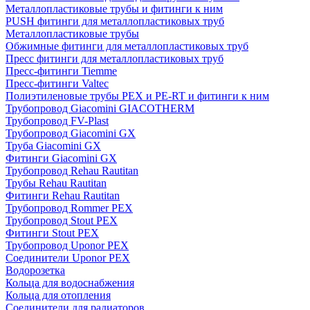
Металлопластиковые трубы и фитинги к ним
PUSH фитинги для металлопластиковых труб
Металлопластиковые трубы
Обжимные фитинги для металлопластиковых труб
Пресс фитинги для металлопластиковых труб
Пресс-фитинги Tiemme
Пресс-фитинги Valtec
Полиэтиленовые трубы PEX и PE-RT и фитинги к ним
Трубопровод Giacomini GIACOTHERM
Трубопровод FV-Plast
Трубопровод Giacomini GX
Труба Giacomini GX
Фитинги Giacomini GX
Трубопровод Rehau Rautitan
Трубы Rehau Rautitan
Фитинги Rehau Rautitan
Трубопровод Rommer PEX
Трубопровод Stout PEX
Фитинги Stout PEX
Трубопровод Uponor PEX
Соединители Uponor PEX
Водорозетка
Кольца для водоснабжения
Кольца для отопления
Соединители для радиаторов