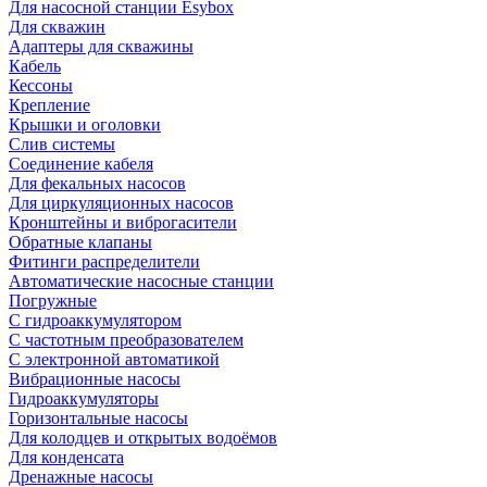
Для насосной станции Esybox
Для скважин
Адаптеры для скважины
Кабель
Кессоны
Крепление
Крышки и оголовки
Слив системы
Соединение кабеля
Для фекальных насосов
Для циркуляционных насосов
Кронштейны и виброгасители
Обратные клапаны
Фитинги распределители
Автоматические насосные станции
Погружные
С гидроаккумулятором
С частотным преобразователем
С электронной автоматикой
Вибрационные насосы
Гидроаккумуляторы
Горизонтальные насосы
Для колодцев и открытых водоёмов
Для конденсата
Дренажные насосы