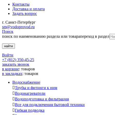
Контакты
Доставка и оплата
Задать вопрос
г. Санкт-Петербург
sm@vodoprovod.ru
Поиск
поиск по наименованию раздела или товара
переход в раздел
Войти
+7 (812) 350-45-25
заказать звонок
в корзине
:
товаров
в закладках
:
товаров
Водоснабжение

Трубы и фитинги к ним

Водонагреватели

Водоподготовка и фильтрация

Все для подключения бытовой техники

Гибкая подводка