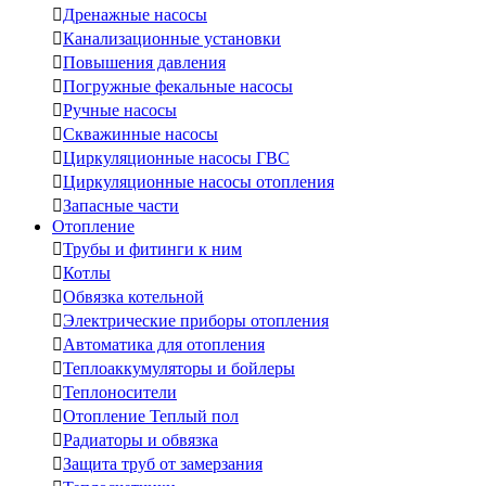

Дренажные насосы

Канализационные установки

Повышения давления

Погружные фекальные насосы

Ручные насосы

Скважинные насосы

Циркуляционные насосы ГВС

Циркуляционные насосы отопления

Запасные части
Отопление

Трубы и фитинги к ним

Котлы

Обвязка котельной

Электрические приборы отопления

Автоматика для отопления

Теплоаккумуляторы и бойлеры

Теплоносители

Отопление Теплый пол

Радиаторы и обвязка

Защита труб от замерзания