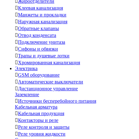

Жироотделители

Клеевая канализация

Манжеты и прокладки

Наружная канализация

Обратные клапаны

Отвод конденсата

Подключение унитаза

Сифоны и обвязки

Трапы и душевые лотки

Хромированная канализация
Электрика

GSM оборудование

Автоматические выключатели

Дистанционное управление
Заземление

Источники бесперебойного питания
Кабельная арматура

Кабельная продукция

Контакторы и реле

Реле контроля и защиты

Реле уровня жидкости