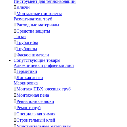
Инструмент для теплоизоляции

Ключи

Монтажные пистолеты
Разматыватель труб

Расходные материалы

Средства защиты
Тиски

Трубогибы

Труборезы

Фаскосниматели
Сопутствующие товары
Алюминиевый рифленый лист

Герметики

Липкая лента
Маркировка

Монтаж ПВХ клеевых труб

Монтажная пена

Ревизионные люки

Ремонт труб

Специальная химия

Строительный клей

Уплотнительные материалы