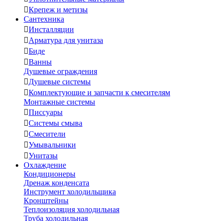

Крепеж и метизы
Сантехника

Инсталляции

Арматура для унитаза

Биде

Ванны
Душевые ограждения

Душевые системы

Комплектующие и запчасти к смесителям
Монтажные системы

Писсуары

Системы смыва

Смесители

Умывальники

Унитазы
Охлаждение
Кондиционеры
Дренаж конденсата
Инструмент холодильщика
Кронштейны
Теплоизоляция холодильная
Труба холодильная