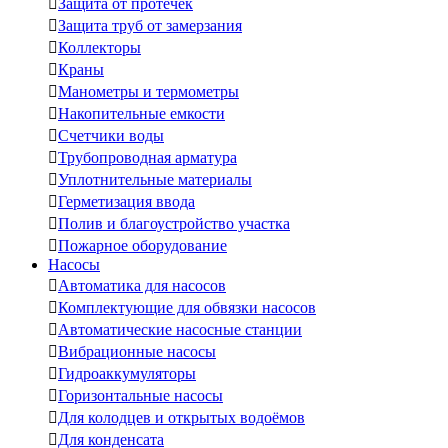

Защита от протечек

Защита труб от замерзания

Коллекторы

Краны

Манометры и термометры

Накопительные емкости

Счетчики воды

Трубопроводная арматура

Уплотнительные материалы

Герметизация ввода

Полив и благоустройство участка

Пожарное оборудование
Насосы

Автоматика для насосов

Комплектующие для обвязки насосов

Автоматические насосные станции

Вибрационные насосы

Гидроаккумуляторы

Горизонтальные насосы

Для колодцев и открытых водоёмов

Для конденсата