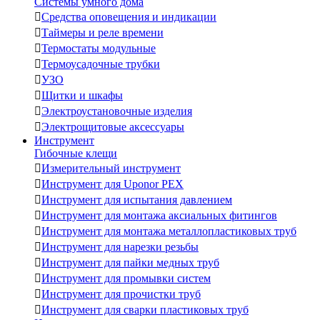
Системы умного дома

Средства оповещения и индикации

Таймеры и реле времени

Термостаты модульные

Термоусадочные трубки

УЗО

Щитки и шкафы

Электроустановочные изделия

Электрощитовые аксессуары
Инструмент
Гибочные клещи

Измерительный инструмент

Инструмент для Uponor PEX

Инструмент для испытания давлением

Инструмент для монтажа аксиальных фитингов

Инструмент для монтажа металлопластиковых труб

Инструмент для нарезки резьбы

Инструмент для пайки медных труб

Инструмент для промывки систем

Инструмент для прочистки труб

Инструмент для сварки пластиковых труб