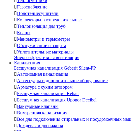

Теплосчетчики

Газоснабжение

Полотенцесушители

Коллекторы распределительные

Теплоизоляция для труб

Краны

Манометры и термометры

Обслуживание и защита

Уплотнительные материалы
Энергоэффективная вентиляция
Канализация
Бесшумная канализация Geberit Silent-PP

Автономная канализация

Аксессуары и дополнительное оборудование

Арматура с сухим затвором

Бесшумная канализация Rehau

Бесшумная канализация Uponor Decibel

Вакуумные клапаны

Внутренняя канализация

Все для подключения стиральных и посудомоечных ма

Дождевая и дренажная