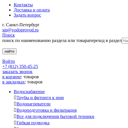
Контакты
Доставка и оплата
Задать вопрос
г. Санкт-Петербург
sm@vodoprovod.ru
Поиск
поиск по наименованию раздела или товара
переход в раздел
Войти
+7 (812) 350-45-25
заказать звонок
в корзине
:
товаров
в закладках
:
товаров
Водоснабжение

Трубы и фитинги к ним

Водонагреватели

Водоподготовка и фильтрация

Все для подключения бытовой техники

Гибкая подводка