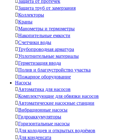

Защита от протечек

Защита труб от замерзания

Коллекторы

Краны

Манометры и термометры

Накопительные емкости

Счетчики воды

Трубопроводная арматура

Уплотнительные материалы

Герметизация ввода

Полив и благоустройство участка

Пожарное оборудование
Насосы

Автоматика для насосов

Комплектующие для обвязки насосов

Автоматические насосные станции

Вибрационные насосы

Гидроаккумуляторы

Горизонтальные насосы

Для колодцев и открытых водоёмов

Для конденсата