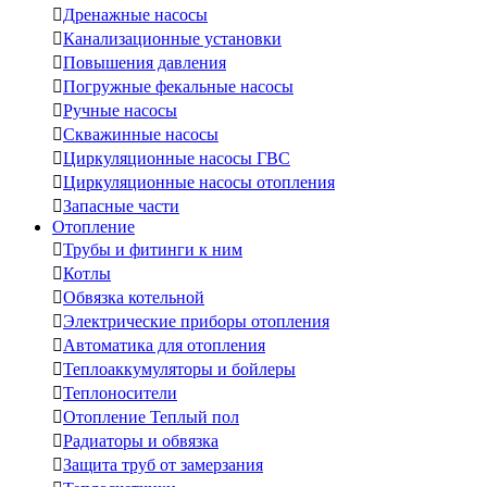

Дренажные насосы

Канализационные установки

Повышения давления

Погружные фекальные насосы

Ручные насосы

Скважинные насосы

Циркуляционные насосы ГВС

Циркуляционные насосы отопления

Запасные части
Отопление

Трубы и фитинги к ним

Котлы

Обвязка котельной

Электрические приборы отопления

Автоматика для отопления

Теплоаккумуляторы и бойлеры

Теплоносители

Отопление Теплый пол

Радиаторы и обвязка

Защита труб от замерзания