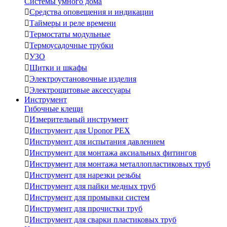
Системы умного дома

Средства оповещения и индикации

Таймеры и реле времени

Термостаты модульные

Термоусадочные трубки

УЗО

Щитки и шкафы

Электроустановочные изделия

Электрощитовые аксессуары
Инструмент
Гибочные клещи

Измерительный инструмент

Инструмент для Uponor PEX

Инструмент для испытания давлением

Инструмент для монтажа аксиальных фитингов

Инструмент для монтажа металлопластиковых труб

Инструмент для нарезки резьбы

Инструмент для пайки медных труб

Инструмент для промывки систем

Инструмент для прочистки труб

Инструмент для сварки пластиковых труб