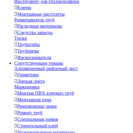
Инструмент для теплоизоляции

Ключи

Монтажные пистолеты
Разматыватель труб

Расходные материалы

Средства защиты
Тиски

Трубогибы

Труборезы

Фаскосниматели
Сопутствующие товары
Алюминиевый рифленый лист

Герметики

Липкая лента
Маркировка

Монтаж ПВХ клеевых труб

Монтажная пена

Ревизионные люки

Ремонт труб

Специальная химия

Строительный клей

Уплотнительные материалы