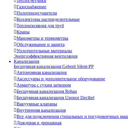

Теплосчетчики

Газоснабжение

Полотенцесушители

Коллекторы распределительные

Теплоизоляция для труб

Краны

Манометры и термометры

Обслуживание и защита

Уплотнительные материалы
Энергоэффективная вентиляция
Канализация
Бесшумная канализация Geberit Silent-PP

Автономная канализация

Аксессуары и дополнительное оборудование

Арматура с сухим затвором

Бесшумная канализация Rehau

Бесшумная канализация Uponor Decibel

Вакуумные клапаны

Внутренняя канализация

Все для подключения стиральных и посудомоечных ма

Дождевая и дренажная