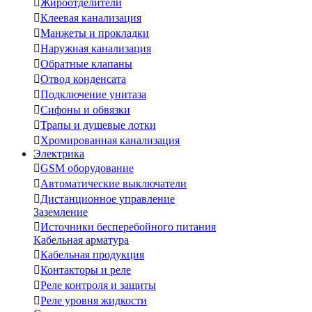

Жироотделители

Клеевая канализация

Манжеты и прокладки

Наружная канализация

Обратные клапаны

Отвод конденсата

Подключение унитаза

Сифоны и обвязки

Трапы и душевые лотки

Хромированная канализация
Электрика

GSM оборудование

Автоматические выключатели

Дистанционное управление
Заземление

Источники бесперебойного питания
Кабельная арматура

Кабельная продукция

Контакторы и реле

Реле контроля и защиты

Реле уровня жидкости