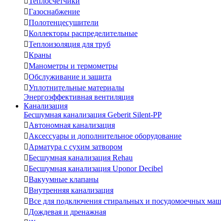

Теплосчетчики

Газоснабжение

Полотенцесушители

Коллекторы распределительные

Теплоизоляция для труб

Краны

Манометры и термометры

Обслуживание и защита

Уплотнительные материалы
Энергоэффективная вентиляция
Канализация
Бесшумная канализация Geberit Silent-PP

Автономная канализация

Аксессуары и дополнительное оборудование

Арматура с сухим затвором

Бесшумная канализация Rehau

Бесшумная канализация Uponor Decibel

Вакуумные клапаны

Внутренняя канализация

Все для подключения стиральных и посудомоечных ма

Дождевая и дренажная