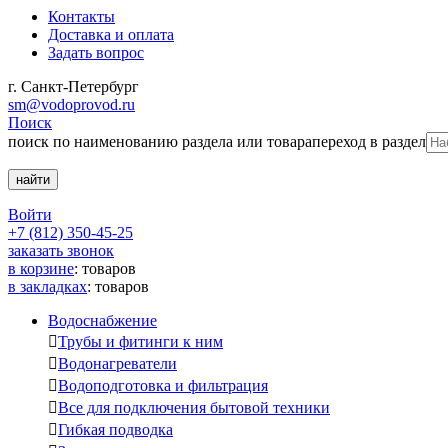
Контакты
Доставка и оплата
Задать вопрос
г. Санкт-Петербург
sm@vodoprovod.ru
Поиск
поиск по наименованию раздела или товара
переход в раздел
Войти
+7 (812) 350-45-25
заказать звонок
в корзине
:
товаров
в закладках
:
товаров
Водоснабжение

Трубы и фитинги к ним

Водонагреватели

Водоподготовка и фильтрация

Все для подключения бытовой техники

Гибкая подводка