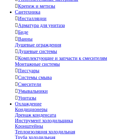

Крепеж и метизы
Сантехника

Инсталляции

Арматура для унитаза

Биде

Ванны
Душевые ограждения

Душевые системы

Комплектующие и запчасти к смесителям
Монтажные системы

Писсуары

Системы смыва

Смесители

Умывальники

Унитазы
Охлаждение
Кондиционеры
Дренаж конденсата
Инструмент холодильщика
Кронштейны
Теплоизоляция холодильная
Труба холодильная