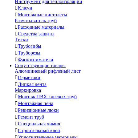
Инструмент для теплоизоляции

Ключи

Монтажные пистолеты
Разматыватель труб

Расходные материалы

Средства защиты
Тиски

Трубогибы

Труборезы

Фаскосниматели
Сопутствующие товары
Алюминиевый рифленый лист

Герметики

Липкая лента
Маркировка

Монтаж ПВХ клеевых труб

Монтажная пена

Ревизионные люки

Ремонт труб

Специальная химия

Строительный клей

Уплотнительные материалы