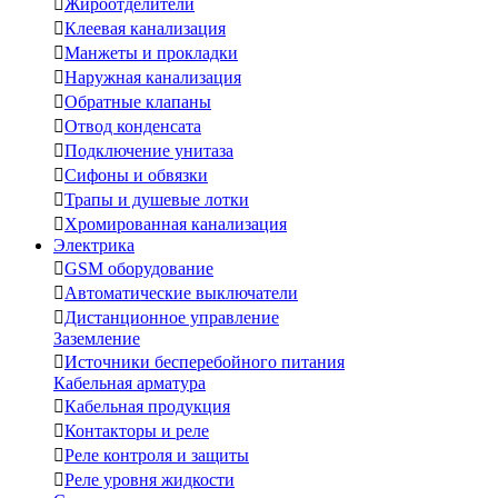

Жироотделители

Клеевая канализация

Манжеты и прокладки

Наружная канализация

Обратные клапаны

Отвод конденсата

Подключение унитаза

Сифоны и обвязки

Трапы и душевые лотки

Хромированная канализация
Электрика

GSM оборудование

Автоматические выключатели

Дистанционное управление
Заземление

Источники бесперебойного питания
Кабельная арматура

Кабельная продукция

Контакторы и реле

Реле контроля и защиты

Реле уровня жидкости