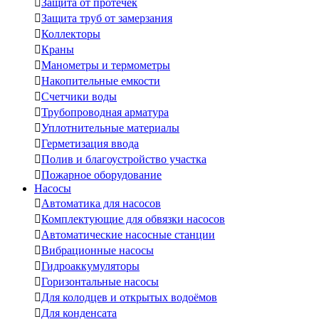

Защита от протечек

Защита труб от замерзания

Коллекторы

Краны

Манометры и термометры

Накопительные емкости

Счетчики воды

Трубопроводная арматура

Уплотнительные материалы

Герметизация ввода

Полив и благоустройство участка

Пожарное оборудование
Насосы

Автоматика для насосов

Комплектующие для обвязки насосов

Автоматические насосные станции

Вибрационные насосы

Гидроаккумуляторы

Горизонтальные насосы

Для колодцев и открытых водоёмов

Для конденсата