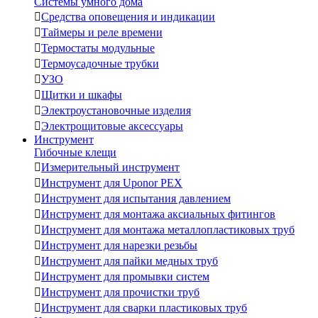
Системы умного дома

Средства оповещения и индикации

Таймеры и реле времени

Термостаты модульные

Термоусадочные трубки

УЗО

Щитки и шкафы

Электроустановочные изделия

Электрощитовые аксессуары
Инструмент
Гибочные клещи

Измерительный инструмент

Инструмент для Uponor PEX

Инструмент для испытания давлением

Инструмент для монтажа аксиальных фитингов

Инструмент для монтажа металлопластиковых труб

Инструмент для нарезки резьбы

Инструмент для пайки медных труб

Инструмент для промывки систем

Инструмент для прочистки труб

Инструмент для сварки пластиковых труб