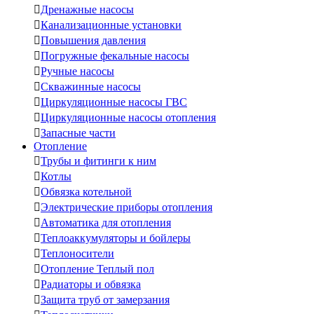

Дренажные насосы

Канализационные установки

Повышения давления

Погружные фекальные насосы

Ручные насосы

Скважинные насосы

Циркуляционные насосы ГВС

Циркуляционные насосы отопления

Запасные части
Отопление

Трубы и фитинги к ним

Котлы

Обвязка котельной

Электрические приборы отопления

Автоматика для отопления

Теплоаккумуляторы и бойлеры

Теплоносители

Отопление Теплый пол

Радиаторы и обвязка

Защита труб от замерзания