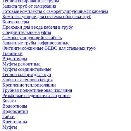
Теплоизолированные трубы
Защита труб от замерзания
Готовые комплекты с саморегулирующимся кабелем
Комплектующие для системы обогрева труб
Контроллеры
Проходки для ввода кабеля в трубу
Соединительные муфты
Саморегулирующийся кабель
Защитные трубы гофрированные
Фитинги обжимные GEBO для стальных труб
Тройники
Водоотводы
Муфты ремонтные
Муфты соединительные
Теплоизоляция для труб
Защитная теплоизоляция
Крепление теплоизоляции
Трубная полиэтиленовая изоляция
Резьбовые соединители латунные
Бочата
Водоотводы
Водорозетки
Гайки
Крестовины
Муфты