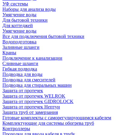
УФ системы
Наборы для анализа воды
Умягчение воды
Для бытовой техники
Для коттеджей
Умягчение воды
Все для подключения бытовой техники
Водоподготовка
Заливные шланги
Краны
Подключение к канализации
Сливные шланги
Гибкая подводка
Подводка для воды
Подводка для смесителей
Подводка для стиральных машин
Защита от протечек
Защита от протечек WELROK
Защита от протечек GIDROLOCK
Защита от протечек Нептун
Защита труб от замерзания
Готовые комплекты с саморегулирующимся кабелем
Комплектующие для системы обогрева труб
Контроллеры
Проходки для ввода кабеля в трубу