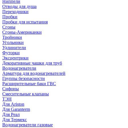
Ниппели
Отводы для душа
Переходники
Пробки
Пробки для испытания
Сгоны
Сгоны-Американки
Тройники
Угольники
Удлинители
Футорки
Эксцентрики
Декоративные чашки для труб
Водонагреватели
Арматура для водонагревателей
Группы безопасности
Расширительные баки ГВС
Сифоны
Смесительные клапаны
ТЭН
Для Ariston
Для Garanterm
Для Реал
Для Термекс
Водонагреватели газовые