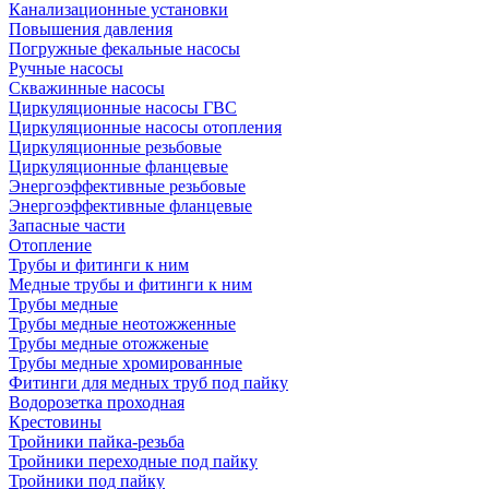
Канализационные установки
Повышения давления
Погружные фекальные насосы
Ручные насосы
Скважинные насосы
Циркуляционные насосы ГВС
Циркуляционные насосы отопления
Циркуляционные резьбовые
Циркуляционные фланцевые
Энергоэффективные резьбовые
Энергоэффективные фланцевые
Запасные части
Отопление
Трубы и фитинги к ним
Медные трубы и фитинги к ним
Трубы медные
Трубы медные неотожженные
Трубы медные отожженые
Трубы медные хромированные
Фитинги для медных труб под пайку
Водорозетка проходная
Крестовины
Тройники пайка-резьба
Тройники переходные под пайку
Тройники под пайку