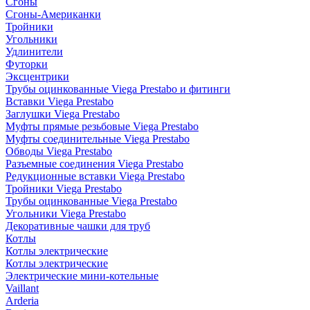
Сгоны
Сгоны-Американки
Тройники
Угольники
Удлинители
Футорки
Эксцентрики
Трубы оцинкованные Viega Prestabo и фитинги
Вставки Viega Prestabo
Заглушки Viega Prestabo
Муфты прямые резьбовые Viega Prestabo
Муфты соединительные Viega Prestabo
Обводы Viega Prestabo
Разъемные соединения Viega Prestabo
Редукционные вставки Viega Prestabo
Тройники Viega Prestabo
Трубы оцинкованные Viega Prestabo
Угольники Viega Prestabo
Декоративные чашки для труб
Котлы
Котлы электрические
Котлы электрические
Электрические мини-котельные
Vaillant
Arderia