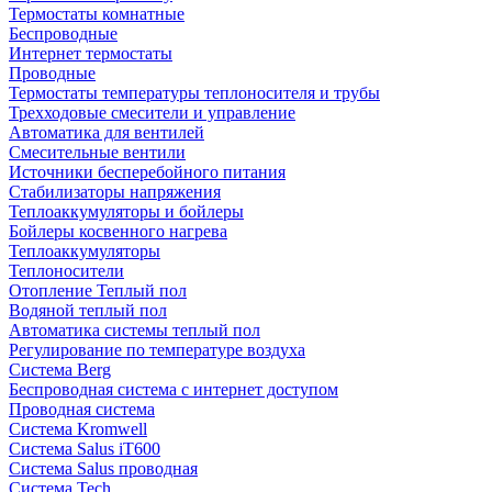
Термостаты комнатные
Беспроводные
Интернет термостаты
Проводные
Термостаты температуры теплоносителя и трубы
Трехходовые смесители и управление
Автоматика для вентилей
Смесительные вентили
Источники бесперебойного питания
Стабилизаторы напряжения
Теплоаккумуляторы и бойлеры
Бойлеры косвенного нагрева
Теплоаккумуляторы
Теплоносители
Отопление Теплый пол
Водяной теплый пол
Автоматика системы теплый пол
Регулирование по температуре воздуха
Система Berg
Беспроводная система с интернет доступом
Проводная система
Система Kromwell
Система Salus iT600
Система Salus проводная
Система Tech