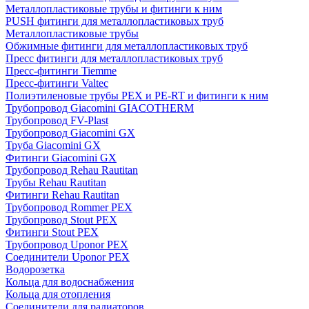
Металлопластиковые трубы и фитинги к ним
PUSH фитинги для металлопластиковых труб
Металлопластиковые трубы
Обжимные фитинги для металлопластиковых труб
Пресс фитинги для металлопластиковых труб
Пресс-фитинги Tiemme
Пресс-фитинги Valtec
Полиэтиленовые трубы PEX и PE-RT и фитинги к ним
Трубопровод Giacomini GIACOTHERM
Трубопровод FV-Plast
Трубопровод Giacomini GX
Труба Giacomini GX
Фитинги Giacomini GX
Трубопровод Rehau Rautitan
Трубы Rehau Rautitan
Фитинги Rehau Rautitan
Трубопровод Rommer PEX
Трубопровод Stout PEX
Фитинги Stout PEX
Трубопровод Uponor PEX
Соединители Uponor PEX
Водорозетка
Кольца для водоснабжения
Кольца для отопления
Соединители для радиаторов