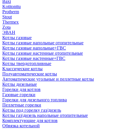
Baxi
Kotitonttu
Protherm
Stout
Thermex
Zota
ЭВАН
Котлы газовые
Котлы газовые напольные отопительные
Котлы газовые напольные+ГВС
Котлы газовые настенные отопительные
Котлы газовые настенные+ГВС
Котлы твердотопливные
Классические котлы
Полуавтоматические котлы
Автоматические угольные и пеллетные котлы
Котлы дизельные
Горелки для котлов
Газовые горелки
Горелки для дизельного топлива
Пеллетные горелки
Котлы под горелку газ/дизель
Котлы газ\дизель напольные отопительные
Комплектующие для котлов
Обвязка котельной