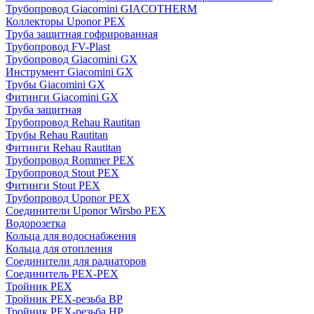
Трубопровод Giacomini GIACOTHERM
Коллекторы Uponor PEX
Труба защитная гофрированная
Трубопровод FV-Plast
Трубопровод Giacomini GX
Инструмент Giacomini GX
Трубы Giacomini GX
Фитинги Giacomini GX
Труба защитная
Трубопровод Rehau Rautitan
Трубы Rehau Rautitan
Фитинги Rehau Rautitan
Трубопровод Rommer PEX
Трубопровод Stout PEX
Фитинги Stout PEX
Трубопровод Uponor PEX
Соединители Uponor Wirsbo PEX
Водорозетка
Кольца для водоснабжения
Кольца для отопления
Соединители для радиаторов
Соединитель PEX-PEX
Тройник PEX
Тройник PEX-резьба ВР
Тройник PEX-резьба НР