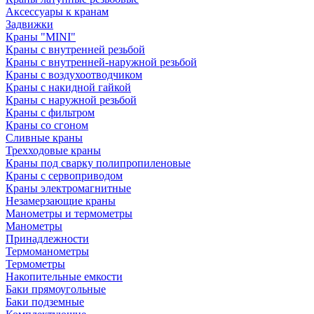
Аксессуары к кранам
Задвижки
Краны "MINI"
Краны с внутренней резьбой
Краны с внутренней-наружной резьбой
Краны с воздухоотводчиком
Краны с накидной гайкой
Краны с наружной резьбой
Краны с фильтром
Краны со сгоном
Сливные краны
Трехходовые краны
Краны под сварку полипропиленовые
Краны с сервоприводом
Краны электромагнитные
Незамерзающие краны
Манометры и термометры
Манометры
Принадлежности
Термоманометры
Термометры
Накопительные емкости
Баки прямоугольные
Баки подземные