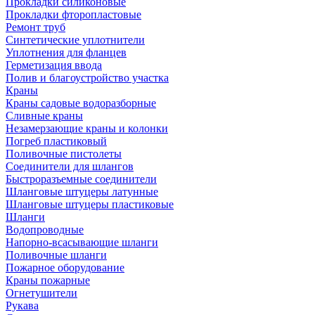
Прокладки силиконовые
Прокладки фторопластовые
Ремонт труб
Синтетические уплотнители
Уплотнения для фланцев
Герметизация ввода
Полив и благоустройство участка
Краны
Краны садовые водоразборные
Сливные краны
Незамерзающие краны и колонки
Погреб пластиковый
Поливочные пистолеты
Соединители для шлангов
Быстроразъемные соединители
Шланговые штуцеры латунные
Шланговые штуцеры пластиковые
Шланги
Водопроводные
Напорно-всасывающие шланги
Поливочные шланги
Пожарное оборудование
Краны пожарные
Огнетушители
Рукава