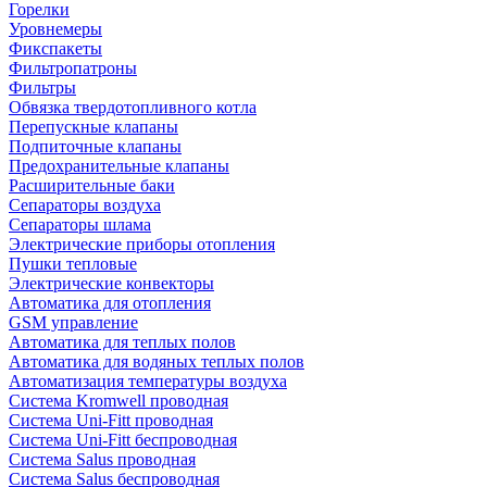
Горелки
Уровнемеры
Фикспакеты
Фильтропатроны
Фильтры
Обвязка твердотопливного котла
Перепускные клапаны
Подпиточные клапаны
Предохранительные клапаны
Расширительные баки
Сепараторы воздуха
Сепараторы шлама
Электрические приборы отопления
Пушки тепловые
Электрические конвекторы
Автоматика для отопления
GSM управление
Автоматика для теплых полов
Автоматика для водяных теплых полов
Автоматизация температуры воздуха
Система Kromwell проводная
Система Uni-Fitt проводная
Система Uni-Fitt беспроводная
Система Salus проводная
Система Salus беспроводная