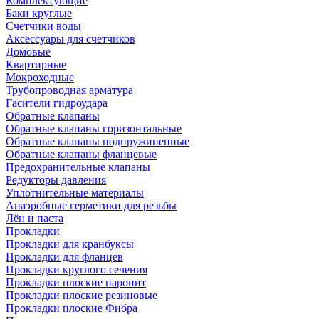
Комплектующие
Баки круглые
Счетчики воды
Аксессуары для счетчиков
Домовые
Квартирные
Мокроходные
Трубопроводная арматура
Гасители гидроудара
Обратные клапаны
Обратные клапаны горизонтальные
Обратные клапаны подпружиненные
Обратные клапаны фланцевые
Предохранительные клапаны
Редукторы давления
Уплотнительные материалы
Анаэробные герметики для резьбы
Лён и паста
Прокладки
Прокладки для кранбуксы
Прокладки для фланцев
Прокладки круглого сечения
Прокладки плоские паронит
Прокладки плоские резиновые
Прокладки плоские Фибра