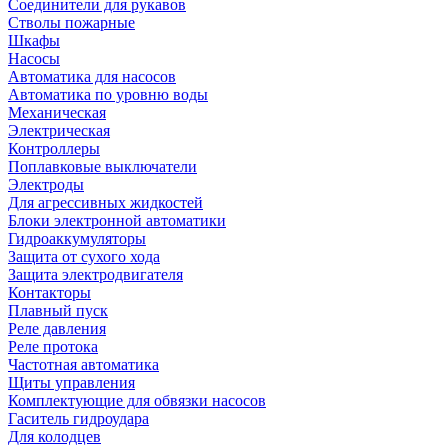
Соединители для рукавов
Стволы пожарные
Шкафы
Насосы
Автоматика для насосов
Автоматика по уровню воды
Механическая
Электрическая
Контроллеры
Поплавковые выключатели
Электроды
Для агрессивных жидкостей
Блоки электронной автоматики
Гидроаккумуляторы
Защита от сухого хода
Защита электродвигателя
Контакторы
Плавный пуск
Реле давления
Реле протока
Частотная автоматика
Щиты управления
Комплектующие для обвязки насосов
Гаситель гидроудара
Для колодцев