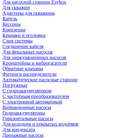
Для насосной станции Esybox
Для скважин
Адаптеры для скважины
Кабель
Кессоны
Крепление
Крышки и оголовки
Слив системы
Соединение кабеля
Для фекальных насосов
Для циркуляционных насосов
Кронштейны и виброгасители
Обратные клапаны
Фитинги распределители
Автоматические насосные станции
Погружные
С гидроаккумулятором
С частотным преобразователем
С электронной автоматикой
Вибрационные насосы
Гидроаккумуляторы
Горизонтальные насосы
Для колодцев и открытых водоёмов
Для конденсата
Дренажные насосы