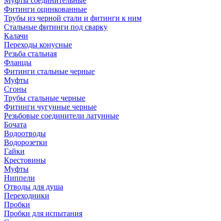
Муфты соединительные
Фитинги оцинкованные
Трубы из черной стали и фитинги к ним
Стальные фитинги под сварку
Калачи
Переходы конусные
Резьба стальная
Фланцы
Фитинги стальные черные
Муфты
Сгоны
Трубы стальные черные
Фитинги чугунные черные
Резьбовые соединители латунные
Бочата
Водоотводы
Водорозетки
Гайки
Крестовины
Муфты
Ниппели
Отводы для душа
Переходники
Пробки
Пробки для испытания