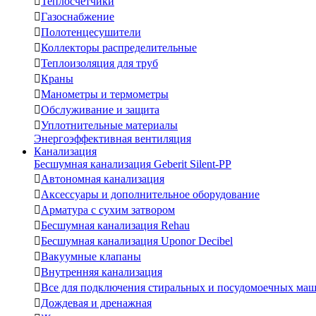

Теплосчетчики

Газоснабжение

Полотенцесушители

Коллекторы распределительные

Теплоизоляция для труб

Краны

Манометры и термометры

Обслуживание и защита

Уплотнительные материалы
Энергоэффективная вентиляция
Канализация
Бесшумная канализация Geberit Silent-PP

Автономная канализация

Аксессуары и дополнительное оборудование

Арматура с сухим затвором

Бесшумная канализация Rehau

Бесшумная канализация Uponor Decibel

Вакуумные клапаны

Внутренняя канализация

Все для подключения стиральных и посудомоечных ма

Дождевая и дренажная