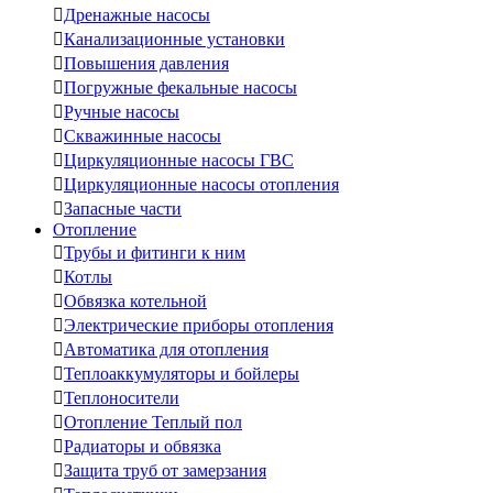

Дренажные насосы

Канализационные установки

Повышения давления

Погружные фекальные насосы

Ручные насосы

Скважинные насосы

Циркуляционные насосы ГВС

Циркуляционные насосы отопления

Запасные части
Отопление

Трубы и фитинги к ним

Котлы

Обвязка котельной

Электрические приборы отопления

Автоматика для отопления

Теплоаккумуляторы и бойлеры

Теплоносители

Отопление Теплый пол

Радиаторы и обвязка

Защита труб от замерзания