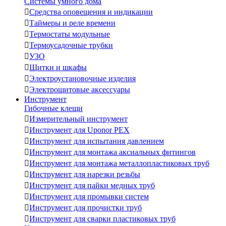
Системы умного дома

Средства оповещения и индикации

Таймеры и реле времени

Термостаты модульные

Термоусадочные трубки

УЗО

Щитки и шкафы

Электроустановочные изделия

Электрощитовые аксессуары
Инструмент
Гибочные клещи

Измерительный инструмент

Инструмент для Uponor PEX

Инструмент для испытания давлением

Инструмент для монтажа аксиальных фитингов

Инструмент для монтажа металлопластиковых труб

Инструмент для нарезки резьбы

Инструмент для пайки медных труб

Инструмент для промывки систем

Инструмент для прочистки труб

Инструмент для сварки пластиковых труб