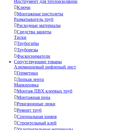
Инструмент для теплоизоляции

Ключи

Монтажные пистолеты
Разматыватель труб

Расходные материалы

Средства защиты
Тиски

Трубогибы

Труборезы

Фаскосниматели
Сопутствующие товары
Алюминиевый рифленый лист

Герметики

Липкая лента
Маркировка

Монтаж ПВХ клеевых труб

Монтажная пена

Ревизионные люки

Ремонт труб

Специальная химия

Строительный клей

Уплотнительные материалы