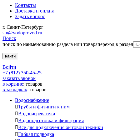
Контакты
Доставка и оплата
Задать вопрос
г. Санкт-Петербург
sm@vodoprovod.ru
Поиск
поиск по наименованию раздела или товара
переход в раздел
Войти
+7 (812) 350-45-25
заказать звонок
в корзине
:
товаров
в закладках
:
товаров
Водоснабжение

Трубы и фитинги к ним

Водонагреватели

Водоподготовка и фильтрация

Все для подключения бытовой техники

Гибкая подводка