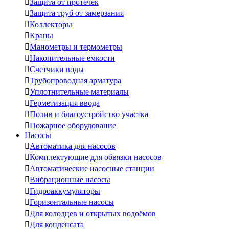

Защита от протечек

Защита труб от замерзания

Коллекторы

Краны

Манометры и термометры

Накопительные емкости

Счетчики воды

Трубопроводная арматура

Уплотнительные материалы

Герметизация ввода

Полив и благоустройство участка

Пожарное оборудование
Насосы

Автоматика для насосов

Комплектующие для обвязки насосов

Автоматические насосные станции

Вибрационные насосы

Гидроаккумуляторы

Горизонтальные насосы

Для колодцев и открытых водоёмов

Для конденсата