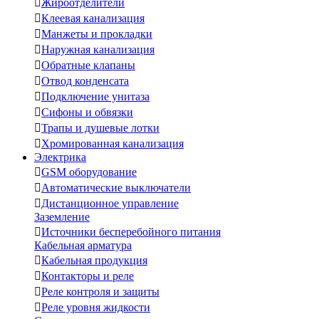

Жироотделители

Клеевая канализация

Манжеты и прокладки

Наружная канализация

Обратные клапаны

Отвод конденсата

Подключение унитаза

Сифоны и обвязки

Трапы и душевые лотки

Хромированная канализация
Электрика

GSM оборудование

Автоматические выключатели

Дистанционное управление
Заземление

Источники бесперебойного питания
Кабельная арматура

Кабельная продукция

Контакторы и реле

Реле контроля и защиты

Реле уровня жидкости