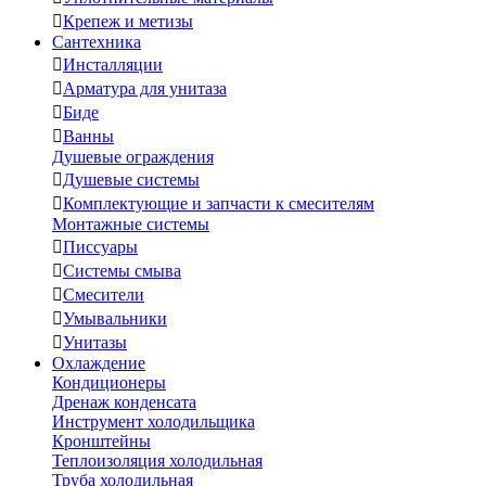

Крепеж и метизы
Сантехника

Инсталляции

Арматура для унитаза

Биде

Ванны
Душевые ограждения

Душевые системы

Комплектующие и запчасти к смесителям
Монтажные системы

Писсуары

Системы смыва

Смесители

Умывальники

Унитазы
Охлаждение
Кондиционеры
Дренаж конденсата
Инструмент холодильщика
Кронштейны
Теплоизоляция холодильная
Труба холодильная