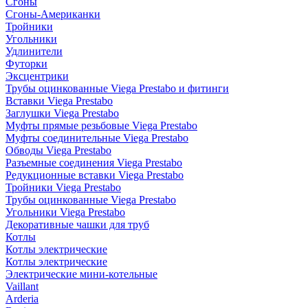
Сгоны
Сгоны-Американки
Тройники
Угольники
Удлинители
Футорки
Эксцентрики
Трубы оцинкованные Viega Prestabo и фитинги
Вставки Viega Prestabo
Заглушки Viega Prestabo
Муфты прямые резьбовые Viega Prestabo
Муфты соединительные Viega Prestabo
Обводы Viega Prestabo
Разъемные соединения Viega Prestabo
Редукционные вставки Viega Prestabo
Тройники Viega Prestabo
Трубы оцинкованные Viega Prestabo
Угольники Viega Prestabo
Декоративные чашки для труб
Котлы
Котлы электрические
Котлы электрические
Электрические мини-котельные
Vaillant
Arderia