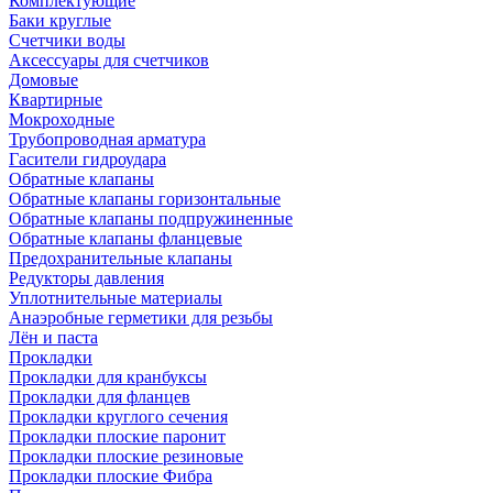
Комплектующие
Баки круглые
Счетчики воды
Аксессуары для счетчиков
Домовые
Квартирные
Мокроходные
Трубопроводная арматура
Гасители гидроудара
Обратные клапаны
Обратные клапаны горизонтальные
Обратные клапаны подпружиненные
Обратные клапаны фланцевые
Предохранительные клапаны
Редукторы давления
Уплотнительные материалы
Анаэробные герметики для резьбы
Лён и паста
Прокладки
Прокладки для кранбуксы
Прокладки для фланцев
Прокладки круглого сечения
Прокладки плоские паронит
Прокладки плоские резиновые
Прокладки плоские Фибра