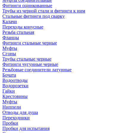
Муфты соединительные
Фитинги оцинкованные
Трубы из черной стали и фитинги к ним
Стальные фитинги под сварку
Калачи
Переходы конусные
Резьба стальная
Фланцы
Фитинги стальные черные
Муфты
Сгоны
Трубы стальные черные
Фитинги чугунные черные
Резьбовые соединители латунные
Бочата
Водоотводы
Водорозетки
Гайки
Крестовины
Муфты
Ниппели
Отводы для душа
Переходники
Пробки
Пробки для испытания