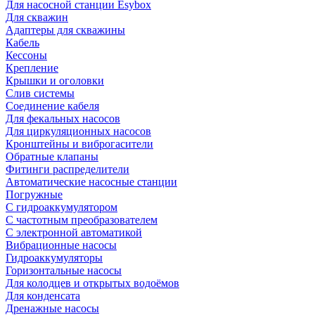
Для насосной станции Esybox
Для скважин
Адаптеры для скважины
Кабель
Кессоны
Крепление
Крышки и оголовки
Слив системы
Соединение кабеля
Для фекальных насосов
Для циркуляционных насосов
Кронштейны и виброгасители
Обратные клапаны
Фитинги распределители
Автоматические насосные станции
Погружные
С гидроаккумулятором
С частотным преобразователем
С электронной автоматикой
Вибрационные насосы
Гидроаккумуляторы
Горизонтальные насосы
Для колодцев и открытых водоёмов
Для конденсата
Дренажные насосы