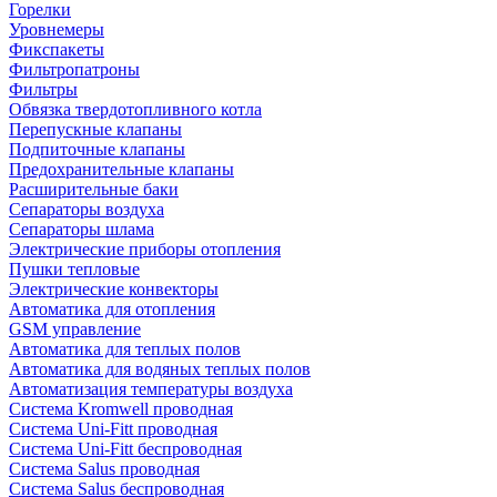
Горелки
Уровнемеры
Фикспакеты
Фильтропатроны
Фильтры
Обвязка твердотопливного котла
Перепускные клапаны
Подпиточные клапаны
Предохранительные клапаны
Расширительные баки
Сепараторы воздуха
Сепараторы шлама
Электрические приборы отопления
Пушки тепловые
Электрические конвекторы
Автоматика для отопления
GSM управление
Автоматика для теплых полов
Автоматика для водяных теплых полов
Автоматизация температуры воздуха
Система Kromwell проводная
Система Uni-Fitt проводная
Система Uni-Fitt беспроводная
Система Salus проводная
Система Salus беспроводная