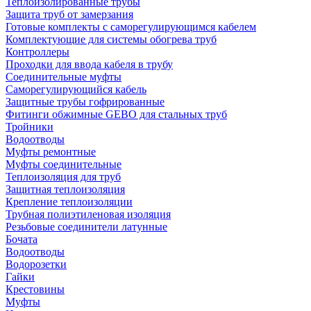
Теплоизолированные трубы
Защита труб от замерзания
Готовые комплекты с саморегулирующимся кабелем
Комплектующие для системы обогрева труб
Контроллеры
Проходки для ввода кабеля в трубу
Соединительные муфты
Саморегулирующийся кабель
Защитные трубы гофрированные
Фитинги обжимные GEBO для стальных труб
Тройники
Водоотводы
Муфты ремонтные
Муфты соединительные
Теплоизоляция для труб
Защитная теплоизоляция
Крепление теплоизоляции
Трубная полиэтиленовая изоляция
Резьбовые соединители латунные
Бочата
Водоотводы
Водорозетки
Гайки
Крестовины
Муфты