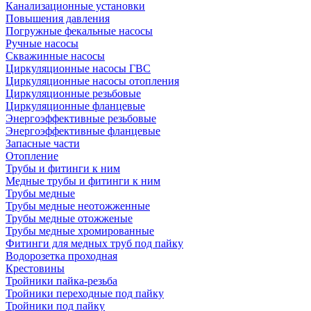
Канализационные установки
Повышения давления
Погружные фекальные насосы
Ручные насосы
Скважинные насосы
Циркуляционные насосы ГВС
Циркуляционные насосы отопления
Циркуляционные резьбовые
Циркуляционные фланцевые
Энергоэффективные резьбовые
Энергоэффективные фланцевые
Запасные части
Отопление
Трубы и фитинги к ним
Медные трубы и фитинги к ним
Трубы медные
Трубы медные неотожженные
Трубы медные отожженые
Трубы медные хромированные
Фитинги для медных труб под пайку
Водорозетка проходная
Крестовины
Тройники пайка-резьба
Тройники переходные под пайку
Тройники под пайку