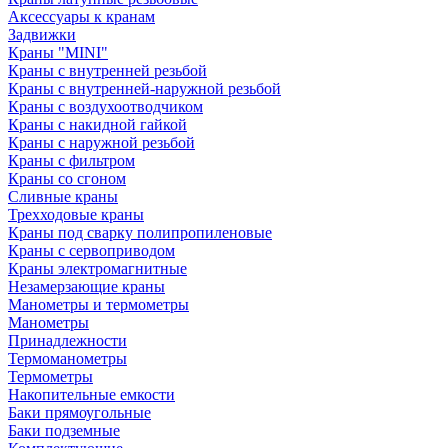
Аксессуары к кранам
Задвижки
Краны "MINI"
Краны с внутренней резьбой
Краны с внутренней-наружной резьбой
Краны с воздухоотводчиком
Краны с накидной гайкой
Краны с наружной резьбой
Краны с фильтром
Краны со сгоном
Сливные краны
Трехходовые краны
Краны под сварку полипропиленовые
Краны с сервоприводом
Краны электромагнитные
Незамерзающие краны
Манометры и термометры
Манометры
Принадлежности
Термоманометры
Термометры
Накопительные емкости
Баки прямоугольные
Баки подземные