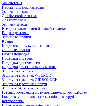
УФ системы
Наборы для анализа воды
Умягчение воды
Для бытовой техники
Для коттеджей
Умягчение воды
Все для подключения бытовой техники
Водоподготовка
Заливные шланги
Краны
Подключение к канализации
Сливные шланги
Гибкая подводка
Подводка для воды
Подводка для смесителей
Подводка для стиральных машин
Защита от протечек
Защита от протечек WELROK
Защита от протечек GIDROLOCK
Защита от протечек Нептун
Защита труб от замерзания
Готовые комплекты с саморегулирующимся кабелем
Комплектующие для системы обогрева труб
Контроллеры
Проходки для ввода кабеля в трубу