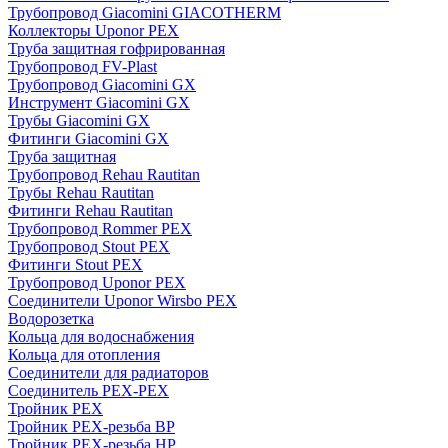
Трубопровод Giacomini GIACOTHERM
Коллекторы Uponor PEX
Труба защитная гофрированная
Трубопровод FV-Plast
Трубопровод Giacomini GX
Инструмент Giacomini GX
Трубы Giacomini GX
Фитинги Giacomini GX
Труба защитная
Трубопровод Rehau Rautitan
Трубы Rehau Rautitan
Фитинги Rehau Rautitan
Трубопровод Rommer PEX
Трубопровод Stout PEX
Фитинги Stout PEX
Трубопровод Uponor PEX
Соединители Uponor Wirsbo PEX
Водорозетка
Кольца для водоснабжения
Кольца для отопления
Соединители для радиаторов
Соединитель PEX-PEX
Тройник PEX
Тройник PEX-резьба ВР
Тройник PEX-резьба НР