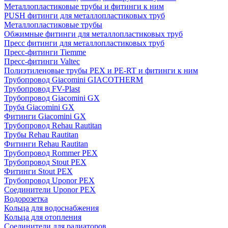
Металлопластиковые трубы и фитинги к ним
PUSH фитинги для металлопластиковых труб
Металлопластиковые трубы
Обжимные фитинги для металлопластиковых труб
Пресс фитинги для металлопластиковых труб
Пресс-фитинги Tiemme
Пресс-фитинги Valtec
Полиэтиленовые трубы PEX и PE-RT и фитинги к ним
Трубопровод Giacomini GIACOTHERM
Трубопровод FV-Plast
Трубопровод Giacomini GX
Труба Giacomini GX
Фитинги Giacomini GX
Трубопровод Rehau Rautitan
Трубы Rehau Rautitan
Фитинги Rehau Rautitan
Трубопровод Rommer PEX
Трубопровод Stout PEX
Фитинги Stout PEX
Трубопровод Uponor PEX
Соединители Uponor PEX
Водорозетка
Кольца для водоснабжения
Кольца для отопления
Соединители для радиаторов