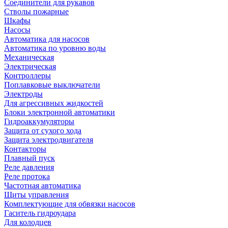
Соединители для рукавов
Стволы пожарные
Шкафы
Насосы
Автоматика для насосов
Автоматика по уровню воды
Механическая
Электрическая
Контроллеры
Поплавковые выключатели
Электроды
Для агрессивных жидкостей
Блоки электронной автоматики
Гидроаккумуляторы
Защита от сухого хода
Защита электродвигателя
Контакторы
Плавный пуск
Реле давления
Реле протока
Частотная автоматика
Щиты управления
Комплектующие для обвязки насосов
Гаситель гидроудара
Для колодцев