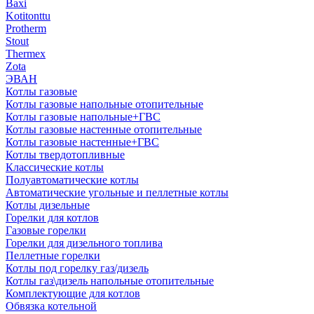
Baxi
Kotitonttu
Protherm
Stout
Thermex
Zota
ЭВАН
Котлы газовые
Котлы газовые напольные отопительные
Котлы газовые напольные+ГВС
Котлы газовые настенные отопительные
Котлы газовые настенные+ГВС
Котлы твердотопливные
Классические котлы
Полуавтоматические котлы
Автоматические угольные и пеллетные котлы
Котлы дизельные
Горелки для котлов
Газовые горелки
Горелки для дизельного топлива
Пеллетные горелки
Котлы под горелку газ/дизель
Котлы газ\дизель напольные отопительные
Комплектующие для котлов
Обвязка котельной