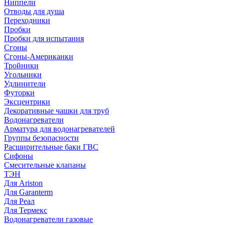
Ниппели
Отводы для душа
Переходники
Пробки
Пробки для испытания
Сгоны
Сгоны-Американки
Тройники
Угольники
Удлинители
Футорки
Эксцентрики
Декоративные чашки для труб
Водонагреватели
Арматура для водонагревателей
Группы безопасности
Расширительные баки ГВС
Сифоны
Смесительные клапаны
ТЭН
Для Ariston
Для Garanterm
Для Реал
Для Термекс
Водонагреватели газовые