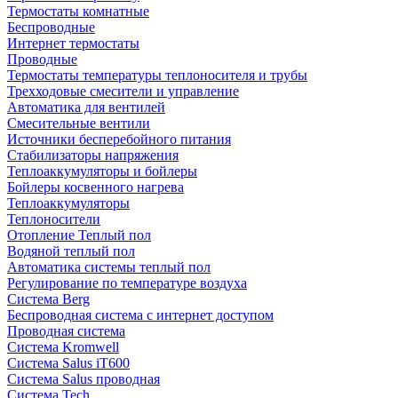
Термостаты комнатные
Беспроводные
Интернет термостаты
Проводные
Термостаты температуры теплоносителя и трубы
Трехходовые смесители и управление
Автоматика для вентилей
Смесительные вентили
Источники бесперебойного питания
Стабилизаторы напряжения
Теплоаккумуляторы и бойлеры
Бойлеры косвенного нагрева
Теплоаккумуляторы
Теплоносители
Отопление Теплый пол
Водяной теплый пол
Автоматика системы теплый пол
Регулирование по температуре воздуха
Система Berg
Беспроводная система с интернет доступом
Проводная система
Система Kromwell
Система Salus iT600
Система Salus проводная
Система Tech