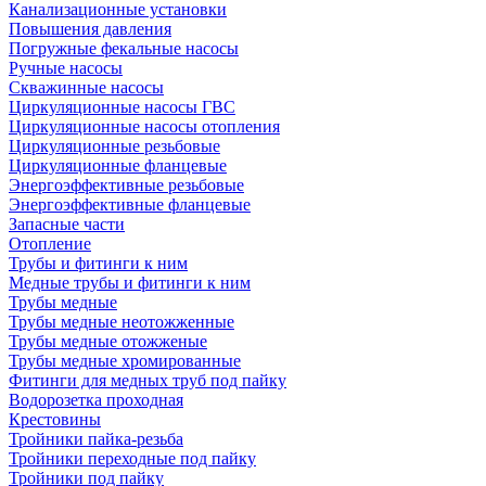
Канализационные установки
Повышения давления
Погружные фекальные насосы
Ручные насосы
Скважинные насосы
Циркуляционные насосы ГВС
Циркуляционные насосы отопления
Циркуляционные резьбовые
Циркуляционные фланцевые
Энергоэффективные резьбовые
Энергоэффективные фланцевые
Запасные части
Отопление
Трубы и фитинги к ним
Медные трубы и фитинги к ним
Трубы медные
Трубы медные неотожженные
Трубы медные отожженые
Трубы медные хромированные
Фитинги для медных труб под пайку
Водорозетка проходная
Крестовины
Тройники пайка-резьба
Тройники переходные под пайку
Тройники под пайку