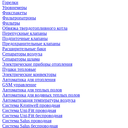
Горелки
Уровнемеры
Фикспакеты
Фильтропатроны
Фильтры
Обвязка твердотопливного котла
Перепускные клапаны
Подпиточные клапаны
Предохранительные клапаны
Расширительные баки
Сепараторы воздуха
Сепараторы шлама
Электрические приборы отопления
Пушки тепловые
Электрические конвекторы
Автоматика для отопления
GSM управление
Автоматика для теплых полов
Автоматика для водяных теплых полов
Автоматизация температуры воздуха
Система Kromwell проводная
Система Uni-Fitt проводная
Система Uni-Fitt беспроводная
Система Salus проводная
Система Salus беспроводная