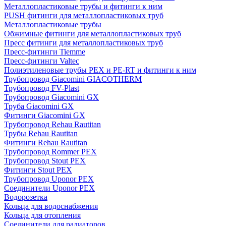
Металлопластиковые трубы и фитинги к ним
PUSH фитинги для металлопластиковых труб
Металлопластиковые трубы
Обжимные фитинги для металлопластиковых труб
Пресс фитинги для металлопластиковых труб
Пресс-фитинги Tiemme
Пресс-фитинги Valtec
Полиэтиленовые трубы PEX и PE-RT и фитинги к ним
Трубопровод Giacomini GIACOTHERM
Трубопровод FV-Plast
Трубопровод Giacomini GX
Труба Giacomini GX
Фитинги Giacomini GX
Трубопровод Rehau Rautitan
Трубы Rehau Rautitan
Фитинги Rehau Rautitan
Трубопровод Rommer PEX
Трубопровод Stout PEX
Фитинги Stout PEX
Трубопровод Uponor PEX
Соединители Uponor PEX
Водорозетка
Кольца для водоснабжения
Кольца для отопления
Соединители для радиаторов