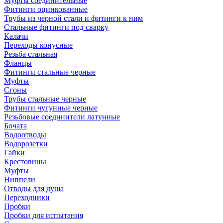
Муфты соединительные
Фитинги оцинкованные
Трубы из черной стали и фитинги к ним
Стальные фитинги под сварку
Калачи
Переходы конусные
Резьба стальная
Фланцы
Фитинги стальные черные
Муфты
Сгоны
Трубы стальные черные
Фитинги чугунные черные
Резьбовые соединители латунные
Бочата
Водоотводы
Водорозетки
Гайки
Крестовины
Муфты
Ниппели
Отводы для душа
Переходники
Пробки
Пробки для испытания