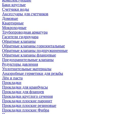
Комплектующие
Баки круглые
Счетчики воды
Аксессуары для счетчиков
Домовые
Квартирные
Мокроходные
Трубопроводная арматура
Гасители гидроудара
Обратные клапаны
Обратные клапаны горизонтальные
Обратные клапаны подпружиненные
Обратные клапаны фланцевые
Предохранительные клапаны
Редукторы давления
Уплотнительные материалы
Анаэробные герметики для резьбы
Лён и паста
Прокладки
Прокладки для кранбуксы
Прокладки для фланцев
Прокладки круглого сечения
Прокладки плоские паронит
Прокладки плоские резиновые
Прокладки плоские Фибра