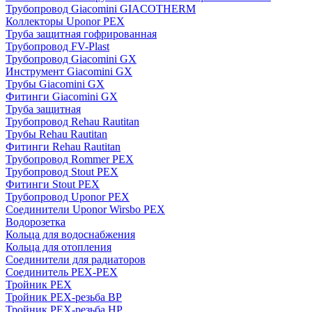
Трубопровод Giacomini GIACOTHERM
Коллекторы Uponor PEX
Труба защитная гофрированная
Трубопровод FV-Plast
Трубопровод Giacomini GX
Инструмент Giacomini GX
Трубы Giacomini GX
Фитинги Giacomini GX
Труба защитная
Трубопровод Rehau Rautitan
Трубы Rehau Rautitan
Фитинги Rehau Rautitan
Трубопровод Rommer PEX
Трубопровод Stout PEX
Фитинги Stout PEX
Трубопровод Uponor PEX
Соединители Uponor Wirsbo PEX
Водорозетка
Кольца для водоснабжения
Кольца для отопления
Соединители для радиаторов
Соединитель PEX-PEX
Тройник PEX
Тройник PEX-резьба ВР
Тройник PEX-резьба НР