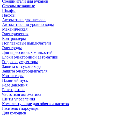
Соединители для рукавов
Стволы пожарные
Шкафы
Насосы
Автоматика для насосов
Автоматика по уровню воды
Механическая
Электрическая
Контроллеры
Поплавковые выключатели
Электроды
Для агрессивных жидкостей
Блоки электронной автоматики
Гидроаккумуляторы
Защита от сухого хода
Защита электродвигателя
Контакторы
Плавный пуск
Реле давления
Реле протока
Частотная автоматика
Щиты управления
Комплектующие для обвязки насосов
Гаситель гидроудара
Для колодцев