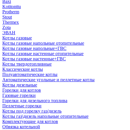
Baxi
Kotitonttu
Protherm
Stout
Thermex
Zota
ЭВАН
Котлы газовые
Котлы газовые напольные отопительные
Котлы газовые напольные+ГВС
Котлы газовые настенные отопительные
Котлы газовые настенные+ГВС
Котлы твердотопливные
Классические котлы
Полуавтоматические котлы
Автоматические угольные и пеллетные котлы
Котлы дизельные
Горелки для котлов
Газовые горелки
Горелки для дизельного топлива
Пеллетные горелки
Котлы под горелку газ/дизель
Котлы газ\дизель напольные отопительные
Комплектующие для котлов
Обвязка котельной