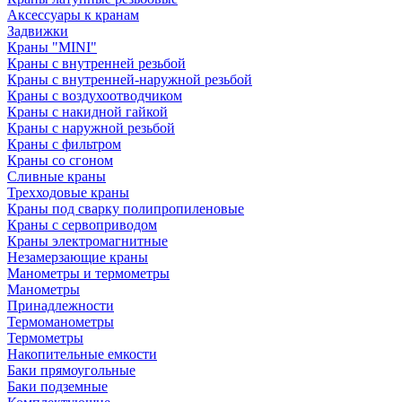
Аксессуары к кранам
Задвижки
Краны "MINI"
Краны с внутренней резьбой
Краны с внутренней-наружной резьбой
Краны с воздухоотводчиком
Краны с накидной гайкой
Краны с наружной резьбой
Краны с фильтром
Краны со сгоном
Сливные краны
Трехходовые краны
Краны под сварку полипропиленовые
Краны с сервоприводом
Краны электромагнитные
Незамерзающие краны
Манометры и термометры
Манометры
Принадлежности
Термоманометры
Термометры
Накопительные емкости
Баки прямоугольные
Баки подземные