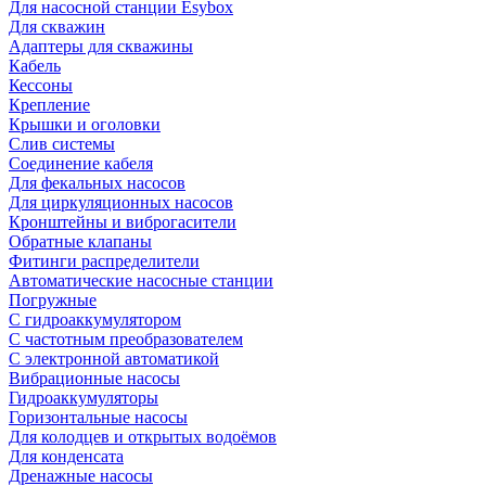
Для насосной станции Esybox
Для скважин
Адаптеры для скважины
Кабель
Кессоны
Крепление
Крышки и оголовки
Слив системы
Соединение кабеля
Для фекальных насосов
Для циркуляционных насосов
Кронштейны и виброгасители
Обратные клапаны
Фитинги распределители
Автоматические насосные станции
Погружные
С гидроаккумулятором
С частотным преобразователем
С электронной автоматикой
Вибрационные насосы
Гидроаккумуляторы
Горизонтальные насосы
Для колодцев и открытых водоёмов
Для конденсата
Дренажные насосы