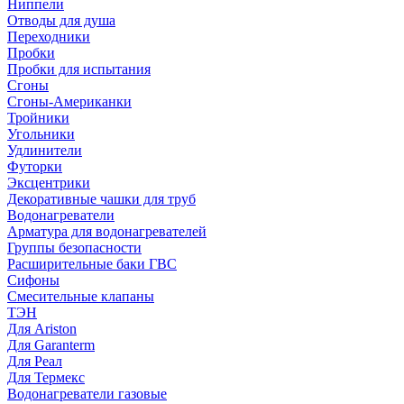
Ниппели
Отводы для душа
Переходники
Пробки
Пробки для испытания
Сгоны
Сгоны-Американки
Тройники
Угольники
Удлинители
Футорки
Эксцентрики
Декоративные чашки для труб
Водонагреватели
Арматура для водонагревателей
Группы безопасности
Расширительные баки ГВС
Сифоны
Смесительные клапаны
ТЭН
Для Ariston
Для Garanterm
Для Реал
Для Термекс
Водонагреватели газовые