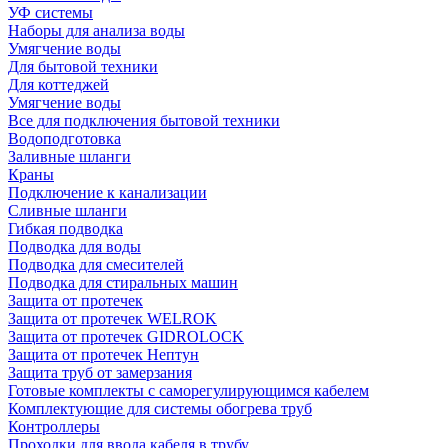
УФ системы
Наборы для анализа воды
Умягчение воды
Для бытовой техники
Для коттеджей
Умягчение воды
Все для подключения бытовой техники
Водоподготовка
Заливные шланги
Краны
Подключение к канализации
Сливные шланги
Гибкая подводка
Подводка для воды
Подводка для смесителей
Подводка для стиральных машин
Защита от протечек
Защита от протечек WELROK
Защита от протечек GIDROLOCK
Защита от протечек Нептун
Защита труб от замерзания
Готовые комплекты с саморегулирующимся кабелем
Комплектующие для системы обогрева труб
Контроллеры
Проходки для ввода кабеля в трубу