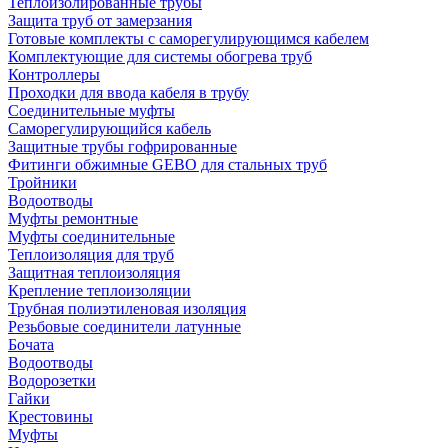
Теплоизолированные трубы
Защита труб от замерзания
Готовые комплекты с саморегулирующимся кабелем
Комплектующие для системы обогрева труб
Контроллеры
Проходки для ввода кабеля в трубу
Соединительные муфты
Саморегулирующийся кабель
Защитные трубы гофрированные
Фитинги обжимные GEBO для стальных труб
Тройники
Водоотводы
Муфты ремонтные
Муфты соединительные
Теплоизоляция для труб
Защитная теплоизоляция
Крепление теплоизоляции
Трубная полиэтиленовая изоляция
Резьбовые соединители латунные
Бочата
Водоотводы
Водорозетки
Гайки
Крестовины
Муфты