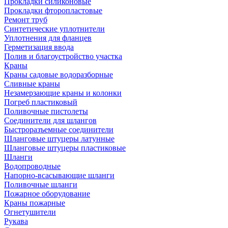
Прокладки силиконовые
Прокладки фторопластовые
Ремонт труб
Синтетические уплотнители
Уплотнения для фланцев
Герметизация ввода
Полив и благоустройство участка
Краны
Краны садовые водоразборные
Сливные краны
Незамерзающие краны и колонки
Погреб пластиковый
Поливочные пистолеты
Соединители для шлангов
Быстроразъемные соединители
Шланговые штуцеры латунные
Шланговые штуцеры пластиковые
Шланги
Водопроводные
Напорно-всасывающие шланги
Поливочные шланги
Пожарное оборудование
Краны пожарные
Огнетушители
Рукава