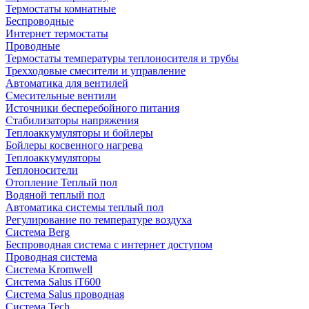
Термостаты комнатные
Беспроводные
Интернет термостаты
Проводные
Термостаты температуры теплоносителя и трубы
Трехходовые смесители и управление
Автоматика для вентилей
Смесительные вентили
Источники бесперебойного питания
Стабилизаторы напряжения
Теплоаккумуляторы и бойлеры
Бойлеры косвенного нагрева
Теплоаккумуляторы
Теплоносители
Отопление Теплый пол
Водяной теплый пол
Автоматика системы теплый пол
Регулирование по температуре воздуха
Система Berg
Беспроводная система с интернет доступом
Проводная система
Система Kromwell
Система Salus iT600
Система Salus проводная
Система Tech