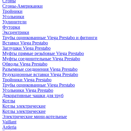
Сгоны
Сгоны-Американки
Тройники
Угольники
Удлинители
Футорки
Эксцентрики
Трубы оцинкованные Viega Prestabo и фитинги
Вставки Viega Prestabo
Заглушки Viega Prestabo
Муфты прямые резьбовые Viega Prestabo
Муфты соединительные Viega Prestabo
Обводы Viega Prestabo
Разъемные соединения Viega Prestabo
Редукционные вставки Viega Prestabo
Тройники Viega Prestabo
Трубы оцинкованные Viega Prestabo
Угольники Viega Prestabo
Декоративные чашки для труб
Котлы
Котлы электрические
Котлы электрические
Электрические мини-котельные
Vaillant
Arderia