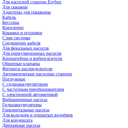
Для насосной станции Esybox
Для скважин
Адаптеры для скважины
Кабель
Кессоны
Крепление
Крышки и оголовки
Слив системы
Соединение кабеля
Для фекальных насосов
Для циркуляционных насосов
Кронштейны и виброгасители
Обратные клапаны
Фитинги распределители
Автоматические насосные станции
Погружные
С гидроаккумулятором
С частотным преобразователем
С электронной автоматикой
Вибрационные насосы
Гидроаккумуляторы
Горизонтальные насосы
Для колодцев и открытых водоёмов
Для конденсата
Дренажные насосы