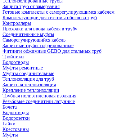
Теплоизолированные трубы
Защита труб от замерзания
Готовые комплекты с саморегулирующимся кабелем
Комплектующие для системы обогрева труб
Контроллеры
Проходки для ввода кабеля в трубу
Соединительные муфты
Саморегулирующийся кабель
Защитные трубы гофрированные
Фитинги обжимные GEBO для стальных труб
Тройники
Водоотводы
Муфты ремонтные
Муфты соединительные
Теплоизоляция для труб
Защитная теплоизоляция
Крепление теплоизоляции
Трубная полиэтиленовая изоляция
Резьбовые соединители латунные
Бочата
Водоотводы
Водорозетки
Гайки
Крестовины
Муфты