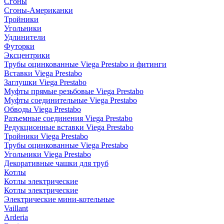
Сгоны
Сгоны-Американки
Тройники
Угольники
Удлинители
Футорки
Эксцентрики
Трубы оцинкованные Viega Prestabo и фитинги
Вставки Viega Prestabo
Заглушки Viega Prestabo
Муфты прямые резьбовые Viega Prestabo
Муфты соединительные Viega Prestabo
Обводы Viega Prestabo
Разъемные соединения Viega Prestabo
Редукционные вставки Viega Prestabo
Тройники Viega Prestabo
Трубы оцинкованные Viega Prestabo
Угольники Viega Prestabo
Декоративные чашки для труб
Котлы
Котлы электрические
Котлы электрические
Электрические мини-котельные
Vaillant
Arderia