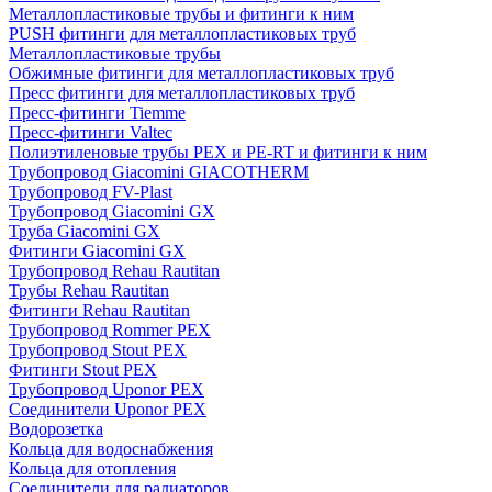
Металлопластиковые трубы и фитинги к ним
PUSH фитинги для металлопластиковых труб
Металлопластиковые трубы
Обжимные фитинги для металлопластиковых труб
Пресс фитинги для металлопластиковых труб
Пресс-фитинги Tiemme
Пресс-фитинги Valtec
Полиэтиленовые трубы PEX и PE-RT и фитинги к ним
Трубопровод Giacomini GIACOTHERM
Трубопровод FV-Plast
Трубопровод Giacomini GX
Труба Giacomini GX
Фитинги Giacomini GX
Трубопровод Rehau Rautitan
Трубы Rehau Rautitan
Фитинги Rehau Rautitan
Трубопровод Rommer PEX
Трубопровод Stout PEX
Фитинги Stout PEX
Трубопровод Uponor PEX
Соединители Uponor PEX
Водорозетка
Кольца для водоснабжения
Кольца для отопления
Соединители для радиаторов