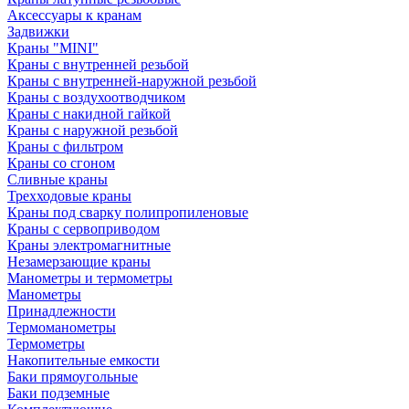
Аксессуары к кранам
Задвижки
Краны "MINI"
Краны с внутренней резьбой
Краны с внутренней-наружной резьбой
Краны с воздухоотводчиком
Краны с накидной гайкой
Краны с наружной резьбой
Краны с фильтром
Краны со сгоном
Сливные краны
Трехходовые краны
Краны под сварку полипропиленовые
Краны с сервоприводом
Краны электромагнитные
Незамерзающие краны
Манометры и термометры
Манометры
Принадлежности
Термоманометры
Термометры
Накопительные емкости
Баки прямоугольные
Баки подземные