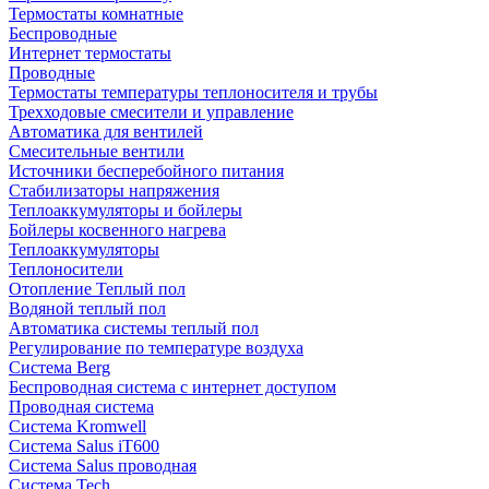
Термостаты комнатные
Беспроводные
Интернет термостаты
Проводные
Термостаты температуры теплоносителя и трубы
Трехходовые смесители и управление
Автоматика для вентилей
Смесительные вентили
Источники бесперебойного питания
Стабилизаторы напряжения
Теплоаккумуляторы и бойлеры
Бойлеры косвенного нагрева
Теплоаккумуляторы
Теплоносители
Отопление Теплый пол
Водяной теплый пол
Автоматика системы теплый пол
Регулирование по температуре воздуха
Система Berg
Беспроводная система с интернет доступом
Проводная система
Система Kromwell
Система Salus iT600
Система Salus проводная
Система Tech