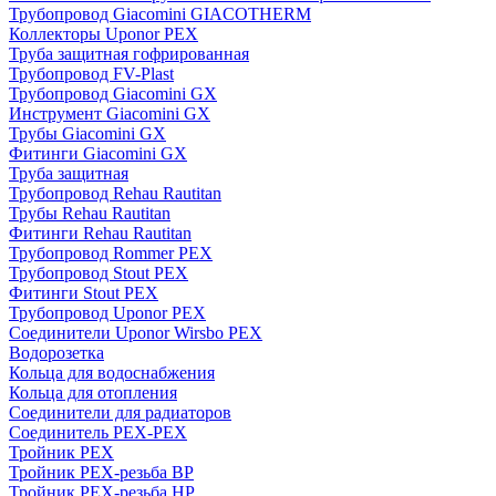
Трубопровод Giacomini GIACOTHERM
Коллекторы Uponor PEX
Труба защитная гофрированная
Трубопровод FV-Plast
Трубопровод Giacomini GX
Инструмент Giacomini GX
Трубы Giacomini GX
Фитинги Giacomini GX
Труба защитная
Трубопровод Rehau Rautitan
Трубы Rehau Rautitan
Фитинги Rehau Rautitan
Трубопровод Rommer PEX
Трубопровод Stout PEX
Фитинги Stout PEX
Трубопровод Uponor PEX
Соединители Uponor Wirsbo PEX
Водорозетка
Кольца для водоснабжения
Кольца для отопления
Соединители для радиаторов
Соединитель PEX-PEX
Тройник PEX
Тройник PEX-резьба ВР
Тройник PEX-резьба НР