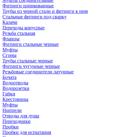
Муфты соединительные
Фитинги оцинкованные
Трубы из черной стали и фитинги к ним
Стальные фитинги под сварку
Калачи
Переходы конусные
Резьба стальная
Фланцы
Фитинги стальные черные
Муфты
Сгоны
Трубы стальные черные
Фитинги чугунные черные
Резьбовые соединители латунные
Бочата
Водоотводы
Водорозетки
Гайки
Крестовины
Муфты
Ниппели
Отводы для душа
Переходники
Пробки
Пробки для испытания