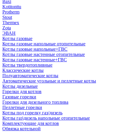
Baxi
Kotitonttu
Protherm
Stout
Thermex
Zota
ЭВАН
Котлы газовые
Котлы газовые напольные отопительные
Котлы газовые напольные+ГВС
Котлы газовые настенные отопительные
Котлы газовые настенные+ГВС
Котлы твердотопливные
Классические котлы
Полуавтоматические котлы
Автоматические угольные и пеллетные котлы
Котлы дизельные
Горелки для котлов
Газовые горелки
Горелки для дизельного топлива
Пеллетные горелки
Котлы под горелку газ/дизель
Котлы газ\дизель напольные отопительные
Комплектующие для котлов
Обвязка котельной