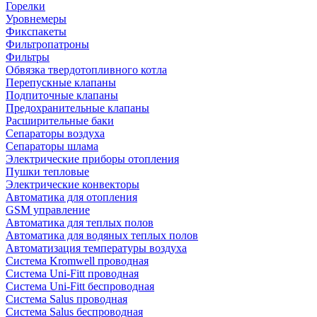
Горелки
Уровнемеры
Фикспакеты
Фильтропатроны
Фильтры
Обвязка твердотопливного котла
Перепускные клапаны
Подпиточные клапаны
Предохранительные клапаны
Расширительные баки
Сепараторы воздуха
Сепараторы шлама
Электрические приборы отопления
Пушки тепловые
Электрические конвекторы
Автоматика для отопления
GSM управление
Автоматика для теплых полов
Автоматика для водяных теплых полов
Автоматизация температуры воздуха
Система Kromwell проводная
Система Uni-Fitt проводная
Система Uni-Fitt беспроводная
Система Salus проводная
Система Salus беспроводная