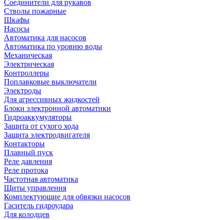
Соединители для рукавов
Стволы пожарные
Шкафы
Насосы
Автоматика для насосов
Автоматика по уровню воды
Механическая
Электрическая
Контроллеры
Поплавковые выключатели
Электроды
Для агрессивных жидкостей
Блоки электронной автоматики
Гидроаккумуляторы
Защита от сухого хода
Защита электродвигателя
Контакторы
Плавный пуск
Реле давления
Реле протока
Частотная автоматика
Щиты управления
Комплектующие для обвязки насосов
Гаситель гидроудара
Для колодцев