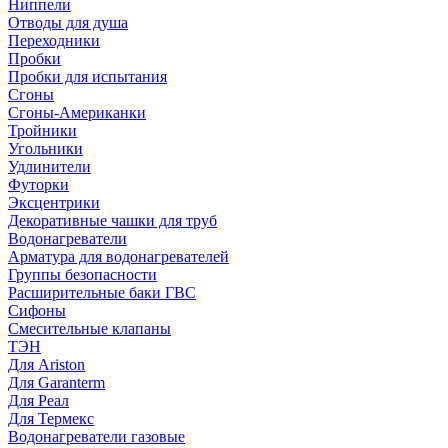
Ниппели
Отводы для душа
Переходники
Пробки
Пробки для испытания
Сгоны
Сгоны-Американки
Тройники
Угольники
Удлинители
Футорки
Эксцентрики
Декоративные чашки для труб
Водонагреватели
Арматура для водонагревателей
Группы безопасности
Расширительные баки ГВС
Сифоны
Смесительные клапаны
ТЭН
Для Ariston
Для Garanterm
Для Реал
Для Термекс
Водонагреватели газовые