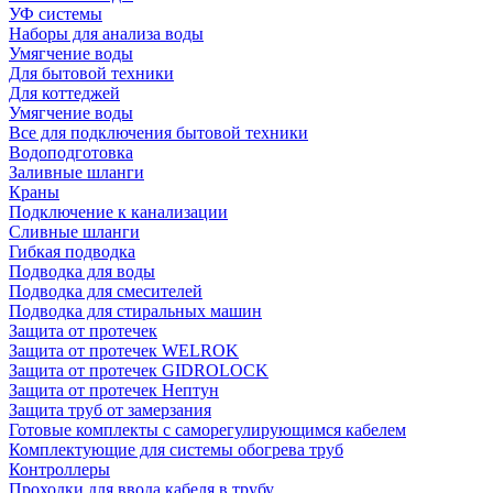
УФ системы
Наборы для анализа воды
Умягчение воды
Для бытовой техники
Для коттеджей
Умягчение воды
Все для подключения бытовой техники
Водоподготовка
Заливные шланги
Краны
Подключение к канализации
Сливные шланги
Гибкая подводка
Подводка для воды
Подводка для смесителей
Подводка для стиральных машин
Защита от протечек
Защита от протечек WELROK
Защита от протечек GIDROLOCK
Защита от протечек Нептун
Защита труб от замерзания
Готовые комплекты с саморегулирующимся кабелем
Комплектующие для системы обогрева труб
Контроллеры
Проходки для ввода кабеля в трубу