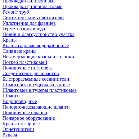
Прокладки силиконовые
Прокладки фторопластовые
Ремонт труб
Синтетические уплотнители
Уплотнения для фланцев
Герметизация ввода
Полив и благоустройство участка
Краны
Краны садовые водоразборные
Сливные краны
Незамерзающие краны и колонки
Погреб пластиковый
Поливочные пистолеты
Соединители для шлангов
Быстроразъемные соединители
Шланговые штуцеры латунные
Шланговые штуцеры пластиковые
Шланги
Водопроводные
Напорно-всасывающие шланги
Поливочные шланги
Пожарное оборудование
Краны пожарные
Огнетушители
Рукава