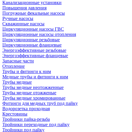
Канализационные установки
Повышения давления
Погружные фекальные насосы
Ручные насосы
Скважинные насосы
Циркуляционные насосы ГВС
Циркуляционные насосы отопления
Циркуляционные резьбовые
Циркуляционные фланцевые
Энергоэффективные резьбовые
Энергоэффективные фланцевые
Запасные части
Отопление
Трубы и фитинги к ним
Медные трубы и фитинги к ним
Трубы медные
Трубы медные неотожженные
Трубы медные отожженые
Трубы медные хромированные
Фитинги для медных труб под пайку
Водорозетка проходная
Крестовины
Тройники пайка-резьба
Тройники переходные под пайку
Тройники под пайку