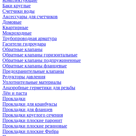
Комплектующие
Баки круглые
Счетчики воды
Аксессуары для счетчиков
Домовые
Квартирные
Мокроходные
Трубопроводная арматура
Гасители гидроудара
Обратные клапаны
Обратные клапаны горизонтальные
Обратные клапаны подпружиненные
Обратные клапаны фланцевые
Предохранительные клапаны
Редукторы давления
Уплотнительные материалы
Анаэробные герметики для резьбы
Лён и паста
Прокладки
Прокладки для кранбуксы
Прокладки для фланцев
Прокладки круглого сечения
Прокладки плоские паронит
Прокладки плоские резиновые
Прокладки плоские Фибра