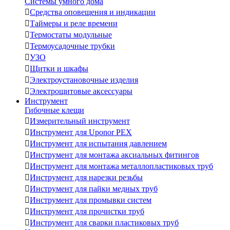
Системы умного дома

Средства оповещения и индикации

Таймеры и реле времени

Термостаты модульные

Термоусадочные трубки

УЗО

Щитки и шкафы

Электроустановочные изделия

Электрощитовые аксессуары
Инструмент
Гибочные клещи

Измерительный инструмент

Инструмент для Uponor PEX

Инструмент для испытания давлением

Инструмент для монтажа аксиальных фитингов

Инструмент для монтажа металлопластиковых труб

Инструмент для нарезки резьбы

Инструмент для пайки медных труб

Инструмент для промывки систем

Инструмент для прочистки труб

Инструмент для сварки пластиковых труб