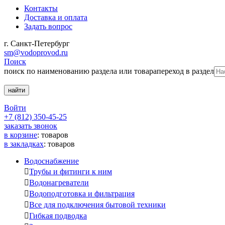
Контакты
Доставка и оплата
Задать вопрос
г. Санкт-Петербург
sm@vodoprovod.ru
Поиск
поиск по наименованию раздела или товара
переход в раздел
Войти
+7 (812) 350-45-25
заказать звонок
в корзине
:
товаров
в закладках
:
товаров
Водоснабжение

Трубы и фитинги к ним

Водонагреватели

Водоподготовка и фильтрация

Все для подключения бытовой техники

Гибкая подводка