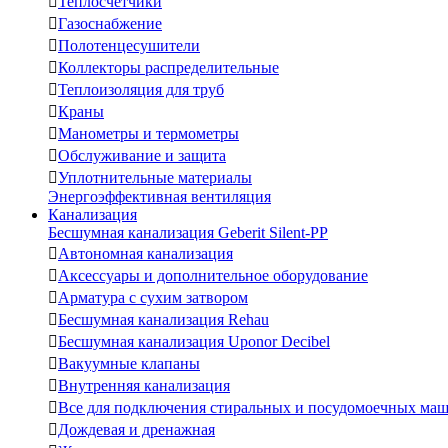

Теплосчетчики

Газоснабжение

Полотенцесушители

Коллекторы распределительные

Теплоизоляция для труб

Краны

Манометры и термометры

Обслуживание и защита

Уплотнительные материалы
Энергоэффективная вентиляция
Канализация
Бесшумная канализация Geberit Silent-PP

Автономная канализация

Аксессуары и дополнительное оборудование

Арматура с сухим затвором

Бесшумная канализация Rehau

Бесшумная канализация Uponor Decibel

Вакуумные клапаны

Внутренняя канализация

Все для подключения стиральных и посудомоечных ма

Дождевая и дренажная