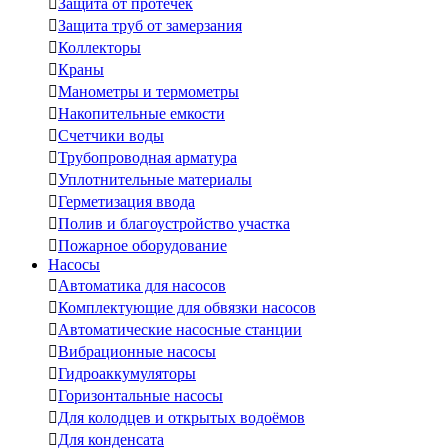

Защита от протечек

Защита труб от замерзания

Коллекторы

Краны

Манометры и термометры

Накопительные емкости

Счетчики воды

Трубопроводная арматура

Уплотнительные материалы

Герметизация ввода

Полив и благоустройство участка

Пожарное оборудование
Насосы

Автоматика для насосов

Комплектующие для обвязки насосов

Автоматические насосные станции

Вибрационные насосы

Гидроаккумуляторы

Горизонтальные насосы

Для колодцев и открытых водоёмов

Для конденсата