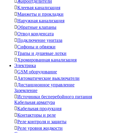

Жироотделители

Клеевая канализация

Манжеты и прокладки

Наружная канализация

Обратные клапаны

Отвод конденсата

Подключение унитаза

Сифоны и обвязки

Трапы и душевые лотки

Хромированная канализация
Электрика

GSM оборудование

Автоматические выключатели

Дистанционное управление
Заземление

Источники бесперебойного питания
Кабельная арматура

Кабельная продукция

Контакторы и реле

Реле контроля и защиты

Реле уровня жидкости