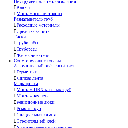
Инструмент для теплоизоляции

Ключи

Монтажные пистолеты
Разматыватель труб

Расходные материалы

Средства защиты
Тиски

Трубогибы

Труборезы

Фаскосниматели
Сопутствующие товары
Алюминиевый рифленый лист

Герметики

Липкая лента
Маркировка

Монтаж ПВХ клеевых труб

Монтажная пена

Ревизионные люки

Ремонт труб

Специальная химия

Строительный клей

Уплотнительные материалы