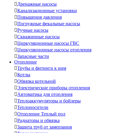

Дренажные насосы

Канализационные установки

Повышения давления

Погружные фекальные насосы

Ручные насосы

Скважинные насосы

Циркуляционные насосы ГВС

Циркуляционные насосы отопления

Запасные части
Отопление

Трубы и фитинги к ним

Котлы

Обвязка котельной

Электрические приборы отопления

Автоматика для отопления

Теплоаккумуляторы и бойлеры

Теплоносители

Отопление Теплый пол

Радиаторы и обвязка

Защита труб от замерзания