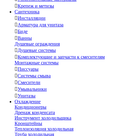

Крепеж и метизы
Сантехника

Инсталляции

Арматура для унитаза

Биде

Ванны
Душевые ограждения

Душевые системы

Комплектующие и запчасти к смесителям
Монтажные системы

Писсуары

Системы смыва

Смесители

Умывальники

Унитазы
Охлаждение
Кондиционеры
Дренаж конденсата
Инструмент холодильщика
Кронштейны
Теплоизоляция холодильная
Труба холодильная