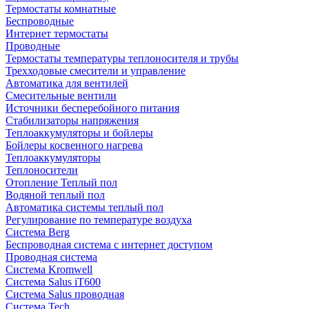
Термостаты комнатные
Беспроводные
Интернет термостаты
Проводные
Термостаты температуры теплоносителя и трубы
Трехходовые смесители и управление
Автоматика для вентилей
Смесительные вентили
Источники бесперебойного питания
Стабилизаторы напряжения
Теплоаккумуляторы и бойлеры
Бойлеры косвенного нагрева
Теплоаккумуляторы
Теплоносители
Отопление Теплый пол
Водяной теплый пол
Автоматика системы теплый пол
Регулирование по температуре воздуха
Система Berg
Беспроводная система с интернет доступом
Проводная система
Система Kromwell
Система Salus iT600
Система Salus проводная
Система Tech