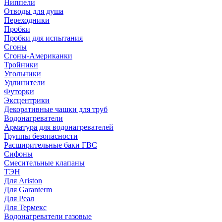
Ниппели
Отводы для душа
Переходники
Пробки
Пробки для испытания
Сгоны
Сгоны-Американки
Тройники
Угольники
Удлинители
Футорки
Эксцентрики
Декоративные чашки для труб
Водонагреватели
Арматура для водонагревателей
Группы безопасности
Расширительные баки ГВС
Сифоны
Смесительные клапаны
ТЭН
Для Ariston
Для Garanterm
Для Реал
Для Термекс
Водонагреватели газовые