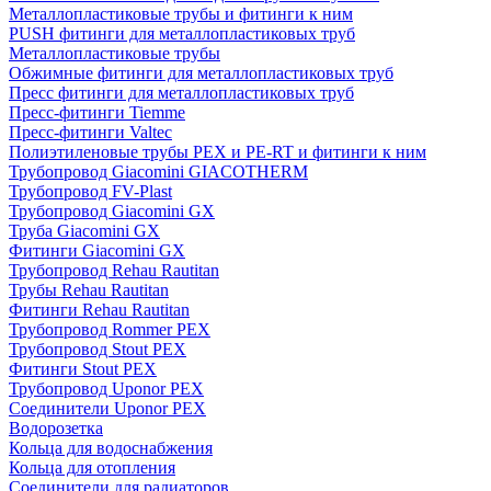
Металлопластиковые трубы и фитинги к ним
PUSH фитинги для металлопластиковых труб
Металлопластиковые трубы
Обжимные фитинги для металлопластиковых труб
Пресс фитинги для металлопластиковых труб
Пресс-фитинги Tiemme
Пресс-фитинги Valtec
Полиэтиленовые трубы PEX и PE-RT и фитинги к ним
Трубопровод Giacomini GIACOTHERM
Трубопровод FV-Plast
Трубопровод Giacomini GX
Труба Giacomini GX
Фитинги Giacomini GX
Трубопровод Rehau Rautitan
Трубы Rehau Rautitan
Фитинги Rehau Rautitan
Трубопровод Rommer PEX
Трубопровод Stout PEX
Фитинги Stout PEX
Трубопровод Uponor PEX
Соединители Uponor PEX
Водорозетка
Кольца для водоснабжения
Кольца для отопления
Соединители для радиаторов