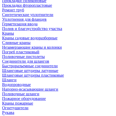
Прокладки силиконовые
Прокладки фторопластовые
Ремонт труб
Синтетические уплотнители
Уплотнения для фланцев
Герметизация ввода
Полив и благоустройство участка
Краны
Краны садовые водоразборные
Сливные краны
Незамерзающие краны и колонки
Погреб пластиковый
Поливочные пистолеты
Соединители для шлангов
Быстроразъемные соединители
Шланговые штуцеры латунные
Шланговые штуцеры пластиковые
Шланги
Водопроводные
Напорно-всасывающие шланги
Поливочные шланги
Пожарное оборудование
Краны пожарные
Огнетушители
Рукава