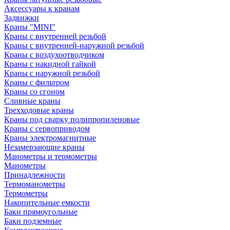
Аксессуары к кранам
Задвижки
Краны "MINI"
Краны с внутренней резьбой
Краны с внутренней-наружной резьбой
Краны с воздухоотводчиком
Краны с накидной гайкой
Краны с наружной резьбой
Краны с фильтром
Краны со сгоном
Сливные краны
Трехходовые краны
Краны под сварку полипропиленовые
Краны с сервоприводом
Краны электромагнитные
Незамерзающие краны
Манометры и термометры
Манометры
Принадлежности
Термоманометры
Термометры
Накопительные емкости
Баки прямоугольные
Баки подземные