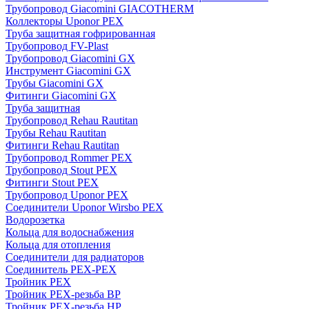
Трубопровод Giacomini GIACOTHERM
Коллекторы Uponor PEX
Труба защитная гофрированная
Трубопровод FV-Plast
Трубопровод Giacomini GX
Инструмент Giacomini GX
Трубы Giacomini GX
Фитинги Giacomini GX
Труба защитная
Трубопровод Rehau Rautitan
Трубы Rehau Rautitan
Фитинги Rehau Rautitan
Трубопровод Rommer PEX
Трубопровод Stout PEX
Фитинги Stout PEX
Трубопровод Uponor PEX
Соединители Uponor Wirsbo PEX
Водорозетка
Кольца для водоснабжения
Кольца для отопления
Соединители для радиаторов
Соединитель PEX-PEX
Тройник PEX
Тройник PEX-резьба ВР
Тройник PEX-резьба НР