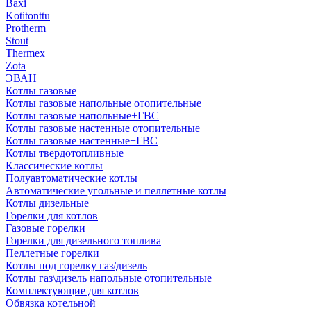
Baxi
Kotitonttu
Protherm
Stout
Thermex
Zota
ЭВАН
Котлы газовые
Котлы газовые напольные отопительные
Котлы газовые напольные+ГВС
Котлы газовые настенные отопительные
Котлы газовые настенные+ГВС
Котлы твердотопливные
Классические котлы
Полуавтоматические котлы
Автоматические угольные и пеллетные котлы
Котлы дизельные
Горелки для котлов
Газовые горелки
Горелки для дизельного топлива
Пеллетные горелки
Котлы под горелку газ/дизель
Котлы газ\дизель напольные отопительные
Комплектующие для котлов
Обвязка котельной