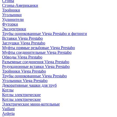
Сгоны
Сгоны-Американки
Тройники
Угольники
Удлинители
Футорки
Эксцентрики
Трубы оцинкованные Viega Prestabo и фитинги
Вставки Viega Prestabo
Заглушки Viega Prestabo
Муфты прямые резьбовые Viega Prestabo
Муфты соединительные Viega Prestabo
Обводы Viega Prestabo
Разъемные соединения Viega Prestabo
Редукционные вставки Viega Prestabo
Тройники Viega Prestabo
Трубы оцинкованные Viega Prestabo
Угольники Viega Prestabo
Декоративные чашки для труб
Котлы
Котлы электрические
Котлы электрические
Электрические мини-котельные
Vaillant
Arderia