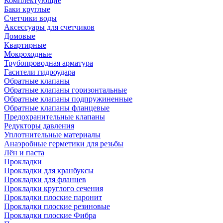
Комплектующие
Баки круглые
Счетчики воды
Аксессуары для счетчиков
Домовые
Квартирные
Мокроходные
Трубопроводная арматура
Гасители гидроудара
Обратные клапаны
Обратные клапаны горизонтальные
Обратные клапаны подпружиненные
Обратные клапаны фланцевые
Предохранительные клапаны
Редукторы давления
Уплотнительные материалы
Анаэробные герметики для резьбы
Лён и паста
Прокладки
Прокладки для кранбуксы
Прокладки для фланцев
Прокладки круглого сечения
Прокладки плоские паронит
Прокладки плоские резиновые
Прокладки плоские Фибра