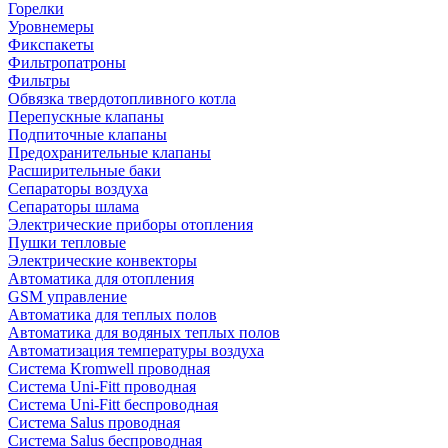
Горелки
Уровнемеры
Фикспакеты
Фильтропатроны
Фильтры
Обвязка твердотопливного котла
Перепускные клапаны
Подпиточные клапаны
Предохранительные клапаны
Расширительные баки
Сепараторы воздуха
Сепараторы шлама
Электрические приборы отопления
Пушки тепловые
Электрические конвекторы
Автоматика для отопления
GSM управление
Автоматика для теплых полов
Автоматика для водяных теплых полов
Автоматизация температуры воздуха
Система Kromwell проводная
Система Uni-Fitt проводная
Система Uni-Fitt беспроводная
Система Salus проводная
Система Salus беспроводная