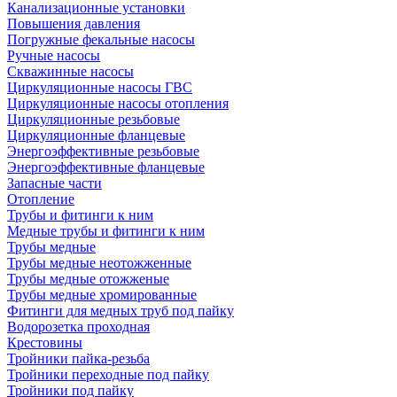
Канализационные установки
Повышения давления
Погружные фекальные насосы
Ручные насосы
Скважинные насосы
Циркуляционные насосы ГВС
Циркуляционные насосы отопления
Циркуляционные резьбовые
Циркуляционные фланцевые
Энергоэффективные резьбовые
Энергоэффективные фланцевые
Запасные части
Отопление
Трубы и фитинги к ним
Медные трубы и фитинги к ним
Трубы медные
Трубы медные неотожженные
Трубы медные отожженые
Трубы медные хромированные
Фитинги для медных труб под пайку
Водорозетка проходная
Крестовины
Тройники пайка-резьба
Тройники переходные под пайку
Тройники под пайку