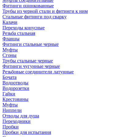
Муфты соединительные
Фитинги оцинкованные
Трубы из черной стали и фитинги к ним
Стальные фитинги под сварку
Калачи
Переходы конусные
Резьба стальная
Фланцы
Фитинги стальные черные
Муфты
Сгоны
Трубы стальные черные
Фитинги чугунные черные
Резьбовые соединители латунные
Бочата
Водоотводы
Водорозетки
Гайки
Крестовины
Муфты
Ниппели
Отводы для душа
Переходники
Пробки
Пробки для испытания