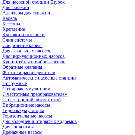
Для насосной станции Esybox
Для скважин
Адаптеры для скважины
Кабель
Кессоны
Крепление
Крышки и оголовки
Слив системы
Соединение кабеля
Для фекальных насосов
Для циркуляционных насосов
Кронштейны и виброгасители
Обратные клапаны
Фитинги распределители
Автоматические насосные станции
Погружные
С гидроаккумулятором
С частотным преобразователем
С электронной автоматикой
Вибрационные насосы
Гидроаккумуляторы
Горизонтальные насосы
Для колодцев и открытых водоёмов
Для конденсата
Дренажные насосы