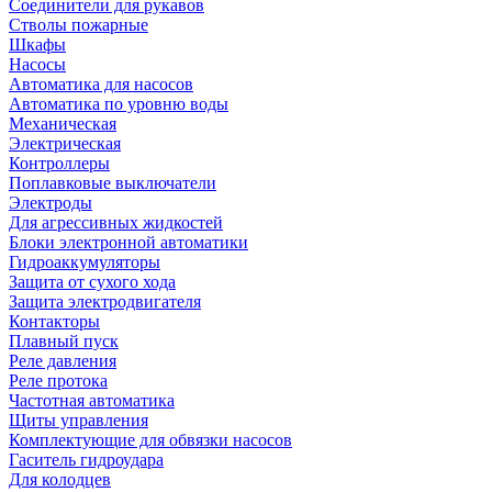
Соединители для рукавов
Стволы пожарные
Шкафы
Насосы
Автоматика для насосов
Автоматика по уровню воды
Механическая
Электрическая
Контроллеры
Поплавковые выключатели
Электроды
Для агрессивных жидкостей
Блоки электронной автоматики
Гидроаккумуляторы
Защита от сухого хода
Защита электродвигателя
Контакторы
Плавный пуск
Реле давления
Реле протока
Частотная автоматика
Щиты управления
Комплектующие для обвязки насосов
Гаситель гидроудара
Для колодцев