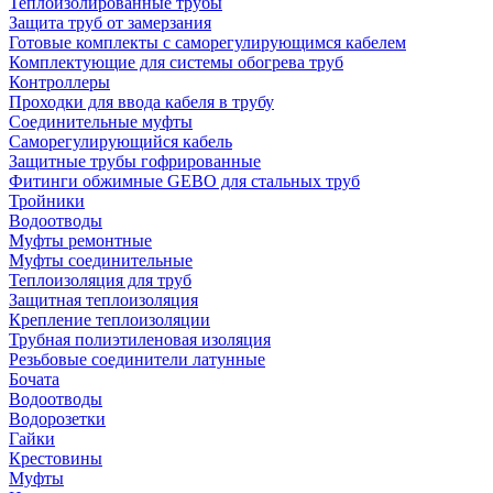
Теплоизолированные трубы
Защита труб от замерзания
Готовые комплекты с саморегулирующимся кабелем
Комплектующие для системы обогрева труб
Контроллеры
Проходки для ввода кабеля в трубу
Соединительные муфты
Саморегулирующийся кабель
Защитные трубы гофрированные
Фитинги обжимные GEBO для стальных труб
Тройники
Водоотводы
Муфты ремонтные
Муфты соединительные
Теплоизоляция для труб
Защитная теплоизоляция
Крепление теплоизоляции
Трубная полиэтиленовая изоляция
Резьбовые соединители латунные
Бочата
Водоотводы
Водорозетки
Гайки
Крестовины
Муфты