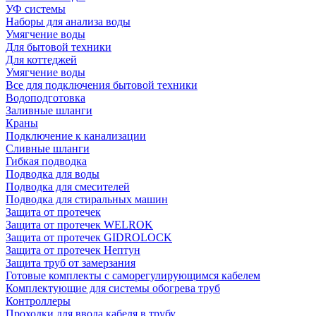
УФ системы
Наборы для анализа воды
Умягчение воды
Для бытовой техники
Для коттеджей
Умягчение воды
Все для подключения бытовой техники
Водоподготовка
Заливные шланги
Краны
Подключение к канализации
Сливные шланги
Гибкая подводка
Подводка для воды
Подводка для смесителей
Подводка для стиральных машин
Защита от протечек
Защита от протечек WELROK
Защита от протечек GIDROLOCK
Защита от протечек Нептун
Защита труб от замерзания
Готовые комплекты с саморегулирующимся кабелем
Комплектующие для системы обогрева труб
Контроллеры
Проходки для ввода кабеля в трубу