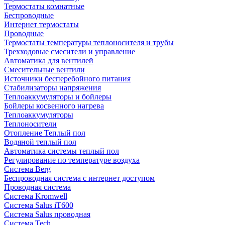
Термостаты комнатные
Беспроводные
Интернет термостаты
Проводные
Термостаты температуры теплоносителя и трубы
Трехходовые смесители и управление
Автоматика для вентилей
Смесительные вентили
Источники бесперебойного питания
Стабилизаторы напряжения
Теплоаккумуляторы и бойлеры
Бойлеры косвенного нагрева
Теплоаккумуляторы
Теплоносители
Отопление Теплый пол
Водяной теплый пол
Автоматика системы теплый пол
Регулирование по температуре воздуха
Система Berg
Беспроводная система с интернет доступом
Проводная система
Система Kromwell
Система Salus iT600
Система Salus проводная
Система Tech