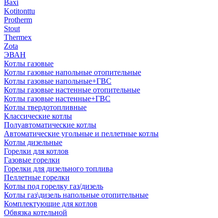
Baxi
Kotitonttu
Protherm
Stout
Thermex
Zota
ЭВАН
Котлы газовые
Котлы газовые напольные отопительные
Котлы газовые напольные+ГВС
Котлы газовые настенные отопительные
Котлы газовые настенные+ГВС
Котлы твердотопливные
Классические котлы
Полуавтоматические котлы
Автоматические угольные и пеллетные котлы
Котлы дизельные
Горелки для котлов
Газовые горелки
Горелки для дизельного топлива
Пеллетные горелки
Котлы под горелку газ/дизель
Котлы газ\дизель напольные отопительные
Комплектующие для котлов
Обвязка котельной