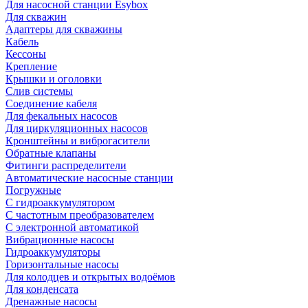
Для насосной станции Esybox
Для скважин
Адаптеры для скважины
Кабель
Кессоны
Крепление
Крышки и оголовки
Слив системы
Соединение кабеля
Для фекальных насосов
Для циркуляционных насосов
Кронштейны и виброгасители
Обратные клапаны
Фитинги распределители
Автоматические насосные станции
Погружные
С гидроаккумулятором
С частотным преобразователем
С электронной автоматикой
Вибрационные насосы
Гидроаккумуляторы
Горизонтальные насосы
Для колодцев и открытых водоёмов
Для конденсата
Дренажные насосы