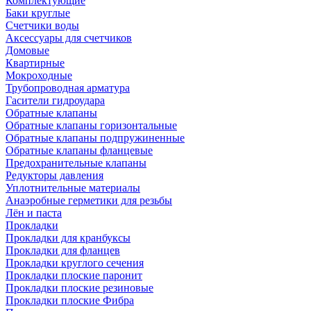
Комплектующие
Баки круглые
Счетчики воды
Аксессуары для счетчиков
Домовые
Квартирные
Мокроходные
Трубопроводная арматура
Гасители гидроудара
Обратные клапаны
Обратные клапаны горизонтальные
Обратные клапаны подпружиненные
Обратные клапаны фланцевые
Предохранительные клапаны
Редукторы давления
Уплотнительные материалы
Анаэробные герметики для резьбы
Лён и паста
Прокладки
Прокладки для кранбуксы
Прокладки для фланцев
Прокладки круглого сечения
Прокладки плоские паронит
Прокладки плоские резиновые
Прокладки плоские Фибра