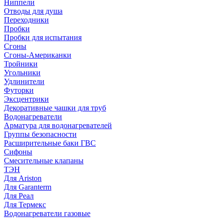
Ниппели
Отводы для душа
Переходники
Пробки
Пробки для испытания
Сгоны
Сгоны-Американки
Тройники
Угольники
Удлинители
Футорки
Эксцентрики
Декоративные чашки для труб
Водонагреватели
Арматура для водонагревателей
Группы безопасности
Расширительные баки ГВС
Сифоны
Смесительные клапаны
ТЭН
Для Ariston
Для Garanterm
Для Реал
Для Термекс
Водонагреватели газовые