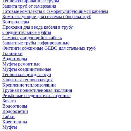
Теплоизолированные трубы
Защита труб от замерзания
Готовые комплекты с саморегулирующимся кабелем
Комплектующие для системы обогрева труб
Контроллеры
Проходки для ввода кабеля в трубу
Соединительные муфты
Саморегулирующийся кабель
Защитные трубы гофрированные
Фитинги обжимные GEBO для стальных труб
Тройники
Водоотводы
Муфты ремонтные
Муфты соединительные
Теплоизоляция для труб
Защитная теплоизоляция
Крепление теплоизоляции
Трубная полиэтиленовая изоляция
Резьбовые соединители латунные
Бочата
Водоотводы
Водорозетки
Гайки
Крестовины
Муфты