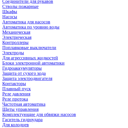
Соединители для рукавов
Стволы пожарные
Шкафы
Насосы
Автоматика для насосов
Автоматика по уровню воды
Механическая
Электрическая
Контроллеры
Поплавковые выключатели
Электроды
Для агрессивных жидкостей
Блоки электронной автоматики
Гидроаккумуляторы
Защита от сухого хода
Защита электродвигателя
Контакторы
Плавный пуск
Реле давления
Реле протока
Частотная автоматика
Щиты управления
Комплектующие для обвязки насосов
Гаситель гидроудара
Для колодцев