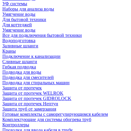
УФ системы
Наборы для анализа воды
Умягчение воды
Для бытовой техники
Для коттеджей
Умягчение воды
Все для подключения бытовой техники
Водоподготовка
Заливные шланги
Краны
Подключение к канализации
Сливные шланги
Гибкая подводка
Подводка для воды
Подводка для смесителей
Подводка для стиральных машин
Защита от протечек
Защита от протечек WELROK
Защита от протечек GIDROLOCK
Защита от протечек Нептун
Защита труб от замерзания
Готовые комплекты с саморегулирующимся кабелем
Комплектующие для системы обогрева труб
Контроллеры
Проходки для ввода кабеля в трубу