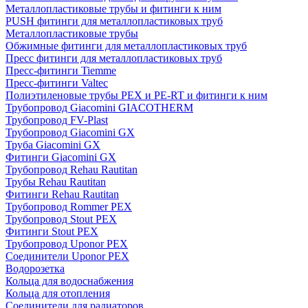
Металлопластиковые трубы и фитинги к ним
PUSH фитинги для металлопластиковых труб
Металлопластиковые трубы
Обжимные фитинги для металлопластиковых труб
Пресс фитинги для металлопластиковых труб
Пресс-фитинги Tiemme
Пресс-фитинги Valtec
Полиэтиленовые трубы PEX и PE-RT и фитинги к ним
Трубопровод Giacomini GIACOTHERM
Трубопровод FV-Plast
Трубопровод Giacomini GX
Труба Giacomini GX
Фитинги Giacomini GX
Трубопровод Rehau Rautitan
Трубы Rehau Rautitan
Фитинги Rehau Rautitan
Трубопровод Rommer PEX
Трубопровод Stout PEX
Фитинги Stout PEX
Трубопровод Uponor PEX
Соединители Uponor PEX
Водорозетка
Кольца для водоснабжения
Кольца для отопления
Соединители для радиаторов