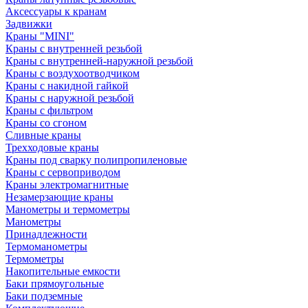
Аксессуары к кранам
Задвижки
Краны "MINI"
Краны с внутренней резьбой
Краны с внутренней-наружной резьбой
Краны с воздухоотводчиком
Краны с накидной гайкой
Краны с наружной резьбой
Краны с фильтром
Краны со сгоном
Сливные краны
Трехходовые краны
Краны под сварку полипропиленовые
Краны с сервоприводом
Краны электромагнитные
Незамерзающие краны
Манометры и термометры
Манометры
Принадлежности
Термоманометры
Термометры
Накопительные емкости
Баки прямоугольные
Баки подземные