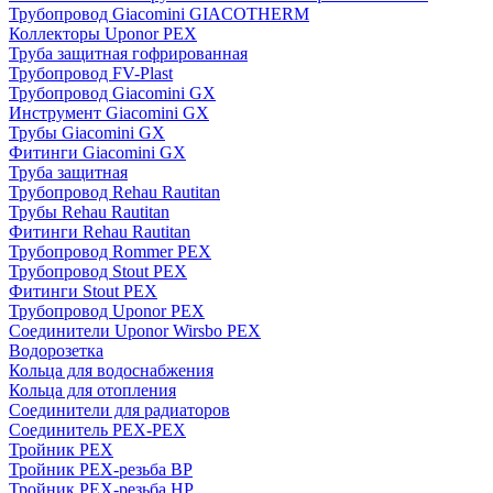
Трубопровод Giacomini GIACOTHERM
Коллекторы Uponor PEX
Труба защитная гофрированная
Трубопровод FV-Plast
Трубопровод Giacomini GX
Инструмент Giacomini GX
Трубы Giacomini GX
Фитинги Giacomini GX
Труба защитная
Трубопровод Rehau Rautitan
Трубы Rehau Rautitan
Фитинги Rehau Rautitan
Трубопровод Rommer PEX
Трубопровод Stout PEX
Фитинги Stout PEX
Трубопровод Uponor PEX
Соединители Uponor Wirsbo PEX
Водорозетка
Кольца для водоснабжения
Кольца для отопления
Соединители для радиаторов
Соединитель PEX-PEX
Тройник PEX
Тройник PEX-резьба ВР
Тройник PEX-резьба НР