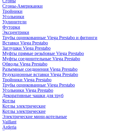
Сгоны
Сгоны-Американки
Тройники
Угольники
Удлинители
Футорки
Эксцентрики
Трубы оцинкованные Viega Prestabo и фитинги
Вставки Viega Prestabo
Заглушки Viega Prestabo
Муфты прямые резьбовые Viega Prestabo
Муфты соединительные Viega Prestabo
Обводы Viega Prestabo
Разъемные соединения Viega Prestabo
Редукционные вставки Viega Prestabo
Тройники Viega Prestabo
Трубы оцинкованные Viega Prestabo
Угольники Viega Prestabo
Декоративные чашки для труб
Котлы
Котлы электрические
Котлы электрические
Электрические мини-котельные
Vaillant
Arderia