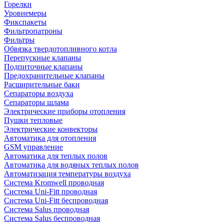
Горелки
Уровнемеры
Фикспакеты
Фильтропатроны
Фильтры
Обвязка твердотопливного котла
Перепускные клапаны
Подпиточные клапаны
Предохранительные клапаны
Расширительные баки
Сепараторы воздуха
Сепараторы шлама
Электрические приборы отопления
Пушки тепловые
Электрические конвекторы
Автоматика для отопления
GSM управление
Автоматика для теплых полов
Автоматика для водяных теплых полов
Автоматизация температуры воздуха
Система Kromwell проводная
Система Uni-Fitt проводная
Система Uni-Fitt беспроводная
Система Salus проводная
Система Salus беспроводная