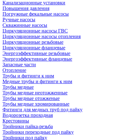
Канализационные установки
Повышения давления
Погружные фекальные насосы
Ручные насосы
Скважинные насосы
Циркуляционные насосы ГВС
Циркуляционные насосы отопления
Циркуляционные резьбовые
Циркуляционные фланцевые
Энергоэффективные резьбовые
Энергоэффективные фланцевые
Запасные части
Отопление
Трубы и фитинги к ним
Медные трубы и фитинги к ним
Трубы медные
Трубы медные неотожженные
Трубы медные отожженые
Трубы медные хромированные
Фитинги для медных труб под пайку
Водорозетка проходная
Крестовины
Тройники пайка-резьба
Тройники переходные под пайку
Тройники под пайку