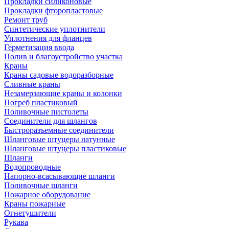
Прокладки силиконовые
Прокладки фторопластовые
Ремонт труб
Синтетические уплотнители
Уплотнения для фланцев
Герметизация ввода
Полив и благоустройство участка
Краны
Краны садовые водоразборные
Сливные краны
Незамерзающие краны и колонки
Погреб пластиковый
Поливочные пистолеты
Соединители для шлангов
Быстроразъемные соединители
Шланговые штуцеры латунные
Шланговые штуцеры пластиковые
Шланги
Водопроводные
Напорно-всасывающие шланги
Поливочные шланги
Пожарное оборудование
Краны пожарные
Огнетушители
Рукава