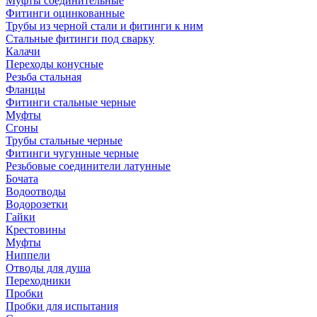
Муфты соединительные
Фитинги оцинкованные
Трубы из черной стали и фитинги к ним
Стальные фитинги под сварку
Калачи
Переходы конусные
Резьба стальная
Фланцы
Фитинги стальные черные
Муфты
Сгоны
Трубы стальные черные
Фитинги чугунные черные
Резьбовые соединители латунные
Бочата
Водоотводы
Водорозетки
Гайки
Крестовины
Муфты
Ниппели
Отводы для душа
Переходники
Пробки
Пробки для испытания