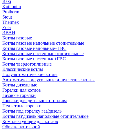
Baxi
Kotitonttu
Protherm
Stout
Thermex
Zota
ЭВАН
Котлы газовые
Котлы газовые напольные отопительные
Котлы газовые напольные+ГВС
Котлы газовые настенные отопительные
Котлы газовые настенные+ГВС
Котлы твердотопливные
Классические котлы
Полуавтоматические котлы
Автоматические угольные и пеллетные котлы
Котлы дизельные
Горелки для котлов
Газовые горелки
Горелки для дизельного топлива
Пеллетные горелки
Котлы под горелку газ/дизель
Котлы газ\дизель напольные отопительные
Комплектующие для котлов
Обвязка котельной