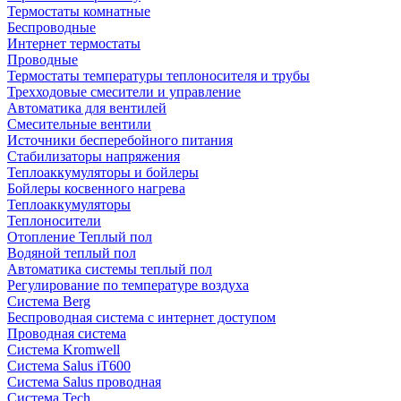
Термостаты комнатные
Беспроводные
Интернет термостаты
Проводные
Термостаты температуры теплоносителя и трубы
Трехходовые смесители и управление
Автоматика для вентилей
Смесительные вентили
Источники бесперебойного питания
Стабилизаторы напряжения
Теплоаккумуляторы и бойлеры
Бойлеры косвенного нагрева
Теплоаккумуляторы
Теплоносители
Отопление Теплый пол
Водяной теплый пол
Автоматика системы теплый пол
Регулирование по температуре воздуха
Система Berg
Беспроводная система с интернет доступом
Проводная система
Система Kromwell
Система Salus iT600
Система Salus проводная
Система Tech