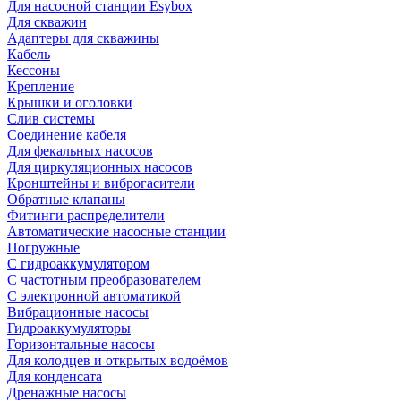
Для насосной станции Esybox
Для скважин
Адаптеры для скважины
Кабель
Кессоны
Крепление
Крышки и оголовки
Слив системы
Соединение кабеля
Для фекальных насосов
Для циркуляционных насосов
Кронштейны и виброгасители
Обратные клапаны
Фитинги распределители
Автоматические насосные станции
Погружные
С гидроаккумулятором
С частотным преобразователем
С электронной автоматикой
Вибрационные насосы
Гидроаккумуляторы
Горизонтальные насосы
Для колодцев и открытых водоёмов
Для конденсата
Дренажные насосы