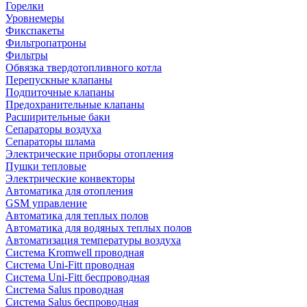
Горелки
Уровнемеры
Фикспакеты
Фильтропатроны
Фильтры
Обвязка твердотопливного котла
Перепускные клапаны
Подпиточные клапаны
Предохранительные клапаны
Расширительные баки
Сепараторы воздуха
Сепараторы шлама
Электрические приборы отопления
Пушки тепловые
Электрические конвекторы
Автоматика для отопления
GSM управление
Автоматика для теплых полов
Автоматика для водяных теплых полов
Автоматизация температуры воздуха
Система Kromwell проводная
Система Uni-Fitt проводная
Система Uni-Fitt беспроводная
Система Salus проводная
Система Salus беспроводная