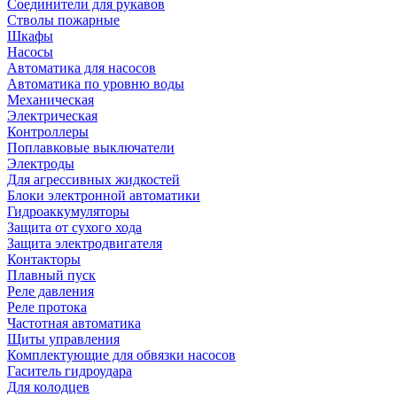
Соединители для рукавов
Стволы пожарные
Шкафы
Насосы
Автоматика для насосов
Автоматика по уровню воды
Механическая
Электрическая
Контроллеры
Поплавковые выключатели
Электроды
Для агрессивных жидкостей
Блоки электронной автоматики
Гидроаккумуляторы
Защита от сухого хода
Защита электродвигателя
Контакторы
Плавный пуск
Реле давления
Реле протока
Частотная автоматика
Щиты управления
Комплектующие для обвязки насосов
Гаситель гидроудара
Для колодцев