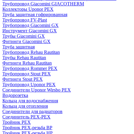
Трубопровод Giacomini GIACOTHERM
Коллекторы Uponor PEX
Труба защитная гофрированная
Трубопровод FV-Plast
Трубопровод Giacomini GX
Инструмент Giacomini GX
Трубы Giacomini GX
Фитинги Giacomini GX
Труба защитная
Трубопровод Rehau Rautitan
Трубы Rehau Rautitan
Фитинги Rehau Rautitan
Трубопровод Rommer PEX
Трубопровод Stout PEX
Фитинги Stout PEX
Трубопровод Uponor PEX
Соединители Uponor Wirsbo PEX
Водорозетка
Кольца для водоснабжения
Кольца для отопления
Соединители для радиаторов
Соединитель PEX-PEX
Тройник PEX
Тройник PEX-резьба ВР
Тройник PEX-резьба НР