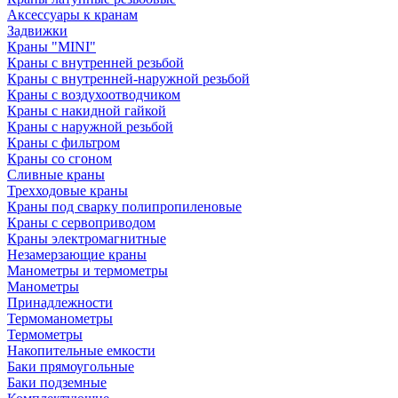
Аксессуары к кранам
Задвижки
Краны "MINI"
Краны с внутренней резьбой
Краны с внутренней-наружной резьбой
Краны с воздухоотводчиком
Краны с накидной гайкой
Краны с наружной резьбой
Краны с фильтром
Краны со сгоном
Сливные краны
Трехходовые краны
Краны под сварку полипропиленовые
Краны с сервоприводом
Краны электромагнитные
Незамерзающие краны
Манометры и термометры
Манометры
Принадлежности
Термоманометры
Термометры
Накопительные емкости
Баки прямоугольные
Баки подземные