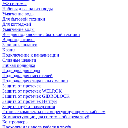
УФ системы
Наборы для анализа воды
Умягчение воды
Для бытовой техники
Для коттеджей
Умягчение воды
Все для подключения бытовой техники
Водоподготовка
Заливные шланги
Краны
Подключение к канализации
Сливные шланги
Гибкая подводка
Подводка для воды
Подводка для смесителей
Подводка для стиральных машин
Защита от протечек
Защита от протечек WELROK
Защита от протечек GIDROLOCK
Защита от протечек Нептун
Защита труб от замерзания
Готовые комплекты с саморегулирующимся кабелем
Комплектующие для системы обогрева труб
Контроллеры
Проходки для ввода кабеля в трубу