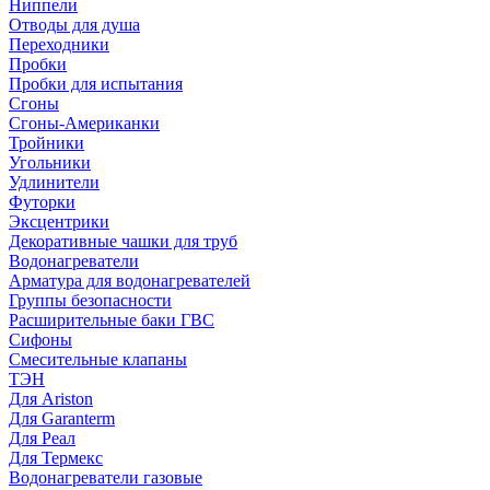
Ниппели
Отводы для душа
Переходники
Пробки
Пробки для испытания
Сгоны
Сгоны-Американки
Тройники
Угольники
Удлинители
Футорки
Эксцентрики
Декоративные чашки для труб
Водонагреватели
Арматура для водонагревателей
Группы безопасности
Расширительные баки ГВС
Сифоны
Смесительные клапаны
ТЭН
Для Ariston
Для Garanterm
Для Реал
Для Термекс
Водонагреватели газовые