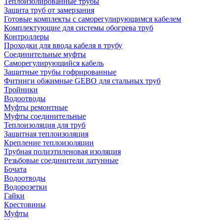
Теплоизолированные трубы
Защита труб от замерзания
Готовые комплекты с саморегулирующимся кабелем
Комплектующие для системы обогрева труб
Контроллеры
Проходки для ввода кабеля в трубу
Соединительные муфты
Саморегулирующийся кабель
Защитные трубы гофрированные
Фитинги обжимные GEBO для стальных труб
Тройники
Водоотводы
Муфты ремонтные
Муфты соединительные
Теплоизоляция для труб
Защитная теплоизоляция
Крепление теплоизоляции
Трубная полиэтиленовая изоляция
Резьбовые соединители латунные
Бочата
Водоотводы
Водорозетки
Гайки
Крестовины
Муфты