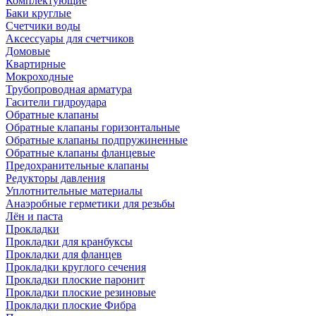
Комплектующие
Баки круглые
Счетчики воды
Аксессуары для счетчиков
Домовые
Квартирные
Мокроходные
Трубопроводная арматура
Гасители гидроудара
Обратные клапаны
Обратные клапаны горизонтальные
Обратные клапаны подпружиненные
Обратные клапаны фланцевые
Предохранительные клапаны
Редукторы давления
Уплотнительные материалы
Анаэробные герметики для резьбы
Лён и паста
Прокладки
Прокладки для кранбуксы
Прокладки для фланцев
Прокладки круглого сечения
Прокладки плоские паронит
Прокладки плоские резиновые
Прокладки плоские Фибра