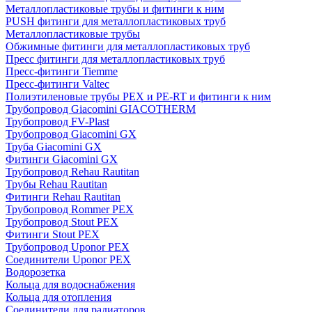
Металлопластиковые трубы и фитинги к ним
PUSH фитинги для металлопластиковых труб
Металлопластиковые трубы
Обжимные фитинги для металлопластиковых труб
Пресс фитинги для металлопластиковых труб
Пресс-фитинги Tiemme
Пресс-фитинги Valtec
Полиэтиленовые трубы PEX и PE-RT и фитинги к ним
Трубопровод Giacomini GIACOTHERM
Трубопровод FV-Plast
Трубопровод Giacomini GX
Труба Giacomini GX
Фитинги Giacomini GX
Трубопровод Rehau Rautitan
Трубы Rehau Rautitan
Фитинги Rehau Rautitan
Трубопровод Rommer PEX
Трубопровод Stout PEX
Фитинги Stout PEX
Трубопровод Uponor PEX
Соединители Uponor PEX
Водорозетка
Кольца для водоснабжения
Кольца для отопления
Соединители для радиаторов