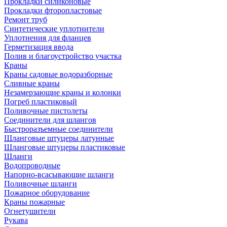
Прокладки силиконовые
Прокладки фторопластовые
Ремонт труб
Синтетические уплотнители
Уплотнения для фланцев
Герметизация ввода
Полив и благоустройство участка
Краны
Краны садовые водоразборные
Сливные краны
Незамерзающие краны и колонки
Погреб пластиковый
Поливочные пистолеты
Соединители для шлангов
Быстроразъемные соединители
Шланговые штуцеры латунные
Шланговые штуцеры пластиковые
Шланги
Водопроводные
Напорно-всасывающие шланги
Поливочные шланги
Пожарное оборудование
Краны пожарные
Огнетушители
Рукава