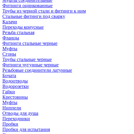
Муфты соединительные
Фитинги оцинкованные
Трубы из черной стали и фитинги к ним
Стальные фитинги под сварку
Калачи
Переходы конусные
Резьба стальная
Фланцы
Фитинги стальные черные
Муфты
Сгоны
Трубы стальные черные
Фитинги чугунные черные
Резьбовые соединители латунные
Бочата
Водоотводы
Водорозетки
Гайки
Крестовины
Муфты
Ниппели
Отводы для душа
Переходники
Пробки
Пробки для испытания