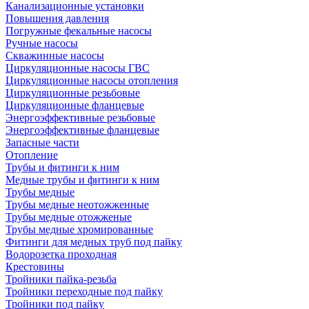
Канализационные установки
Повышения давления
Погружные фекальные насосы
Ручные насосы
Скважинные насосы
Циркуляционные насосы ГВС
Циркуляционные насосы отопления
Циркуляционные резьбовые
Циркуляционные фланцевые
Энергоэффективные резьбовые
Энергоэффективные фланцевые
Запасные части
Отопление
Трубы и фитинги к ним
Медные трубы и фитинги к ним
Трубы медные
Трубы медные неотожженные
Трубы медные отожженые
Трубы медные хромированные
Фитинги для медных труб под пайку
Водорозетка проходная
Крестовины
Тройники пайка-резьба
Тройники переходные под пайку
Тройники под пайку