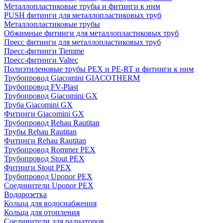
Металлопластиковые трубы и фитинги к ним
PUSH фитинги для металлопластиковых труб
Металлопластиковые трубы
Обжимные фитинги для металлопластиковых труб
Пресс фитинги для металлопластиковых труб
Пресс-фитинги Tiemme
Пресс-фитинги Valtec
Полиэтиленовые трубы PEX и PE-RT и фитинги к ним
Трубопровод Giacomini GIACOTHERM
Трубопровод FV-Plast
Трубопровод Giacomini GX
Труба Giacomini GX
Фитинги Giacomini GX
Трубопровод Rehau Rautitan
Трубы Rehau Rautitan
Фитинги Rehau Rautitan
Трубопровод Rommer PEX
Трубопровод Stout PEX
Фитинги Stout PEX
Трубопровод Uponor PEX
Соединители Uponor PEX
Водорозетка
Кольца для водоснабжения
Кольца для отопления
Соединители для радиаторов