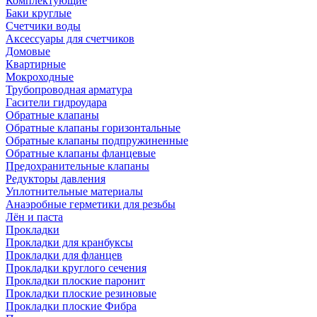
Комплектующие
Баки круглые
Счетчики воды
Аксессуары для счетчиков
Домовые
Квартирные
Мокроходные
Трубопроводная арматура
Гасители гидроудара
Обратные клапаны
Обратные клапаны горизонтальные
Обратные клапаны подпружиненные
Обратные клапаны фланцевые
Предохранительные клапаны
Редукторы давления
Уплотнительные материалы
Анаэробные герметики для резьбы
Лён и паста
Прокладки
Прокладки для кранбуксы
Прокладки для фланцев
Прокладки круглого сечения
Прокладки плоские паронит
Прокладки плоские резиновые
Прокладки плоские Фибра