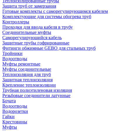
Теплоизолированные трубы
Защита труб от замерзания
Готовые комплекты с саморегулирующимся кабелем
Комплектующие для системы обогрева труб
Контроллеры
Проходки для ввода кабеля в трубу
Соединительные муфты
Саморегулирующийся кабель
Защитные трубы гофрированные
Фитинги обжимные GEBO для стальных труб
Тройники
Водоотводы
Муфты ремонтные
Муфты соединительные
Теплоизоляция для труб
Защитная теплоизоляция
Крепление теплоизоляции
Трубная полиэтиленовая изоляция
Резьбовые соединители латунные
Бочата
Водоотводы
Водорозетки
Гайки
Крестовины
Муфты