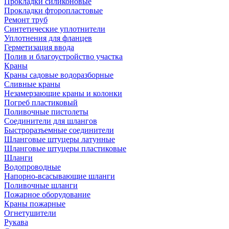
Прокладки силиконовые
Прокладки фторопластовые
Ремонт труб
Синтетические уплотнители
Уплотнения для фланцев
Герметизация ввода
Полив и благоустройство участка
Краны
Краны садовые водоразборные
Сливные краны
Незамерзающие краны и колонки
Погреб пластиковый
Поливочные пистолеты
Соединители для шлангов
Быстроразъемные соединители
Шланговые штуцеры латунные
Шланговые штуцеры пластиковые
Шланги
Водопроводные
Напорно-всасывающие шланги
Поливочные шланги
Пожарное оборудование
Краны пожарные
Огнетушители
Рукава