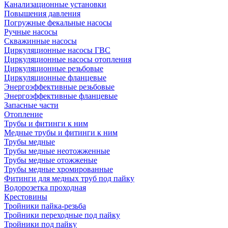
Канализационные установки
Повышения давления
Погружные фекальные насосы
Ручные насосы
Скважинные насосы
Циркуляционные насосы ГВС
Циркуляционные насосы отопления
Циркуляционные резьбовые
Циркуляционные фланцевые
Энергоэффективные резьбовые
Энергоэффективные фланцевые
Запасные части
Отопление
Трубы и фитинги к ним
Медные трубы и фитинги к ним
Трубы медные
Трубы медные неотожженные
Трубы медные отожженые
Трубы медные хромированные
Фитинги для медных труб под пайку
Водорозетка проходная
Крестовины
Тройники пайка-резьба
Тройники переходные под пайку
Тройники под пайку