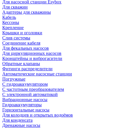
Для насосной станции Esybox
Для скважин
Адаптеры для скважины
Кабель
Кессоны
Крепление
Крышки и оголовки
Слив системы
Соединение кабеля
Для фекальных насосов
Для циркуляционных насосов
Кронштейны и виброгасители
Обратные клапаны
Фитинги распределители
Автоматические насосные станции
Погружные
С гидроаккумулятором
С частотным преобразователем
С электронной автоматикой
Вибрационные насосы
Гидроаккумуляторы
Горизонтальные насосы
Для колодцев и открытых водоёмов
Для конденсата
Дренажные насосы