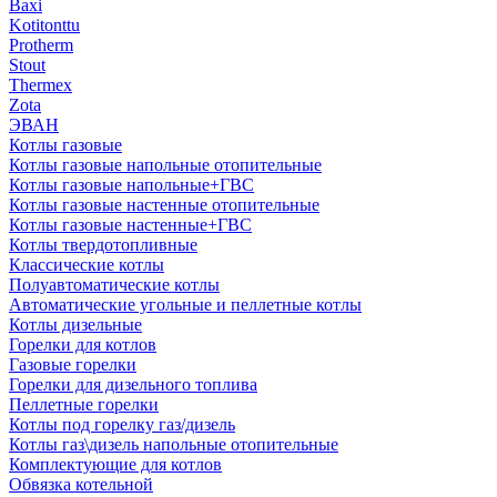
Baxi
Kotitonttu
Protherm
Stout
Thermex
Zota
ЭВАН
Котлы газовые
Котлы газовые напольные отопительные
Котлы газовые напольные+ГВС
Котлы газовые настенные отопительные
Котлы газовые настенные+ГВС
Котлы твердотопливные
Классические котлы
Полуавтоматические котлы
Автоматические угольные и пеллетные котлы
Котлы дизельные
Горелки для котлов
Газовые горелки
Горелки для дизельного топлива
Пеллетные горелки
Котлы под горелку газ/дизель
Котлы газ\дизель напольные отопительные
Комплектующие для котлов
Обвязка котельной