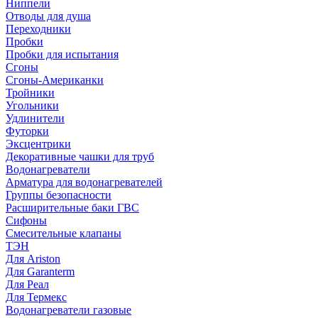
Ниппели
Отводы для душа
Переходники
Пробки
Пробки для испытания
Сгоны
Сгоны-Американки
Тройники
Угольники
Удлинители
Футорки
Эксцентрики
Декоративные чашки для труб
Водонагреватели
Арматура для водонагревателей
Группы безопасности
Расширительные баки ГВС
Сифоны
Смесительные клапаны
ТЭН
Для Ariston
Для Garanterm
Для Реал
Для Термекс
Водонагреватели газовые