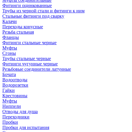
Муфты соединительные
Фитинги оцинкованные
Трубы из черной стали и фитинги к ним
Стальные фитинги под сварку
Калачи
Переходы конусные
Резьба стальная
Фланцы
Фитинги стальные черные
Муфты
Сгоны
Трубы стальные черные
Фитинги чугунные черные
Резьбовые соединители латунные
Бочата
Водоотводы
Водорозетки
Гайки
Крестовины
Муфты
Ниппели
Отводы для душа
Переходники
Пробки
Пробки для испытания