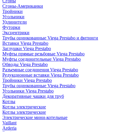
Сгоны
Сгоны-Американки
Тройники
Угольники
Удлинители
Футорки
Эксцентрики
Трубы оцинкованные Viega Prestabo и фитинги
Вставки Viega Prestabo
Заглушки Viega Prestabo
Муфты прямые резьбовые Viega Prestabo
Муфты соединительные Viega Prestabo
Обводы Viega Prestabo
Разъемные соединения Viega Prestabo
Редукционные вставки Viega Prestabo
Тройники Viega Prestabo
Трубы оцинкованные Viega Prestabo
Угольники Viega Prestabo
Декоративные чашки для труб
Котлы
Котлы электрические
Котлы электрические
Электрические мини-котельные
Vaillant
Arderia