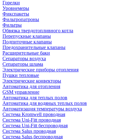
Горелки
Уровнемеры
Фикспакеты
Фильтропатроны
Фильтры
Обвязка твердотопливного котла
Перепускные клапаны
Подпиточные клапаны
Предохранительные клапаны
Расширительные баки
Сепараторы воздуха
Сепараторы шлама
Электрические приборы отопления
Пушки тепловые
Электрические конвекторы
Автоматика для отопления
GSM управление
Автоматика для теплых полов
Автоматика для водяных теплых полов
Автоматизация температуры воздуха
Система Kromwell проводная
Система Uni-Fitt проводная
Система Uni-Fitt беспроводная
Система Salus проводная
Система Salus беспроводная