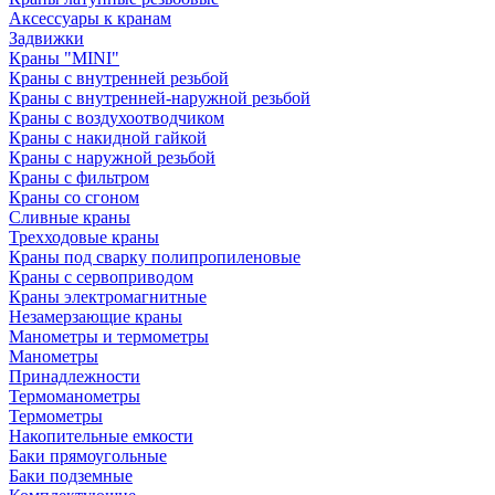
Аксессуары к кранам
Задвижки
Краны "MINI"
Краны с внутренней резьбой
Краны с внутренней-наружной резьбой
Краны с воздухоотводчиком
Краны с накидной гайкой
Краны с наружной резьбой
Краны с фильтром
Краны со сгоном
Сливные краны
Трехходовые краны
Краны под сварку полипропиленовые
Краны с сервоприводом
Краны электромагнитные
Незамерзающие краны
Манометры и термометры
Манометры
Принадлежности
Термоманометры
Термометры
Накопительные емкости
Баки прямоугольные
Баки подземные