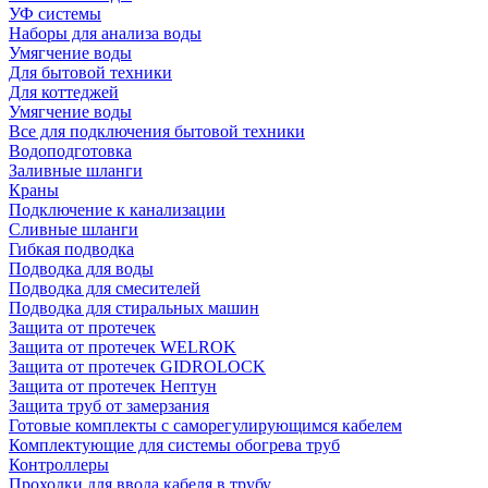
УФ системы
Наборы для анализа воды
Умягчение воды
Для бытовой техники
Для коттеджей
Умягчение воды
Все для подключения бытовой техники
Водоподготовка
Заливные шланги
Краны
Подключение к канализации
Сливные шланги
Гибкая подводка
Подводка для воды
Подводка для смесителей
Подводка для стиральных машин
Защита от протечек
Защита от протечек WELROK
Защита от протечек GIDROLOCK
Защита от протечек Нептун
Защита труб от замерзания
Готовые комплекты с саморегулирующимся кабелем
Комплектующие для системы обогрева труб
Контроллеры
Проходки для ввода кабеля в трубу