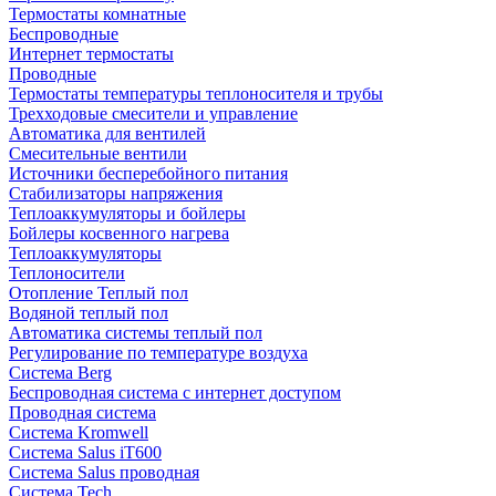
Термостаты комнатные
Беспроводные
Интернет термостаты
Проводные
Термостаты температуры теплоносителя и трубы
Трехходовые смесители и управление
Автоматика для вентилей
Смесительные вентили
Источники бесперебойного питания
Стабилизаторы напряжения
Теплоаккумуляторы и бойлеры
Бойлеры косвенного нагрева
Теплоаккумуляторы
Теплоносители
Отопление Теплый пол
Водяной теплый пол
Автоматика системы теплый пол
Регулирование по температуре воздуха
Система Berg
Беспроводная система с интернет доступом
Проводная система
Система Kromwell
Система Salus iT600
Система Salus проводная
Система Tech