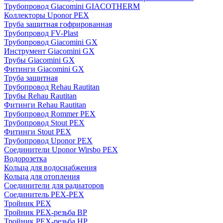
Трубопровод Giacomini GIACOTHERM
Коллекторы Uponor PEX
Труба защитная гофрированная
Трубопровод FV-Plast
Трубопровод Giacomini GX
Инструмент Giacomini GX
Трубы Giacomini GX
Фитинги Giacomini GX
Труба защитная
Трубопровод Rehau Rautitan
Трубы Rehau Rautitan
Фитинги Rehau Rautitan
Трубопровод Rommer PEX
Трубопровод Stout PEX
Фитинги Stout PEX
Трубопровод Uponor PEX
Соединители Uponor Wirsbo PEX
Водорозетка
Кольца для водоснабжения
Кольца для отопления
Соединители для радиаторов
Соединитель PEX-PEX
Тройник PEX
Тройник PEX-резьба ВР
Тройник PEX-резьба НР