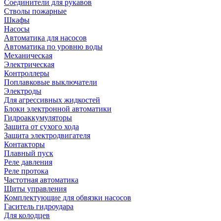
Соединители для рукавов
Стволы пожарные
Шкафы
Насосы
Автоматика для насосов
Автоматика по уровню воды
Механическая
Электрическая
Контроллеры
Поплавковые выключатели
Электроды
Для агрессивных жидкостей
Блоки электронной автоматики
Гидроаккумуляторы
Защита от сухого хода
Защита электродвигателя
Контакторы
Плавный пуск
Реле давления
Реле протока
Частотная автоматика
Щиты управления
Комплектующие для обвязки насосов
Гаситель гидроудара
Для колодцев