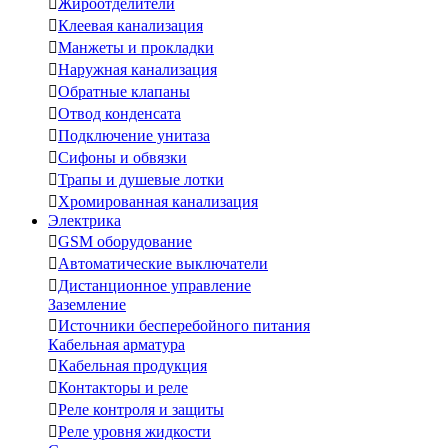

Жироотделители

Клеевая канализация

Манжеты и прокладки

Наружная канализация

Обратные клапаны

Отвод конденсата

Подключение унитаза

Сифоны и обвязки

Трапы и душевые лотки

Хромированная канализация
Электрика

GSM оборудование

Автоматические выключатели

Дистанционное управление
Заземление

Источники бесперебойного питания
Кабельная арматура

Кабельная продукция

Контакторы и реле

Реле контроля и защиты

Реле уровня жидкости