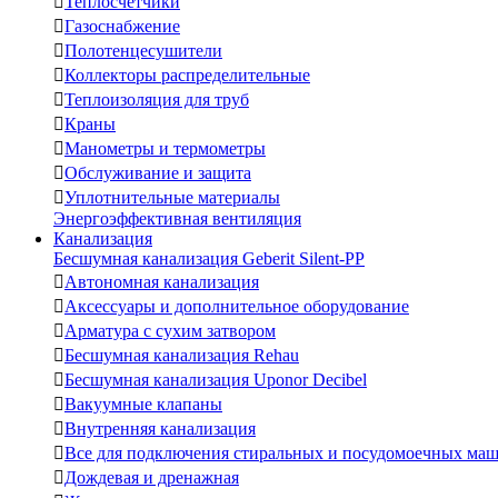

Теплосчетчики

Газоснабжение

Полотенцесушители

Коллекторы распределительные

Теплоизоляция для труб

Краны

Манометры и термометры

Обслуживание и защита

Уплотнительные материалы
Энергоэффективная вентиляция
Канализация
Бесшумная канализация Geberit Silent-PP

Автономная канализация

Аксессуары и дополнительное оборудование

Арматура с сухим затвором

Бесшумная канализация Rehau

Бесшумная канализация Uponor Decibel

Вакуумные клапаны

Внутренняя канализация

Все для подключения стиральных и посудомоечных ма

Дождевая и дренажная