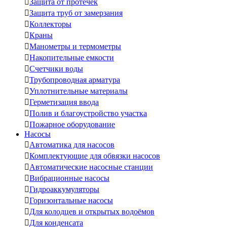

Защита от протечек

Защита труб от замерзания

Коллекторы

Краны

Манометры и термометры

Накопительные емкости

Счетчики воды

Трубопроводная арматура

Уплотнительные материалы

Герметизация ввода

Полив и благоустройство участка

Пожарное оборудование
Насосы

Автоматика для насосов

Комплектующие для обвязки насосов

Автоматические насосные станции

Вибрационные насосы

Гидроаккумуляторы

Горизонтальные насосы

Для колодцев и открытых водоёмов

Для конденсата