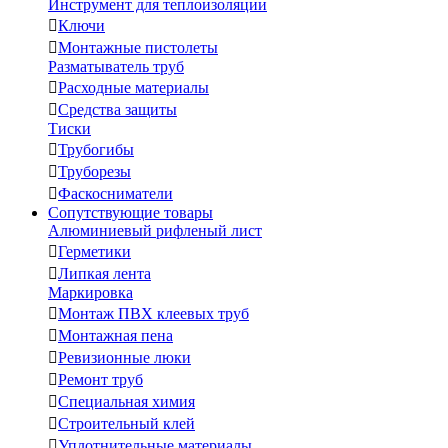
Инструмент для теплоизоляции

Ключи

Монтажные пистолеты
Разматыватель труб

Расходные материалы

Средства защиты
Тиски

Трубогибы

Труборезы

Фаскосниматели
Сопутствующие товары
Алюминиевый рифленый лист

Герметики

Липкая лента
Маркировка

Монтаж ПВХ клеевых труб

Монтажная пена

Ревизионные люки

Ремонт труб

Специальная химия

Строительный клей

Уплотнительные материалы