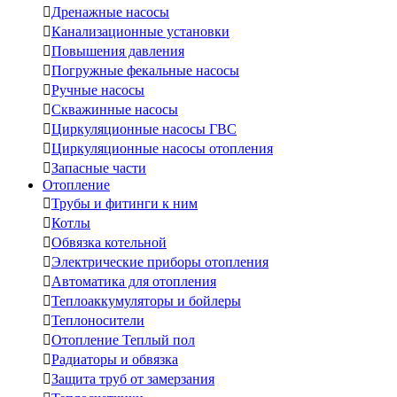

Дренажные насосы

Канализационные установки

Повышения давления

Погружные фекальные насосы

Ручные насосы

Скважинные насосы

Циркуляционные насосы ГВС

Циркуляционные насосы отопления

Запасные части
Отопление

Трубы и фитинги к ним

Котлы

Обвязка котельной

Электрические приборы отопления

Автоматика для отопления

Теплоаккумуляторы и бойлеры

Теплоносители

Отопление Теплый пол

Радиаторы и обвязка

Защита труб от замерзания