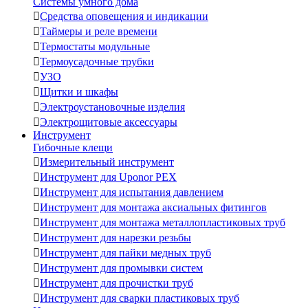
Системы умного дома

Средства оповещения и индикации

Таймеры и реле времени

Термостаты модульные

Термоусадочные трубки

УЗО

Щитки и шкафы

Электроустановочные изделия

Электрощитовые аксессуары
Инструмент
Гибочные клещи

Измерительный инструмент

Инструмент для Uponor PEX

Инструмент для испытания давлением

Инструмент для монтажа аксиальных фитингов

Инструмент для монтажа металлопластиковых труб

Инструмент для нарезки резьбы

Инструмент для пайки медных труб

Инструмент для промывки систем

Инструмент для прочистки труб

Инструмент для сварки пластиковых труб