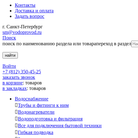
Контакты
Доставка и оплата
Задать вопрос
г. Санкт-Петербург
sm@vodoprovod.ru
Поиск
поиск по наименованию раздела или товара
переход в раздел
Войти
+7 (812) 350-45-25
заказать звонок
в корзине
:
товаров
в закладках
:
товаров
Водоснабжение

Трубы и фитинги к ним

Водонагреватели

Водоподготовка и фильтрация

Все для подключения бытовой техники

Гибкая подводка