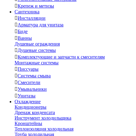

Крепеж и метизы
Сантехника

Инсталляции

Арматура для унитаза

Биде

Ванны
Душевые ограждения

Душевые системы

Комплектующие и запчасти к смесителям
Монтажные системы

Писсуары

Системы смыва

Смесители

Умывальники

Унитазы
Охлаждение
Кондиционеры
Дренаж конденсата
Инструмент холодильщика
Кронштейны
Теплоизоляция холодильная
Труба холодильная