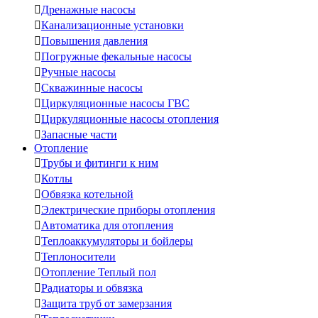

Дренажные насосы

Канализационные установки

Повышения давления

Погружные фекальные насосы

Ручные насосы

Скважинные насосы

Циркуляционные насосы ГВС

Циркуляционные насосы отопления

Запасные части
Отопление

Трубы и фитинги к ним

Котлы

Обвязка котельной

Электрические приборы отопления

Автоматика для отопления

Теплоаккумуляторы и бойлеры

Теплоносители

Отопление Теплый пол

Радиаторы и обвязка

Защита труб от замерзания