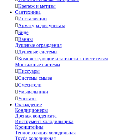

Крепеж и метизы
Сантехника

Инсталляции

Арматура для унитаза

Биде

Ванны
Душевые ограждения

Душевые системы

Комплектующие и запчасти к смесителям
Монтажные системы

Писсуары

Системы смыва

Смесители

Умывальники

Унитазы
Охлаждение
Кондиционеры
Дренаж конденсата
Инструмент холодильщика
Кронштейны
Теплоизоляция холодильная
Труба холодильная