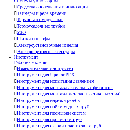
Системы умного дома

Средства оповещения и индикации

Таймеры и реле времени

Термостаты модульные

Термоусадочные трубки

УЗО

Щитки и шкафы

Электроустановочные изделия

Электрощитовые аксессуары
Инструмент
Гибочные клещи

Измерительный инструмент

Инструмент для Uponor PEX

Инструмент для испытания давлением

Инструмент для монтажа аксиальных фитингов

Инструмент для монтажа металлопластиковых труб

Инструмент для нарезки резьбы

Инструмент для пайки медных труб

Инструмент для промывки систем

Инструмент для прочистки труб

Инструмент для сварки пластиковых труб