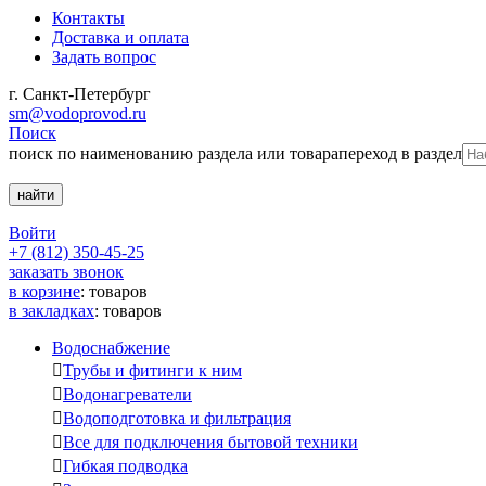
Контакты
Доставка и оплата
Задать вопрос
г. Санкт-Петербург
sm@vodoprovod.ru
Поиск
поиск по наименованию раздела или товара
переход в раздел
Войти
+7 (812) 350-45-25
заказать звонок
в корзине
:
товаров
в закладках
:
товаров
Водоснабжение

Трубы и фитинги к ним

Водонагреватели

Водоподготовка и фильтрация

Все для подключения бытовой техники

Гибкая подводка