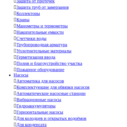

Защита от протечек

Защита труб от замерзания

Коллекторы

Краны

Манометры и термометры

Накопительные емкости

Счетчики воды

Трубопроводная арматура

Уплотнительные материалы

Герметизация ввода

Полив и благоустройство участка

Пожарное оборудование
Насосы

Автоматика для насосов

Комплектующие для обвязки насосов

Автоматические насосные станции

Вибрационные насосы

Гидроаккумуляторы

Горизонтальные насосы

Для колодцев и открытых водоёмов

Для конденсата