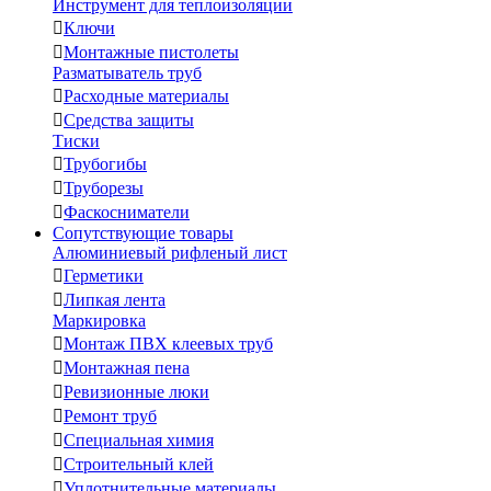
Инструмент для теплоизоляции

Ключи

Монтажные пистолеты
Разматыватель труб

Расходные материалы

Средства защиты
Тиски

Трубогибы

Труборезы

Фаскосниматели
Сопутствующие товары
Алюминиевый рифленый лист

Герметики

Липкая лента
Маркировка

Монтаж ПВХ клеевых труб

Монтажная пена

Ревизионные люки

Ремонт труб

Специальная химия

Строительный клей

Уплотнительные материалы