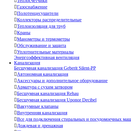

Теплосчетчики

Газоснабжение

Полотенцесушители

Коллекторы распределительные

Теплоизоляция для труб

Краны

Манометры и термометры

Обслуживание и защита

Уплотнительные материалы
Энергоэффективная вентиляция
Канализация
Бесшумная канализация Geberit Silent-PP

Автономная канализация

Аксессуары и дополнительное оборудование

Арматура с сухим затвором

Бесшумная канализация Rehau

Бесшумная канализация Uponor Decibel

Вакуумные клапаны

Внутренняя канализация

Все для подключения стиральных и посудомоечных ма

Дождевая и дренажная