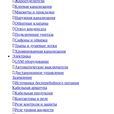

Жироотделители

Клеевая канализация

Манжеты и прокладки

Наружная канализация

Обратные клапаны

Отвод конденсата

Подключение унитаза

Сифоны и обвязки

Трапы и душевые лотки

Хромированная канализация
Электрика

GSM оборудование

Автоматические выключатели

Дистанционное управление
Заземление

Источники бесперебойного питания
Кабельная арматура

Кабельная продукция

Контакторы и реле

Реле контроля и защиты

Реле уровня жидкости