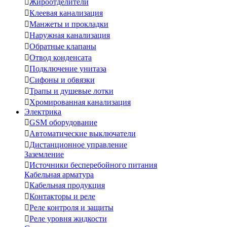

Жироотделители

Клеевая канализация

Манжеты и прокладки

Наружная канализация

Обратные клапаны

Отвод конденсата

Подключение унитаза

Сифоны и обвязки

Трапы и душевые лотки

Хромированная канализация
Электрика

GSM оборудование

Автоматические выключатели

Дистанционное управление
Заземление

Источники бесперебойного питания
Кабельная арматура

Кабельная продукция

Контакторы и реле

Реле контроля и защиты

Реле уровня жидкости