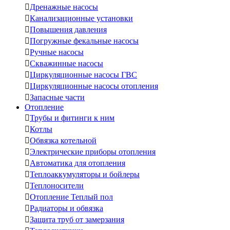

Дренажные насосы

Канализационные установки

Повышения давления

Погружные фекальные насосы

Ручные насосы

Скважинные насосы

Циркуляционные насосы ГВС

Циркуляционные насосы отопления

Запасные части
Отопление

Трубы и фитинги к ним

Котлы

Обвязка котельной

Электрические приборы отопления

Автоматика для отопления

Теплоаккумуляторы и бойлеры

Теплоносители

Отопление Теплый пол

Радиаторы и обвязка

Защита труб от замерзания