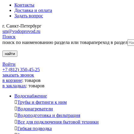
Контакты
Доставка и оплата
Задать вопрос
г. Санкт-Петербург
sm@vodoprovod.ru
Поиск
поиск по наименованию раздела или товара
переход в раздел
Войти
+7 (812) 350-45-25
заказать звонок
в корзине
:
товаров
в закладках
:
товаров
Водоснабжение

Трубы и фитинги к ним

Водонагреватели

Водоподготовка и фильтрация

Все для подключения бытовой техники

Гибкая подводка