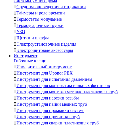
Системы умного дома

Средства оповещения и индикации

Таймеры и реле времени

Термостаты модульные

Термоусадочные трубки

УЗО

Щитки и шкафы

Электроустановочные изделия

Электрощитовые аксессуары
Инструмент
Гибочные клещи

Измерительный инструмент

Инструмент для Uponor PEX

Инструмент для испытания давлением

Инструмент для монтажа аксиальных фитингов

Инструмент для монтажа металлопластиковых труб

Инструмент для нарезки резьбы

Инструмент для пайки медных труб

Инструмент для промывки систем

Инструмент для прочистки труб

Инструмент для сварки пластиковых труб