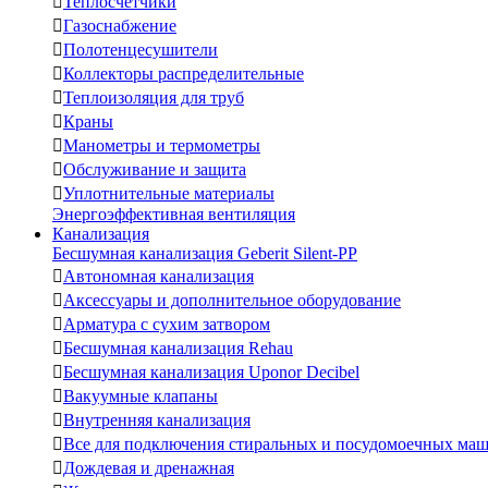

Теплосчетчики

Газоснабжение

Полотенцесушители

Коллекторы распределительные

Теплоизоляция для труб

Краны

Манометры и термометры

Обслуживание и защита

Уплотнительные материалы
Энергоэффективная вентиляция
Канализация
Бесшумная канализация Geberit Silent-PP

Автономная канализация

Аксессуары и дополнительное оборудование

Арматура с сухим затвором

Бесшумная канализация Rehau

Бесшумная канализация Uponor Decibel

Вакуумные клапаны

Внутренняя канализация

Все для подключения стиральных и посудомоечных ма

Дождевая и дренажная