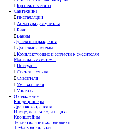

Крепеж и метизы
Сантехника

Инсталляции

Арматура для унитаза

Биде

Ванны
Душевые ограждения

Душевые системы

Комплектующие и запчасти к смесителям
Монтажные системы

Писсуары

Системы смыва

Смесители

Умывальники

Унитазы
Охлаждение
Кондиционеры
Дренаж конденсата
Инструмент холодильщика
Кронштейны
Теплоизоляция холодильная
Труба холодильная