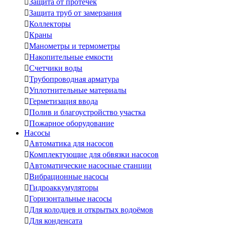

Защита от протечек

Защита труб от замерзания

Коллекторы

Краны

Манометры и термометры

Накопительные емкости

Счетчики воды

Трубопроводная арматура

Уплотнительные материалы

Герметизация ввода

Полив и благоустройство участка

Пожарное оборудование
Насосы

Автоматика для насосов

Комплектующие для обвязки насосов

Автоматические насосные станции

Вибрационные насосы

Гидроаккумуляторы

Горизонтальные насосы

Для колодцев и открытых водоёмов

Для конденсата