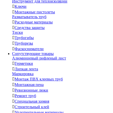
Инструмент для теплоизоляции

Ключи

Монтажные пистолеты
Разматыватель труб

Расходные материалы

Средства защиты
Тиски

Трубогибы

Труборезы

Фаскосниматели
Сопутствующие товары
Алюминиевый рифленый лист

Герметики

Липкая лента
Маркировка

Монтаж ПВХ клеевых труб

Монтажная пена

Ревизионные люки

Ремонт труб

Специальная химия

Строительный клей

Уплотнительные материалы