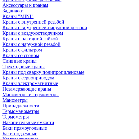
Аксессуары к кранам
Задвижки
Краны "MINI"
Краны с внутренней резьбой
Краны с внутренней-наружной резьбой
Краны с воздухоотводчиком
Краны с накидной гайкой
Краны с наружной резьбой
Краны с фильтром
Краны со сгоном
Сливные краны
Трехходовые краны
Краны под сварку полипропиленовые
Краны с сервоприводом
Краны электромагнитные
Незамерзающие краны
Манометры и термометры
Манометры
Принадлежности
Термоманометры
Термометры
Накопительные емкости
Баки прямоугольные
Баки подземные