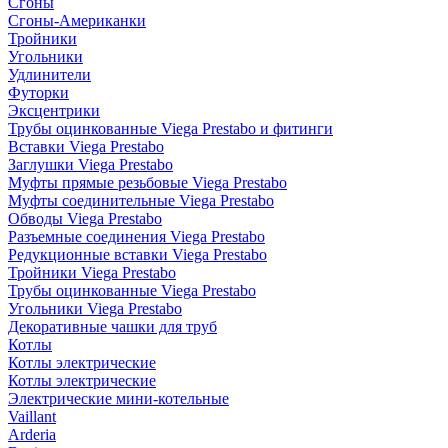
Сгоны
Сгоны-Американки
Тройники
Угольники
Удлинители
Футорки
Эксцентрики
Трубы оцинкованные Viega Prestabo и фитинги
Вставки Viega Prestabo
Заглушки Viega Prestabo
Муфты прямые резьбовые Viega Prestabo
Муфты соединительные Viega Prestabo
Обводы Viega Prestabo
Разъемные соединения Viega Prestabo
Редукционные вставки Viega Prestabo
Тройники Viega Prestabo
Трубы оцинкованные Viega Prestabo
Угольники Viega Prestabo
Декоративные чашки для труб
Котлы
Котлы электрические
Котлы электрические
Электрические мини-котельные
Vaillant
Arderia