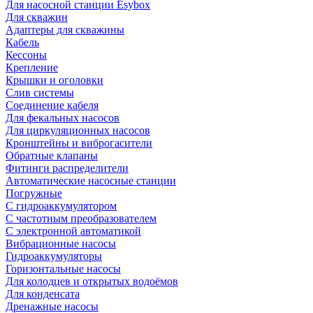
Для насосной станции Esybox
Для скважин
Адаптеры для скважины
Кабель
Кессоны
Крепление
Крышки и оголовки
Слив системы
Соединение кабеля
Для фекальных насосов
Для циркуляционных насосов
Кронштейны и виброгасители
Обратные клапаны
Фитинги распределители
Автоматические насосные станции
Погружные
С гидроаккумулятором
С частотным преобразователем
С электронной автоматикой
Вибрационные насосы
Гидроаккумуляторы
Горизонтальные насосы
Для колодцев и открытых водоёмов
Для конденсата
Дренажные насосы