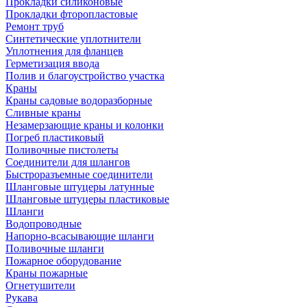
Прокладки силиконовые
Прокладки фторопластовые
Ремонт труб
Синтетические уплотнители
Уплотнения для фланцев
Герметизация ввода
Полив и благоустройство участка
Краны
Краны садовые водоразборные
Сливные краны
Незамерзающие краны и колонки
Погреб пластиковый
Поливочные пистолеты
Соединители для шлангов
Быстроразъемные соединители
Шланговые штуцеры латунные
Шланговые штуцеры пластиковые
Шланги
Водопроводные
Напорно-всасывающие шланги
Поливочные шланги
Пожарное оборудование
Краны пожарные
Огнетушители
Рукава