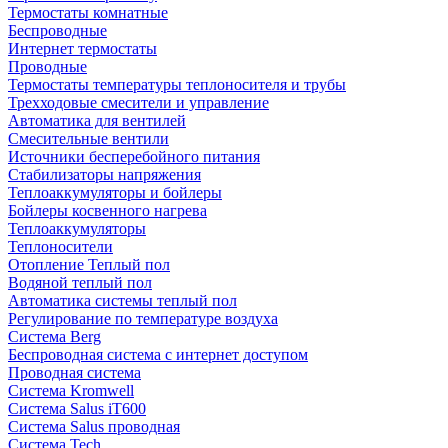
Термостаты комнатные
Беспроводные
Интернет термостаты
Проводные
Термостаты температуры теплоносителя и трубы
Трехходовые смесители и управление
Автоматика для вентилей
Смесительные вентили
Источники бесперебойного питания
Стабилизаторы напряжения
Теплоаккумуляторы и бойлеры
Бойлеры косвенного нагрева
Теплоаккумуляторы
Теплоносители
Отопление Теплый пол
Водяной теплый пол
Автоматика системы теплый пол
Регулирование по температуре воздуха
Система Berg
Беспроводная система с интернет доступом
Проводная система
Система Kromwell
Система Salus iT600
Система Salus проводная
Система Tech