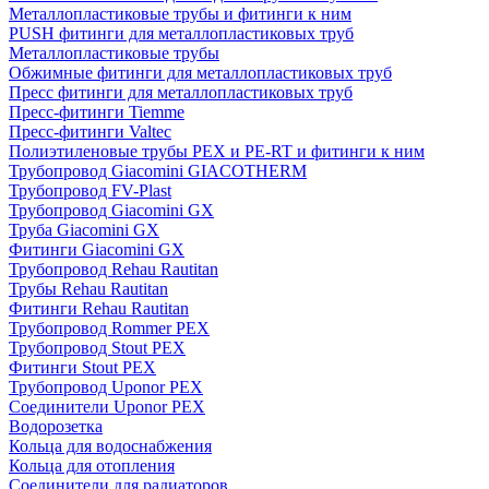
Металлопластиковые трубы и фитинги к ним
PUSH фитинги для металлопластиковых труб
Металлопластиковые трубы
Обжимные фитинги для металлопластиковых труб
Пресс фитинги для металлопластиковых труб
Пресс-фитинги Tiemme
Пресс-фитинги Valtec
Полиэтиленовые трубы PEX и PE-RT и фитинги к ним
Трубопровод Giacomini GIACOTHERM
Трубопровод FV-Plast
Трубопровод Giacomini GX
Труба Giacomini GX
Фитинги Giacomini GX
Трубопровод Rehau Rautitan
Трубы Rehau Rautitan
Фитинги Rehau Rautitan
Трубопровод Rommer PEX
Трубопровод Stout PEX
Фитинги Stout PEX
Трубопровод Uponor PEX
Соединители Uponor PEX
Водорозетка
Кольца для водоснабжения
Кольца для отопления
Соединители для радиаторов