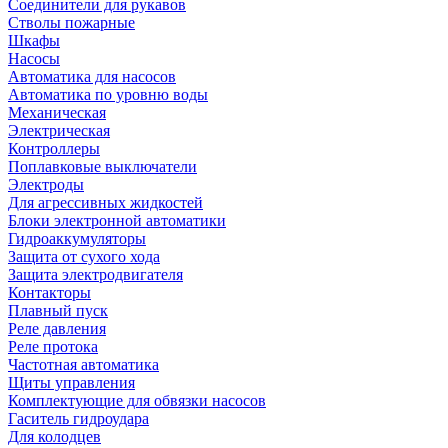
Соединители для рукавов
Стволы пожарные
Шкафы
Насосы
Автоматика для насосов
Автоматика по уровню воды
Механическая
Электрическая
Контроллеры
Поплавковые выключатели
Электроды
Для агрессивных жидкостей
Блоки электронной автоматики
Гидроаккумуляторы
Защита от сухого хода
Защита электродвигателя
Контакторы
Плавный пуск
Реле давления
Реле протока
Частотная автоматика
Щиты управления
Комплектующие для обвязки насосов
Гаситель гидроудара
Для колодцев