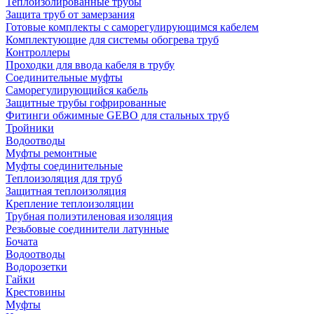
Теплоизолированные трубы
Защита труб от замерзания
Готовые комплекты с саморегулирующимся кабелем
Комплектующие для системы обогрева труб
Контроллеры
Проходки для ввода кабеля в трубу
Соединительные муфты
Саморегулирующийся кабель
Защитные трубы гофрированные
Фитинги обжимные GEBO для стальных труб
Тройники
Водоотводы
Муфты ремонтные
Муфты соединительные
Теплоизоляция для труб
Защитная теплоизоляция
Крепление теплоизоляции
Трубная полиэтиленовая изоляция
Резьбовые соединители латунные
Бочата
Водоотводы
Водорозетки
Гайки
Крестовины
Муфты