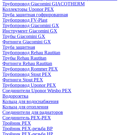
Трубопровод Giacomini GIACOTHERM
Коллекторы Uponor PEX
Труба защитная гофрированная
Трубопровод FV-Plast
Трубопровод Giacomini GX
Инструмент Giacomini GX
Трубы Giacomini GX
Фитинги Giacomini GX
Труба защитная
Трубопровод Rehau Rautitan
Трубы Rehau Rautitan
Фитинги Rehau Rautitan
Трубопровод Rommer PEX
Трубопровод Stout PEX
Фитинги Stout PEX
Трубопровод Uponor PEX
Соединители Uponor Wirsbo PEX
Водорозетка
Кольца для водоснабжения
Кольца для отопления
Соединители для радиаторов
Соединитель PEX-PEX
Тройник PEX
Тройник PEX-резьба ВР
Тройник PEX-резьба НР