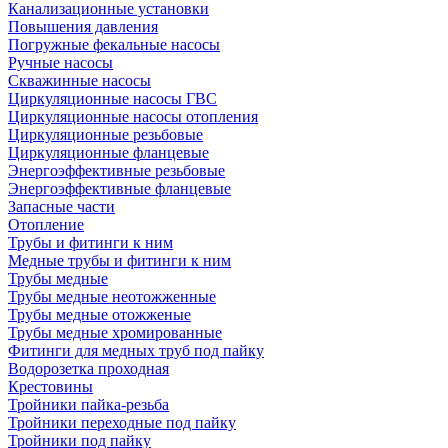
Канализационные установки
Повышения давления
Погружные фекальные насосы
Ручные насосы
Скважинные насосы
Циркуляционные насосы ГВС
Циркуляционные насосы отопления
Циркуляционные резьбовые
Циркуляционные фланцевые
Энергоэффективные резьбовые
Энергоэффективные фланцевые
Запасные части
Отопление
Трубы и фитинги к ним
Медные трубы и фитинги к ним
Трубы медные
Трубы медные неотожженные
Трубы медные отожженые
Трубы медные хромированные
Фитинги для медных труб под пайку
Водорозетка проходная
Крестовины
Тройники пайка-резьба
Тройники переходные под пайку
Тройники под пайку