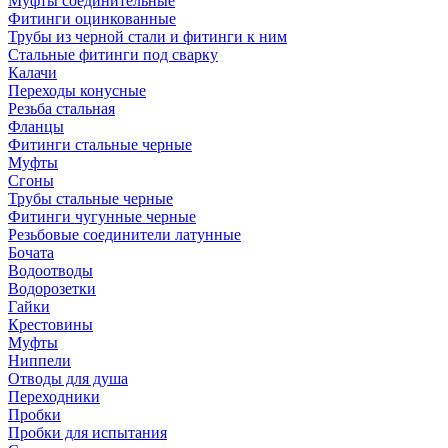
Муфты соединительные
Фитинги оцинкованные
Трубы из черной стали и фитинги к ним
Стальные фитинги под сварку
Калачи
Переходы конусные
Резьба стальная
Фланцы
Фитинги стальные черные
Муфты
Сгоны
Трубы стальные черные
Фитинги чугунные черные
Резьбовые соединители латунные
Бочата
Водоотводы
Водорозетки
Гайки
Крестовины
Муфты
Ниппели
Отводы для душа
Переходники
Пробки
Пробки для испытания