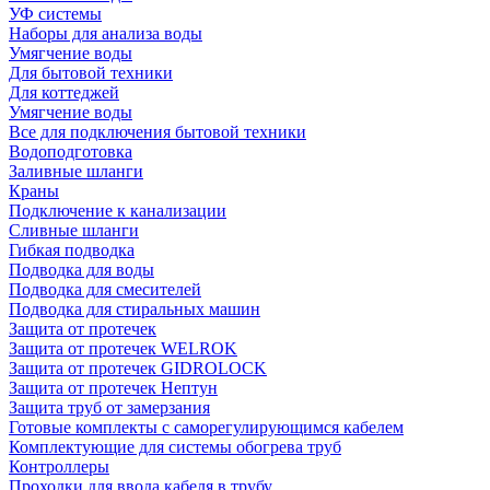
УФ системы
Наборы для анализа воды
Умягчение воды
Для бытовой техники
Для коттеджей
Умягчение воды
Все для подключения бытовой техники
Водоподготовка
Заливные шланги
Краны
Подключение к канализации
Сливные шланги
Гибкая подводка
Подводка для воды
Подводка для смесителей
Подводка для стиральных машин
Защита от протечек
Защита от протечек WELROK
Защита от протечек GIDROLOCK
Защита от протечек Нептун
Защита труб от замерзания
Готовые комплекты с саморегулирующимся кабелем
Комплектующие для системы обогрева труб
Контроллеры
Проходки для ввода кабеля в трубу