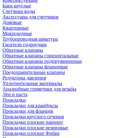
Комплектующие
Баки круглые
Счетчики воды
Аксессуары для счетчиков
Домовые
Квартирные
Мокроходные
Трубопроводная арматура
Гасители гидроудара
Обратные клапаны
Обратные клапаны горизонтальные
Обратные клапаны подпружиненные
Обратные клапаны фланцевые
Предохранительные клапаны
Редукторы давления
Уплотнительные материалы
Анаэробные герметики для резьбы
Лён и паста
Прокладки
Прокладки для кранбуксы
Прокладки для фланцев
Прокладки круглого сечения
Прокладки плоские паронит
Прокладки плоские резиновые
Прокладки плоские Фибра