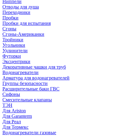
Ниппели
Отводы для душа
Переходники
Пробки
Пробки для испытания
Сгоны
Сгоны-Американки
Тройники
Угольники
Удлинители
Футорки
Эксцентрики
Декоративные чашки для труб
Водонагреватели
Арматура для водонагревателей
Группы безопасности
Расширительные баки ГВС
Сифоны
Смесительные клапаны
ТЭН
Для Ariston
Для Garanterm
Для Реал
Для Термекс
Водонагреватели газовые