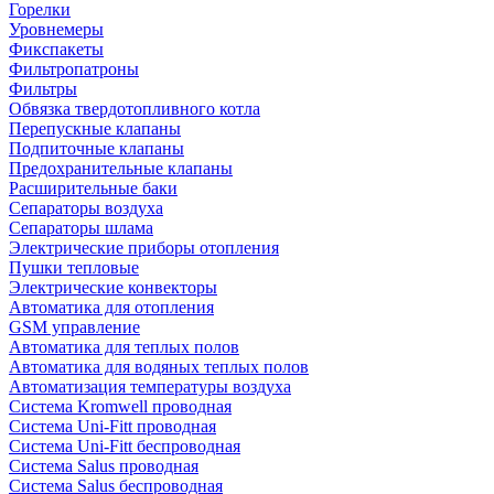
Горелки
Уровнемеры
Фикспакеты
Фильтропатроны
Фильтры
Обвязка твердотопливного котла
Перепускные клапаны
Подпиточные клапаны
Предохранительные клапаны
Расширительные баки
Сепараторы воздуха
Сепараторы шлама
Электрические приборы отопления
Пушки тепловые
Электрические конвекторы
Автоматика для отопления
GSM управление
Автоматика для теплых полов
Автоматика для водяных теплых полов
Автоматизация температуры воздуха
Система Kromwell проводная
Система Uni-Fitt проводная
Система Uni-Fitt беспроводная
Система Salus проводная
Система Salus беспроводная