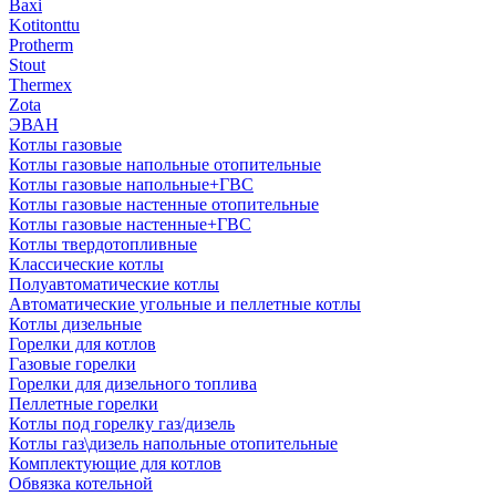
Baxi
Kotitonttu
Protherm
Stout
Thermex
Zota
ЭВАН
Котлы газовые
Котлы газовые напольные отопительные
Котлы газовые напольные+ГВС
Котлы газовые настенные отопительные
Котлы газовые настенные+ГВС
Котлы твердотопливные
Классические котлы
Полуавтоматические котлы
Автоматические угольные и пеллетные котлы
Котлы дизельные
Горелки для котлов
Газовые горелки
Горелки для дизельного топлива
Пеллетные горелки
Котлы под горелку газ/дизель
Котлы газ\дизель напольные отопительные
Комплектующие для котлов
Обвязка котельной