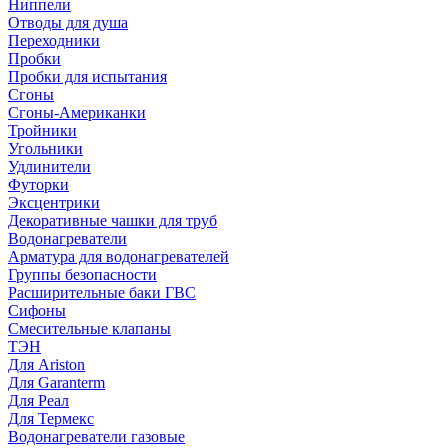
Ниппели
Отводы для душа
Переходники
Пробки
Пробки для испытания
Сгоны
Сгоны-Американки
Тройники
Угольники
Удлинители
Футорки
Эксцентрики
Декоративные чашки для труб
Водонагреватели
Арматура для водонагревателей
Группы безопасности
Расширительные баки ГВС
Сифоны
Смесительные клапаны
ТЭН
Для Ariston
Для Garanterm
Для Реал
Для Термекс
Водонагреватели газовые