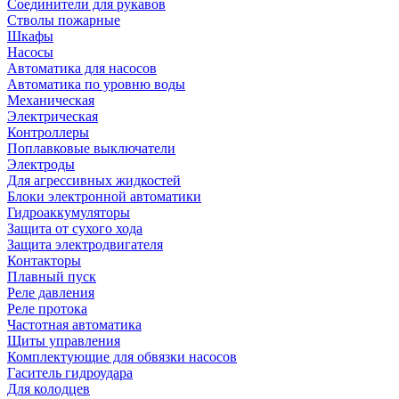
Соединители для рукавов
Стволы пожарные
Шкафы
Насосы
Автоматика для насосов
Автоматика по уровню воды
Механическая
Электрическая
Контроллеры
Поплавковые выключатели
Электроды
Для агрессивных жидкостей
Блоки электронной автоматики
Гидроаккумуляторы
Защита от сухого хода
Защита электродвигателя
Контакторы
Плавный пуск
Реле давления
Реле протока
Частотная автоматика
Щиты управления
Комплектующие для обвязки насосов
Гаситель гидроудара
Для колодцев