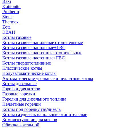
Baxi
Kotitonttu
Protherm
Stout
Thermex
Zota
ЭВАН
Котлы газовые
Котлы газовые напольные отопительные
Котлы газовые напольные+ГВС
Котлы газовые настенные отопительные
Котлы газовые настенные+ГВС
Котлы твердотопливные
Классические котлы
Полуавтоматические котлы
Автоматические угольные и пеллетные котлы
Котлы дизельные
Горелки для котлов
Газовые горелки
Горелки для дизельного топлива
Пеллетные горелки
Котлы под горелку газ/дизель
Котлы газ\дизель напольные отопительные
Комплектующие для котлов
Обвязка котельной