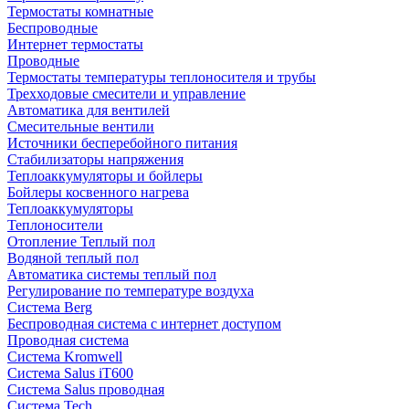
Термостаты комнатные
Беспроводные
Интернет термостаты
Проводные
Термостаты температуры теплоносителя и трубы
Трехходовые смесители и управление
Автоматика для вентилей
Смесительные вентили
Источники бесперебойного питания
Стабилизаторы напряжения
Теплоаккумуляторы и бойлеры
Бойлеры косвенного нагрева
Теплоаккумуляторы
Теплоносители
Отопление Теплый пол
Водяной теплый пол
Автоматика системы теплый пол
Регулирование по температуре воздуха
Система Berg
Беспроводная система с интернет доступом
Проводная система
Система Kromwell
Система Salus iT600
Система Salus проводная
Система Tech