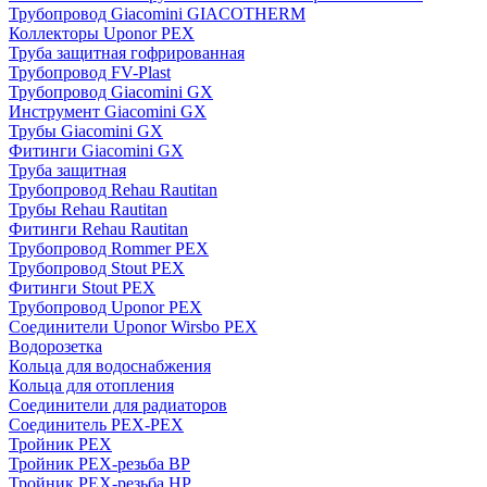
Трубопровод Giacomini GIACOTHERM
Коллекторы Uponor PEX
Труба защитная гофрированная
Трубопровод FV-Plast
Трубопровод Giacomini GX
Инструмент Giacomini GX
Трубы Giacomini GX
Фитинги Giacomini GX
Труба защитная
Трубопровод Rehau Rautitan
Трубы Rehau Rautitan
Фитинги Rehau Rautitan
Трубопровод Rommer PEX
Трубопровод Stout PEX
Фитинги Stout PEX
Трубопровод Uponor PEX
Соединители Uponor Wirsbo PEX
Водорозетка
Кольца для водоснабжения
Кольца для отопления
Соединители для радиаторов
Соединитель PEX-PEX
Тройник PEX
Тройник PEX-резьба ВР
Тройник PEX-резьба НР