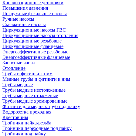
Канализационные установки
Повышения давления
Погружные фекальные насосы
Ручные насосы
Скважинные насосы
Циркуляционные насосы ГВС
Циркуляционные насосы отопления
Циркуляционные резьбовые
Циркуляционные фланцевые
Энергоэффективные резьбовые
Энергоэффективные фланцевые
Запасные части
Отопление
Трубы и фитинги к ним
Медные трубы и фитинги к ним
Трубы медные
Трубы медные неотожженные
Трубы медные отожженые
Трубы медные хромированные
Фитинги для медных труб под пайку
Водорозетка проходная
Крестовины
Тройники пайка-резьба
Тройники переходные под пайку
Тройники под пайку