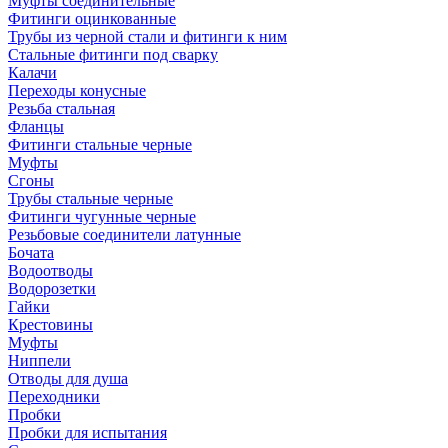
Муфты соединительные
Фитинги оцинкованные
Трубы из черной стали и фитинги к ним
Стальные фитинги под сварку
Калачи
Переходы конусные
Резьба стальная
Фланцы
Фитинги стальные черные
Муфты
Сгоны
Трубы стальные черные
Фитинги чугунные черные
Резьбовые соединители латунные
Бочата
Водоотводы
Водорозетки
Гайки
Крестовины
Муфты
Ниппели
Отводы для душа
Переходники
Пробки
Пробки для испытания