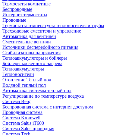
Термостаты комнатные
Беспроводные
Интернет термостаты
Проводные
Термостаты температуры теплоносителя и трубы
Трехходовые смесители и управление
Автоматика для вентилей
Смесительные вентили
Источники бесперебойного питания
Стабилизаторы напряжения
Теплоаккумуляторы и бойлеры
Бойлеры косвенного нагрева
Теплоаккумуляторы
Теплоносители
Отопление Теплый пол
Водяной теплый пол
Автоматика системы теплый пол
Регулирование по температуре воздуха
Система Berg
Беспроводная система с интернет доступом
Проводная система
Система Kromwell
Система Salus iT600
Система Salus проводная
Система Tech