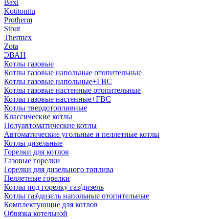
Baxi
Kotitonttu
Protherm
Stout
Thermex
Zota
ЭВАН
Котлы газовые
Котлы газовые напольные отопительные
Котлы газовые напольные+ГВС
Котлы газовые настенные отопительные
Котлы газовые настенные+ГВС
Котлы твердотопливные
Классические котлы
Полуавтоматические котлы
Автоматические угольные и пеллетные котлы
Котлы дизельные
Горелки для котлов
Газовые горелки
Горелки для дизельного топлива
Пеллетные горелки
Котлы под горелку газ/дизель
Котлы газ\дизель напольные отопительные
Комплектующие для котлов
Обвязка котельной