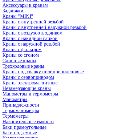
Аксессуары к кранам
Задвижки
Краны "MINI"
Краны с внутренней резьбой
Краны с внутренней-наружной резьбой
Краны с воздухоотводчиком
Краны с накидной гайкой
Краны с наружной резьбой
Краны с фильтром
Краны со сгоном
Сливные краны
Трехходовые краны
Краны под сварку полипропиленовые
Краны с сервоприводом
Краны электромагнитные
Незамерзающие краны
Манометры и термометры
Манометры
Принадлежности
Термоманометры
Термометры
Накопительные емкости
Баки прямоугольные
Баки подземные