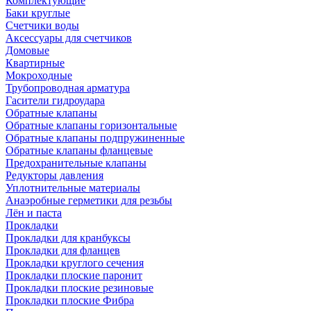
Комплектующие
Баки круглые
Счетчики воды
Аксессуары для счетчиков
Домовые
Квартирные
Мокроходные
Трубопроводная арматура
Гасители гидроудара
Обратные клапаны
Обратные клапаны горизонтальные
Обратные клапаны подпружиненные
Обратные клапаны фланцевые
Предохранительные клапаны
Редукторы давления
Уплотнительные материалы
Анаэробные герметики для резьбы
Лён и паста
Прокладки
Прокладки для кранбуксы
Прокладки для фланцев
Прокладки круглого сечения
Прокладки плоские паронит
Прокладки плоские резиновые
Прокладки плоские Фибра