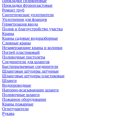
Прокладки силиконовые
Прокладки фторопластовые
Ремонт труб
Синтетические уплотнители
Уплотнения для фланцев
Герметизация ввода
Полив и благоустройство участка
Краны
Краны садовые водоразборные
Сливные краны
Незамерзающие краны и колонки
Погреб пластиковый
Поливочные пистолеты
Соединители для шлангов
Быстроразъемные соединители
Шланговые штуцеры латунные
Шланговые штуцеры пластиковые
Шланги
Водопроводные
Напорно-всасывающие шланги
Поливочные шланги
Пожарное оборудование
Краны пожарные
Огнетушители
Рукава