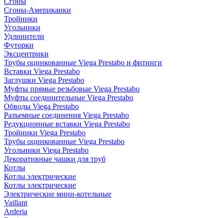
Сгоны
Сгоны-Американки
Тройники
Угольники
Удлинители
Футорки
Эксцентрики
Трубы оцинкованные Viega Prestabo и фитинги
Вставки Viega Prestabo
Заглушки Viega Prestabo
Муфты прямые резьбовые Viega Prestabo
Муфты соединительные Viega Prestabo
Обводы Viega Prestabo
Разъемные соединения Viega Prestabo
Редукционные вставки Viega Prestabo
Тройники Viega Prestabo
Трубы оцинкованные Viega Prestabo
Угольники Viega Prestabo
Декоративные чашки для труб
Котлы
Котлы электрические
Котлы электрические
Электрические мини-котельные
Vaillant
Arderia