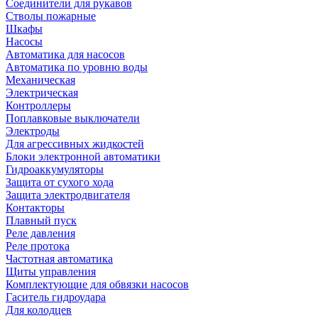
Соединители для рукавов
Стволы пожарные
Шкафы
Насосы
Автоматика для насосов
Автоматика по уровню воды
Механическая
Электрическая
Контроллеры
Поплавковые выключатели
Электроды
Для агрессивных жидкостей
Блоки электронной автоматики
Гидроаккумуляторы
Защита от сухого хода
Защита электродвигателя
Контакторы
Плавный пуск
Реле давления
Реле протока
Частотная автоматика
Щиты управления
Комплектующие для обвязки насосов
Гаситель гидроудара
Для колодцев