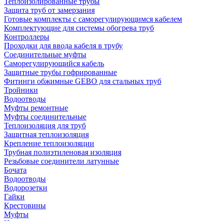
Теплоизолированные трубы
Защита труб от замерзания
Готовые комплекты с саморегулирующимся кабелем
Комплектующие для системы обогрева труб
Контроллеры
Проходки для ввода кабеля в трубу
Соединительные муфты
Саморегулирующийся кабель
Защитные трубы гофрированные
Фитинги обжимные GEBO для стальных труб
Тройники
Водоотводы
Муфты ремонтные
Муфты соединительные
Теплоизоляция для труб
Защитная теплоизоляция
Крепление теплоизоляции
Трубная полиэтиленовая изоляция
Резьбовые соединители латунные
Бочата
Водоотводы
Водорозетки
Гайки
Крестовины
Муфты