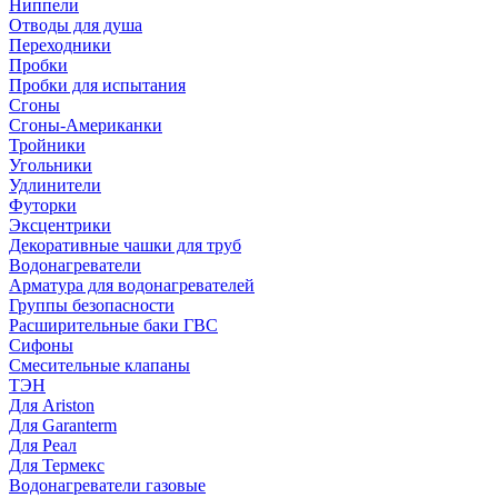
Ниппели
Отводы для душа
Переходники
Пробки
Пробки для испытания
Сгоны
Сгоны-Американки
Тройники
Угольники
Удлинители
Футорки
Эксцентрики
Декоративные чашки для труб
Водонагреватели
Арматура для водонагревателей
Группы безопасности
Расширительные баки ГВС
Сифоны
Смесительные клапаны
ТЭН
Для Ariston
Для Garanterm
Для Реал
Для Термекс
Водонагреватели газовые