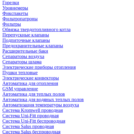
Горелки
Уровнемеры
Фикспакеты
Фильтропатроны
Фильтры
Обвязка твердотопливного котла
Перепускные клапаны
Подпиточные клапаны
Предохранительные клапаны
Расширительные баки
Сепараторы воздуха
Сепараторы шлама
Электрические приборы отопления
Пушки тепловые
Электрические конвекторы
Автоматика для отопления
GSM управление
Автоматика для теплых полов
Автоматика для водяных теплых полов
Автоматизация температуры воздуха
Система Kromwell проводная
Система Uni-Fitt проводная
Система Uni-Fitt беспроводная
Система Salus проводная
Система Salus беспроводная