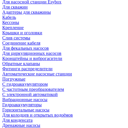
Для насосной станции Esybox
Для скважин
Адаптеры для скважины
Кабель
Кессоны
Крепление
Крышки и оголовки
Слив системы
Соединение кабеля
Для фекальных насосов
Для циркуляционных насосов
Кронштейны и виброгасители
Обратные клапаны
Фитинги распределители
Автоматические насосные станции
Погружные
С гидроаккумулятором
С частотным преобразователем
С электронной автоматикой
Вибрационные насосы
Гидроаккумуляторы
Горизонтальные насосы
Для колодцев и открытых водоёмов
Для конденсата
Дренажные насосы