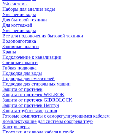
УФ системы
Наборы для анализа воды
Умягчение воды
Для бытовой техники
Для коттеджей
Умягчение воды
Все для подключения бытовой техники
Водоподготовка
Заливные шланги
Краны
Подключение к канализации
Сливные шланги
Гибкая подводка
Подводка для воды
Подводка для смесителей
Подводка для стиральных машин
Защита от протечек
Защита от протечек WELROK
Защита от протечек GIDROLOCK
Защита от протечек Нептун
Защита труб от замерзания
Готовые комплекты с саморегулирующимся кабелем
Комплектующие для системы обогрева труб
Контроллеры
Проходки для ввода кабеля в трубу