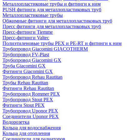
Металлопластиковые трубы и фитинги к ним
PUSH фитинги для металлопластиковых труб
Металлопластиковые трубы
Обжимные фитинги для металлопластиковых труб
Пресс фитинги для металлопластиковых труб
Пресс-фитинги Tiemme
Пресс-фитинги Valtec
Полиэтиленовые трубы PEX и PE-RT и фитинги к ним
Трубопровод Giacomini GIACOTHERM
Трубопровод FV-Plast
Трубопровод Giacomini GX
Труба Giacomini GX
Фитинги Giacomini GX
Трубопровод Rehau Rautitan
Трубы Rehau Rautitan
Фитинги Rehau Rautitan
Трубопровод Rommer PEX
Трубопровод Stout PEX
Фитинги Stout PEX
Трубопровод Uponor PEX
Соединители Uponor PEX
Водорозетка
Кольца для водоснабжения
Кольца для отопления
Соединители для радиаторов