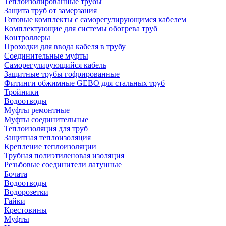
Теплоизолированные трубы
Защита труб от замерзания
Готовые комплекты с саморегулирующимся кабелем
Комплектующие для системы обогрева труб
Контроллеры
Проходки для ввода кабеля в трубу
Соединительные муфты
Саморегулирующийся кабель
Защитные трубы гофрированные
Фитинги обжимные GEBO для стальных труб
Тройники
Водоотводы
Муфты ремонтные
Муфты соединительные
Теплоизоляция для труб
Защитная теплоизоляция
Крепление теплоизоляции
Трубная полиэтиленовая изоляция
Резьбовые соединители латунные
Бочата
Водоотводы
Водорозетки
Гайки
Крестовины
Муфты