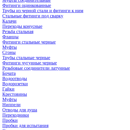
Муфты соединительные
Фитинги оцинкованные
Трубы из черной стали и фитинги к ним
Стальные фитинги под сварку
Калачи
Переходы конусные
Резьба стальная
Фланцы
Фитинги стальные черные
Муфты
Сгоны
Трубы стальные черные
Фитинги чугунные черные
Резьбовые соединители латунные
Бочата
Водоотводы
Водорозетки
Гайки
Крестовины
Муфты
Ниппели
Отводы для душа
Переходники
Пробки
Пробки для испытания