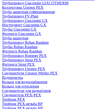
Трубопровод Giacomini GIACOTHERM
Коллекторы Uponor PEX
Труба защитная гофрированная
Трубопровод FV-Plast
Трубопровод Giacomini GX
Инструмент Giacomini GX
Трубы Giacomini GX
Фитинги Giacomini GX
Труба защитная
Трубопровод Rehau Rautitan
Трубы Rehau Rautitan
Фитинги Rehau Rautitan
Трубопровод Rommer PEX
Трубопровод Stout PEX
Фитинги Stout PEX
Трубопровод Uponor PEX
Соединители Uponor Wirsbo PEX
Водорозетка
Кольца для водоснабжения
Кольца для отопления
Соединители для радиаторов
Соединитель PEX-PEX
Тройник PEX
Тройник PEX-резьба ВР
Тройник PEX-резьба НР