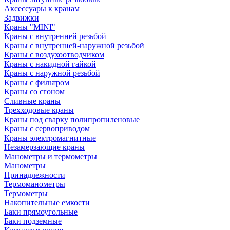
Аксессуары к кранам
Задвижки
Краны "MINI"
Краны с внутренней резьбой
Краны с внутренней-наружной резьбой
Краны с воздухоотводчиком
Краны с накидной гайкой
Краны с наружной резьбой
Краны с фильтром
Краны со сгоном
Сливные краны
Трехходовые краны
Краны под сварку полипропиленовые
Краны с сервоприводом
Краны электромагнитные
Незамерзающие краны
Манометры и термометры
Манометры
Принадлежности
Термоманометры
Термометры
Накопительные емкости
Баки прямоугольные
Баки подземные