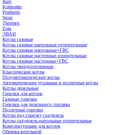
Baxi
Kotitonttu
Protherm
Stout
Thermex
Zota
ЭВАН
Котлы газовые
Котлы газовые напольные отопительные
Котлы газовые напольные+ГВС
Котлы газовые настенные отопительные
Котлы газовые настенные+ГВС
Котлы твердотопливные
Классические котлы
Полуавтоматические котлы
Автоматические угольные и пеллетные котлы
Котлы дизельные
Горелки для котлов
Газовые горелки
Горелки для дизельного топлива
Пеллетные горелки
Котлы под горелку газ/дизель
Котлы газ\дизель напольные отопительные
Комплектующие для котлов
Обвязка котельной