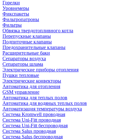
Горелки
Уровнемеры
Фикспакеты
Фильтропатроны
Фильтры
Обвязка твердотопливного котла
Перепускные клапаны
Подпиточные клапаны
Предохранительные клапаны
Расширительные баки
Сепараторы воздуха
Сепараторы шлама
Электрические приборы отопления
Пушки тепловые
Электрические конвекторы
Автоматика для отопления
GSM управление
Автоматика для теплых полов
Автоматика для водяных теплых полов
Автоматизация температуры воздуха
Система Kromwell проводная
Система Uni-Fitt проводная
Система Uni-Fitt беспроводная
Система Salus проводная
Система Salus беспроводная