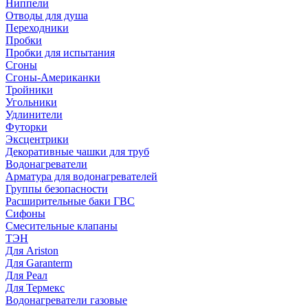
Ниппели
Отводы для душа
Переходники
Пробки
Пробки для испытания
Сгоны
Сгоны-Американки
Тройники
Угольники
Удлинители
Футорки
Эксцентрики
Декоративные чашки для труб
Водонагреватели
Арматура для водонагревателей
Группы безопасности
Расширительные баки ГВС
Сифоны
Смесительные клапаны
ТЭН
Для Ariston
Для Garanterm
Для Реал
Для Термекс
Водонагреватели газовые