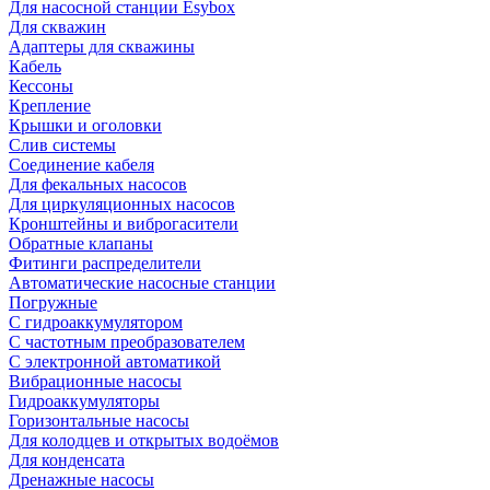
Для насосной станции Esybox
Для скважин
Адаптеры для скважины
Кабель
Кессоны
Крепление
Крышки и оголовки
Слив системы
Соединение кабеля
Для фекальных насосов
Для циркуляционных насосов
Кронштейны и виброгасители
Обратные клапаны
Фитинги распределители
Автоматические насосные станции
Погружные
С гидроаккумулятором
С частотным преобразователем
С электронной автоматикой
Вибрационные насосы
Гидроаккумуляторы
Горизонтальные насосы
Для колодцев и открытых водоёмов
Для конденсата
Дренажные насосы