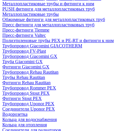
Металлопластиковые трубы и фитинги к ним
PUSH фитинги для металлопластиковых труб
Металлопластиковые трубы
Обжимные фитинги для металлопластиковых труб
Пресс фитинги для металлопластиковых труб
Пресс-фитинги Tiemme
Пресс-фитинги Valtec
Полиэтиленовые трубы PEX и PE-RT и фитинги к ним
Трубопровод Giacomini GIACOTHERM
Трубопровод FV-Plast
Трубопровод Giacomini GX
Труба Giacomini GX
Фитинги Giacomini GX
Трубопровод Rehau Rautitan
Трубы Rehau Rautitan
Фитинги Rehau Rautitan
Трубопровод Rommer PEX
Трубопровод Stout PEX
Фитинги Stout PEX
Трубопровод Uponor PEX
Соединители Uponor PEX
Водорозетка
Кольца для водоснабжения
Кольца для отопления
Соединители для радиаторов