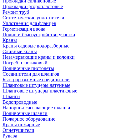
Прокладки силиконовые
Прокладки фторопластовые
Ремонт труб
Синтетические уплотнители
Уплотнения для фланцев
Герметизация ввода
Полив и благоустройство участка
Краны
Краны садовые водоразборные
Сливные краны
Незамерзающие краны и колонки
Погреб пластиковый
Поливочные пистолеты
Соединители для шлангов
Быстроразъемные соединители
Шланговые штуцеры латунные
Шланговые штуцеры пластиковые
Шланги
Водопроводные
Напорно-всасывающие шланги
Поливочные шланги
Пожарное оборудование
Краны пожарные
Огнетушители
Рукава