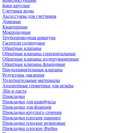
Комплектующие
Баки круглые
Счетчики воды
Аксессуары для счетчиков
Домовые
Квартирные
Мокроходные
Трубопроводная арматура
Гасители гидроудара
Обратные клапаны
Обратные клапаны горизонтальные
Обратные клапаны подпружиненные
Обратные клапаны фланцевые
Предохранительные клапаны
Редукторы давления
Уплотнительные материалы
Анаэробные герметики для резьбы
Лён и паста
Прокладки
Прокладки для кранбуксы
Прокладки для фланцев
Прокладки круглого сечения
Прокладки плоские паронит
Прокладки плоские резиновые
Прокладки плоские Фибра