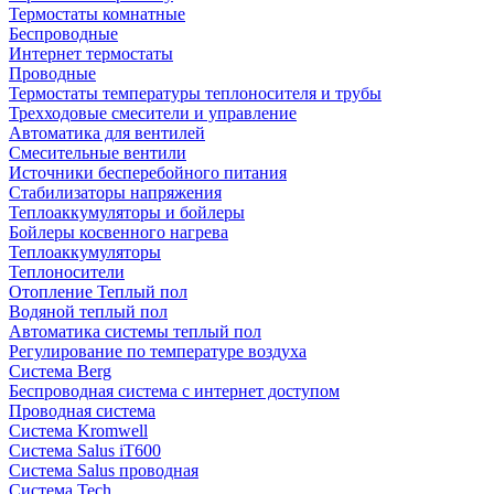
Термостаты комнатные
Беспроводные
Интернет термостаты
Проводные
Термостаты температуры теплоносителя и трубы
Трехходовые смесители и управление
Автоматика для вентилей
Смесительные вентили
Источники бесперебойного питания
Стабилизаторы напряжения
Теплоаккумуляторы и бойлеры
Бойлеры косвенного нагрева
Теплоаккумуляторы
Теплоносители
Отопление Теплый пол
Водяной теплый пол
Автоматика системы теплый пол
Регулирование по температуре воздуха
Система Berg
Беспроводная система с интернет доступом
Проводная система
Система Kromwell
Система Salus iT600
Система Salus проводная
Система Tech