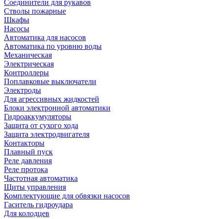
Соединители для рукавов
Стволы пожарные
Шкафы
Насосы
Автоматика для насосов
Автоматика по уровню воды
Механическая
Электрическая
Контроллеры
Поплавковые выключатели
Электроды
Для агрессивных жидкостей
Блоки электронной автоматики
Гидроаккумуляторы
Защита от сухого хода
Защита электродвигателя
Контакторы
Плавный пуск
Реле давления
Реле протока
Частотная автоматика
Щиты управления
Комплектующие для обвязки насосов
Гаситель гидроудара
Для колодцев