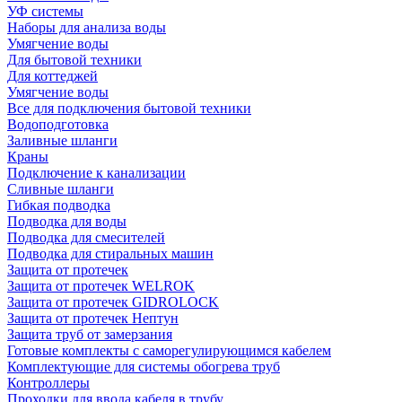
УФ системы
Наборы для анализа воды
Умягчение воды
Для бытовой техники
Для коттеджей
Умягчение воды
Все для подключения бытовой техники
Водоподготовка
Заливные шланги
Краны
Подключение к канализации
Сливные шланги
Гибкая подводка
Подводка для воды
Подводка для смесителей
Подводка для стиральных машин
Защита от протечек
Защита от протечек WELROK
Защита от протечек GIDROLOCK
Защита от протечек Нептун
Защита труб от замерзания
Готовые комплекты с саморегулирующимся кабелем
Комплектующие для системы обогрева труб
Контроллеры
Проходки для ввода кабеля в трубу