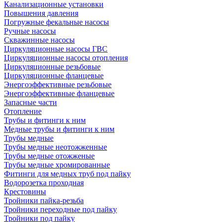
Канализационные установки
Повышения давления
Погружные фекальные насосы
Ручные насосы
Скважинные насосы
Циркуляционные насосы ГВС
Циркуляционные насосы отопления
Циркуляционные резьбовые
Циркуляционные фланцевые
Энергоэффективные резьбовые
Энергоэффективные фланцевые
Запасные части
Отопление
Трубы и фитинги к ним
Медные трубы и фитинги к ним
Трубы медные
Трубы медные неотожженные
Трубы медные отожженые
Трубы медные хромированные
Фитинги для медных труб под пайку
Водорозетка проходная
Крестовины
Тройники пайка-резьба
Тройники переходные под пайку
Тройники под пайку