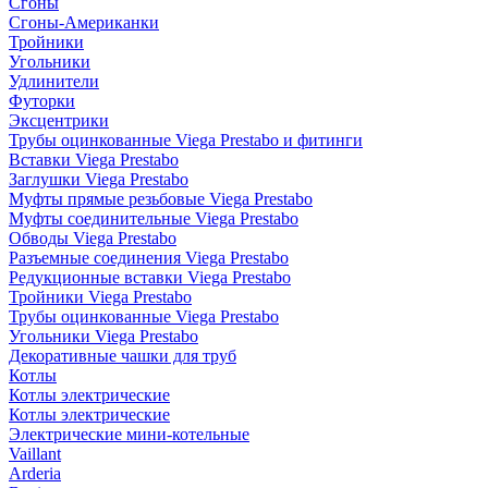
Сгоны
Сгоны-Американки
Тройники
Угольники
Удлинители
Футорки
Эксцентрики
Трубы оцинкованные Viega Prestabo и фитинги
Вставки Viega Prestabo
Заглушки Viega Prestabo
Муфты прямые резьбовые Viega Prestabo
Муфты соединительные Viega Prestabo
Обводы Viega Prestabo
Разъемные соединения Viega Prestabo
Редукционные вставки Viega Prestabo
Тройники Viega Prestabo
Трубы оцинкованные Viega Prestabo
Угольники Viega Prestabo
Декоративные чашки для труб
Котлы
Котлы электрические
Котлы электрические
Электрические мини-котельные
Vaillant
Arderia